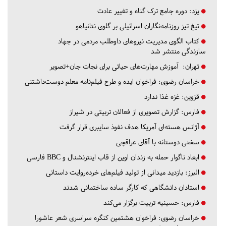
یزد:
دوره جامع ترک گناه و تغییر عادت
تیغ تیز روزنامه‌نگاران اسرائیلی بر گلوی نتانیاهو
کتاب الگوی مدیریت نیروهای داوطلب مردمی در جهاد
سازندگی منتشر شد
تهران:
آموزش مهارت‌های حیاتی برای نجات جان+تصویر
خراسان رضوی:
فراخوان ایده و طرح فیلم‌نامه معلم دوست‌داشتنی
قزوین:
غزه غذا ندارد
فارس:
گزارش تصویری از فعالان تربیتی در شیراز
آژانس هسته‌ای آمریکا هدف نفوذ سایبری قرار گرفت
سخنی دوستانه با آقای عراقچی
ابعاد ناگوار حمله به زندان اوین از قاب اینترنشنال و BBC فارسی
البرز:
بازدید میدانی از تولید فیلم‌های خرده‌روایت داستانی
استادان دانشگاهی که کارگر ساده ساختمانی شدند
فارس:
حسینیه تربیت برگزار می‌کند
خراسان رضوی:
فراخوان هشتمین کنگره سراسری شعر عاشورا