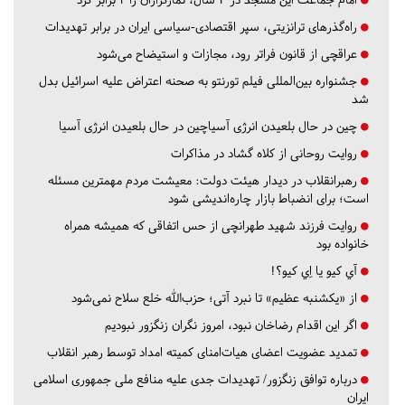
راه‌گذرهای ترانزیتی، سپر اقتصادی-سیاسی ایران در برابر تهدیدات
عراقچی از قانون فراتر رود، مجازات و استیضاح می‌شود
جشنواره بین‌المللی فیلم تورنتو به صحنه اعتراض علیه اسرائیل بدل
شد
چین در حال بلعیدن انرژی آسیاچین در حال بلعیدن انرژی آسیا
روایت روحانی از کلاه گشاد در مذاکرات
رهبرانقلاب در دیدار هیئت دولت: معیشت مردم مهمترین مسئله
است؛ برای انضباط بازار چاره‌اندیشی شود
روایت فرزند شهید طهرانچی از حس اتفاقی که همیشه همراه
خانواده بود
آي كيو يا اِي كيو؟!
از «یکشنبه عظیم» تا نبرد آتی؛ حزب‌الله خلع سلاح نمی‌شود
اگر این اقدام رضاخان نبود، امروز نگران زنگزور نبودیم
تمدید عضویت اعضای هیات‌امنای کمیته امداد توسط رهبر انقلاب
درباره توافق زنگزور/ تهدیدات جدی علیه منافع ملی جمهوری اسلامی
ایران