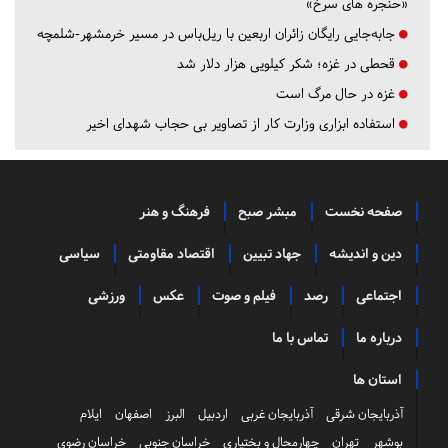
«حنجره های سرخ»
جابه‌جایی رایگان زائران اربعین با ریل‌باس در مسیر خرمشهر-شلمچه
قحطی در غزه؛ شکر کیلویی هزار دلار شد
غزه در حال مرگ است
استفاده ابزاری وزارت کار از تصاویر بی حجاب شهدای اخیر
صفحه نخست
مبشر صبح
فرهنگ و هنر
دین و اندیشه
جهاد تبیین
اقتصاد مقاومتی
سیاسی
اجتماعی
رصد
فیلم و صوت
عکس
ورزشی
درباره ما
تماس با ما
استان ها
آذربایجان شرقی
آذربایجان غربی
اردبیل
البرز
اصفهان
ایلام
بوشهر
تهران
چهارمحال و بختیاری
خراسان جنوبی
خراسان رضوی