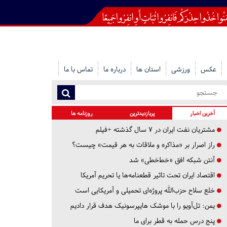
عکس
ورزشی
استان ها
درباره ما
تماس با ما
آخرین اخبار
پربازدیدترین
روزنامه ها
مشتریان نفت ایران در ۷ سال گذشته +فیلم
راز اصرار بر «مذاکره و ملاقات به هر قیمت» چیست؟
آنتن شبکه افق «خط‌خطی» شد
اقتصاد ایران تحت تاثیر قطعنامه‌ها یا تحریم‌ آمریکا
خلع سلاح حزب‌الله پروژه‌ای تحمیلی و آمریکایی است
یمن: تل‌آویو را با موشک هایپرسونیک هدف قرار دادیم
پنج درس‌ حمله به قطر برای ما