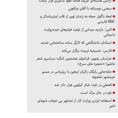
آژانس هسته‌ای آمریکا هدف نفوذ سایبری قرار گرفت
سخنی دوستانه با آقای عراقچی
ابعاد ناگوار حمله به زندان اوین از قاب اینترنشنال و
BBC فارسی
البرز:
بازدید میدانی از تولید فیلم‌های خرده‌روایت
داستانی
استادان دانشگاهی که کارگر ساده ساختمانی شدند
فارس:
حسینیه تربیت برگزار می‌کند
خراسان رضوی:
فراخوان هشتمین کنگره سراسری شعر
عاشورا «حنجره های سرخ»
جابه‌جایی رایگان زائران اربعین با ریل‌باس در مسیر
خرمشهر-شلمچه
قحطی در غزه؛ شکر کیلویی هزار دلار شد
غزه در حال مرگ است
استفاده ابزاری وزارت کار از تصاویر بی حجاب شهدای
اخیر