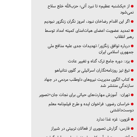
از «یکشنبه عظیم» تا نبرد آتی؛ حزب‌الله خلع سلاح
نمی‌شود
اگر این اقدام رضاخان نبود، امروز نگران زنگزور نبودیم
تمدید عضویت اعضای هیات‌امنای کمیته امداد توسط
رهبر انقلاب
درباره توافق زنگزور/ تهدیدات جدی علیه منافع ملی
جمهوری اسلامی ایران
یزد:
دوره جامع ترک گناه و تغییر عادت
تیغ تیز روزنامه‌نگاران اسرائیلی بر گلوی نتانیاهو
کتاب الگوی مدیریت نیروهای داوطلب مردمی در جهاد
سازندگی منتشر شد
تهران:
آموزش مهارت‌های حیاتی برای نجات جان+تصویر
خراسان رضوی:
فراخوان ایده و طرح فیلم‌نامه معلم
دوست‌داشتنی
قزوین:
غزه غذا ندارد
فارس:
گزارش تصویری از فعالان تربیتی در شیراز