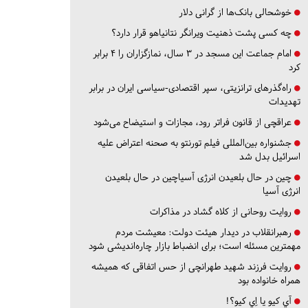
خوشحالی بانک‌ها از گرانی دلار
چه کسی پشت ذهنیت ویرانگر نتانیاهو قرار دارد؟
امام جماعت این مسجد در ۳ سال، نمازگزاران را ۴ برابر
کرد
راه‌گذرهای ترانزیتی، سپر اقتصادی-سیاسی ایران در برابر
تهدیدات
عراقچی از قانون فراتر رود، مجازات و استیضاح می‌شود
جشنواره بین‌المللی فیلم تورنتو به صحنه اعتراض علیه
اسرائیل بدل شد
چین در حال بلعیدن انرژی آسیاچین در حال بلعیدن
انرژی آسیا
روایت روحانی از کلاه گشاد در مذاکرات
رهبرانقلاب در دیدار هیئت دولت: معیشت مردم
مهمترین مسئله است؛ برای انضباط بازار چاره‌اندیشی شود
روایت فرزند شهید طهرانچی از حس اتفاقی که همیشه
همراه خانواده بود
آي كيو يا اِي كيو؟!