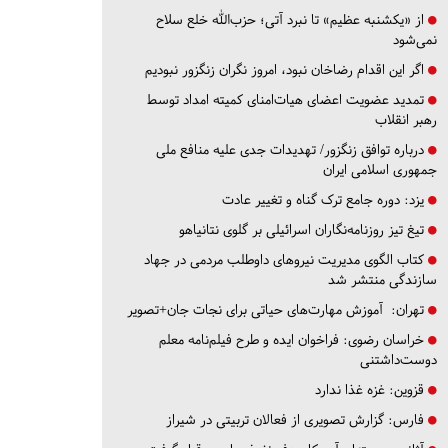
از «یکشنبه عظیم» تا نبرد آتی؛ حزب‌الله خلع سلاح
نمی‌شود
اگر این اقدام رضاخان نبود، امروز نگران زنگزور نبودیم
تمدید عضویت اعضای هیات‌امنای کمیته امداد توسط
رهبر انقلاب
درباره توافق زنگزور/ تهدیدات جدی علیه منافع ملی
جمهوری اسلامی ایران
یزد:
دوره جامع ترک گناه و تغییر عادت
تیغ تیز روزنامه‌نگاران اسرائیلی بر گلوی نتانیاهو
کتاب الگوی مدیریت نیروهای داوطلب مردمی در جهاد
سازندگی منتشر شد
تهران:
آموزش مهارت‌های حیاتی برای نجات جان+تصویر
خراسان رضوی:
فراخوان ایده و طرح فیلم‌نامه معلم
دوست‌داشتنی
قزوین:
غزه غذا ندارد
فارس:
گزارش تصویری از فعالان تربیتی در شیراز