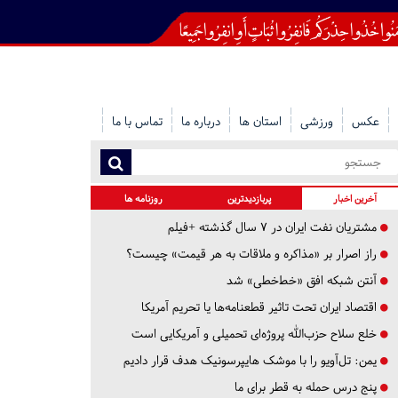
عکس
ورزشی
استان ها
درباره ما
تماس با ما
آخرین اخبار
پربازدیدترین
روزنامه ها
مشتریان نفت ایران در ۷ سال گذشته +فیلم
راز اصرار بر «مذاکره و ملاقات به هر قیمت» چیست؟
آنتن شبکه افق «خط‌خطی» شد
اقتصاد ایران تحت تاثیر قطعنامه‌ها یا تحریم‌ آمریکا
خلع سلاح حزب‌الله پروژه‌ای تحمیلی و آمریکایی است
یمن: تل‌آویو را با موشک هایپرسونیک هدف قرار دادیم
پنج درس‌ حمله به قطر برای ما