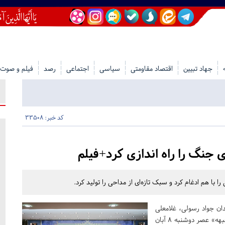
جهاد تبیین
اقتصاد مقاومتی
سیاسی
اجتماعی
رصد
فیلم و صوت
کد خبر: 33508
جنگ را راه اندازی کرد+فیلم
با هم ادغام کرد و سبک تازه‌ای از مداحی را تولید کرد.
ن جواد رسولی، غلامعلی
رجبی، محسن گلستانی، حسین معزغلامی) با عنوان «چاووشان جبهه» عصر دوشنبه 8 آبان