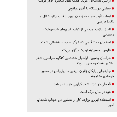
آژانس هسته‌ای آمریکا هدف نفوذ سایبری قرار گرفت
سخنی دوستانه با آقای عراقچی
ابعاد ناگوار حمله به زندان اوین از قاب اینترنشنال و
BBC فارسی
البرز:
بازدید میدانی از تولید فیلم‌های خرده‌روایت
داستانی
استادان دانشگاهی که کارگر ساده ساختمانی شدند
فارس:
حسینیه تربیت برگزار می‌کند
خراسان رضوی:
فراخوان هشتمین کنگره سراسری شعر
عاشورا «حنجره های سرخ»
جابه‌جایی رایگان زائران اربعین با ریل‌باس در مسیر
خرمشهر-شلمچه
قحطی در غزه؛ شکر کیلویی هزار دلار شد
غزه در حال مرگ است
استفاده ابزاری وزارت کار از تصاویر بی حجاب شهدای
اخیر