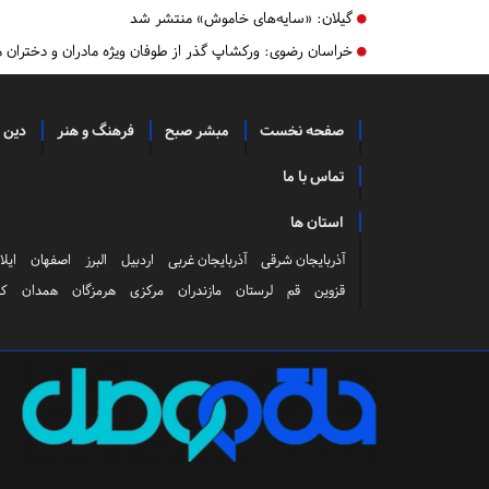
گیلان:
«سایه‌های خاموش» منتشر شد
خراسان رضوی:
ورکشاپ گذر از طوفان ویژه مادران و دختران م
صفحه نخست
مبشر صبح
فرهنگ و هنر
دین 
تماس با ما
استان ها
آذربایجان شرقی
آذربایجان غربی
اردبیل
البرز
اصفهان
ایلا
قزوین
قم
لرستان
مازندران
مرکزی
هرمزگان
همدان
کر