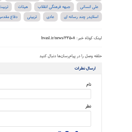
علی انسانی
جبهه فرهنگی انقلاب
هیئات
تربیت
اسلایدر چند رسانه ای
عادی
تربیتی
دفاع مقدس
لینک کوتاه خبر:
hvasl.ir/news/33508
حلقه وصل را در پیام‌رسان‌ها دنبال کنید
ارسال نظرات
نام
نظر