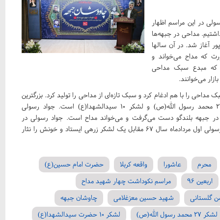
ولی در این مراسم اظهار
6 ماه اول جنگ ثبات نداشتیم. مداحی در جبهه‌ها
ی‌پور آغاز شد. در آن سالها
ت که مداح می‌خواند و
ود که مبدع سبک مداحی
زار می‌خوانند.
 مداحی را با هم ادغام کرد و سبک تازه‌ای از مداحی را تولید کرد. بزرگترین
ویژگی جواد رسولی این بود که جواد بانی هیئت‌های لشکر 27 محمد رسول الله(ص) و لشکر 10 سیدالشهدا(ع) است. جواد رسولی
در جبهه بلندگو دست می‌گرفت و می‌خواند مداح است. جواد رسولی در
چهارچوب مادحین اهل بیت(ع) تهران قرار می‌گیرد. شهید جواد رسولی اول مردادماه سال 67 مقابل یک لشکر زرهی ایستاد و خونش را نثار
محرم
عاشورا
واقعه کربلا
حضرت امام حسین(ع)
اربعین 96
مراسم نکوداشت چهار شهید مداح
 گلستانی
شهید حسین معزغلامی
چاوشان جبهه
لشکر 27 محمد رسول الله(ص)
لشکر 10 حضرت سیدالشهدا(ع)