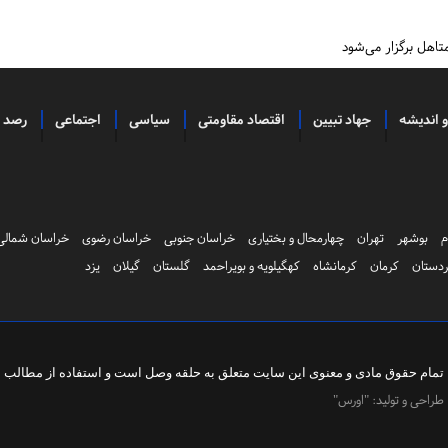
تاهل برگزار می‌شود
و اندیشه
جهاد تبیین
اقتصاد مقاومتی
سیاسی
اجتماعی
رصد
م
بوشهر
تهران
چهارمحال و بختیاری
خراسان جنوبی
خراسان رضوی
خراسان شمالی
دستان
کرمان
کرمانشاه
کهگیلویه و بویراحمد
گلستان
گیلان
یزد
تمام حقوق مادی و معنوی این سایت متعلق به
حلقه وصل
است و استفاده از مطالب با 
طراحی و تولید:
"اورس"