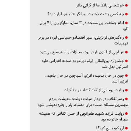
خوشحالی بانک‌ها از گرانی دلار
چه کسی پشت ذهنیت ویرانگر نتانیاهو قرار دارد؟
امام جماعت این مسجد در ۳ سال، نمازگزاران را ۴ برابر
کرد
راه‌گذرهای ترانزیتی، سپر اقتصادی-سیاسی ایران در برابر
تهدیدات
عراقچی از قانون فراتر رود، مجازات و استیضاح می‌شود
جشنواره بین‌المللی فیلم تورنتو به صحنه اعتراض علیه
اسرائیل بدل شد
چین در حال بلعیدن انرژی آسیاچین در حال بلعیدن
انرژی آسیا
روایت روحانی از کلاه گشاد در مذاکرات
رهبرانقلاب در دیدار هیئت دولت: معیشت مردم
مهمترین مسئله است؛ برای انضباط بازار چاره‌اندیشی شود
روایت فرزند شهید طهرانچی از حس اتفاقی که همیشه
همراه خانواده بود
آي كيو يا اِي كيو؟!