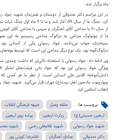
ماه برگزار شد.
در این مراسم دکتر صدوقی از دوستان و همرزمان شهید جواد رس
کرد: جنگ ما از سال 59 آغاز شد و ما تا 
از سال 60 با مداحی آقای آهنگران و سپس با مداحی آقای کویت
ما از مونولوگ مداحی به دیالوگ مداحی رسیدیم به این صور
سینه‌زنان جواب می‌دادند. جواد رسولی یکی از کسانی ب
دیالوگ‌گونه بود. یک نوع دیگر مداحی این است که توسط بچه‌های با
وی ادامه داد: جواد رسولی با استعداد ذاتی‌ای که داشت چندین سبک
دانش‌آموخته کلاس علی انسانی است. از نظر ما هر کسی که 
انقلاب اسلامی کرد.
برچسب ها:
حلقه وصل
جبهه فرهنگی انقلاب
اربعین حسینی(ع)
زیارت اربعین
پیاده روی اربعین
شهید جواد رسولی
شهید غلامعلی رجبی
شهید محسن
دکتر صدوقی
صادق آهنگران
غلامرضا کویتی پور