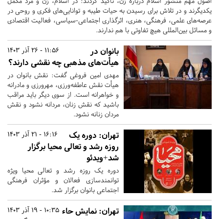
اصول مهم منشور اسلام درباره زن، تأکید کردند: در اسلام، زن و مرد مکمل
یکدیگرند و در تلاش برای رسیدن به حیات طیبه و توانایی‌های فکری و روحی در
عرصه‌های علمی،‌ فرهنگی، هنری، اثرگذاری اجتماعی-سیاسی، فعالیت اقتصادی
و مسائل بین‌المللی هیچ تفاوتی با هم ندارند.
بانوان در
11:56 - 26 آذر 1403
هیأت‌های مذهبی چه نقشی دارند؟
مهدی امین فروغی گفت: نقش بانوان در
هیأت نقش عاطفه‌ورزی، مهرورزی و مادرانه
و خواهرانه است. از سوی دیگر باید مراقب
باشید که نقش زنان، مردانه نشود و نقش
مردان زنانه نشود.
تهران:
دوره یک
16:16 - 21 آذر 1403
روزه رشد و تعالی محیا برگزار
شد+ویدئو
دوره یک روزه رشد و تعالی محیا ویژه
توانمندسازی فعالان و مؤثران فرهنگی
اجتماعی بانوان برگزار شد.
تهران:
نمایش حاء
10:35 - 19 آذر 1403