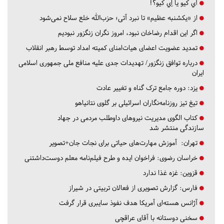
آي كيو يا اِي كيو؟!
از «یکشنبه عظیم» تا نبرد آتی؛ حزب‌الله خلع سلاح نمی‌شود
اگر این اقدام رضاخان نبود، امروز نگران زنگزور نبودیم
تمدید عضویت اعضای هیات‌امنای کمیته امداد توسط رهبر انقلاب
درباره توافق زنگزور/ تهدیدات جدی علیه منافع ملی جمهوری اسلامی
ایران
یزد:
دوره جامع ترک گناه و تغییر عادت
تیغ تیز روزنامه‌نگاران اسرائیلی بر گلوی نتانیاهو
کتاب الگوی مدیریت نیروهای داوطلب مردمی در جهاد
سازندگی منتشر شد
تهران:
آموزش مهارت‌های حیاتی برای نجات جان+تصویر
خراسان رضوی:
فراخوان ایده و طرح فیلم‌نامه معلم دوست‌داشتنی
قزوین:
غزه غذا ندارد
فارس:
گزارش تصویری از فعالان تربیتی در شیراز
آژانس هسته‌ای آمریکا هدف نفوذ سایبری قرار گرفت
سخنی دوستانه با آقای عراقچی