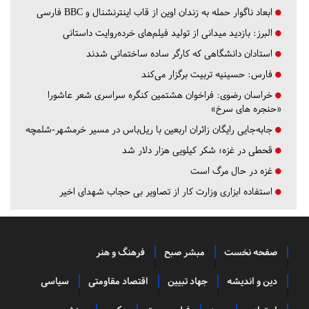
ابعاد ناگوار حمله به زندان اوین از قاب اینترنشنال و BBC فارسی
البرز:
بازدید میدانی از تولید فیلم‌های خرده‌روایت داستانی
استادان دانشگاهی که کارگر ساده ساختمانی شدند
فارس:
حسینیه تربیت برگزار می‌کند
خراسان رضوی:
فراخوان هشتمین کنگره سراسری شعر عاشورا
«حنجره های سرخ»
جابه‌جایی رایگان زائران اربعین با ریل‌باس در مسیر خرمشهر-شلمچه
قحطی در غزه؛ شکر کیلویی هزار دلار شد
غزه در حال مرگ است
استفاده ابزاری وزارت کار از تصاویر بی حجاب شهدای اخیر
صفحه نخست
مبشر صبح
فرهنگ و هنر
دین و اندیشه
جهاد تبیین
اقتصاد مقاومتی
سیاسی