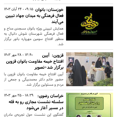
خوزستان:
بانوان
09:15 - 24 آبان 1403
فعال فرهنگی به میدان جهاد تبیین
می‌آیند
همایش تبیینی ویژه بانوان مسجدی مداح و
فعال فرهنگی شهرستان شوش دانیال به
منظور افتتاح سومین مهرواره بانور برگزار
شد.
قزوین:
آیین
13:40 - 28 مهر 1403
افتتاح خیمه مقاومت بانوان قزوین
برگزار شد+تصویر
آیین افتتاح خیمه مقاومت بانوان قزوین با
حضور خانم دکتر محمدبیگی و جمعی از
مردم و مسئولین برگزار شد.
خراسان رضوی:
18:29 - 25 مهر 1403
سلسله‌ نشست‌ مجازی رو به قله
در مسیر آغاز می‌شود
گفتگوی این نشست حول تجربه‌ی مادرانِ