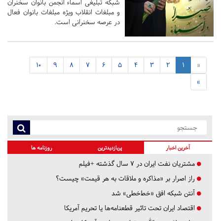
شبکه تبلیغی اسماء انجمن بانوان سخنران
و مبلغات انقلاب ویژه مبلغات بانوان فعال
در عرصه سخنرانی است.
10
9
8
7
6
5
4
3
2
1
«
»
آخرین اخبار
پربازدیدترین
روزنامه ها
مشتریان نفت ایران در ۷ سال گذشته +فیلم
راز اصرار بر «مذاکره و ملاقات به هر قیمت» چیست؟
آنتن شبکه افق «خط‌خطی» شد
اقتصاد ایران تحت تاثیر قطعنامه‌ها یا تحریم‌ آمریکا