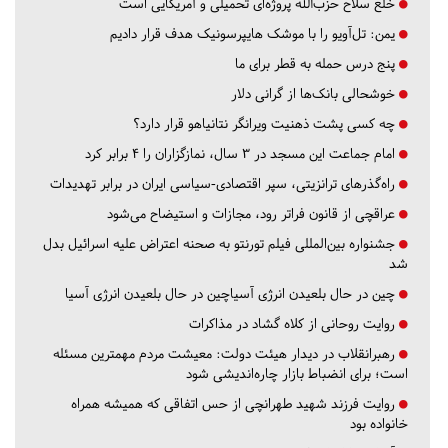
خلع سلاح حزب‌الله پروژه‌ای تحمیلی و آمریکایی است
یمن: تل‌آویو را با موشک هایپرسونیک هدف قرار دادیم
پنج درس‌ حمله به قطر برای ما
خوشحالی بانک‌ها از گرانی دلار
چه کسی پشت ذهنیت ویرانگر نتانیاهو قرار دارد؟
امام جماعت این مسجد در ۳ سال، نمازگزاران را ۴ برابر کرد
راه‌گذرهای ترانزیتی، سپر اقتصادی-سیاسی ایران در برابر تهدیدات
عراقچی از قانون فراتر رود، مجازات و استیضاح می‌شود
جشنواره بین‌المللی فیلم تورنتو به صحنه اعتراض علیه اسرائیل بدل
شد
چین در حال بلعیدن انرژی آسیاچین در حال بلعیدن انرژی آسیا
روایت روحانی از کلاه گشاد در مذاکرات
رهبرانقلاب در دیدار هیئت دولت: معیشت مردم مهمترین مسئله
است؛ برای انضباط بازار چاره‌اندیشی شود
روایت فرزند شهید طهرانچی از حس اتفاقی که همیشه همراه
خانواده بود