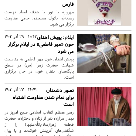
فارس
مهرواره با نور با هدف ایجاد نهضت
رسانه‌ای بانوان مسجدی حامی مقاومت
برگزار می شود.
ایلام:
پویش اهدای
10:43 - 29 آذر 1403
خون «مهر فاطمی» در ایلام برگزار
می شود
پویش اهدای خون مهر فاطمی به مناسبت
شهادت حضرت زهرا (س) در سطح
پایگاه‌های انتقال خون در حال برگزاری
است.
تصور دشمنان
14:42 - 27 آذر 1403
برای تمام شدن مقاومت اشتباه
است
رهبر معظم انقلاب اسلامی صبح امروز در
دیدار هزاران نفر از زنان و دختران، حضرت
فاطمه زهرا(سلام‌الله‌علیها) را از
شگفتی‌های آفرینش خواندند و با بیان