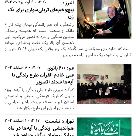
البرز:
12:20 - 6 اردیبهشت 1404
پیچ‌وخم‌های تریلی‌سواری برای یک
زن
رانندگی، آن هم رانندگی بیابان یک کار ۶
دانگ و سخت است که همیشه رانندگی
ماشین سنگین را مردانه تصور می‌کنیم. توی
ذهنمان آن بالا یک تخت پادشاهی مردانه
است که شاید توی مخیّله‌مان هم نگُنجَد یک روز وقتی یک تریلی ۱۶-۱۷ متری از
کنارمان رد بشود، یک خانم را راننده ببینیم.
قم:
۶۰۰ بانوی
17:07 - 8 اسفند 1403
قمی خادم القرآن طرح زندگی با
آیه‌ها شدند+تصویر
کارگاه تبیینی طرح ملی زندگی با آیه‌ها ویژه
بانوان کنش‌گر فرهنگی تبلیغی و اجتماعی
استان قم با هدف تربیت راهبر طراحی و
برنامه‌ریزی اجرای این طرح برگزار شد.
تهران:
نشست
13:17 - 1 اسفند 1403
هم‌اندیشی زندگی با آیه‌ها در ماه
مبارک رمضان برگزار خواهد شد