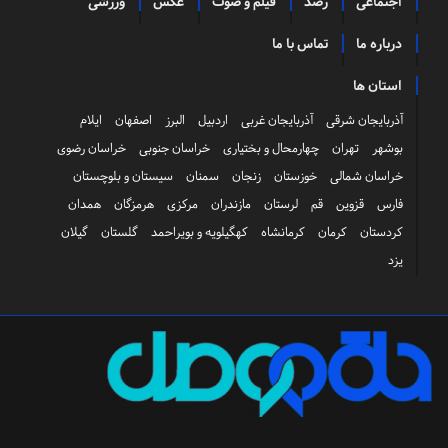
اجتماعی
رصد
فیلم و صوت
عکس
ورزشی
درباره ما
تماس با ما
استان ها
آذربایجان شرقی
آذربایجان غربی
اردبیل
البرز
اصفهان
ایلام
بوشهر
تهران
چهارمحال و بختیاری
خراسان جنوبی
خراسان رضوی
خراسان شمالی
خوزستان
زنجان
سمنان
سیستان و بلوچستان
فارس
قزوین
قم
لرستان
مازندران
مرکزی
هرمزگان
همدان
کردستان
کرمان
کرمانشاه
کهگیلویه و بویراحمد
گلستان
گیلان
یزد