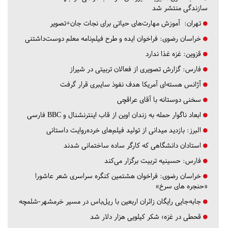
سازندگی منتشر شد
تهران:
آموزش مهارت‌های حیاتی برای نجات جان+تصویر
خراسان رضوی:
فراخوان ایده و طرح فیلم‌نامه معلم دوست‌داشتنی
قزوین:
غزه غذا ندارد
فارس:
گزارش تصویری از فعالان تربیتی در شیراز
آژانس هسته‌ای آمریکا هدف نفوذ سایبری قرار گرفت
سخنی دوستانه با آقای عراقچی
ابعاد ناگوار حمله به زندان اوین از قاب اینترنشنال و BBC فارسی
البرز:
بازدید میدانی از تولید فیلم‌های خرده‌روایت داستانی
استادان دانشگاهی که کارگر ساده ساختمانی شدند
فارس:
حسینیه تربیت برگزار می‌کند
خراسان رضوی:
فراخوان هشتمین کنگره سراسری شعر عاشورا
«حنجره های سرخ»
جابه‌جایی رایگان زائران اربعین با ریل‌باس در مسیر خرمشهر-شلمچه
قحطی در غزه؛ شکر کیلویی هزار دلار شد