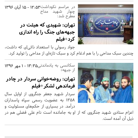
در مراسم نکوداشت
12:53 - 15 آبان 1396
چهار شهید مداح
مطرح شد:‏
تهران:
شهیدی که هیئت در
جبهه‌های جنگ را راه اندازی
کرد+فیلم
جواد رسولی با استعداد ذاتی‌ای که داشت،
چندین سبک مداحی را با هم ادغام کرد و سبک تازه‌ای از مداحی را تولید کرد.
سکانسی به یادماندنی
13:35 - 1 مهر 1396
از جبهه؛
تهران:
روضه‌خوانی سردار در چادر
فرماندهی لشکر+فیلم
سردار شهید جعفر جنگروی از اوایل سال
1358 به عضویت رسمی سپاه پاسداران
درآمد. در بسیاری از حکم‌های مسئولیت و
اعزام ستادی شهید جنگروی که از او به جامانده است نام علی فضلی هم در
ذیل آن آمده است.