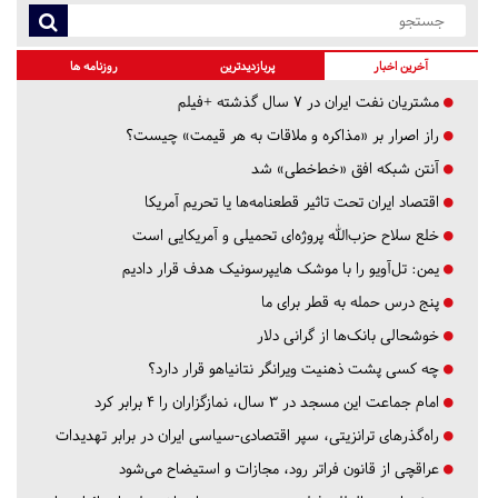
آخرین اخبار
پربازدیدترین
روزنامه ها
مشتریان نفت ایران در ۷ سال گذشته +فیلم
راز اصرار بر «مذاکره و ملاقات به هر قیمت» چیست؟
آنتن شبکه افق «خط‌خطی» شد
اقتصاد ایران تحت تاثیر قطعنامه‌ها یا تحریم‌ آمریکا
خلع سلاح حزب‌الله پروژه‌ای تحمیلی و آمریکایی است
یمن: تل‌آویو را با موشک هایپرسونیک هدف قرار دادیم
پنج درس‌ حمله به قطر برای ما
خوشحالی بانک‌ها از گرانی دلار
چه کسی پشت ذهنیت ویرانگر نتانیاهو قرار دارد؟
امام جماعت این مسجد در ۳ سال، نمازگزاران را ۴ برابر کرد
راه‌گذرهای ترانزیتی، سپر اقتصادی-سیاسی ایران در برابر تهدیدات
عراقچی از قانون فراتر رود، مجازات و استیضاح می‌شود