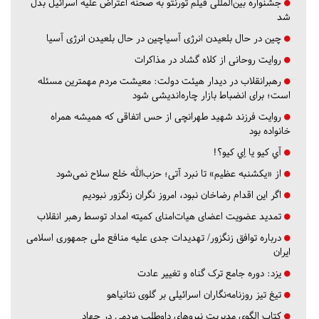
جشنواره بین‌المللی فیلم تورنتو به صحنه اعتراض علیه اسرائیل بدل
شد
چین در حال بلعیدن انرژی آسیاچین در حال بلعیدن انرژی آسیا
روایت روحانی از کلاه گشاد در مذاکرات
رهبرانقلاب در دیدار هیئت دولت: معیشت مردم مهمترین مسئله
است؛ برای انضباط بازار چاره‌اندیشی شود
روایت فرزند شهید طهرانچی از حس اتفاقی که همیشه همراه
خانواده بود
آي كيو يا اِي كيو؟!
از «یکشنبه عظیم» تا نبرد آتی؛ حزب‌الله خلع سلاح نمی‌شود
اگر این اقدام رضاخان نبود، امروز نگران زنگزور نبودیم
تمدید عضویت اعضای هیات‌امنای کمیته امداد توسط رهبر انقلاب
درباره توافق زنگزور/ تهدیدات جدی علیه منافع ملی جمهوری اسلامی
ایران
یزد:
دوره جامع ترک گناه و تغییر عادت
تیغ تیز روزنامه‌نگاران اسرائیلی بر گلوی نتانیاهو
کتاب الگوی مدیریت نیروهای داوطلب مردمی در جهاد