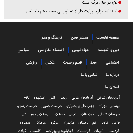
غزه در حال مرگ است
استفاده ابزاری وزارت کار از تصاویر بی حجاب شهدای اخیر
صفحه نخست
مبشر صبح
فرهنگ و هنر
دین و اندیشه
جهاد تبیین
اقتصاد مقاومتی
سیاسی
اجتماعی
رصد
فیلم و صوت
عکس
ورزشی
درباره ما
تماس با ما
استان ها
آذربایجان شرقی
آذربایجان غربی
اردبیل
البرز
اصفهان
ایلام
بوشهر
تهران
چهارمحال و بختیاری
خراسان جنوبی
خراسان رضوی
خراسان شمالی
خوزستان
زنجان
سمنان
سیستان و بلوچستان
فارس
قزوین
قم
لرستان
مازندران
مرکزی
هرمزگان
همدان
کردستان
کرمان
کرمانشاه
کهگیلویه و بویراحمد
گلستان
گیلان