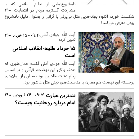
نامشروع‌نمایی از نظام اسلامی که با
مشارکت گسترده مردم در انتخابات 1400
شکست خورد، اکنون بهانه‌هایی مثل بی‌برقی یا گرانی را بعنوان دلیل نامشروع
بودن معرفی می‌کند!
آیت الله جوادی آملی
09:40 - 15 خرداد 1400
تبیین کرد؛
15 خرداد طلیعه انقلاب اسلامی
است
آیت الله جوادی آملی گفت: همان‌طوری که
هدف والای این نهضت، قرآنی و بر اساس
پیام عترت طاهرین بود بسیاری از زمان‌های
برجسته این نهضت هم مقارن با مناسبت‌های دینی مثل عاشورا بود.
تندترین عبارت
09:52 - 24 فروردین 1400
امام درباره روحانیت چیست؟