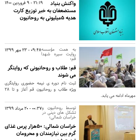
واکنش بنیاد
21:19 - 9 فروردین 1400
مستضعفان به خبر توزیع کارت
هدیه ۵میلیونی به روحانیون
به همت مؤسسه
09:48 - 23 مهر 1399
روایت سیره شهدا
قم؛
قم:
طلاب و روحانیونی که روایتگر
می شوند
ثبت نام دوره ی نیمه حضوری روایتگری
ویژه طلاب و روحانیون قم آغاز و تا 28
مهرماه ادامه می یابد.
توسط روحانیون و
00:37 - 20 مرداد 1399
تشکل های دینی در
خراسان شمالی؛
خراسان شمالی:
50هزار پرس غذای
گرم بین نیازمندان و محرومان