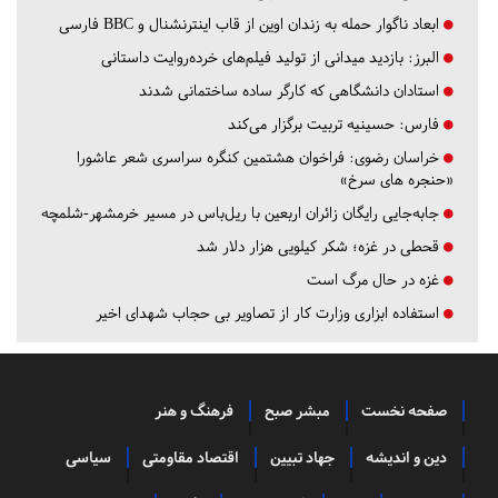
ابعاد ناگوار حمله به زندان اوین از قاب اینترنشنال و BBC فارسی
البرز:
بازدید میدانی از تولید فیلم‌های خرده‌روایت داستانی
استادان دانشگاهی که کارگر ساده ساختمانی شدند
فارس:
حسینیه تربیت برگزار می‌کند
خراسان رضوی:
فراخوان هشتمین کنگره سراسری شعر عاشورا
«حنجره های سرخ»
جابه‌جایی رایگان زائران اربعین با ریل‌باس در مسیر خرمشهر-شلمچه
قحطی در غزه؛ شکر کیلویی هزار دلار شد
غزه در حال مرگ است
استفاده ابزاری وزارت کار از تصاویر بی حجاب شهدای اخیر
صفحه نخست
مبشر صبح
فرهنگ و هنر
دین و اندیشه
جهاد تبیین
اقتصاد مقاومتی
سیاسی