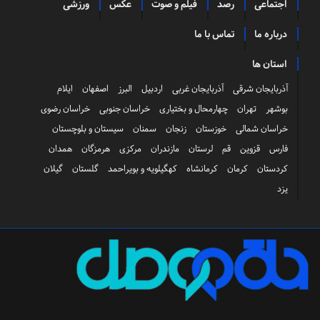
اجتماعی
رصد
فیلم و صوت
عکس
ورزشی
درباره ما
تماس با ما
استان ها
آذربایجان شرقی
آذربایجان غربی
اردبیل
البرز
اصفهان
ایلام
بوشهر
تهران
چهارمحال و بختیاری
خراسان جنوبی
خراسان رضوی
خراسان شمالی
خوزستان
زنجان
سمنان
سیستان و بلوچستان
فارس
قزوین
قم
لرستان
مازندران
مرکزی
هرمزگان
همدان
کردستان
کرمان
کرمانشاه
کهگیلویه و بویراحمد
گلستان
گیلان
یزد