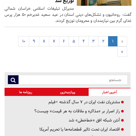
توزیع شد
مدیرکل تبلیغات اسلامی خراسان شمالی
گفت: روحانیون و تشکل‌های دینی استان در عید سعید غدیرخم ۵۰ هزار پرس
غذای گرم بین نیازمندان و محرومان توزیع کردند.
10
9
8
7
6
5
4
3
2
1
«
»
آخرین اخبار
پربازدیدترین
روزنامه ها
مشتریان نفت ایران در ۷ سال گذشته +فیلم
راز اصرار بر «مذاکره و ملاقات به هر قیمت» چیست؟
آنتن شبکه افق «خط‌خطی» شد
اقتصاد ایران تحت تاثیر قطعنامه‌ها یا تحریم‌ آمریکا