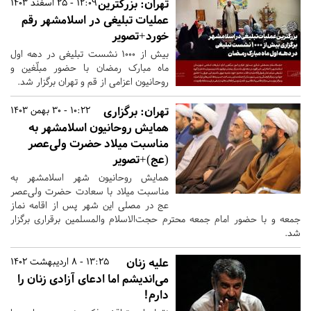
تهران:
بزرگترین
12:09 - 25 اسفند 1403
عملیات تبلیغی در اسلامشهر رقم
خورد+تصویر
بیش از ۱۰۰۰ نشست تبلیغی در دهه اول
ماه مبارک رمضان با حضور مبلّغین و
روحانیون اعزامی از قم و تهران برگزار شد.
تهران:
برگزاری
10:22 - 30 بهمن 1403
همایش روحانیون اسلامشهر به
مناسبت میلاد حضرت ولی‌عصر
(عج)+تصویر
همایش روحانیون شهر اسلامشهر به
مناسبت میلاد با سعادت حضرت ولی‌عصر
عج در مصلی این شهر پس از اقامه نماز
جمعه و با حضور امام جمعه محترم حجت‌الاسلام والمسلمین برقراری برگزار
شد.
علیه زنان
13:25 - 8 اردیبهشت 1402
می‌اندیشم اما ادعای آزادی زنان را
دارم!