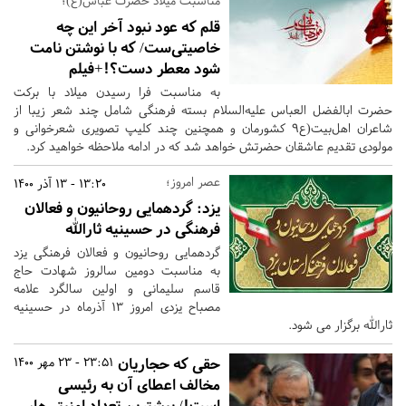
مناسبت میلاد حضرت عباس(ع)؛
قلم که عود نبود آخر این چه
خاصیتی‌ست/ که با نوشتن نامت
شود معطر دست؟!+فیلم
به مناسبت فرا رسیدن میلاد با برکت
حضرت ابالفضل العباس علیه‌السلام بسته فرهنگی شامل چند شعر زیبا از
شاعران اهل‌بیت(ع9 کشورمان و همچنین چند کلیپ تصویری شعرخوانی و
مولودی تقدیم عاشقان حضرتش خواهد شد که در ادامه ملاحظه خواهید کرد.
عصر امروز؛
13:20 - 13 آذر 1400
یزد:
گردهمایی روحانیون و فعالان
فرهنگی در حسینیه ثارالله
گردهمایی روحانیون و فعالان فرهنگی یزد
به مناسبت دومین سالروز شهادت حاج
قاسم سلیمانی و اولین سالگرد علامه
مصباح یزدی امروز 13 آذرماه در حسینیه
ثارالله برگزار می شود.
حقی که حجاریان
23:51 - 23 مهر 1400
مخالف اعطای آن به رئیسی
است!/ بیشترین تعداد امنیتی‌ها،