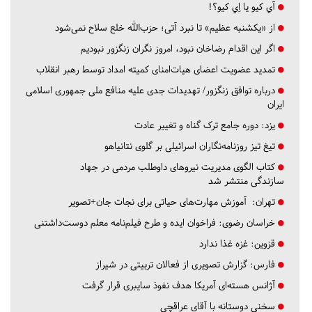
آي كيو يا اِي كيو؟!
از «یکشنبه عظیم» تا نبرد آتی؛ حزب‌الله خلع سلاح نمی‌شود
اگر این اقدام رضاخان نبود، امروز نگران زنگزور نبودیم
تمدید عضویت اعضای هیات‌امنای کمیته امداد توسط رهبر انقلاب
درباره توافق زنگزور/ تهدیدات جدی علیه منافع ملی جمهوری اسلامی
ایران
یزد:
دوره جامع ترک گناه و تغییر عادت
تیغ تیز روزنامه‌نگاران اسرائیلی بر گلوی نتانیاهو
کتاب الگوی مدیریت نیروهای داوطلب مردمی در جهاد
سازندگی منتشر شد
تهران:
آموزش مهارت‌های حیاتی برای نجات جان+تصویر
خراسان رضوی:
فراخوان ایده و طرح فیلم‌نامه معلم دوست‌داشتنی
قزوین:
غزه غذا ندارد
فارس:
گزارش تصویری از فعالان تربیتی در شیراز
آژانس هسته‌ای آمریکا هدف نفوذ سایبری قرار گرفت
سخنی دوستانه با آقای عراقچی