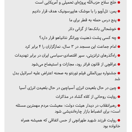
خلع سلاح حزب‌الله پروژه‌ای تحمیلی و آمریکایی است
یمن: تل‌آویو را با موشک هایپرسونیک هدف قرار دادیم
پنج درس‌ حمله به قطر برای ما
خوشحالی بانک‌ها از گرانی دلار
چه کسی پشت ذهنیت ویرانگر نتانیاهو قرار دارد؟
امام جماعت این مسجد در ۳ سال، نمازگزاران را ۴ برابر کرد
راه‌گذرهای ترانزیتی، سپر اقتصادی-سیاسی ایران در برابر تهدیدات
عراقچی از قانون فراتر رود، مجازات و استیضاح می‌شود
جشنواره بین‌المللی فیلم تورنتو به صحنه اعتراض علیه اسرائیل بدل
شد
چین در حال بلعیدن انرژی آسیاچین در حال بلعیدن انرژی آسیا
روایت روحانی از کلاه گشاد در مذاکرات
رهبرانقلاب در دیدار هیئت دولت: معیشت مردم مهمترین مسئله
است؛ برای انضباط بازار چاره‌اندیشی شود
روایت فرزند شهید طهرانچی از حس اتفاقی که همیشه همراه
خانواده بود