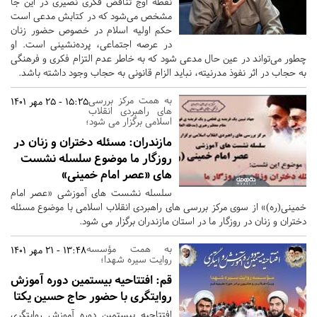
نقطه اوج تناقض فکری نصیری در این جا
مشخص می‌شود که در کتابش مدعی است
حکم اولیه اسلام در خصوص حضور زنان
در عرصه اجتماعی، پرده‌نشینی است. او
چطور می‌تواند در عین حال مدعی شود که به خاطر عدم التزام فکری و فرهنگی
به حجاب در اثر نفوذ مدرنیته، نباید الزام قانونی به حجاب وجود داشته باشد.
به همت مرکز بررسی
15:25 - 25 مهر 1401
های راهبردی انقلاب
اسلامی برگزار می شود؛
مازندران:
مسئله دختران و زنان در
روزگار ما موضوع سلسله نشست
های «عصر امام خمینی»
سلسله نشست های آموزشی «عصر امام
خمینی(ره)» از سوی مرکز بررسی های راهبردی انقلاب اسلامی با موضوع مسئله
دختران و زنان در روزگار ما در استان مازندران برگزار می شود.
به همت مؤسسه
13:48 - 21 مهر 1401
روایت سیره شهدا؛
قم:
افتتاحیه بیستمین دوره آموزش
روایتگری با حضور حاج حسین یکتا
افتتاحیه بیستمین دوره آموزش روایتگری