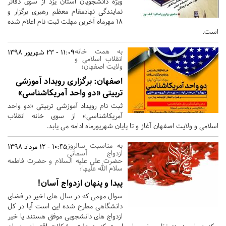
ویژه دانشجویان استان یزد از سوی دفاتر
نمایندگی نهادمقام معظم رهبری برگزار و
18 مهرماه آخرین مهلت ثبت نام اعلام شده
است.
به همت خانه
11:09 - 23 شهریور 1398
انقلاب اسلامی و
ولایت اصفهان؛
اصفهان:
برگزاری رویداد آموزشی
تربیتی «دو واحد آمریکاشناسی»
ثبت نام رویداد آموزشی تربیتی «دو واحد
آمریکاشناسی» از سوی خانه انقلاب
اسلامی و ولایت اصفهان آغاز و تا پایان شهریورماه ادامه می یابد.
به مناسبت سالروز
10:45 - 12 مرداد 1398
ازدواج آسمانی
حضرت علی علیه السلام و حضرت فاطمه
سلام الله علیها؛
پیدا و پنهان ازدواج آسان!
سوال مهمی که در سال های اخیر در فضای
دانشگاهی مطرح شده این است آیا در کل
ازدواج های دانشجویی موفق هستند یا خیر