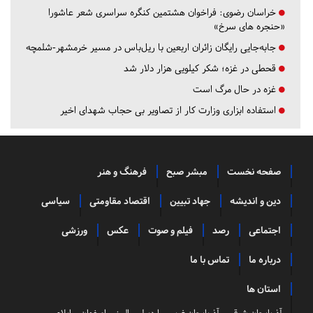
خراسان رضوی:
فراخوان هشتمین کنگره سراسری شعر عاشورا
«حنجره های سرخ»
جابه‌جایی رایگان زائران اربعین با ریل‌باس در مسیر خرمشهر-شلمچه
قحطی در غزه؛ شکر کیلویی هزار دلار شد
غزه در حال مرگ است
استفاده ابزاری وزارت کار از تصاویر بی حجاب شهدای اخیر
صفحه نخست
مبشر صبح
فرهنگ و هنر
دین و اندیشه
جهاد تبیین
اقتصاد مقاومتی
سیاسی
اجتماعی
رصد
فیلم و صوت
عکس
ورزشی
درباره ما
تماس با ما
استان ها