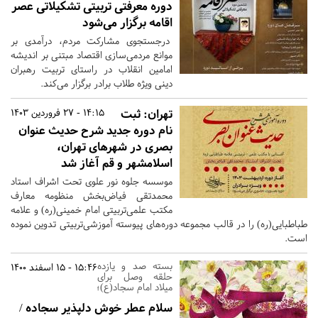
دوره معرفتی تربیتی تشكيلاتی عصر
اقامه برگزار می‌شود
درجستجوی مشارکت مردم، درآمدی بر
موانع مردمی‌سازی اقتصاد مبتنی بر اندیشه
امامین انقلاب در راستای تربیت رهبران
دینی ویژه طلاب برادر برگزار می‌کند.
تهران:
ثبت
14:15 - 27 فروردین 1403
نام دوره جدید شرح حدیث عنوان
بصری در شهرهای تهران،
اسلامشهر و قم آغاز شد
موسسه جلوه نور علوی تحت اشراف استاد
محمدتقی فیاض‌بخش منظومه معارف
مکتب علمی‌تربیتی امام خمینی(ره) و علامه
طباطبایی(ره) را در قالب مجموعه دوره‌های پیوسته آموزشی‌تربیتی تدوین نموده
است.
بسته صد و یازده
15:46 - 15 اسفند 1400
حلقه وصل برای
میلاد امام سجاد(ع)؛
سلام عطر خوش دلپذیر سجاده /