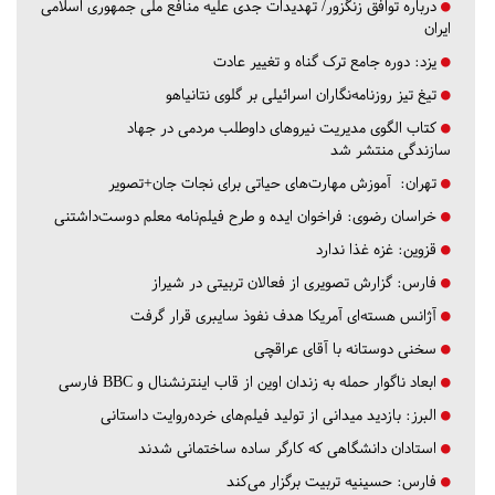
درباره توافق زنگزور/ تهدیدات جدی علیه منافع ملی جمهوری اسلامی
ایران
یزد:
دوره جامع ترک گناه و تغییر عادت
تیغ تیز روزنامه‌نگاران اسرائیلی بر گلوی نتانیاهو
کتاب الگوی مدیریت نیروهای داوطلب مردمی در جهاد
سازندگی منتشر شد
تهران:
آموزش مهارت‌های حیاتی برای نجات جان+تصویر
خراسان رضوی:
فراخوان ایده و طرح فیلم‌نامه معلم دوست‌داشتنی
قزوین:
غزه غذا ندارد
فارس:
گزارش تصویری از فعالان تربیتی در شیراز
آژانس هسته‌ای آمریکا هدف نفوذ سایبری قرار گرفت
سخنی دوستانه با آقای عراقچی
ابعاد ناگوار حمله به زندان اوین از قاب اینترنشنال و BBC فارسی
البرز:
بازدید میدانی از تولید فیلم‌های خرده‌روایت داستانی
استادان دانشگاهی که کارگر ساده ساختمانی شدند
فارس:
حسینیه تربیت برگزار می‌کند