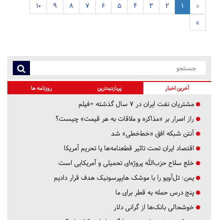
10
9
8
7
6
5
4
3
2
1
«
»
آخرین اخبار
پربازدیدترین
روزنامه ها
مشتریان نفت ایران در ۷ سال گذشته +فیلم
راز اصرار بر «مذاکره و ملاقات به هر قیمت» چیست؟
آنتن شبکه افق «خط‌خطی» شد
اقتصاد ایران تحت تاثیر قطعنامه‌ها یا تحریم‌ آمریکا
خلع سلاح حزب‌الله پروژه‌ای تحمیلی و آمریکایی است
یمن: تل‌آویو را با موشک هایپرسونیک هدف قرار دادیم
پنج درس‌ حمله به قطر برای ما
خوشحالی بانک‌ها از گرانی دلار