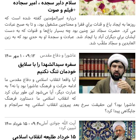
سلام دلبر سجده ، امیر سجاده
+فیلم و صوت
درباره اميرالمؤمنين گفته شده است كه
روزها به ايجاد باغ و قنات براي فقرا و محتاجين مشغول بود، و تا به صبح عبادت
مي كرد. حضرت سجّاد نيز چنين بود چه بسيار باغ‌ها و قنوات كه به دست
ايشان براي ديگران آباد يا ايجاد شد. عبادت و سجدة او به حدي بود كه به زين
العابدين و سجّاد ملقّب شد.
عاشورا و دفاع مقدس
09:12 - 1 مهر 1400
سفره سیدالشهدا را با سلایق
خودمان تنگ نکنیم
آیا واقعا انقلاب اسلامی و دفاع مقدس ما
ادامه حرکت و فرهنگ عاشورا بود یا نه؟ به
عبارت دیگر، آیا می‌شود این طور بیان کرد
که انقلاب اسلامی ما دستاورد فرهنگ
عاشورا بود؟ این حقیقت سرخ بعد پیروزی انقلاب اسلامی چه سرانجام و
جایگاهی پیدا کرد؟
آیت الله جوادی آملی
09:40 - 15 خرداد 1400
تبیین کرد؛
15 خرداد طلیعه انقلاب اسلامی