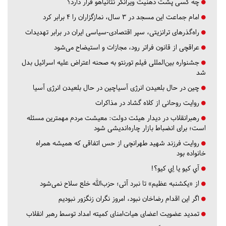
چه کسی پشت ذهنیت ویرانگر نتانیاهو قرار دارد؟
امام جماعت این مسجد در ۳ سال، نمازگزاران را ۴ برابر کرد
راه‌گذرهای ترانزیتی، سپر اقتصادی-سیاسی ایران در برابر تهدیدات
عراقچی از قانون فراتر رود، مجازات و استیضاح می‌شود
جشنواره بین‌المللی فیلم تورنتو به صحنه اعتراض علیه اسرائیل بدل
شد
چین در حال بلعیدن انرژی آسیاچین در حال بلعیدن انرژی آسیا
روایت روحانی از کلاه گشاد در مذاکرات
رهبرانقلاب در دیدار هیئت دولت: معیشت مردم مهمترین مسئله
است؛ برای انضباط بازار چاره‌اندیشی شود
روایت فرزند شهید طهرانچی از حس اتفاقی که همیشه همراه
خانواده بود
آي كيو يا اِي كيو؟!
از «یکشنبه عظیم» تا نبرد آتی؛ حزب‌الله خلع سلاح نمی‌شود
اگر این اقدام رضاخان نبود، امروز نگران زنگزور نبودیم
تمدید عضویت اعضای هیات‌امنای کمیته امداد توسط رهبر انقلاب