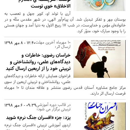
الاخلاق» خوي توست
آری با تولد او، کویر جهل و تعصب به
بوستان مِهر و تفکر تبدیل شد. آن پیام‌آور الهی، در شهر مقدس مکّه و در
خانواده‌ای مؤمن و خداپرست، در شب 17 ربیع الاول به دنیا آمد و جهانِ هستی
را با وجود مبارک خود، منوّر کرد.
10 مهرماه آخرین مهلت
12:40 - 8 مهر 1398
ارسال اثر؛
خراسان رضوی:
خاطرات و
دیدگاه‌های علمی، روانشناختی و
تربیتی خود را از اربعین ارسال کنید
فراخوان همایش ارائه خاطرات و دیدگاه‌های
علمی، روانشناختی و تربیتی اربعین از سوی
مرکز جامع مشاوره آستان قدس رضوی منتشر و علاقه مندان تا 10 مهرماه
فرصت ارسال اثر دارند.
در قالب دوره آموزشی
09:39 - 6 مهر 1398
تربیتی برگزار می شود؛
یزد:
جزء «افسران جنگ نرم» شوید
اردوی آموزشی تربیتی «افسران جنگ نرم»