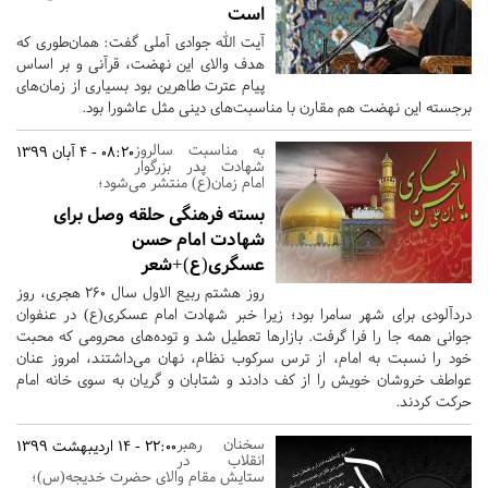
است
آیت الله جوادی آملی گفت: همان‌طوری که
هدف والای این نهضت، قرآنی و بر اساس
پیام عترت طاهرین بود بسیاری از زمان‌های
برجسته این نهضت هم مقارن با مناسبت‌های دینی مثل عاشورا بود.
به مناسبت سالروز
08:20 - 4 آبان 1399
شهادت پدر بزرگوار
امام زمان(ع) منتشر می‌شود؛
بسته فرهنگی حلقه وصل برای
شهادت امام حسن
عسگری(ع)+شعر
روز هشتم ربیع الاول سال 260 هجری، روز
دردآلودی برای شهر سامرا بود؛ زیرا خبر شهادت امام عسکری(ع) در عنفوان
جوانی همه جا را فرا گرفت. بازارها تعطیل شد و توده‌های محرومی که محبت
خود را نسبت به امام، از ترس سرکوب نظام، نهان می‌داشتند، امروز عنان
عواطف خروشان خویش را از کف دادند و شتابان و گریان به سوی خانه امام
حرکت کردند.
سخنان رهبر
22:00 - 14 اردیبهشت 1399
انقلاب در
ستایش مقام والای حضرت خدیجه(س)؛