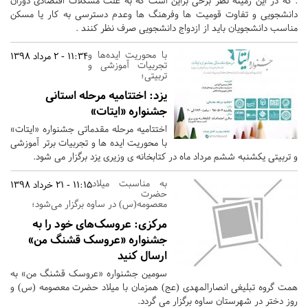
. که در این زمینه نظر برخی براین است که به علت مشکلات اقتصادی دوران
دانشجویی و تفاوت قومیت ها وفرهنگ ها وعدم دسترسی به کار یا مسکن
مناسب دانشجویان باید از ازدواج دانشجویی صرف نظر کنند .
با محوریت ایده‌ها و
11:34 - 2 مرداد 1398
تجربیات آموزشی و
تربیتی؛
یزد:
اختتامیه مرحله استانی
جشنواره «ایتات»
اختتامیه مرحله مقدماتی جشنواره «ایتات»
با محوریت ایده ها و تجربیات برتر آموزشی
و تربیتی یکشنبه ششم مرداد ماه در کتابخانه ی وزیری یزد برگزار می شود.
به مناسبت میلاد
11:15 - 21 خرداد 1398
حضرت
معصومه(س) در ساوه برگزار می‌شود؛
مرکزی:
عروسک‌های خود را به
جشنواره «عروسک قشنگ من»
ارسال کنید
سومین جشنواره «عروسک قشنگ من» به
همت گروه تبلیغی انصارالمهدی (عج) همزمان با میلاد حضرت معصومه (س) و
روز دختر در شهرستان ساوه برگزار می گردد.