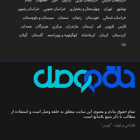
آذربایجان شرقی
آذربایجان غربی
اردبیل
البرز
اصفهان
ایلام
بوشهر
تهران
چهارمحال و بختیاری
خراسان جنوبی
خراسان رضوی
خراسان شمالی
خوزستان
زنجان
سمنان
سیستان و بلوچستان
فارس
قزوین
قم
لرستان
مازندران
مرکزی
هرمزگان
همدان
کردستان
کرمان
کرمانشاه
کهگیلویه و بویراحمد
گلستان
گیلان
یزد
تمام حقوق مادی و معنوی این سایت متعلق به
حلقه وصل
است و استفاده از
مطالب با ذکر منبع بلامانع است.
طراحی و تولید:
"اورس"