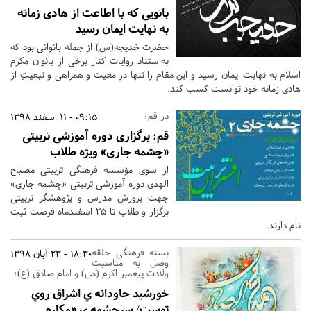
بانویی که با اطاعت از هادی زمانه
به نهایت ایمان رسید
حضرت خدیجه(س) از جمله بانوانی بود که
به‌استناد روایات کنار برخی از بانوان مکرم
اسلام به نهایت ایمان رسید و این مقام را تنها در معیت و همراهی و تبعیتِ از
هادی زمانه خود توانست کسب کند.
در قم؛
09:15 - 11 اسفند 1398
قم:
برگزاری دوره آموزشی تربیتی
«چشمه جاری» ویژه طلاب
از سوی مؤسسه فرهنگی تربیتی مصباح
الهدی دوره آموزشی تربیتی «چشمه جاری»
جهت پرورش مدرس و پژوهشگر تربیتی
برگزار و طلاب تا 25 اسفندماه فرصت ثبت
نام دارند.
بسته فرهنگی حلقه
18:30 - 23 آبان 1398
وصل به مناسبت
ولادت پیغمبر اکرم (ص) و امام صادق (ع):‏
خورشيد جاودانه ي اشراق روي
توست/ سرچشمه ي «مکارم