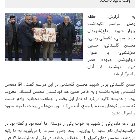
وقت تاکید داشت.
به گزارش
حلقه
وصل
، مراسم نکوداشت
چهار شهید مداح(شهیدان
جواد رسولی، غلامعلی رجبی،
محسن گلستانی، حسین
معزغلامی) با عنوان
«چاووشان جبهه» عصر
دیروز دوشنبه 8 آبان
ماه برگزار شد.
حسن گلستانی برادر شهید محسن گلستانی در این مراسم گفت: آقا محسن
گلستانی جذبه داشت و به خاطر همین هم کودکستان محسن گلستانی معروف
بود. او همیشه تاکید می‌کرد که نماز اول وقت را جماعت بخوانید. یادم هست
که محسن کره‌های مانده را جمع، آب می‌کرد روی نان‌ها می‌ریخت تا بچه بخورد
و اسراف نشود.
وی ادامه داد: یکی از شهید به خواب یکی از دوستان ما آمده بود و گفته بود در
مراسم‌هایتان نام شهدا را بیاورید، اینجا وقتی اسم ما را می‌آورید به ما رتبه
می‌دهند. محسن دعای کمیل را از حفظ می‌خواند. در یکی از عملیات‌ها 14 فراز