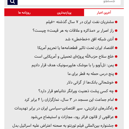
آخرین اخبار
پربازدیدترین
روزنامه ها
مشتریان نفت ایران در ۷ سال گذشته +فیلم
راز اصرار بر «مذاکره و ملاقات به هر قیمت» چیست؟
آنتن شبکه افق «خط‌خطی» شد
اقتصاد ایران تحت تاثیر قطعنامه‌ها یا تحریم‌ آمریکا
خلع سلاح حزب‌الله پروژه‌ای تحمیلی و آمریکایی است
یمن: تل‌آویو را با موشک هایپرسونیک هدف قرار دادیم
پنج درس‌ حمله به قطر برای ما
خوشحالی بانک‌ها از گرانی دلار
چه کسی پشت ذهنیت ویرانگر نتانیاهو قرار دارد؟
امام جماعت این مسجد در ۳ سال، نمازگزاران را ۴ برابر کرد
راه‌گذرهای ترانزیتی، سپر اقتصادی-سیاسی ایران در برابر تهدیدات
عراقچی از قانون فراتر رود، مجازات و استیضاح می‌شود
جشنواره بین‌المللی فیلم تورنتو به صحنه اعتراض علیه اسرائیل بدل