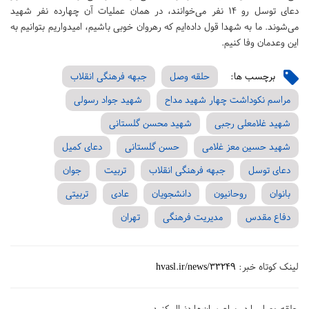
دعای توسل رو 14 نفر می‌خوانند، در همان عملیات آن چهارده نفر شهید
می‌شوند. ما به شهدا قول داده‌ایم که رهروان خوبی باشیم، امیدواریم بتوانیم به
این وعدمان وفا کنیم.
برچسب ها:
حلقه وصل
جبهه فرهنگی انقلاب
مراسم نکوداشت چهار شهید مداح
شهید جواد رسولی
شهید غلامعلی رجبی
شهید محسن گلستانی
شهید حسین معز غلامی
حسن گلستانی
دعای کمیل
دعای توسل
جبهه فرهنگی انقلاب
تربیت
جوان
بانوان
روحانیون
دانشجویان
عادی
تربیتی
دفاع مقدس
مدیریت فرهنگی
تهران
لینک کوتاه خبر:
hvasl.ir/news/33249
حلقه وصل را در پیام‌رسان‌ها دنبال کنید