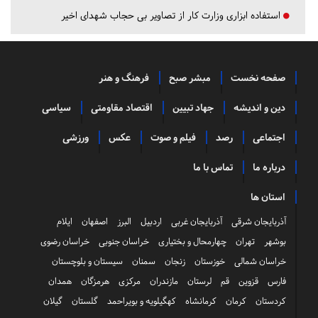
استفاده ابزاری وزارت کار از تصاویر بی حجاب شهدای اخیر
صفحه نخست
مبشر صبح
فرهنگ و هنر
دین و اندیشه
جهاد تبیین
اقتصاد مقاومتی
سیاسی
اجتماعی
رصد
فیلم و صوت
عکس
ورزشی
درباره ما
تماس با ما
استان ها
آذربایجان شرقی
آذربایجان غربی
اردبیل
البرز
اصفهان
ایلام
بوشهر
تهران
چهارمحال و بختیاری
خراسان جنوبی
خراسان رضوی
خراسان شمالی
خوزستان
زنجان
سمنان
سیستان و بلوچستان
فارس
قزوین
قم
لرستان
مازندران
مرکزی
هرمزگان
همدان
کردستان
کرمان
کرمانشاه
کهگیلویه و بویراحمد
گلستان
گیلان