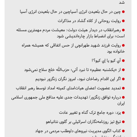
شد
چین در حال بلعیدن انرژی آسیاچین در حال بلعیدن انرژی آسیا
روایت روحانی از کلاه گشاد در مذاکرات
رهبرانقلاب در دیدار هیئت دولت: معیشت مردم مهمترین مسئله
است؛ برای انضباط بازار چاره‌اندیشی شود
روایت فرزند شهید طهرانچی از حس اتفاقی که همیشه همراه
خانواده بود
آي كيو يا اِي كيو؟!
از «یکشنبه عظیم» تا نبرد آتی؛ حزب‌الله خلع سلاح نمی‌شود
اگر این اقدام رضاخان نبود، امروز نگران زنگزور نبودیم
تمدید عضویت اعضای هیات‌امنای کمیته امداد توسط رهبر انقلاب
درباره توافق زنگزور/ تهدیدات جدی علیه منافع ملی جمهوری اسلامی
ایران
یزد:
دوره جامع ترک گناه و تغییر عادت
تیغ تیز روزنامه‌نگاران اسرائیلی بر گلوی نتانیاهو
کتاب الگوی مدیریت نیروهای داوطلب مردمی در جهاد
سازندگی منتشر شد