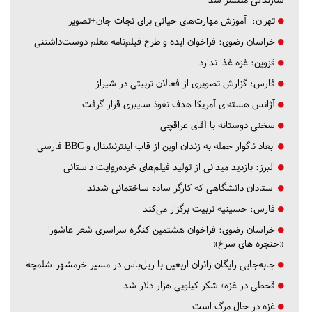
تهران:
آموزش مهارت‌های حیاتی برای نجات جان+تصویر
خراسان رضوی:
فراخوان ایده و طرح فیلم‌نامه معلم دوست‌داشتنی
قزوین:
غزه غذا ندارد
فارس:
گزارش تصویری از فعالان تربیتی در شیراز
آژانس هسته‌ای آمریکا هدف نفوذ سایبری قرار گرفت
سخنی دوستانه با آقای عراقچی
ابعاد ناگوار حمله به زندان اوین از قاب اینترنشنال و BBC فارسی
البرز:
بازدید میدانی از تولید فیلم‌های خرده‌روایت داستانی
استادان دانشگاهی که کارگر ساده ساختمانی شدند
فارس:
حسینیه تربیت برگزار می‌کند
خراسان رضوی:
فراخوان هشتمین کنگره سراسری شعر عاشورا
«حنجره های سرخ»
جابه‌جایی رایگان زائران اربعین با ریل‌باس در مسیر خرمشهر-شلمچه
قحطی در غزه؛ شکر کیلویی هزار دلار شد
غزه در حال مرگ است