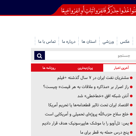
عکس
ورزشی
استان ها
درباره ما
تماس با ما
آخرین اخبار
پربازدیدترین
روزنامه ها
مشتریان نفت ایران در ۷ سال گذشته +فیلم
راز اصرار بر «مذاکره و ملاقات به هر قیمت» چیست؟
آنتن شبکه افق «خط‌خطی» شد
اقتصاد ایران تحت تاثیر قطعنامه‌ها یا تحریم‌ آمریکا
خلع سلاح حزب‌الله پروژه‌ای تحمیلی و آمریکایی است
یمن: تل‌آویو را با موشک هایپرسونیک هدف قرار دادیم
پنج درس‌ حمله به قطر برای ما