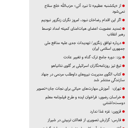
از «یکشنبه عظیم» تا نبرد آتی؛ حزب‌الله خلع سلاح
نمی‌شود
اگر این اقدام رضاخان نبود، امروز نگران زنگزور نبودیم
تمدید عضویت اعضای هیات‌امنای کمیته امداد توسط
رهبر انقلاب
درباره توافق زنگزور/ تهدیدات جدی علیه منافع ملی
جمهوری اسلامی ایران
یزد:
دوره جامع ترک گناه و تغییر عادت
تیغ تیز روزنامه‌نگاران اسرائیلی بر گلوی نتانیاهو
کتاب الگوی مدیریت نیروهای داوطلب مردمی در جهاد
سازندگی منتشر شد
تهران:
آموزش مهارت‌های حیاتی برای نجات جان+تصویر
خراسان رضوی:
فراخوان ایده و طرح فیلم‌نامه معلم
دوست‌داشتنی
قزوین:
غزه غذا ندارد
فارس:
گزارش تصویری از فعالان تربیتی در شیراز