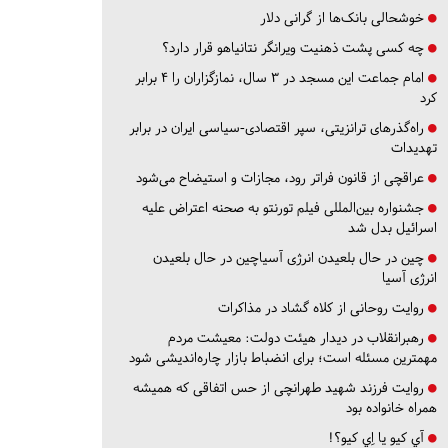
خوشحالی بانک‌ها از گرانی دلار
چه کسی پشت ذهنیت ویرانگر نتانیاهو قرار دارد؟
امام جماعت این مسجد در ۳ سال، نمازگزاران را ۴ برابر
کرد
راه‌گذرهای ترانزیتی، سپر اقتصادی-سیاسی ایران در برابر
تهدیدات
عراقچی از قانون فراتر رود، مجازات و استیضاح می‌شود
جشنواره بین‌المللی فیلم تورنتو به صحنه اعتراض علیه
اسرائیل بدل شد
چین در حال بلعیدن انرژی آسیاچین در حال بلعیدن
انرژی آسیا
روایت روحانی از کلاه گشاد در مذاکرات
رهبرانقلاب در دیدار هیئت دولت: معیشت مردم
مهمترین مسئله است؛ برای انضباط بازار چاره‌اندیشی شود
روایت فرزند شهید طهرانچی از حس اتفاقی که همیشه
همراه خانواده بود
آي كيو يا اِي كيو؟!