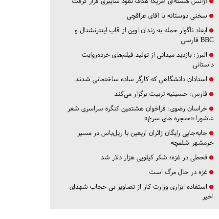
آژانس هسته‌ای آمریکا هدف نفوذ سایبری قرار گرفت
سخنی دوستانه با آقای عراقچی
ابعاد ناگوار حمله به زندان اوین از قاب اینترنشنال و
BBC فارسی
البرز:
بازدید میدانی از تولید فیلم‌های خرده‌روایت
داستانی
استادان دانشگاهی که کارگر ساده ساختمانی شدند
فارس:
حسینیه تربیت برگزار می‌کند
خراسان رضوی:
فراخوان هشتمین کنگره سراسری شعر
عاشورا «حنجره های سرخ»
جابه‌جایی رایگان زائران اربعین با ریل‌باس در مسیر
خرمشهر-شلمچه
قحطی در غزه؛ شکر کیلویی هزار دلار شد
غزه در حال مرگ است
استفاده ابزاری وزارت کار از تصاویر بی حجاب شهدای
اخیر