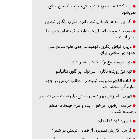
از «یکشنبه عظیم» تا نبرد آتی؛ حزب‌الله خلع سلاح
نمی‌شود
اگر این اقدام رضاخان نبود، امروز نگران زنگزور نبودیم
تمدید عضویت اعضای هیات‌امنای کمیته امداد توسط
رهبر انقلاب
درباره توافق زنگزور/ تهدیدات جدی علیه منافع ملی
جمهوری اسلامی ایران
یزد:
دوره جامع ترک گناه و تغییر عادت
تیغ تیز روزنامه‌نگاران اسرائیلی بر گلوی نتانیاهو
کتاب الگوی مدیریت نیروهای داوطلب مردمی در جهاد
سازندگی منتشر شد
تهران:
آموزش مهارت‌های حیاتی برای نجات جان+تصویر
خراسان رضوی:
فراخوان ایده و طرح فیلم‌نامه معلم
دوست‌داشتنی
قزوین:
غزه غذا ندارد
فارس:
گزارش تصویری از فعالان تربیتی در شیراز