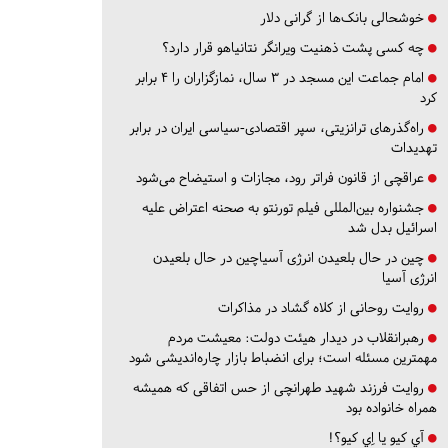
خوشحالی بانک‌ها از گرانی دلار
چه کسی پشت ذهنیت ویرانگر نتانیاهو قرار دارد؟
امام جماعت این مسجد در ۳ سال، نمازگزاران را ۴ برابر
کرد
راه‌گذرهای ترانزیتی، سپر اقتصادی-سیاسی ایران در برابر
تهدیدات
عراقچی از قانون فراتر رود، مجازات و استیضاح می‌شود
جشنواره بین‌المللی فیلم تورنتو به صحنه اعتراض علیه
اسرائیل بدل شد
چین در حال بلعیدن انرژی آسیاچین در حال بلعیدن
انرژی آسیا
روایت روحانی از کلاه گشاد در مذاکرات
رهبرانقلاب در دیدار هیئت دولت: معیشت مردم
مهمترین مسئله است؛ برای انضباط بازار چاره‌اندیشی شود
روایت فرزند شهید طهرانچی از حس اتفاقی که همیشه
همراه خانواده بود
آي كيو يا اِي كيو؟!