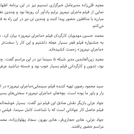
مجید قلی‌زاده مدیرعامل خبرگزاری تسنیم نیز در این برنامه اظه
نمایی از فیلم ماجرای نیمروز برایم یادآور آن روزها بود و چندین
مبارزه با منافقین حضور پیدا کنند و چندین تن نیز در این راه ب
می‌کنم
.
محمد حسین مهدویان کارگردان فیلم «ماجرای نیمروز» بیان کرد: 
به جشنواره فیلم فجر بسیار عجله داشتیم و این کار را سخت‌تر 
«ماجرای نیمروز» زحمت کشیده‌اند
.
مجید زین‌العابدین مدیر شبکه 5 سینما نیز 
بود، تدوین و کارگردانی فیلم بسیار خوب بود و خسته نباشید عرض 
سید محمود رضوی تهیه کننده فیلم سینمایی«ماجرای نیمروز» در اد
یار و یاور ما بوده است. بچه‌های «ماجرای نیمروز» سختی‌های بسیا
جواد عزتی بازیگر نقش صادق این فیلم نیز گفت: بسیار خوشحالم ک
فیلم حاصل کار جوانانی است که با شناخت کامل سینما، فیلمی درب
جواد عزتی، هادی حجازی‌فر، هادی بهروز، سجاد پهلوان‌زاده، مح
مراسم حضور یافتند
.