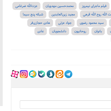
فیلم ماجرای نیمروز
محمدحسین مهدویان
عزت‌الله ضرغامی
ت الله روح الله قرهی
مجید زین‌العابدین
شبکه پنج سیما
سید محمود رضوی
جواد عزتی
هادی حجازی‌فر
بانوان
روحانیون
دانشجویان
عادی