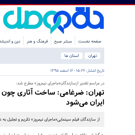
صفحه نخست
مبشر صبح
فرهنگ و هنر
دین و اندیشه
تهران
استان ها
تاریخ انتشار:
15:26 - 16 اسفند 1395
در مراسم تقدیر ازسازندگان«ماجرای نیمروز» مطرح شد:
تهران:
ضرغامی: ساخت آثاری چون «م
ایران می‌شود
از سازندگان فیلم سینمایی«ماجرای نیمروز» تکریم و تجلیل به ع
به گزارش
حلقه وصل
،
اکران خصوصی فیلم سینمایی «ماجرای نیمرو