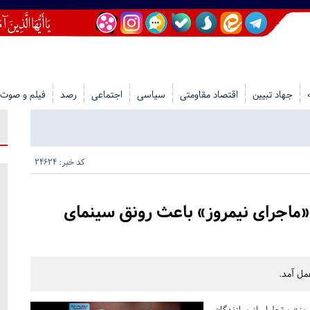
جهاد تبیین
اقتصاد مقاومتی
سیاسی
اجتماعی
رصد
فیلم و صوت
کد خبر: 24624
اجرای نیمروز» باعث رونق سینمای
مل آمد.
ز» و تجلیل از سازندگان