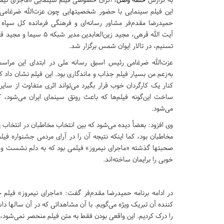
این فیلم سینمایی با حضور شخصیتهایی چون عزت‌الله ضرغامی
حمیدرضا مقدم‌فر مشاور رسانه‌ای و فرهنگی فرمانده کل سپاه پ
آیت الله قرهی، مجید زین‌العابدین
تسنیم، در تالار ایوان شمس برگزار شد
.
عزت‌الله ضرغامی رئیس اسبق رسانه ملی در ابتدای این مراسم
به‌زعم من بسیار فیلم جذاب و ماندگاری بود. این فیلم نشان داد 
کنار یک کارگردان خوب قرار بگیرد می‌تواند اثری متفاوت از سایر آ
ساخت این‌گونه فیلم‌ها که باعث رونق سینمای ایران می‌شود، 
می‌شود
.
وی افزود: بعضاً دیده می‌شود که بین انتخاب مخاطبان در انتخاب 
مخاطبان بود، کما اینکه نتیجه آن را در آرای مردمی جشنواره ف
صحبتها گذشته «ماجرای نیمروز» فیلمی بود که به دلم نشست و آ
خوبی را برایمان ساخته‌اند
.
در ادامه برنامه حمیدرضا مقدم‌فر گفت: «ماجرای نیمروز» فیل
کننده آن تبریک ویژه می‌گویم. با آن مشاهداتی که در آن سالها دا
را درک کردیم. این واقعی بودن فقط به متن فیلم منحصر نمی‌شود، ف