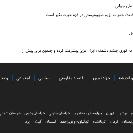
های جهانی
بکنند/ جنایات رژیم صهیونیستی در غزه حیرت‌انگیز است
به کوری چشم دشمنان ایران عزیز پیشرفت کرده و چندین برابر بیش از
و اندیشه
جهاد تبیین
اقتصاد مقاومتی
سیاسی
اجتماعی
رصد
م
بوشهر
تهران
چهارمحال و بختیاری
خراسان جنوبی
خراسان رضوی
خراسان شمالی
دستان
کرمان
کرمانشاه
کهگیلویه و بویراحمد
گلستان
گیلان
یزد