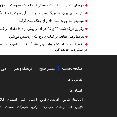
خراسان رضوی:
از تربیت حسینی تا خاطرات مقاومت در بازار
غنی سازی ایران به آمریکا ربطی ندارد؛ غلطی هم‌ نمی‌توانند 
موسیقی به جبهه جان داد و از جنگ جان گرفت
برگزاری بزرگداشت ۱۴ و ۱۵ خرداد در بیش از ۱۰۰۰ نقطه در کشور
تقریظ رهبر انقلاب بر کتاب «روح الله» رونمایی می‌شود
الگوی ترامپ برای کشورهای عربی یقیناً شکست‌ خورده است/ 
این پیشرفت خواهد کرد
صفحه نخست
مبشر صبح
فرهنگ و هنر
دین 
تماس با ما
استان ها
آذربایجان شرقی
آذربایجان غربی
اردبیل
البرز
اصفهان
ایلا
قزوین
قم
لرستان
مازندران
مرکزی
هرمزگان
همدان
کر