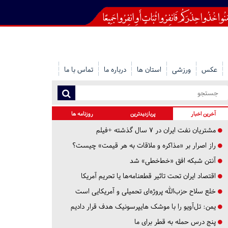
عکس
ورزشی
استان ها
درباره ما
تماس با ما
آخرین اخبار
پربازدیدترین
روزنامه ها
مشتریان نفت ایران در ۷ سال گذشته +فیلم
راز اصرار بر «مذاکره و ملاقات به هر قیمت» چیست؟
آنتن شبکه افق «خط‌خطی» شد
اقتصاد ایران تحت تاثیر قطعنامه‌ها یا تحریم‌ آمریکا
خلع سلاح حزب‌الله پروژه‌ای تحمیلی و آمریکایی است
یمن: تل‌آویو را با موشک هایپرسونیک هدف قرار دادیم
پنج درس‌ حمله به قطر برای ما