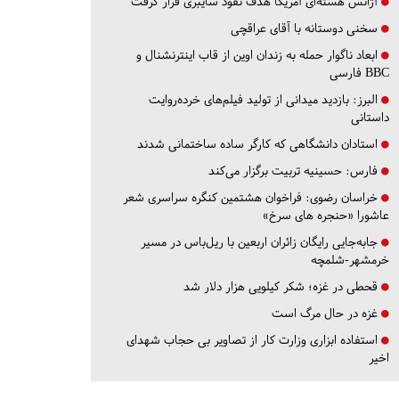
آژانس هسته‌ای آمریکا هدف نفوذ سایبری قرار گرفت
سخنی دوستانه با آقای عراقچی
ابعاد ناگوار حمله به زندان اوین از قاب اینترنشنال و
BBC فارسی
البرز:
بازدید میدانی از تولید فیلم‌های خرده‌روایت
داستانی
استادان دانشگاهی که کارگر ساده ساختمانی شدند
فارس:
حسینیه تربیت برگزار می‌کند
خراسان رضوی:
فراخوان هشتمین کنگره سراسری شعر
عاشورا «حنجره های سرخ»
جابه‌جایی رایگان زائران اربعین با ریل‌باس در مسیر
خرمشهر-شلمچه
قحطی در غزه؛ شکر کیلویی هزار دلار شد
غزه در حال مرگ است
استفاده ابزاری وزارت کار از تصاویر بی حجاب شهدای
اخیر