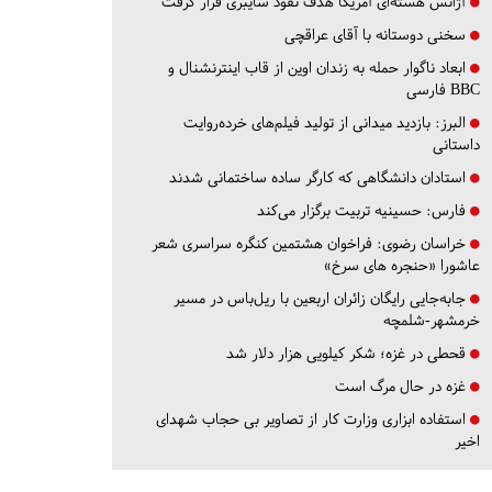
آژانس هسته‌ای آمریکا هدف نفوذ سایبری قرار گرفت
سخنی دوستانه با آقای عراقچی
ابعاد ناگوار حمله به زندان اوین از قاب اینترنشنال و
BBC فارسی
البرز:
بازدید میدانی از تولید فیلم‌های خرده‌روایت
داستانی
استادان دانشگاهی که کارگر ساده ساختمانی شدند
فارس:
حسینیه تربیت برگزار می‌کند
خراسان رضوی:
فراخوان هشتمین کنگره سراسری شعر
عاشورا «حنجره های سرخ»
جابه‌جایی رایگان زائران اربعین با ریل‌باس در مسیر
خرمشهر-شلمچه
قحطی در غزه؛ شکر کیلویی هزار دلار شد
غزه در حال مرگ است
استفاده ابزاری وزارت کار از تصاویر بی حجاب شهدای
اخیر