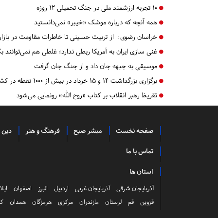
۱۰ تجربه ارزشمند ملی در جنگ تحمیلی ۱۲ روزه
همه آنچه که درباره موشک «خیبر» نمی‌دانستید
خراسان رضوی:
از تربیت حسینی تا خاطرات مقاومت در بازار
غنی سازی ایران به آمریکا ربطی ندارد؛ غلطی هم‌ نمی‌توانند 
موسیقی به جبهه جان داد و از جنگ جان گرفت
برگزاری بزرگداشت ۱۴ و ۱۵ خرداد در بیش از ۱۰۰۰ نقطه در کشور
تقریظ رهبر انقلاب بر کتاب «روح الله» رونمایی می‌شود
صفحه نخست
مبشر صبح
فرهنگ و هنر
دین 
تماس با ما
استان ها
آذربایجان شرقی
آذربایجان غربی
اردبیل
البرز
اصفهان
ایلا
قزوین
قم
لرستان
مازندران
مرکزی
هرمزگان
همدان
کر