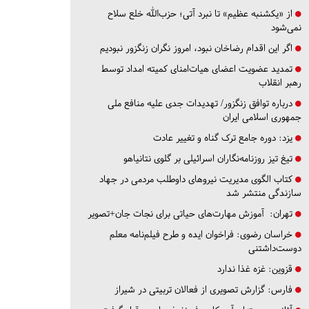
از «یکشنبه عظیم» تا نبرد آتی؛ حزب‌الله خلع سلاح
نمی‌شود
اگر این اقدام رضاخان نبود، امروز نگران زنگزور نبودیم
تمدید عضویت اعضای هیات‌امنای کمیته امداد توسط
رهبر انقلاب
درباره توافق زنگزور/ تهدیدات جدی علیه منافع ملی
جمهوری اسلامی ایران
یزد:
دوره جامع ترک گناه و تغییر عادت
تیغ تیز روزنامه‌نگاران اسرائیلی بر گلوی نتانیاهو
کتاب الگوی مدیریت نیروهای داوطلب مردمی در جهاد
سازندگی منتشر شد
تهران:
آموزش مهارت‌های حیاتی برای نجات جان+تصویر
خراسان رضوی:
فراخوان ایده و طرح فیلم‌نامه معلم
دوست‌داشتنی
قزوین:
غزه غذا ندارد
فارس:
گزارش تصویری از فعالان تربیتی در شیراز