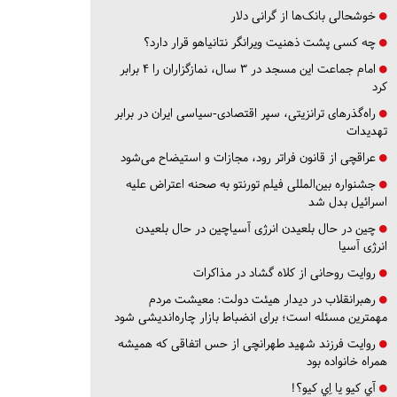
خوشحالی بانک‌ها از گرانی دلار
چه کسی پشت ذهنیت ویرانگر نتانیاهو قرار دارد؟
امام جماعت این مسجد در ۳ سال، نمازگزاران را ۴ برابر
کرد
راه‌گذرهای ترانزیتی، سپر اقتصادی-سیاسی ایران در برابر
تهدیدات
عراقچی از قانون فراتر رود، مجازات و استیضاح می‌شود
جشنواره بین‌المللی فیلم تورنتو به صحنه اعتراض علیه
اسرائیل بدل شد
چین در حال بلعیدن انرژی آسیاچین در حال بلعیدن
انرژی آسیا
روایت روحانی از کلاه گشاد در مذاکرات
رهبرانقلاب در دیدار هیئت دولت: معیشت مردم
مهمترین مسئله است؛ برای انضباط بازار چاره‌اندیشی شود
روایت فرزند شهید طهرانچی از حس اتفاقی که همیشه
همراه خانواده بود
آي كيو يا اِي كيو؟!