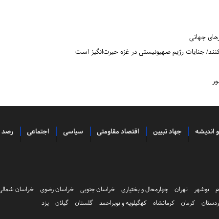
های جهانی
بکنند/ جنایات رژیم صهیونیستی در غزه حیرت‌انگیز است
و اندیشه
جهاد تبیین
اقتصاد مقاومتی
سیاسی
اجتماعی
رصد
م
بوشهر
تهران
چهارمحال و بختیاری
خراسان جنوبی
خراسان رضوی
خراسان شمالی
دستان
کرمان
کرمانشاه
کهگیلویه و بویراحمد
گلستان
گیلان
یزد