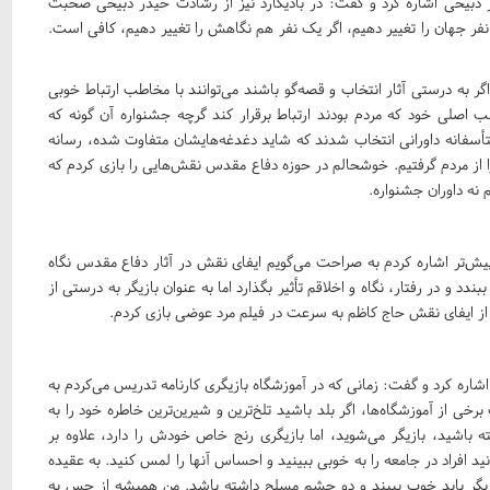
ر ذبیحی اشاره کرد و گفت: در بادیگارد نیز از رشادت حیدر ذبیحی صحبت
نفر جهان را تغییر دهیم، اگر یک نفر هم نگاهش را تغییر دهیم، کافی است.
ر به درستی آثار انتخاب و قصه‌گو باشند می‌توانند با مخاطب ارتباط خوبی
طب اصلی خود که مردم بودند ارتباط برقرار کند گرچه جشنواره آن گونه که
تأسفانه داورانی انتخاب شدند که شاید دغدغه‌هایشان متفاوت شده، رسانه
 از مردم گرفتیم. خوشحالم در حوزه دفاع مقدس نقش‌هایی را بازی کردم که
 نه داوران جشنواره
.
ش‌تر اشاره کردم به صراحت می‌گویم ایفای نقش در آثار دفاع مقدس نگاه
دد و در رفتار، نگاه و اخلاقم تأثیر بگذارد اما به عنوان بازیگر به درستی از
از ایفای نقش حاج کاظم به سرعت در فیلم مرد عوضی بازی کردم
.
 اشاره کرد و گفت: زمانی که در آموزشگاه بازیگری کارنامه تدریس می‌کردم به
برخی از آموزشگاه‌ها، اگر بلد باشید تلخ‌ترین و شیرین‌ترین خاطره خود را به
باشید، بازیگر می‌شوید، اما بازیگری رنج خاص خودش را دارد، علاوه بر
نید افراد در جامعه را به خوبی ببینید و احساس آنها را لمس کنید. به عقیده
 بازیگر باید خوب ببیند و دو چشم مسلح داشته باشد. من همیشه از حس به