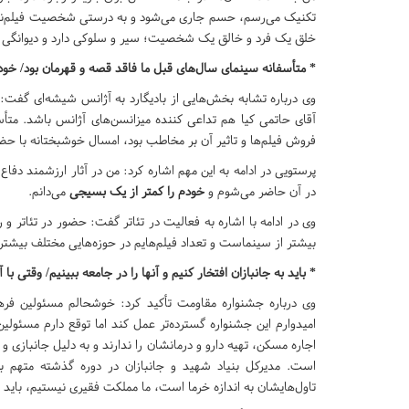
تکنیک می‌رسم، حسم جاری می‌شود و به درستی شخصیت فیلم‌نامه ر
خلق یک فرد و خالق یک شخصیت؛ سیر و سلوکی دارد و دیوانگی 
*
متأسفانه سینمای سال‌های قبل ما فاقد قصه و قهرمان بود/ خود
وی درباره تشابه بخش‌هایی از بادیگارد به آژانس شیشه‌ای گفت: ب
آقای حاتمی کیا هم تداعی کننده میزانسن‌های آژانس باشد. متأ
فروش فیلم‌ها و تاثیر آن بر مخاطب بود، امسال خوشبختانه با ح
پرستویی در ادامه به این مهم اشاره کرد: من در آثار ارزشمند دفا
در آن حاضر می‌شوم و
خودم را کمتر از یک بسیجی
می‌دانم
.
وی در ادامه با اشاره به فعالیت در تئاتر گفت: حضور در تئاتر و 
بیشتر از سینماست و تعداد فیلم‌هایم در حوزه‌هایی مختلف بیشت
*
باید به جانبازان افتخار کنیم و آنها را در جامعه ببینیم/ وقتی ب
وی درباره جشنواره مقاومت تأکید کرد: خوشحالم مسئولین فرهن
امیدوارم این جشنواره گسترده‌تر عمل کند اما توقع دارم مسئولین
اجاره مسکن، تهیه دارو و درمانشان را ندارند و به دلیل جانبازی و
است. مدیرکل بنیاد شهید و جانبازان در دوره گذشته متهم ب
تاول‌هایشان به اندازه خرما است، ما مملکت فقیری نیستیم، باید به 