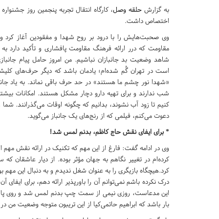
به گزارش
حلقه وصل
،
کارگاه انتقال تجربه پنجمین روز جشنواره 
اختصاص داشت
.
وی صحبت‌هایش را با درود بر روح شهدا و مفقودین آغاز کرد و
مقاومت که درر ارائه فرهنگ مقاومت پافشاری و تأکید دارد به گ
است در تهران گُم شده‌ام؛ یادمان باشد که دیگر حرف‌های کلیشه
«شهدا نور چشم ما هستند» در حد حرف باقی نماند. به یاد جانبا
شب ندارند و برای تهیه دارو دچار مشکل هستند. امکانات بیشتری
کنیم تا زود آب نشوند، بدانیم که چگونه اوقات می‌گذرانند. شما 
دعوت می‌کنم، فیلمی که از رنج‌های یک جانباز می‌گوید
.
*
برای ایفای نقش حاج کاظم، بدنم لمس شد
!
کرد.هیچگاه بازیگری را به عنوان شغل ندیدم و به دنبال این مهم ب
درک نکرده باشم نمی‌توانم آن را باورپذیر ارائه دهم، برای ایف
این مدعاست، روزی نیمی از سمت چپ بدنم لمس شد و روی پا نمی‌
بار باشد که ابراهیم حاتمی‌کیا از این تریبون متوجه وضعیت من در