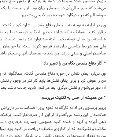
بازیگر تحسین شده سینما در ادامه به بازدید از نقش حاج حید
می‌شود که جای خالی آن در سینمای ایران بود. قرار نیست با یک 
خوشحالم که در بادیگارد شرمنده تبار ذبیحی نشدیم
.
وی در ادامه به توجه به سینمای دفاع مقدس اشاره کرد و گفت: اگ
برقرار کنند، همانگونه که شاهد بودیم بادیگارد توانست با مخا
شایسته بود به آن توجه نکرد. البته جشنواره نیز مقصر نیست. م
ملی هم شرایط مناسبی برای نقد فراهم نکرده است، ما جوابمان را
صاحبان اصلی و عینی دارند. من باید به صاحبان آنها پاسخگو باشم
*
آثار دفاع مقدس نگاه من را تغییر داد
وی درباره ایفای نقش در حوزه دفاع مقدس گفت: همانگونه که پی
من را عوض کرد و برای ایفای نقش‌ها باید کاراکتر در وجودم نقش ببن
آن دور می‌شوم و نقش دیگری ایفا می‌کنم، شاید جالب باشد بعد 
*
من همیشه از حس به تکنیک می‌رسم
پرویز پرستویی در ادامه کارگاه به نحوه بروز احساسات در بازی‌اش
علاقمندان این رشته می‌گفتم تا از این کار صرف‌نظر کنند. برخلاف 
ذهن آورده و گریه و خنده کنید همچنین جسارت حرف‌زدن داشته 
مکاتب و تکنیک‌ها که از کتابهای مختلف دریافت می‌کنید باید بتوا
من به تعداد انسان‌ها در جامعه، نقش برای بازیگر وجود دارد.