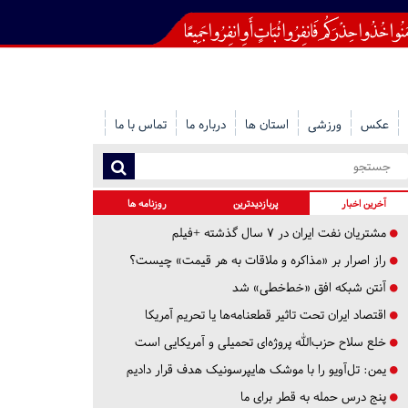
عکس
ورزشی
استان ها
درباره ما
تماس با ما
آخرین اخبار
پربازدیدترین
روزنامه ها
مشتریان نفت ایران در ۷ سال گذشته +فیلم
راز اصرار بر «مذاکره و ملاقات به هر قیمت» چیست؟
آنتن شبکه افق «خط‌خطی» شد
اقتصاد ایران تحت تاثیر قطعنامه‌ها یا تحریم‌ آمریکا
خلع سلاح حزب‌الله پروژه‌ای تحمیلی و آمریکایی است
یمن: تل‌آویو را با موشک هایپرسونیک هدف قرار دادیم
پنج درس‌ حمله به قطر برای ما