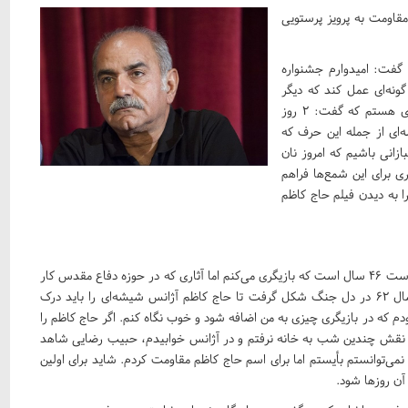
مقاومت به پرویز پرستویی
 گفت: امیدوارم جشنواره
ونه‌ای عمل کند که دیگر
شاهد وضعیت بد جانبازان نباشیم. من امروز حامل پیام جانبازی هستم که گفت: 2 روز
‌ای از جمله این حرف که
زانی باشیم که امروز نان
 برای این شمع‌ها فراهم
را به دیدن فیلم حاج کاظم
وی در ادامه گفت: فارغ از این مهم که تکنیک در ارائه نقش مهم است 46 سال است که بازیگری می‌کنم اما آثاری که در حوزه دفاع مقدس کار
کرده‌ام در تغییر نگاهم به جهان مؤثر بوده. از دیار عاشقان که سال 62 در دل جنگ شکل گرفت تا حاج کاظم آژانس شیشه‌ای را باید درک
ودم که در بازیگری چیزی به من اضافه شود و خوب نگاه کنم. اگر حاج کاظم را
ای آن نقش چندین شب به خانه نرفتم و در آژانس خوابیدم، حبیب رضایی شاهد
توانستم بأیستم اما برای اسم حاج کاظم مقاومت کردم. شاید برای اولین
 آن روزها شود
.