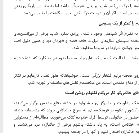
ا درک می‌کنم. شاید برایتان تعجب‌آور باشد اما به نظر من بازیگری یعنی
محض است. اگر آن را درست درک کنی لحن و نگاهت را تغییر می‌دهد
.
م را کمتر از یک بسیجی
ه نظرم اگر شباهتی وجود داشته، ایرادی ندارد. شاید برخی از میزانسن‌های
سفانه سینمای سال‌های قبل ما فاقد قصه و قهرمان بود و همین دلیل افت
ضور جوانان شرایط در سینما متفاوت شد
.
ع مقدس فعالیت کردم و کیسه‌ای برای سینما ندوختم. به کاری که اعتقاد دارم
روی صحنه برایم افتخار بزرگی است، خوشبختانه هنوز تعداد کارهایم در تئاتر
ر از دفاع مقدس است. من علاقمندم نقش‌های مختلف را تجربه کنم
.
ا آقای حاتمی‌کیا کار می‌کنم تکلیفم روشن است
گ مقاومت را با برگزاری جشنواره در هفته دفاع مقدس برگزار می‌کنند،
 کشورم علاوه بر فرهنگ‌سازی به سراغ جانبازانی بروند که متأسفانه هزینه
 حضور در خانواده، توسط افراد خانواده کتک می‌خورند، مطالبه‌ام از مسئولین
ه اختلاس است، به یاد داشته باشیم برخی از جانبازان درد می‌کشند و
جانبازان افتخار کنیم و آنها را در جامعه ببینیم
.