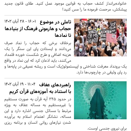
خانواده‌برانداز کشف حجاب به قوانین موجود عمل کنید. طلای قانون جدید
پیشکش، مرحمت فرموده ما را مس کنید!
تاملی در موضوع
16:01 - 28 آبان 1402
حجاب و هارمونی فرهنگ از بنیادها
تا نمادها
برخلاف برخی که حجاب را نماد صرف
می‌دانند و ایستادن پای این سنگر را یک
هزینه اضافی و طرح شکست خورده قلمداد
می‌کنند، باید اذعان کرد که این نماد در واقع
یک برونداد معرفت شناختی و اپیستمولوژیک است و ریشه عمیقی در پایه‌ها و
رد پای وثیقی در چارچوب‌ها دارد.
راهبردهای عفاف
11:04 - 19 آبان 1402
با استناد به آموزه‌های قرآن کریم
در حدود ۳۴۵ آیه قرآن به ­صورت مستقیم
یا غیرمستقیم به مساله عفاف به ­ویژه
مرتبط با مسائل جنسی اشاره دارد و این
مساله، نشانگر اهتمام اسلام به برآورده
شدن نیازهای روانی انسان و برنامه ­ریزی
برای نیروی جنسی اوست.