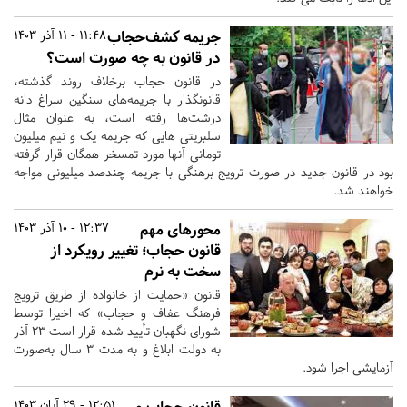
جریمه کشف‌حجاب
11:48 - 11 آذر 1403
در قانون به چه صورت است؟
در قانون حجاب برخلاف روند گذشته،
قانونگذار با جریمه‌های سنگین سراغ دانه
درشت‌ها رفته است، به عنوان مثال
سلبریتی هایی که جریمه یک و نیم میلیون
تومانی آنها مورد تمسخر همگان قرار گرفته
بود در قانون جدید در صورت ترویج برهنگی با جریمه چندصد میلیونی مواجه
خواهند شد.
محورهای مهم
12:37 - 10 آذر 1403
قانون حجاب؛ تغییر رویکرد از
سخت به نرم
قانون «حمایت از خانواده از طریق ترویج
فرهنگ عفاف و حجاب» که اخیرا توسط
شورای نگهبان تأیید شده قرار است 23 آذر
به دولت ابلاغ و به مدت 3 سال به‌صورت
آزمایشی اجرا شود.
قانون حجاب و
12:51 - 29 آبان 1403