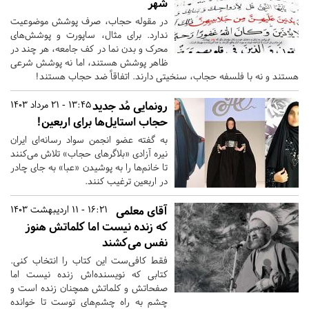
شهر
در مقوله حجاب، صرف پوشش موضوعیت
ندارد. برای مثال، ساپورت و پوشش‌های
محرک و بدن نما در کف جامعه، هر چند در
ظاهر پوشش هستند، اما نه پوشش شرعی
هستند و نه با فلسفه حجاب، سنخیتی دارند. اتفاقاً ضد حجاب هستند!
رونمایی مُد جدید
13:45 - 21 مرداد 1403
حجاب استایل‌ها برای اربعین!
به گفته عضو انجمن سواد رسانه‌ای ایران
نیره آزادی «بلاگرهای حجاب» تلاش می‌کنند
تا خانم‌ها را به پوشیدن «عبا» به جای چادر
در اربعین ترغیب کنند.
آقای معلمی
16:21 - 11 اردیبهشت 1403
که زنده نیست اما کلماتش هنوز
نفس می‌کشند
فقط کافی‌ست این کتاب را انتخاب کنی.‌
کتابی که نویسنده‌اش زنده نیست اما
صفحاتش و کلماتش همچنان زنده است و
چشم به راه چشم‌های توست تا خوانده