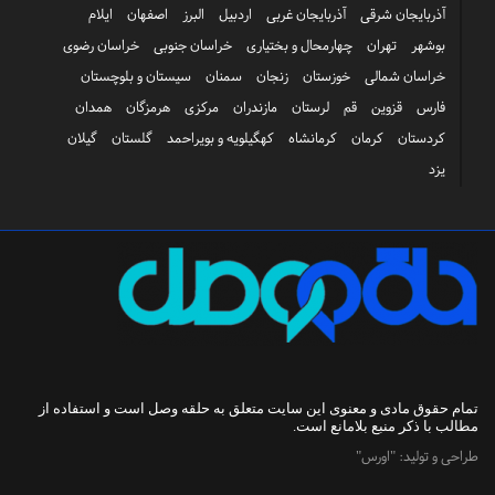
آذربایجان شرقی
آذربایجان غربی
اردبیل
البرز
اصفهان
ایلام
بوشهر
تهران
چهارمحال و بختیاری
خراسان جنوبی
خراسان رضوی
خراسان شمالی
خوزستان
زنجان
سمنان
سیستان و بلوچستان
فارس
قزوین
قم
لرستان
مازندران
مرکزی
هرمزگان
همدان
کردستان
کرمان
کرمانشاه
کهگیلویه و بویراحمد
گلستان
گیلان
یزد
تمام حقوق مادی و معنوی این سایت متعلق به
حلقه وصل
است و استفاده از
مطالب با ذکر منبع بلامانع است.
طراحی و تولید:
"اورس"