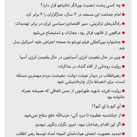
چه کسی پشت ذهنیت ویرانگر نتانیاهو قرار دارد؟
امام جماعت این مسجد در ۳ سال، نمازگزاران را ۴ برابر کرد
راه‌گذرهای ترانزیتی، سپر اقتصادی-سیاسی ایران در برابر تهدیدات
عراقچی از قانون فراتر رود، مجازات و استیضاح می‌شود
جشنواره بین‌المللی فیلم تورنتو به صحنه اعتراض علیه اسرائیل بدل
شد
چین در حال بلعیدن انرژی آسیاچین در حال بلعیدن انرژی آسیا
روایت روحانی از کلاه گشاد در مذاکرات
رهبرانقلاب در دیدار هیئت دولت: معیشت مردم مهمترین مسئله
است؛ برای انضباط بازار چاره‌اندیشی شود
روایت فرزند شهید طهرانچی از حس اتفاقی که همیشه همراه
خانواده بود
آي كيو يا اِي كيو؟!
از «یکشنبه عظیم» تا نبرد آتی؛ حزب‌الله خلع سلاح نمی‌شود
اگر این اقدام رضاخان نبود، امروز نگران زنگزور نبودیم
تمدید عضویت اعضای هیات‌امنای کمیته امداد توسط رهبر انقلاب