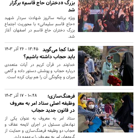
بزرگ «دختران حاج قاسم» برگزار
شد
ویژه برنامه سالروز شهادت سردار شهید
«حاج قاسم سلیمانی» با محوریت اجتماع
بزرگ دختران حاج قاسم در اصفهان آغاز
شد.
خدا کجا می‌گوید
13:45 - 26 آذر 1403
باید حجاب داشته باشیم؟
خداوند در قرآن کریم در آیات متعددی
درباره حجاب و پوشش دستور داده و گاهی
میزان و چگونگی آن را هم بیان کرده است.
فرهنگ‌سازی؛
10:48 - 17 آذر 1403
وظیفه اصلی ستاد امر به معروف
در قانون جدید حجاب
ستاد امر به معروف به عنوان یکی از
نهاد‌های مسئول در اجرای لایحه عفاف و
حجاب دو وظیفه فرهنگ‌سازی و حمایت از
گروه‌های امر به معروف را برعهده دارد.