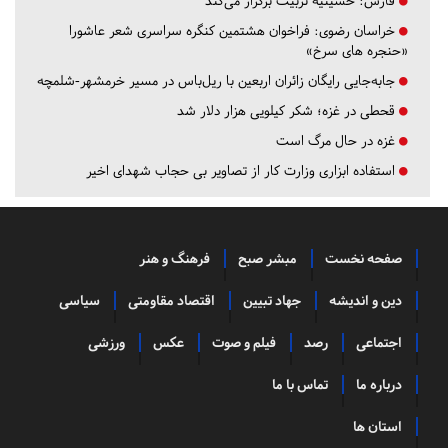
فارس:
حسینیه تربیت برگزار می‌کند
خراسان رضوی:
فراخوان هشتمین کنگره سراسری شعر عاشورا
«حنجره های سرخ»
جابه‌جایی رایگان زائران اربعین با ریل‌باس در مسیر خرمشهر-شلمچه
قحطی در غزه؛ شکر کیلویی هزار دلار شد
غزه در حال مرگ است
استفاده ابزاری وزارت کار از تصاویر بی حجاب شهدای اخیر
صفحه نخست
مبشر صبح
فرهنگ و هنر
دین و اندیشه
جهاد تبیین
اقتصاد مقاومتی
سیاسی
اجتماعی
رصد
فیلم و صوت
عکس
ورزشی
درباره ما
تماس با ما
استان ها