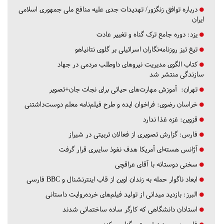
درباره توافق زنگزور/ تهدیدات جدی علیه منافع ملی جمهوری اسلامی
ایران
یزد:
دوره جامع ترک گناه و تغییر عادت
تیغ تیز روزنامه‌نگاران اسرائیلی بر گلوی نتانیاهو
کتاب الگوی مدیریت نیروهای داوطلب مردمی در جهاد
سازندگی منتشر شد
تهران:
آموزش مهارت‌های حیاتی برای نجات جان+تصویر
خراسان رضوی:
فراخوان ایده و طرح فیلم‌نامه معلم دوست‌داشتنی
قزوین:
غزه غذا ندارد
فارس:
گزارش تصویری از فعالان تربیتی در شیراز
آژانس هسته‌ای آمریکا هدف نفوذ سایبری قرار گرفت
سخنی دوستانه با آقای عراقچی
ابعاد ناگوار حمله به زندان اوین از قاب اینترنشنال و BBC فارسی
البرز:
بازدید میدانی از تولید فیلم‌های خرده‌روایت داستانی
استادان دانشگاهی که کارگر ساده ساختمانی شدند