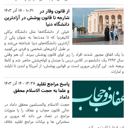
از قانون وقار در
10:41 - 17 آذر 1403
شارجه تا قانون پوشش در آزادترین
دانشگاه دنیا
خیلی از دانشگاه‌ها مثل دانشگاه برکلی
کالیفرنیا که تا مدت‌ها به عنوان یکی از
آزادترین دانشگاه‌های دنیا شناخته می‌شد و
بر طبل آزادی‌های شخصی و فردی می‌کوبید
با یک اتفاق مجبور شدند افراد را زیر لوای قانون پوشش ببرند. آن هم وقتی
سال ۱۹۹۲ یک دانشجو در کلاس درس با صندل و کوله‌پشتی حاضر شد و کاملا
برهنه شد. این گزارش مروری است بر قوانین پوشش؛ از آمریکا و لندن تا تایلند
و امارات.
پاسخ مراجع تقلید
13:38 - 14 آذر 1403
و علما به حجت الاسلام محقق
داماد
حجت الاسلام والمسلمین محقق داماد در
حالی قانون حجاب و عفاف را با منویات
مراجع در تضاد می داند که مروری بر
سخنرانی ها و بیانات مراجع تقلید خلاف
این ادعا را ثابت می کند.