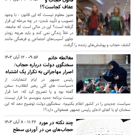
عفاف کجاست؟!
هنوز معلوم نیست که این قانون - با وجود
تصویب و تأیید شدن- در چه مرحله ای قرار
گرفته است؟ این در حالی است که جامعه،
در خلأ زندگی نمی کند و باید هرچه زودتر
جلوی آسیب‌های اجتماعی و فرهنگی مانند
کشف حجاب و پوشش‌های زننده را گرفت.
مغالطه خانم
09:56 - 12 آبان 1403
سخنگوی دولت درباره حجاب/
اصرار مهاجرانی به تکرار یک اشتباه
رئیس جمهور در ایام انتخابات، از
«سیاست های کلی رهبر انقلاب» سخن
گفته بود و یا تصریح کرد که: «ما قرار
نیست برنامه جدید بنویسم. ما قرار نیست
سیاست جدیدی را در کشور اعلام بکنیم». سخنگوی دولت توضیح دهد که این
سخنان او با کجای ادعای رئیس جمهور همخوانی دارد؟!
چند نکته در مورد
11:36 - 8 آبان 1403
حجاب‌های من در آوردی سطح