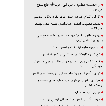
از «یکشنبه عظیم» تا نبرد آتی؛ حزب‌الله خلع سلاح
نمی‌شود
اگر این اقدام رضاخان نبود، امروز نگران زنگزور نبودیم
تمدید عضویت اعضای هیات‌امنای کمیته امداد توسط
رهبر انقلاب
درباره توافق زنگزور/ تهدیدات جدی علیه منافع ملی
جمهوری اسلامی ایران
یزد:
دوره جامع ترک گناه و تغییر عادت
تیغ تیز روزنامه‌نگاران اسرائیلی بر گلوی نتانیاهو
کتاب الگوی مدیریت نیروهای داوطلب مردمی در جهاد
سازندگی منتشر شد
تهران:
آموزش مهارت‌های حیاتی برای نجات جان+تصویر
خراسان رضوی:
فراخوان ایده و طرح فیلم‌نامه معلم
دوست‌داشتنی
قزوین:
غزه غذا ندارد
فارس:
گزارش تصویری از فعالان تربیتی در شیراز