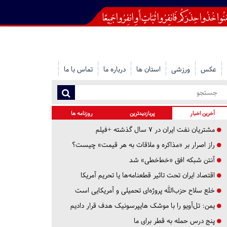
عکس
ورزشی
استان ها
درباره ما
تماس با ما
آخرین اخبار
پربازدیدترین
روزنامه ها
مشتریان نفت ایران در ۷ سال گذشته +فیلم
راز اصرار بر «مذاکره و ملاقات به هر قیمت» چیست؟
آنتن شبکه افق «خط‌خطی» شد
اقتصاد ایران تحت تاثیر قطعنامه‌ها یا تحریم‌ آمریکا
خلع سلاح حزب‌الله پروژه‌ای تحمیلی و آمریکایی است
یمن: تل‌آویو را با موشک هایپرسونیک هدف قرار دادیم
پنج درس‌ حمله به قطر برای ما