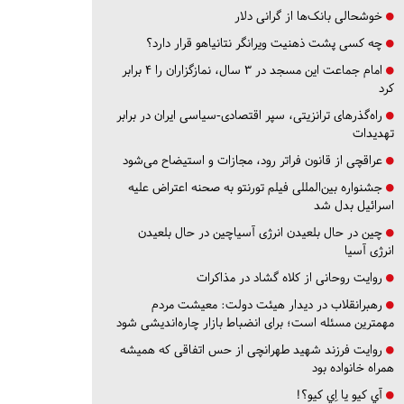
خوشحالی بانک‌ها از گرانی دلار
چه کسی پشت ذهنیت ویرانگر نتانیاهو قرار دارد؟
امام جماعت این مسجد در ۳ سال، نمازگزاران را ۴ برابر
کرد
راه‌گذرهای ترانزیتی، سپر اقتصادی-سیاسی ایران در برابر
تهدیدات
عراقچی از قانون فراتر رود، مجازات و استیضاح می‌شود
جشنواره بین‌المللی فیلم تورنتو به صحنه اعتراض علیه
اسرائیل بدل شد
چین در حال بلعیدن انرژی آسیاچین در حال بلعیدن
انرژی آسیا
روایت روحانی از کلاه گشاد در مذاکرات
رهبرانقلاب در دیدار هیئت دولت: معیشت مردم
مهمترین مسئله است؛ برای انضباط بازار چاره‌اندیشی شود
روایت فرزند شهید طهرانچی از حس اتفاقی که همیشه
همراه خانواده بود
آي كيو يا اِي كيو؟!