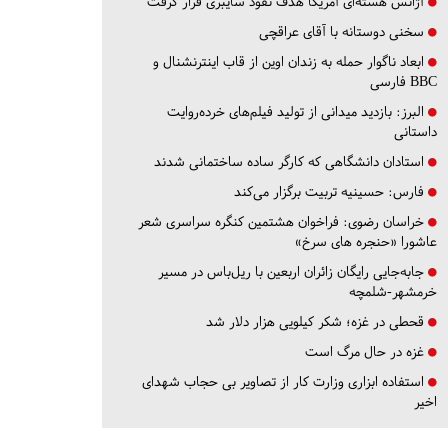
آژانس هسته‌ای آمریکا هدف نفوذ سایبری قرار گرفت
سخنی دوستانه با آقای عراقچی
ابعاد ناگوار حمله به زندان اوین از قاب اینترنشنال و
BBC فارسی
البرز:
بازدید میدانی از تولید فیلم‌های خرده‌روایت
داستانی
استادان دانشگاهی که کارگر ساده ساختمانی شدند
فارس:
حسینیه تربیت برگزار می‌کند
خراسان رضوی:
فراخوان هشتمین کنگره سراسری شعر
عاشورا «حنجره های سرخ»
جابه‌جایی رایگان زائران اربعین با ریل‌باس در مسیر
خرمشهر-شلمچه
قحطی در غزه؛ شکر کیلویی هزار دلار شد
غزه در حال مرگ است
استفاده ابزاری وزارت کار از تصاویر بی حجاب شهدای
اخیر