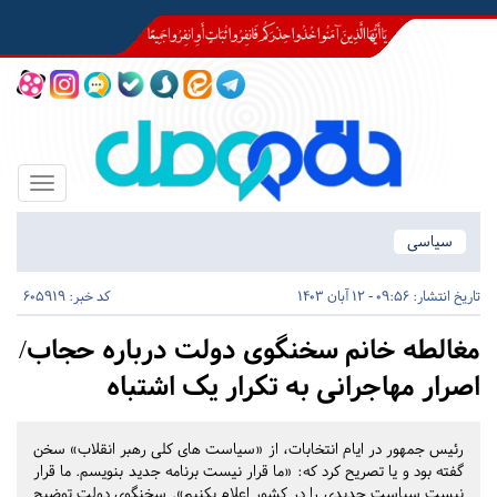
Toggle
igation
سیاسی
تاریخ انتشار:
09:56 - 12 آبان 1403
کد خبر: 605919
مغالطه خانم سخنگوی دولت درباره حجاب/
اصرار مهاجرانی به تکرار یک اشتباه
رئیس جمهور در ایام انتخابات، از «سیاست های کلی رهبر انقلاب» سخن
گفته بود و یا تصریح کرد که: «ما قرار نیست برنامه جدید بنویسم. ما قرار
نیست سیاست جدیدی را در کشور اعلام بکنیم». سخنگوی دولت توضیح