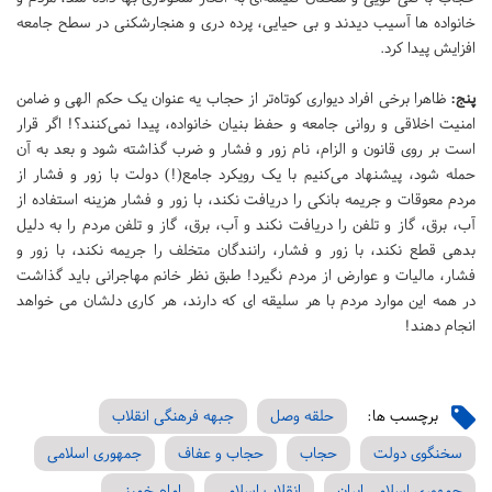
خانواده ها آسیب دیدند و بی حیایی، پرده دری و هنجارشکنی در سطح جامعه
افزایش پیدا کرد.
پنج:
ظاهرا برخی افراد دیواری کوتاه‌تر از حجاب یه عنوان یک حکم الهی و ضامن
امنیت اخلاقی و روانی جامعه و حفظ بنیان خانواده، پیدا نمی‌کنند؟! اگر قرار
است بر روی قانون و الزام، نام زور و فشار و ضرب گذاشته شود و بعد به آن
حمله شود، پیشنهاد می‌کنیم با یک رویکرد جامع(!) دولت با زور و فشار از
مردم معوقات و جریمه بانکی را دریافت نکند، با زور و فشار هزینه استفاده از
آب، برق، گاز و تلفن را دریافت نکند و آب، برق، گاز و تلفن مردم را به دلیل
بدهی قطع نکند، با زور و فشار، رانندگان متخلف را جریمه نکند، با زور و
فشار، مالیات و عوارض از مردم نگیرد! طبق نظر خانم مهاجرانی باید گذاشت
در همه این موارد مردم با هر سلیقه ای که دارند، هر کاری دلشان می خواهد
انجام دهند!
برچسب ها:
حلقه وصل
جبهه فرهنگی انقلاب
سخنگوی دولت
حجاب
حجاب و عفاف
جمهوری اسلامی
جمهوری اسلامی ایران
انقلاب اسلامی
امام خمینی