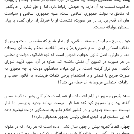
حاکمیت نسبت به آن دارد، به خودش ارتباط دارد، اما او حق ندارد از جایگاهی
که متعلق به دولت جمهوری اسلامی است، علیه جمهوری اسلامی و سیاست
های آن قدم بردارد. در هر صورت، نشست او با خبرنگاران برای گعده یا بیان
سخنان عوامانه نیست.
دو:
موضوع حجاب در جامعه اسلامی، از منظر شرع که مشخص است و پس از
انقلاب اسلامی ایران، امام خمینی(ره) و رهبر انقلاب، محکم پشت آن ایستاده
اند. از طرفی، اصل قانون حجاب، قانونی است که قوه قضائیه، دولت و مجلس
در هر صورت در تدوین آن نقش داشته اند. علاوه بر آن، مورد تأیید شورای
نگهبان هم قرار گرفته است. در این میان، سخنگوی دولت با چه مجوزی به
صورت صریح یا ضمنی و با استخدام برخی کلمات فریبنده، به قانون حجاب و
الزامات اجتماعی مربوط به آن حمله می کند؟!
سه:
رئیس جمهور در ایام انتخابات، از «سیاست های کلی رهبر انقلاب» سخن
گفته بود و یا تصریح کرد که: «ما قرار نیست برنامه جدید بنویسم. ما قرار
نیست سیاست جدیدی را در کشور اعلام بکنیم». سخنگوی دولت توضیح دهد
که این سخنان او با کجای ادعای رئیس جمهور همخوانی دارد؟!
چهار:
اتفاقاً تجربه بیش از چهل سال نشان داده است که هر زمان که در مقوله
حجاب با کلی گویی و سخنان کلیشه‌ای به افکار سکولاری بها داده شد، مردم و