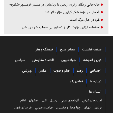
جابه‌جایی رایگان زائران اربعین با ریل‌باس در مسیر خرمشهر-شلمچه
قحطی در غزه؛ شکر کیلویی هزار دلار شد
غزه در حال مرگ است
استفاده ابزاری وزارت کار از تصاویر بی حجاب شهدای اخیر
صفحه نخست
مبشر صبح
فرهنگ و هنر
دین و اندیشه
جهاد تبیین
اقتصاد مقاومتی
سیاسی
اجتماعی
رصد
فیلم و صوت
عکس
ورزشی
درباره ما
تماس با ما
استان ها
آذربایجان شرقی
آذربایجان غربی
اردبیل
البرز
اصفهان
ایلام
بوشهر
تهران
چهارمحال و بختیاری
خراسان جنوبی
خراسان رضوی