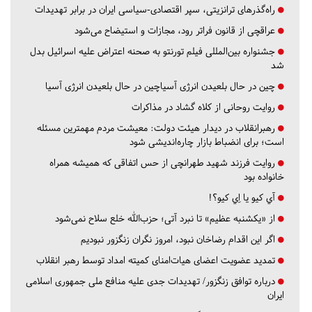
راه‌گذرهای ترانزیتی، سپر اقتصادی-سیاسی ایران در برابر تهدیدات
عراقچی از قانون فراتر رود، مجازات و استیضاح می‌شود
جشنواره بین‌المللی فیلم تورنتو به صحنه اعتراض علیه اسرائیل بدل
شد
چین در حال بلعیدن انرژی آسیاچین در حال بلعیدن انرژی آسیا
روایت روحانی از کلاه گشاد در مذاکرات
رهبرانقلاب در دیدار هیئت دولت: معیشت مردم مهمترین مسئله
است؛ برای انضباط بازار چاره‌اندیشی شود
روایت فرزند شهید طهرانچی از حس اتفاقی که همیشه همراه
خانواده بود
آي كيو يا اِي كيو؟!
از «یکشنبه عظیم» تا نبرد آتی؛ حزب‌الله خلع سلاح نمی‌شود
اگر این اقدام رضاخان نبود، امروز نگران زنگزور نبودیم
تمدید عضویت اعضای هیات‌امنای کمیته امداد توسط رهبر انقلاب
درباره توافق زنگزور/ تهدیدات جدی علیه منافع ملی جمهوری اسلامی
ایران