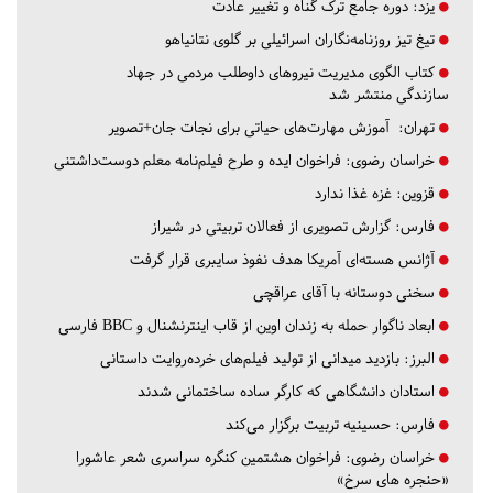
یزد:
دوره جامع ترک گناه و تغییر عادت
تیغ تیز روزنامه‌نگاران اسرائیلی بر گلوی نتانیاهو
کتاب الگوی مدیریت نیروهای داوطلب مردمی در جهاد
سازندگی منتشر شد
تهران:
آموزش مهارت‌های حیاتی برای نجات جان+تصویر
خراسان رضوی:
فراخوان ایده و طرح فیلم‌نامه معلم دوست‌داشتنی
قزوین:
غزه غذا ندارد
فارس:
گزارش تصویری از فعالان تربیتی در شیراز
آژانس هسته‌ای آمریکا هدف نفوذ سایبری قرار گرفت
سخنی دوستانه با آقای عراقچی
ابعاد ناگوار حمله به زندان اوین از قاب اینترنشنال و BBC فارسی
البرز:
بازدید میدانی از تولید فیلم‌های خرده‌روایت داستانی
استادان دانشگاهی که کارگر ساده ساختمانی شدند
فارس:
حسینیه تربیت برگزار می‌کند
خراسان رضوی:
فراخوان هشتمین کنگره سراسری شعر عاشورا
«حنجره های سرخ»