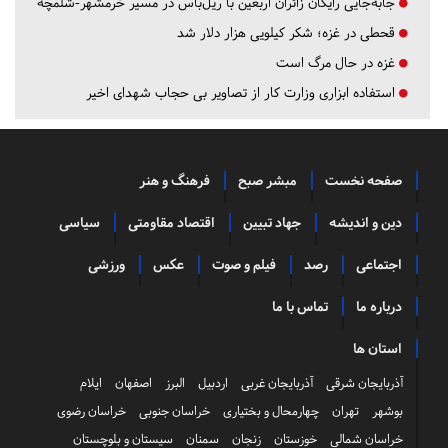
جابه‌جایی رایگان زائران اربعین با ریل‌باس در مسیر خرمشهر-شلمچه
قحطی در غزه؛ شکر کیلویی هزار دلار شد
غزه در حال مرگ است
استفاده ابزاری وزارت کار از تصاویر بی حجاب شهدای اخیر
صفحه نخست
مبشر صبح
فرهنگ و هنر
دین و اندیشه
جهاد تبیین
اقتصاد مقاومتی
سیاسی
اجتماعی
رصد
فیلم و صوت
عکس
ورزشی
درباره ما
تماس با ما
استان ها
آذربایجان شرقی
آذربایجان غربی
اردبیل
البرز
اصفهان
ایلام
بوشهر
تهران
چهارمحال و بختیاری
خراسان جنوبی
خراسان رضوی
خراسان شمالی
خوزستان
زنجان
سمنان
سیستان و بلوچستان