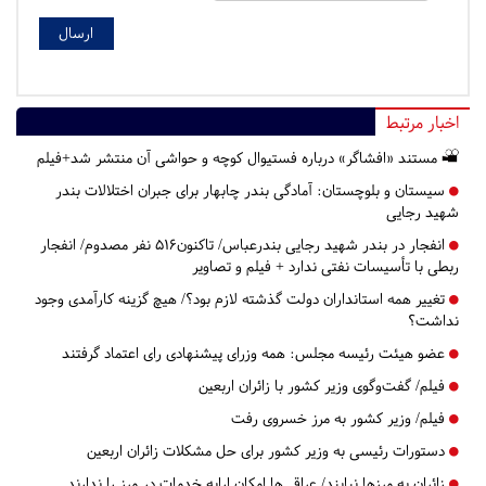
اخبار مرتبط
مستند «افشاگر» درباره فستیوال کوچه و حواشی آن منتشر شد+فیلم
سیستان و بلوچستان:
آمادگی بندر چابهار برای جبران اختلالات بندر
شهید رجایی
انفجار در بندر شهید رجایی بندرعباس/ تاکنون۵۱۶ نفر مصدوم/ انفجار
ربطی با تأسیسات نفتی ندارد + فیلم و تصاویر
تغییر همه استانداران دولت گذشته لازم بود؟/ هیچ گزینه کارآمدی وجود
نداشت؟
عضو هیئت رئیسه مجلس: همه وزرای پیشنهادی رای اعتماد گرفتند
فیلم/ گفت‌وگوی وزیر کشور با زائران اربعین
فیلم/ وزیر کشور به مرز خسروی رفت
دستورات رئیسی به وزیر کشور برای حل مشکلات زائران اربعین
زائران به مرزها نیایند/ عراقی‌ها امکان ارایه خدمات در مرز را ندارند