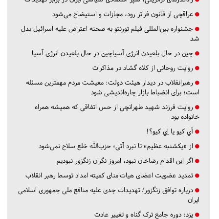
عراقچی از قانون فراتر رود، مجازات و استیضاح می‌شود
جشنواره بین‌المللی فیلم تورنتو به صحنه اعتراض علیه اسرائیل بدل
شد
چین در حال بلعیدن انرژی آسیاچین در حال بلعیدن انرژی آسیا
روایت روحانی از کلاه گشاد در مذاکرات
رهبرانقلاب در دیدار هیئت دولت: معیشت مردم مهمترین مسئله
است؛ برای انضباط بازار چاره‌اندیشی شود
روایت فرزند شهید طهرانچی از حس اتفاقی که همیشه همراه
خانواده بود
آي كيو يا اِي كيو؟!
از «یکشنبه عظیم» تا نبرد آتی؛ حزب‌الله خلع سلاح نمی‌شود
اگر این اقدام رضاخان نبود، امروز نگران زنگزور نبودیم
تمدید عضویت اعضای هیات‌امنای کمیته امداد توسط رهبر انقلاب
درباره توافق زنگزور/ تهدیدات جدی علیه منافع ملی جمهوری اسلامی
ایران
یزد:
دوره جامع ترک گناه و تغییر عادت