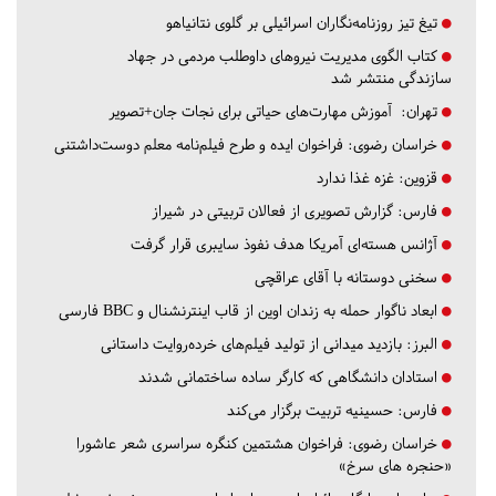
تیغ تیز روزنامه‌نگاران اسرائیلی بر گلوی نتانیاهو
کتاب الگوی مدیریت نیروهای داوطلب مردمی در جهاد
سازندگی منتشر شد
تهران:
آموزش مهارت‌های حیاتی برای نجات جان+تصویر
خراسان رضوی:
فراخوان ایده و طرح فیلم‌نامه معلم دوست‌داشتنی
قزوین:
غزه غذا ندارد
فارس:
گزارش تصویری از فعالان تربیتی در شیراز
آژانس هسته‌ای آمریکا هدف نفوذ سایبری قرار گرفت
سخنی دوستانه با آقای عراقچی
ابعاد ناگوار حمله به زندان اوین از قاب اینترنشنال و BBC فارسی
البرز:
بازدید میدانی از تولید فیلم‌های خرده‌روایت داستانی
استادان دانشگاهی که کارگر ساده ساختمانی شدند
فارس:
حسینیه تربیت برگزار می‌کند
خراسان رضوی:
فراخوان هشتمین کنگره سراسری شعر عاشورا
«حنجره های سرخ»