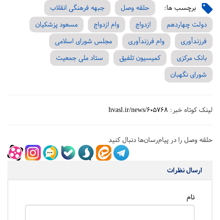
برچسب ها:
حلقه وصل
جبهه فرهنگی انقلاب
دولت چهاردهم
ازدواج
وام ازدواج
مسعود پزشکیان
فرزندآوری
وام فرزندآوری
مجلس شورای اسلامی
بانک مرکزی
کمیسیون تلفیق
ستاد ملی جمعیت
شورای نگهبان
لینک کوتاه خبر:
hvasl.ir/news/605768
حلقه وصل را در پیام‌رسان‌ها دنبال کنید
ارسال نظرات
نام