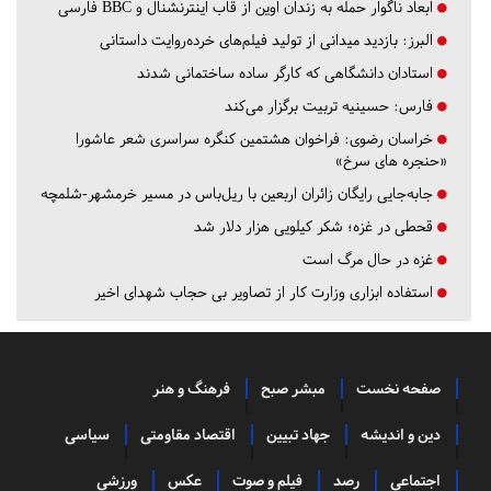
ابعاد ناگوار حمله به زندان اوین از قاب اینترنشنال و BBC فارسی
البرز:
بازدید میدانی از تولید فیلم‌های خرده‌روایت داستانی
استادان دانشگاهی که کارگر ساده ساختمانی شدند
فارس:
حسینیه تربیت برگزار می‌کند
خراسان رضوی:
فراخوان هشتمین کنگره سراسری شعر عاشورا
«حنجره های سرخ»
جابه‌جایی رایگان زائران اربعین با ریل‌باس در مسیر خرمشهر-شلمچه
قحطی در غزه؛ شکر کیلویی هزار دلار شد
غزه در حال مرگ است
استفاده ابزاری وزارت کار از تصاویر بی حجاب شهدای اخیر
صفحه نخست
مبشر صبح
فرهنگ و هنر
دین و اندیشه
جهاد تبیین
اقتصاد مقاومتی
سیاسی
اجتماعی
رصد
فیلم و صوت
عکس
ورزشی