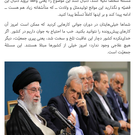
مسئله شخصاً تکیه کنند، دنبال کنند این موضوع را؛ یعنی واقعاً بروید دنبال این
قضیّه و نگذارید این موانع تولیدمثل و ولادت ــ که متأسّفانه زیاد هم هست ــ
ادامه پیدا کند و بر اینها کاملاً تسلّط پیدا کنید.
شماها خیلی‌هایتان در دوران جوانی کارهایی کردید که ممکن است امروز آن
کارهای پیش‌رونده را نتوانید بکنید. خب ما احتیاج به جوان داریم در کشور. اگر
خدای‌نکرده کشور دچار این عاقبت تلخ و سخت شد، یعنی پیری جمعیّت، دیگر
هیچ علاجی وجود ندارد؛ امروز خیلی از کشورها مبتلا هستند. این مسئلهٔ
جمعیّت است.