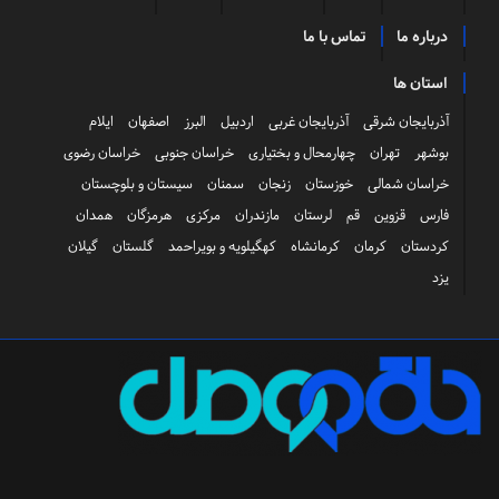
درباره ما
تماس با ما
استان ها
آذربایجان شرقی
آذربایجان غربی
اردبیل
البرز
اصفهان
ایلام
بوشهر
تهران
چهارمحال و بختیاری
خراسان جنوبی
خراسان رضوی
خراسان شمالی
خوزستان
زنجان
سمنان
سیستان و بلوچستان
فارس
قزوین
قم
لرستان
مازندران
مرکزی
هرمزگان
همدان
کردستان
کرمان
کرمانشاه
کهگیلویه و بویراحمد
گلستان
گیلان
یزد