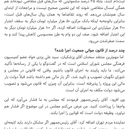
ثبت‌نام کنند، بلکه ۳۵ درصد مشمولینی که سال‌های قبل متقاضی نبوده‌اند هم
همگی امسال متقاضی شوند که این تخمین صحیح نیست و مراجعات از ابتدای
سال هم‌نشان می‌دهد که روند تقاضا‌ها به همان روال سال‌های قبل است؛
بنابراین باتوجه‌به اینکه بانک مرکزی ۵۰ هزار میلیارد تومان دیگر به سقف اعتبار
۲۰۰ هزار میلیاردی این تسهیلات اضافه کرده، اگر ۱۰۰ هزار میلیارد تومان دیگر به
این اعتبار اضافه شود، صف این دو وام به طرز محسوسی کاهش پیدا کند و به
سمت صفرشدن می‌رود.
چند درصد از قانون جوانی جمعیت اجرا شده؟
اما مهم‌ترین منتقد سخنان آقای پزشکیان، سید علی یزدی خواه عضو کمیسیون
فرهنگی مجلس شورای اسلامی است که در گفت‌وگو با یکی از رسانه‌ها تأکید
می‌کند: ما باید پایبند به اجرای قانون باشیم. وقتی که قانونی در مجلس و
شورای نگهبان تصویب و تایید شد، اگر بار مالی هم داشته باشد قبلاً دولت بار
مالی این پروژه را پذیرفته است. بنابراین آن چیزی که قانون می‌شود و تصویب
می‌شود دولت مکلف به اجرای آن است.
وی افزود: آقای رئیس‌جمهور فرمودند که مجلس به ما فشار می‌آورد که این
وام‌ها را پرداخت کنید. من عرض می‌کنم مجلس در این موضوع اگر فشار هم
نیاورد، وظیفه دولت است که قوانین را اجرا بکند.
نماینده مردم تهران اضافه کرد: آقای رئیس‌جمهور اگر مشکل دارند باید لایحه‌ای
به مجلس بدهند که نمی‌توانند به تعهداتشان عمل کنند والا قانون باید اجرا