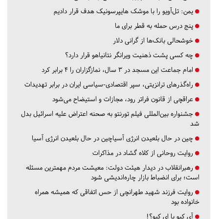
یمن: تل‌آویو را با موشک هایپرسونیک هدف قرار دادیم
پنج درس‌ حمله به قطر برای ما
خوشحالی بانک‌ها از گرانی دلار
چه کسی پشت ذهنیت ویرانگر نتانیاهو قرار دارد؟
امام جماعت این مسجد در ۳ سال، نمازگزاران را ۴ برابر کرد
راه‌گذرهای ترانزیتی، سپر اقتصادی-سیاسی ایران در برابر تهدیدات
عراقچی از قانون فراتر رود، مجازات و استیضاح می‌شود
جشنواره بین‌المللی فیلم تورنتو به صحنه اعتراض علیه اسرائیل بدل
شد
چین در حال بلعیدن انرژی آسیاچین در حال بلعیدن انرژی آسیا
روایت روحانی از کلاه گشاد در مذاکرات
رهبرانقلاب در دیدار هیئت دولت: معیشت مردم مهمترین مسئله
است؛ برای انضباط بازار چاره‌اندیشی شود
روایت فرزند شهید طهرانچی از حس اتفاقی که همیشه همراه
خانواده بود
آي كيو يا اِي كيو؟!