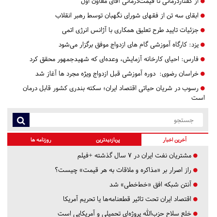
از گفتاردرمانی تا قیمت‌درمانی آقای معاون اول
ابقای سه تن از فقهای شورای نگهبان توسط رهبر انقلاب
جزئیات تایید طرح تعلیق همکاری با آژانس انرژی اتمی
یزد:
کارگاه آموزشی گام های ازدواج موفق برگزار می‌شود
فارس:
احیای کارخانه آزمایش، وعده‌ای که شهیدجمهور محقق کرد
خراسان رضوی:
دوره آموزشی قبل ازدواج ویژه مجرد ها آغاز شد
رسوب در شریان حیاتی اقتصاد ایران؛ سکته بندری کشور قابل درمان
است
آخرین اخبار
پربازدیدترین
روزنامه ها
مشتریان نفت ایران در ۷ سال گذشته +فیلم
راز اصرار بر «مذاکره و ملاقات به هر قیمت» چیست؟
آنتن شبکه افق «خط‌خطی» شد
اقتصاد ایران تحت تاثیر قطعنامه‌ها یا تحریم‌ آمریکا
خلع سلاح حزب‌الله پروژه‌ای تحمیلی و آمریکایی است