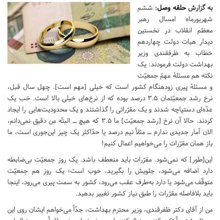
به گزارش
حلقه وصل
:
ششم
شهریورماه امسال رهبر
معظم انقلاب در نخستین
دیدار هیات دولت چهاردهم
خطاب به ظرفقندی وزیر
بهداشت دولت فرمودند: یک
نکته هم مسئلهٔ مهمّ جمعیّت
و مسئلهٔ پیری زودهنگام کشور است که خیلی [مهم است]. چهل سال قبل،
نرخ رشد جمعیّتمان ۳.۵ درصد بوده که از نرخ‌های خیلی بالا است. خب یک
عدّه‌ای دستپاچه شدند و یک مقرّراتی را گذاشتند و یک محدودیت‌هایی را ایجاد
کردند. حالا آن نرخ [رشد جمعیّت] ما ۳.۵ که هیچ ــ البتّه من دقیق نمی‌دانم،
الان آمار جدیدی ندارم ــ مثلاً نیم درصد یا حدّاکثر یک چیز این‌جوری است، ما
باز همان مقرّرات را می‌خواهیم اعمال کنیم!
این[طور] که نمی‌شود. مقرّرات باید منعطف باشد. یک روز جمعیّت بی‌ضابطه
دارد اضافه می‌شود، جلویش را بگیرید، خوب است؛ یک روز هم جمعیّت
متوقّف می‌شود یا دارد به‌طرف عقب می‌رود، کشور به سمت پیری می‌رود، اینجا
باید بلافاصله مقرّرات را طبق نیاز کشور تغییر بدهید.
من از آقای دکتر ظفرقندی، وزیر محترم بهداشت، جدّاً می‌خواهم ایشان روی این