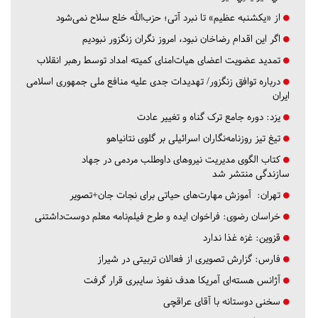
از «یکشنبه عظیم» تا نبرد آتی؛ حزب‌الله خلع سلاح نمی‌شود
اگر این اقدام رضاخان نبود، امروز نگران زنگزور نبودیم
تمدید عضویت اعضای هیات‌امنای کمیته امداد توسط رهبر انقلاب
درباره توافق زنگزور/ تهدیدات جدی علیه منافع ملی جمهوری اسلامی
ایران
یزد:
دوره جامع ترک گناه و تغییر عادت
تیغ تیز روزنامه‌نگاران اسرائیلی بر گلوی نتانیاهو
کتاب الگوی مدیریت نیروهای داوطلب مردمی در جهاد
سازندگی منتشر شد
تهران:
آموزش مهارت‌های حیاتی برای نجات جان+تصویر
خراسان رضوی:
فراخوان ایده و طرح فیلم‌نامه معلم دوست‌داشتنی
قزوین:
غزه غذا ندارد
فارس:
گزارش تصویری از فعالان تربیتی در شیراز
آژانس هسته‌ای آمریکا هدف نفوذ سایبری قرار گرفت
سخنی دوستانه با آقای عراقچی