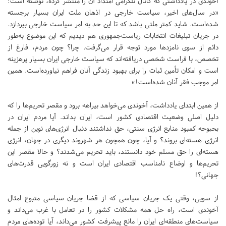
آخوندی در یادداشتی که کانال تلگرامی امتداد آن را منتشر کرده، نوشته است:
«در سال‌های اخیر، سیاست خارجی در اذهان ملت ایران بسیار برجسته
شده‌است. شاید کمتر ملتی باشد که تا این حد به امر سیاست خارجی بپردازد.
در جریان تبلیغات انتخابات ریاست‌جمهوری هم دیدیم که این موضوع به‌طور
دائم از سوی نامزد‌ها مورد توجه قرار می‌گرفت. چرا؟ چون مردم، فارغ از
تخصص، با فراست شخصی دریافته‌اند که سیاست خارجی ایران بسیار پرهزینه
است و امکان تأمین ثبات را برای بهبود زندگی آنان فراهم نیاورده‌است. همین
امر موجب فقر آنان شده‌است!»
از همین ابتدای یادداشت، آخوندی می‌خواهد بیراهه برود و مقصر تحریم‌ها را که
دلیل اصلی وضعیت اقتصادی کشور است، ایران بداند. آیا مردم ایران در
بحبوحه کمبود منابع انرژی سنتی، حق نداشتند دنبال انرژی‌های نوین از جمله
انرژی هسته‌ای بروند؟ و آیا، چون همچون هر شهروند دیگری در جهان، انرژی
هسته‌ای را حق مسلم خود دانستند، باید تحریم می‌شدند؟ و حالا مقصر این
تحریم‌ها و اوضاع نامناسب اقتصادی ایران است و نه زورگویی قدرت‌های
جهانی؟!
از سویی، وقتی یک جریان سیاسی که از قضا جریان سیاسی متبوع امثال
آخوندی است، راه حل همه مشکلات کشور را در تعامل با غرب می‌داند و
سیاست‌های منطقه‌ای ایران را مانع پیشرفت کشور می‌داند، آیا توده‌های مردم