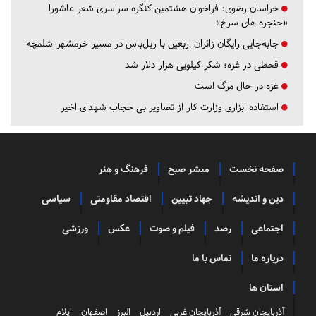
خراسان رضوی:
فراخوان هشتمین کنگره سراسری شعر عاشورا
«حنجره های سرخ»
جابه‌جایی رایگان زائران اربعین با ریل‌باس در مسیر خرمشهر-شلمچه
قحطی در غزه؛ شکر کیلویی هزار دلار شد
غزه در حال مرگ است
استفاده ابزاری وزارت کار از تصاویر بی حجاب شهدای اخیر
صفحه نخست
مبشر صبح
فرهنگ و هنر
دین و اندیشه
جهاد تبیین
اقتصاد مقاومتی
سیاسی
اجتماعی
رصد
فیلم و صوت
عکس
ورزشی
درباره ما
تماس با ما
استان ها
آذربایجان شرقی
آذربایجان غربی
اردبیل
البرز
اصفهان
ایلام