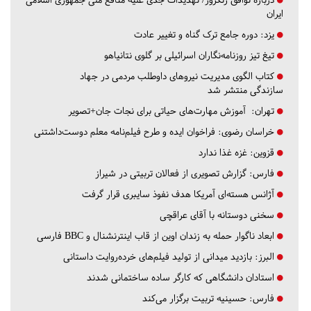
ایران
یزد:
دوره جامع ترک گناه و تغییر عادت
تیغ تیز روزنامه‌نگاران اسرائیلی بر گلوی نتانیاهو
کتاب الگوی مدیریت نیروهای داوطلب مردمی در جهاد
سازندگی منتشر شد
تهران:
آموزش مهارت‌های حیاتی برای نجات جان+تصویر
خراسان رضوی:
فراخوان ایده و طرح فیلم‌نامه معلم دوست‌داشتنی
قزوین:
غزه غذا ندارد
فارس:
گزارش تصویری از فعالان تربیتی در شیراز
آژانس هسته‌ای آمریکا هدف نفوذ سایبری قرار گرفت
سخنی دوستانه با آقای عراقچی
ابعاد ناگوار حمله به زندان اوین از قاب اینترنشنال و BBC فارسی
البرز:
بازدید میدانی از تولید فیلم‌های خرده‌روایت داستانی
استادان دانشگاهی که کارگر ساده ساختمانی شدند
فارس:
حسینیه تربیت برگزار می‌کند