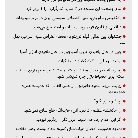
امام جماعت این مسجد در ۳ سال، نمازگزاران را ۴ برابر کرد
راه‌گذرهای ترانزیتی، سپر اقتصادی-سیاسی ایران در برابر تهدیدات
عراقچی از قانون فراتر رود، مجازات و استیضاح می‌شود
جشنواره بین‌المللی فیلم تورنتو به صحنه اعتراض علیه اسرائیل بدل
شد
چین در حال بلعیدن انرژی آسیاچین در حال بلعیدن انرژی آسیا
روایت روحانی از کلاه گشاد در مذاکرات
رهبرانقلاب در دیدار هیئت دولت: معیشت مردم مهمترین مسئله
است؛ برای انضباط بازار چاره‌اندیشی شود
روایت فرزند شهید طهرانچی از حس اتفاقی که همیشه همراه
خانواده بود
آي كيو يا اِي كيو؟!
از «یکشنبه عظیم» تا نبرد آتی؛ حزب‌الله خلع سلاح نمی‌شود
اگر این اقدام رضاخان نبود، امروز نگران زنگزور نبودیم
تمدید عضویت اعضای هیات‌امنای کمیته امداد توسط رهبر انقلاب
درباره توافق زنگزور/ تهدیدات جدی علیه منافع ملی جمهوری اسلامی