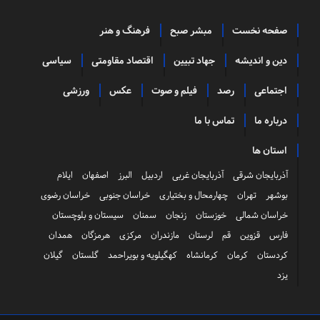
صفحه نخست
مبشر صبح
فرهنگ و هنر
دین و اندیشه
جهاد تبیین
اقتصاد مقاومتی
سیاسی
اجتماعی
رصد
فیلم و صوت
عکس
ورزشی
درباره ما
تماس با ما
استان ها
آذربایجان شرقی
آذربایجان غربی
اردبیل
البرز
اصفهان
ایلام
بوشهر
تهران
چهارمحال و بختیاری
خراسان جنوبی
خراسان رضوی
خراسان شمالی
خوزستان
زنجان
سمنان
سیستان و بلوچستان
فارس
قزوین
قم
لرستان
مازندران
مرکزی
هرمزگان
همدان
کردستان
کرمان
کرمانشاه
کهگیلویه و بویراحمد
گلستان
گیلان
یزد