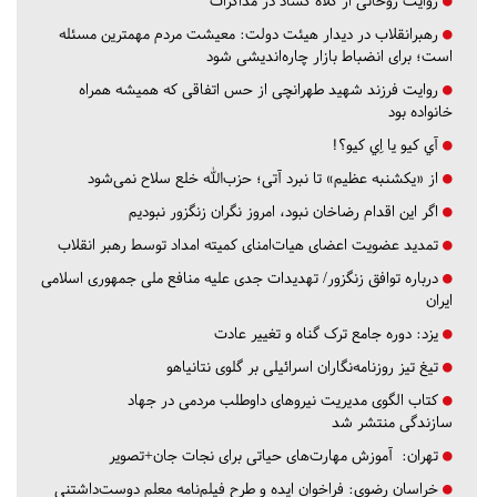
روایت روحانی از کلاه گشاد در مذاکرات
رهبرانقلاب در دیدار هیئت دولت: معیشت مردم مهمترین مسئله
است؛ برای انضباط بازار چاره‌اندیشی شود
روایت فرزند شهید طهرانچی از حس اتفاقی که همیشه همراه
خانواده بود
آي كيو يا اِي كيو؟!
از «یکشنبه عظیم» تا نبرد آتی؛ حزب‌الله خلع سلاح نمی‌شود
اگر این اقدام رضاخان نبود، امروز نگران زنگزور نبودیم
تمدید عضویت اعضای هیات‌امنای کمیته امداد توسط رهبر انقلاب
درباره توافق زنگزور/ تهدیدات جدی علیه منافع ملی جمهوری اسلامی
ایران
یزد:
دوره جامع ترک گناه و تغییر عادت
تیغ تیز روزنامه‌نگاران اسرائیلی بر گلوی نتانیاهو
کتاب الگوی مدیریت نیروهای داوطلب مردمی در جهاد
سازندگی منتشر شد
تهران:
آموزش مهارت‌های حیاتی برای نجات جان+تصویر
خراسان رضوی:
فراخوان ایده و طرح فیلم‌نامه معلم دوست‌داشتنی