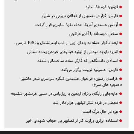
قزوین:
غزه غذا ندارد
فارس:
گزارش تصویری از فعالان تربیتی در شیراز
آژانس هسته‌ای آمریکا هدف نفوذ سایبری قرار گرفت
سخنی دوستانه با آقای عراقچی
ابعاد ناگوار حمله به زندان اوین از قاب اینترنشنال و BBC فارسی
البرز:
بازدید میدانی از تولید فیلم‌های خرده‌روایت داستانی
استادان دانشگاهی که کارگر ساده ساختمانی شدند
فارس:
حسینیه تربیت برگزار می‌کند
خراسان رضوی:
فراخوان هشتمین کنگره سراسری شعر عاشورا
«حنجره های سرخ»
جابه‌جایی رایگان زائران اربعین با ریل‌باس در مسیر خرمشهر-شلمچه
قحطی در غزه؛ شکر کیلویی هزار دلار شد
غزه در حال مرگ است
استفاده ابزاری وزارت کار از تصاویر بی حجاب شهدای اخیر