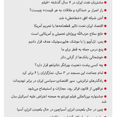
مشتریان نفت ایران در ۷ سال گذشته +فیلم
راز اصرار بر «مذاکره و ملاقات به هر قیمت» چیست؟
آنتن شبکه افق «خط‌خطی» شد
اقتصاد ایران تحت تاثیر قطعنامه‌ها یا تحریم‌ آمریکا
خلع سلاح حزب‌الله پروژه‌ای تحمیلی و آمریکایی است
یمن: تل‌آویو را با موشک هایپرسونیک هدف قرار دادیم
پنج درس‌ حمله به قطر برای ما
خوشحالی بانک‌ها از گرانی دلار
چه کسی پشت ذهنیت ویرانگر نتانیاهو قرار دارد؟
امام جماعت این مسجد در ۳ سال، نمازگزاران را ۴ برابر کرد
راه‌گذرهای ترانزیتی، سپر اقتصادی-سیاسی ایران در برابر تهدیدات
عراقچی از قانون فراتر رود، مجازات و استیضاح می‌شود
جشنواره بین‌المللی فیلم تورنتو به صحنه اعتراض علیه اسرائیل بدل
شد
چین در حال بلعیدن انرژی آسیاچین در حال بلعیدن انرژی آسیا