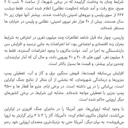
شرایط چنان به وخامت گراییده که در برخی شهرها، از ساعت ۹ شب تا ۶
صبح، منع رفت و آمد شبانه (حکومت نظامی) اعلام شده است. فقط دیشب
۶۶۷ از سوی پلیس و نیروهای امنیتی بازداشت شدند. بیشتر آنها جوان زیر ۲۰
سال هستند. بیش از ۴۰ هزار نفر نیروی امنیتی، نظامی و پلیس در خیابان ها
مستقر شده‌اند.
پاریس، چهار ماه قبل شاهد تظاهرات چند میلیون نفری در اعتراض به شرایط
بحران زده اقتصادی و اجتماعی بود؛ اما اعتراضات به جایی نرسید و افزایش سن
بازنشستگی به اجرا در آمد. دولت ماکرون با وجود اعتراضات گسترده، فقط به
۸ میلیون نفر، کوپن های ۵، ۲۰ و ۳۰ یورویی داده، و حال آن که آمار نیازمندان،
چندین برابر بیشتر، و قیمت ها بسیار بالاتر است.
افزایش بی‌سابقه قیمت‌ها، قبوض سنگین برق و گاز و آب، تعطیلی پمپ
بنزین‌ها و درماندگی شهروندان، که بخشی از آن متاثر از نتایج جنگ اوکراین
است، بی‌ثباتی را در پی داشته است. در برخی ایام، مترو هاُ قطار ها و ۴۵۰۰
پمپ بنزین با تعطیلی مواجه شده‌اند. مشابه این شرایط، در برخی کشورهای
دیگر اروپایی حاکم شده است.
با وجود اینکه اروپایی‌ها، جور آمریکا را در ماجرای جنگ افروزی در اوکراین
می‌کشند، امانوئل ماکرون اعلام کرده: «آمریکا، گاز را ۳ تا ۴ برابر گران‌‌تر به اروپا
می‌‌‌فروشد». به بیان دیگر، آمریکا حتی به نزدیک‌ترین متحدان اروپایی خود رحم