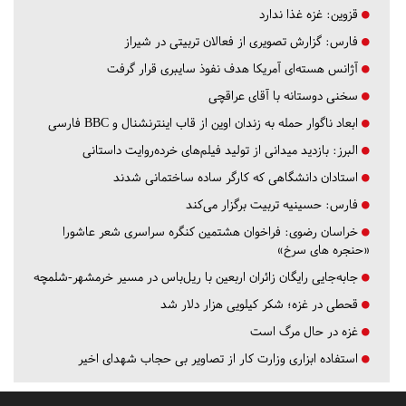
قزوین:
غزه غذا ندارد
فارس:
گزارش تصویری از فعالان تربیتی در شیراز
آژانس هسته‌ای آمریکا هدف نفوذ سایبری قرار گرفت
سخنی دوستانه با آقای عراقچی
ابعاد ناگوار حمله به زندان اوین از قاب اینترنشنال و BBC فارسی
البرز:
بازدید میدانی از تولید فیلم‌های خرده‌روایت داستانی
استادان دانشگاهی که کارگر ساده ساختمانی شدند
فارس:
حسینیه تربیت برگزار می‌کند
خراسان رضوی:
فراخوان هشتمین کنگره سراسری شعر عاشورا
«حنجره های سرخ»
جابه‌جایی رایگان زائران اربعین با ریل‌باس در مسیر خرمشهر-شلمچه
قحطی در غزه؛ شکر کیلویی هزار دلار شد
غزه در حال مرگ است
استفاده ابزاری وزارت کار از تصاویر بی حجاب شهدای اخیر