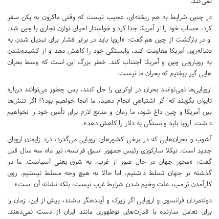
نمی‌کند.
در چنین شرایط به هم ریخته‌ای، عجیب نیست که وقتی ماکرون به پکن سفر
کرد، حساب خود را از آمریکا جدا کرد و خواستار احیای توازن تجاری با چین شد.
او در بازگشت از چین هم گفت: «اروپا باید در برابر فشار برای تبدیل شدن به
دنباله‌روی آمریکا مقاومت کند، وابستگی خود را کاهش دهد و از کشیده‌شدن
به رویارویی چین و آمریکا اجتناب کند. خطر بزرگ این است که وسط بحران‌
هایی گیر بیفتیم که بحران‌ ما نیست.
اروپایی‌‌ها نمی‌‌توانند بحران در اوکراین را حل کنند، پس چطور می‌توانند درباره
تایوان بگویند که اگر اشتباهی انجام دهید، ما آنجا خواهیم بود؟! اگر تنش‌‌ها
بین آمریکا و چین داغ شود، ما زمان و منابع لازم برای تأمین خود را نخواهیم
داشت. اروپا باید وابستگی به دلار را کاهش دهد».
آشوب و بحران‌هایی که در برخی کشورهای اروپایی می‌گذرد، درد زایمان اروپای
جدید است. نیکلا سارکوزی رئیس‌‌ جمهور اسبق فرانسه، تیر ماه سه سال قبل
گفت: «محور جهان در حال عبور از غرب، به شرق یعنی آسیاست. ما در
گذشته بر جهان تسلط داشتیم، اما حالا به هیچ وجه مسلط نیستیم. روی
کارآمدن ‌ترامپ، علت وخیم شدن شرایط غرب نیست، بلکه نشانه آن است».
دولتمردان فرانسوی و اروپایی اگر زیرک و آینده‌نگر باشند، بیش از این، زمان را
برای تعامل سازنده با قدرت‌های نوظهوری مانند ایران از دست نمی‌دهند.