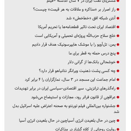
مشتریان نفت ایران در ۷ سال گذشته +فیلم
راز اصرار بر «مذاکره و ملاقات به هر قیمت» چیست؟
آنتن شبکه افق «خط‌خطی» شد
اقتصاد ایران تحت تاثیر قطعنامه‌ها یا تحریم‌ آمریکا
خلع سلاح حزب‌الله پروژه‌ای تحمیلی و آمریکایی است
یمن: تل‌آویو را با موشک هایپرسونیک هدف قرار دادیم
پنج درس‌ حمله به قطر برای ما
خوشحالی بانک‌ها از گرانی دلار
چه کسی پشت ذهنیت ویرانگر نتانیاهو قرار دارد؟
امام جماعت این مسجد در ۳ سال، نمازگزاران را ۴ برابر کرد
راه‌گذرهای ترانزیتی، سپر اقتصادی-سیاسی ایران در برابر تهدیدات
عراقچی از قانون فراتر رود، مجازات و استیضاح می‌شود
جشنواره بین‌المللی فیلم تورنتو به صحنه اعتراض علیه اسرائیل بدل
شد
چین در حال بلعیدن انرژی آسیاچین در حال بلعیدن انرژی آسیا
روایت روحانی از کلاه گشاد در مذاکرات