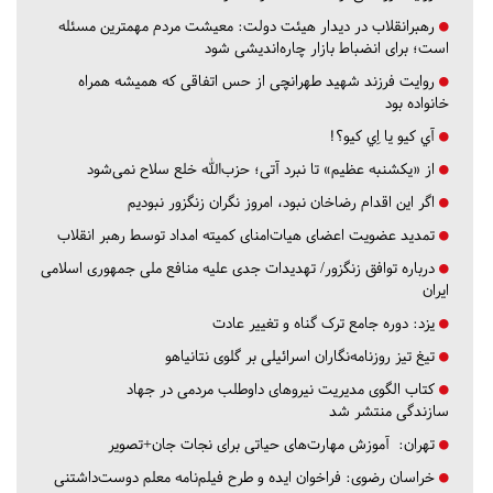
رهبرانقلاب در دیدار هیئت دولت: معیشت مردم مهمترین مسئله
است؛ برای انضباط بازار چاره‌اندیشی شود
روایت فرزند شهید طهرانچی از حس اتفاقی که همیشه همراه
خانواده بود
آي كيو يا اِي كيو؟!
از «یکشنبه عظیم» تا نبرد آتی؛ حزب‌الله خلع سلاح نمی‌شود
اگر این اقدام رضاخان نبود، امروز نگران زنگزور نبودیم
تمدید عضویت اعضای هیات‌امنای کمیته امداد توسط رهبر انقلاب
درباره توافق زنگزور/ تهدیدات جدی علیه منافع ملی جمهوری اسلامی
ایران
یزد:
دوره جامع ترک گناه و تغییر عادت
تیغ تیز روزنامه‌نگاران اسرائیلی بر گلوی نتانیاهو
کتاب الگوی مدیریت نیروهای داوطلب مردمی در جهاد
سازندگی منتشر شد
تهران:
آموزش مهارت‌های حیاتی برای نجات جان+تصویر
خراسان رضوی:
فراخوان ایده و طرح فیلم‌نامه معلم دوست‌داشتنی