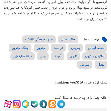
فرانسوی‌ها اگر درایت داشتند، برای احیای اقتصاد خودشان هم که شده،
قراردادهای پر سود توتال و پژو و رنو با ایران را تحت فشار آمریکا به هم نمی‌زدند
و خود را از فرصت شراکت متقابل محروم نمی‌کردند تا امروز شاهد شورش و
آشوب در پاریس باشند.
برچسب ها:
حلقه وصل
جبهه فرهنگی انقلاب
محمد ایمانی
پاریس
فرانسه
اوکراین
جنگ اوکراین
امانوئل ماکرون
تایوان
آمریکا
چین
نیکلا سارکوزی
توتال
شورش
لینک کوتاه خبر:
hvasl.ir/news/596561
حلقه وصل را در پیام‌رسان‌ها دنبال کنید