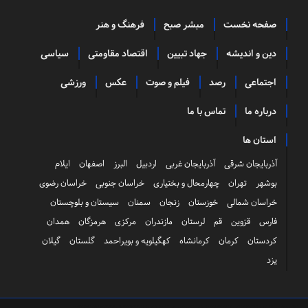
صفحه نخست
مبشر صبح
فرهنگ و هنر
دین و اندیشه
جهاد تبیین
اقتصاد مقاومتی
سیاسی
اجتماعی
رصد
فیلم و صوت
عکس
ورزشی
درباره ما
تماس با ما
استان ها
آذربایجان شرقی
آذربایجان غربی
اردبیل
البرز
اصفهان
ایلام
بوشهر
تهران
چهارمحال و بختیاری
خراسان جنوبی
خراسان رضوی
خراسان شمالی
خوزستان
زنجان
سمنان
سیستان و بلوچستان
فارس
قزوین
قم
لرستان
مازندران
مرکزی
هرمزگان
همدان
کردستان
کرمان
کرمانشاه
کهگیلویه و بویراحمد
گلستان
گیلان
یزد