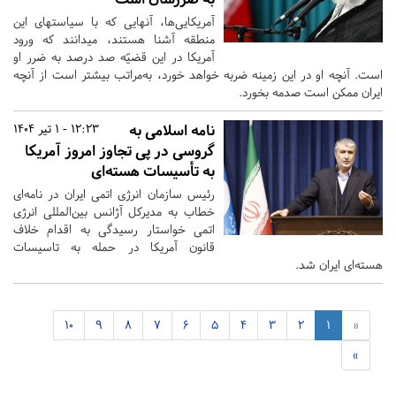
آمریکایی‌ها، آنهایی که با سیاستهای این
منطقه آشنا هستند، میدانند که ورود
آمریکا در این قضیّه صد درصد به ضرر او
است. آنچه او در این زمینه ضربه خواهد خورد، به‌مراتب بیشتر است از آنچه
ایران ممکن است صدمه بخورد.
نامه اسلامی به
12:23 - 1 تیر 1404
گروسی در پی تجاوز امروز آمریکا
به تأسیسات هسته‌ای
رئیس سازمان انرژی اتمی ایران در نامه‌ای
خطاب به مدیرکل آژانس بین‌المللی انرژی
اتمی خواستار رسیدگی به اقدام خلاف
قانون آمریکا در حمله به تاسیسات
هسته‌ای ایران شد.
10
9
8
7
6
5
4
3
2
1
«
»