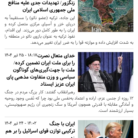
زنگزور/ تهدیدات جدی علیه منافع
ملی جمهوری اسلامی ایران
این جاده، ترکیه (عضو ناتو) را مستقیماً به
دریای خزر و آسیای مرکزی متصل کرده و
ایران را به طور کامل دور می‌زند. این اقدام،
نفوذ ترکیه به عنوان بازوی ناتو در منطقه را
به شدت افزایش داده و موازنه قوا را به ضرر ایران تغییر می‌دهد.
خدای متعال نصرت
18:17 - 25 تیر 1404
را برای ملت ایران تضمین کرده/
ملت با جهت‌گیری‌های گوناگون
سیاسی و وزن متفاوت مذهبی پای
ایران عزیز ایستاد
رهبرانقلاب گفتند: کار بزرگ مردم در جنگ
۱۲ روزه از جنس عزم، اراده و اعتماد به‌نفس ملی بود چرا که نَفس وجود روحیه
و آمادگی مقابله با قدرتی همچون آمریکا و سگ زنجیری آن رژیم صهیونیستی،
بسیار ارزشمند است.
ایران با جنگ
14:02 - 24 تیر 1404
ترکیبی توازن قوای اسرائیل را بر هم
زد