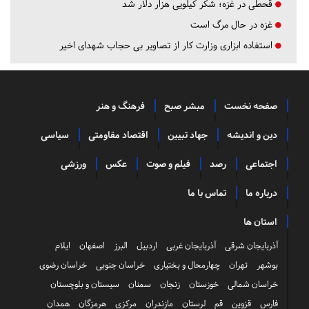
قحطی در غزه؛ شکر کیلویی هزار دلار شد
غزه در حال مرگ است
استفاده ابزاری وزارت کار از تصاویر بی حجاب شهدای اخیر
صفحه نخست
مبشر صبح
فرهنگ و هنر
دین و اندیشه
جهاد تبیین
اقتصاد مقاومتی
سیاسی
اجتماعی
رصد
فیلم و صوت
عکس
ورزشی
درباره ما
تماس با ما
استان ها
آذربایجان شرقی
آذربایجان غربی
اردبیل
البرز
اصفهان
ایلام
بوشهر
تهران
چهارمحال و بختیاری
خراسان جنوبی
خراسان رضوی
خراسان شمالی
خوزستان
زنجان
سمنان
سیستان و بلوچستان
فارس
قزوین
قم
لرستان
مازندران
مرکزی
هرمزگان
همدان