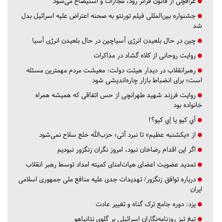
عراقچی از قانون فراتر رود، مجازات و استیضاح می‌شود
جشنواره بین‌المللی فیلم تورنتو به صحنه اعتراض علیه اسرائیل بدل
شد
چین در حال بلعیدن انرژی آسیاچین در حال بلعیدن انرژی آسیا
روایت روحانی از کلاه گشاد در مذاکرات
رهبرانقلاب در دیدار هیئت دولت: معیشت مردم مهمترین مسئله
است؛ برای انضباط بازار چاره‌اندیشی شود
روایت فرزند شهید طهرانچی از حس اتفاقی که همیشه همراه
خانواده بود
آي كيو يا اِي كيو؟!
از «یکشنبه عظیم» تا نبرد آتی؛ حزب‌الله خلع سلاح نمی‌شود
اگر این اقدام رضاخان نبود، امروز نگران زنگزور نبودیم
تمدید عضویت اعضای هیات‌امنای کمیته امداد توسط رهبر انقلاب
درباره توافق زنگزور/ تهدیدات جدی علیه منافع ملی جمهوری اسلامی
ایران
یزد:
دوره جامع ترک گناه و تغییر عادت
تیغ تیز روزنامه‌نگاران اسرائیلی بر گلوی نتانیاهو