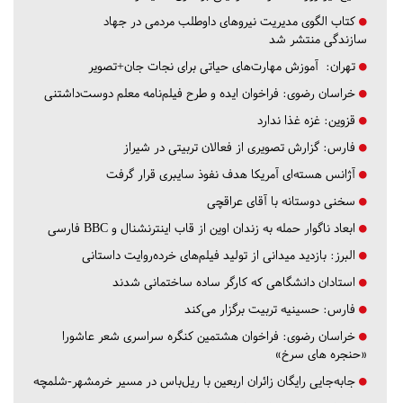
کتاب الگوی مدیریت نیروهای داوطلب مردمی در جهاد
سازندگی منتشر شد
تهران:
آموزش مهارت‌های حیاتی برای نجات جان+تصویر
خراسان رضوی:
فراخوان ایده و طرح فیلم‌نامه معلم دوست‌داشتنی
قزوین:
غزه غذا ندارد
فارس:
گزارش تصویری از فعالان تربیتی در شیراز
آژانس هسته‌ای آمریکا هدف نفوذ سایبری قرار گرفت
سخنی دوستانه با آقای عراقچی
ابعاد ناگوار حمله به زندان اوین از قاب اینترنشنال و BBC فارسی
البرز:
بازدید میدانی از تولید فیلم‌های خرده‌روایت داستانی
استادان دانشگاهی که کارگر ساده ساختمانی شدند
فارس:
حسینیه تربیت برگزار می‌کند
خراسان رضوی:
فراخوان هشتمین کنگره سراسری شعر عاشورا
«حنجره های سرخ»
جابه‌جایی رایگان زائران اربعین با ریل‌باس در مسیر خرمشهر-شلمچه