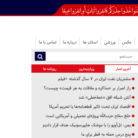
عکس
ورزشی
استان ها
درباره ما
تماس با ما
آخرین اخبار
پربازدیدترین
روزنامه ها
مشتریان نفت ایران در ۷ سال گذشته +فیلم
راز اصرار بر «مذاکره و ملاقات به هر قیمت» چیست؟
آنتن شبکه افق «خط‌خطی» شد
اقتصاد ایران تحت تاثیر قطعنامه‌ها یا تحریم‌ آمریکا
خلع سلاح حزب‌الله پروژه‌ای تحمیلی و آمریکایی است
یمن: تل‌آویو را با موشک هایپرسونیک هدف قرار دادیم
پنج درس‌ حمله به قطر برای ما