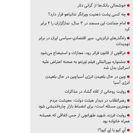
خوشحالی بانک‌ها از گرانی دلار
چه کسی پشت ذهنیت ویرانگر نتانیاهو قرار دارد؟
امام جماعت این مسجد در ۳ سال، نمازگزاران را ۴ برابر
کرد
راه‌گذرهای ترانزیتی، سپر اقتصادی-سیاسی ایران در برابر
تهدیدات
عراقچی از قانون فراتر رود، مجازات و استیضاح می‌شود
جشنواره بین‌المللی فیلم تورنتو به صحنه اعتراض علیه
اسرائیل بدل شد
چین در حال بلعیدن انرژی آسیاچین در حال بلعیدن
انرژی آسیا
روایت روحانی از کلاه گشاد در مذاکرات
رهبرانقلاب در دیدار هیئت دولت: معیشت مردم
مهمترین مسئله است؛ برای انضباط بازار چاره‌اندیشی شود
روایت فرزند شهید طهرانچی از حس اتفاقی که همیشه
همراه خانواده بود
آي كيو يا اِي كيو؟!