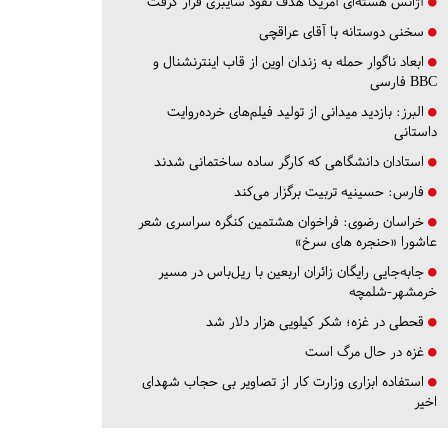
آژانس هسته‌ای آمریکا هدف نفوذ سایبری قرار گرفت
سخنی دوستانه با آقای عراقچی
ابعاد ناگوار حمله به زندان اوین از قاب اینترنشنال و
BBC فارسی
البرز:
بازدید میدانی از تولید فیلم‌های خرده‌روایت
داستانی
استادان دانشگاهی که کارگر ساده ساختمانی شدند
فارس:
حسینیه تربیت برگزار می‌کند
خراسان رضوی:
فراخوان هشتمین کنگره سراسری شعر
عاشورا «حنجره های سرخ»
جابه‌جایی رایگان زائران اربعین با ریل‌باس در مسیر
خرمشهر-شلمچه
قحطی در غزه؛ شکر کیلویی هزار دلار شد
غزه در حال مرگ است
استفاده ابزاری وزارت کار از تصاویر بی حجاب شهدای
اخیر