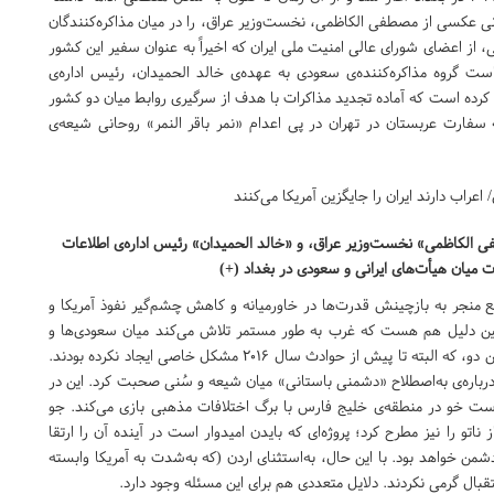
یرانی عکسی از مصطفی الکاظمی، نخست‌وزیر عراق، را در میان مذاکره‌کنندگان
، از اعضای شورای عالی امنیت ملی ایران که اخیراً به عنوان سفیر این کشور
گروه مذاکره‌کننده‌ی سعودی به عهده‌ی خالد الحمیدان، رئیس اداره‌ی
م کرده است که آماده تجدید مذاکرات با هدف از سرگیری روابط میان دو کشور
۲۰۱ پس از حمله‌ی مردم به سفارت عربستان در تهران در پی اعدام «نمر باقر النمر» روحانی شیعه‌ی
ی الکاظمی» نخست‌وزیر عراق، و «خالد الحمیدان» رئیس اداره‌ی اطلاعات
 میان هیأت‌های ایرانی و سعودی در بغداد (+)
ع منجر به بازچینش قدرت‌ها در خاورمیانه و کاهش چشم‌گیر نفوذ آمریکا و
 همین دلیل هم هست که غرب به طور مستمر تلاش می‌کند میان سعودی‌ها و
ایرانی‌ها تفرقه بیندازد؛ به‌ویژه با تأکید بر اختلافات مذهبی میان این دو، که البته تا پیش از حوادث سال ۲۰۱۶ مشکل خاصی ایجاد نکرده بودند.
باره‌ی به‌اصطلاح «دشمنی باستانی» میان شیعه و سُنی صحبت کرد. این در
ست خو در منطقه‌ی خلیج فارس با برگ اختلافات مذهبی بازی می‌کند. جو
و را نیز مطرح کرد؛ پروژه‌ای که بایدن امیدوار است در آینده آن را ارتقا
شمن خواهد بود. با این حال، به‌استثنای اردن (که به‌شدت به آمریکا وابسته
ال گرمی نکردند. دلایل متعددی هم برای این مسئله وجود دارد.