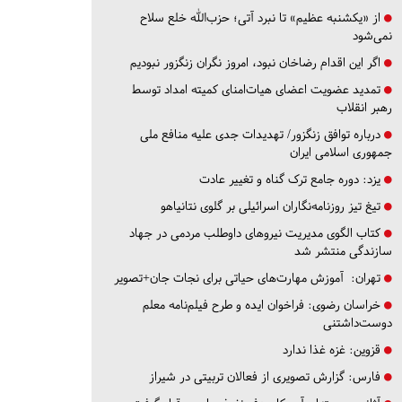
از «یکشنبه عظیم» تا نبرد آتی؛ حزب‌الله خلع سلاح
نمی‌شود
اگر این اقدام رضاخان نبود، امروز نگران زنگزور نبودیم
تمدید عضویت اعضای هیات‌امنای کمیته امداد توسط
رهبر انقلاب
درباره توافق زنگزور/ تهدیدات جدی علیه منافع ملی
جمهوری اسلامی ایران
یزد:
دوره جامع ترک گناه و تغییر عادت
تیغ تیز روزنامه‌نگاران اسرائیلی بر گلوی نتانیاهو
کتاب الگوی مدیریت نیروهای داوطلب مردمی در جهاد
سازندگی منتشر شد
تهران:
آموزش مهارت‌های حیاتی برای نجات جان+تصویر
خراسان رضوی:
فراخوان ایده و طرح فیلم‌نامه معلم
دوست‌داشتنی
قزوین:
غزه غذا ندارد
فارس:
گزارش تصویری از فعالان تربیتی در شیراز