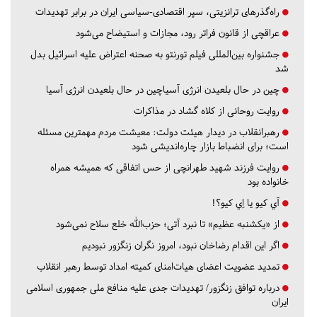
راه‌گذرهای ترانزیتی، سپر اقتصادی-سیاسی ایران در برابر تهدیدات
عراقچی از قانون فراتر رود، مجازات و استیضاح می‌شود
جشنواره بین‌المللی فیلم تورنتو به صحنه اعتراض علیه اسرائیل بدل
شد
چین در حال بلعیدن انرژی آسیاچین در حال بلعیدن انرژی آسیا
روایت روحانی از کلاه گشاد در مذاکرات
رهبرانقلاب در دیدار هیئت دولت: معیشت مردم مهمترین مسئله
است؛ برای انضباط بازار چاره‌اندیشی شود
روایت فرزند شهید طهرانچی از حس اتفاقی که همیشه همراه
خانواده بود
آي كيو يا اِي كيو؟!
از «یکشنبه عظیم» تا نبرد آتی؛ حزب‌الله خلع سلاح نمی‌شود
اگر این اقدام رضاخان نبود، امروز نگران زنگزور نبودیم
تمدید عضویت اعضای هیات‌امنای کمیته امداد توسط رهبر انقلاب
درباره توافق زنگزور/ تهدیدات جدی علیه منافع ملی جمهوری اسلامی
ایران