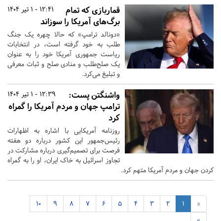
قماربازی که تمام
12:41 - 1 تیر 1404
برگ‌های آمریکا را سوزاند
«دونالد ترامپ» که حالا چهره یک جنگ
طلب به خود گرفته است، در انتخابات
ریاست جمهوری آمریکا خود را به عنوان
یک صلح‌طلب و منادی صلح و ثبات معرفی
و تبلیغ می‌کرد.
واشنگتن پست:
12:39 - 1 تیر 1404
ترامپ جهان و مردم آمریکا را گمراه
کرد
روزنامه آمریکایی با اشاره به اظهارات
رئیس‌جمهور این کشور درباره دو هفته
فرصت برای تصمیم‌گیری درباره مشارکت در
تجاوز اسرائیل به خاک ایران، او را به گمراه‌
کردن جهان و مردم آمریکا متهم کرد.
10
9
8
7
6
5
4
3
2
1
«
»