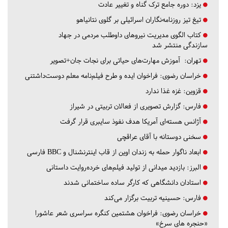
یزد:
دوره جامع ترک گناه و تغییر عادت
تیغ تیز روزنامه‌نگاران اسرائیلی بر گلوی نتانیاهو
کتاب الگوی مدیریت نیروهای داوطلب مردمی در جهاد
سازندگی منتشر شد
تهران:
آموزش مهارت‌های حیاتی برای نجات جان+تصویر
خراسان رضوی:
فراخوان ایده و طرح فیلم‌نامه معلم دوست‌داشتنی
قزوین:
غزه غذا ندارد
فارس:
گزارش تصویری از فعالان تربیتی در شیراز
آژانس هسته‌ای آمریکا هدف نفوذ سایبری قرار گرفت
سخنی دوستانه با آقای عراقچی
ابعاد ناگوار حمله به زندان اوین از قاب اینترنشنال و BBC فارسی
البرز:
بازدید میدانی از تولید فیلم‌های خرده‌روایت داستانی
استادان دانشگاهی که کارگر ساده ساختمانی شدند
فارس:
حسینیه تربیت برگزار می‌کند
خراسان رضوی:
فراخوان هشتمین کنگره سراسری شعر عاشورا
«حنجره های سرخ»