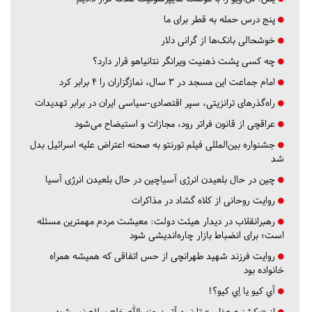
پنج درس‌ حمله به قطر برای ما
خوشحالی بانک‌ها از گرانی دلار
چه کسی پشت ذهنیت ویرانگر نتانیاهو قرار دارد؟
امام جماعت این مسجد در ۳ سال، نمازگزاران را ۴ برابر کرد
راه‌گذرهای ترانزیتی، سپر اقتصادی-سیاسی ایران در برابر تهدیدات
عراقچی از قانون فراتر رود، مجازات و استیضاح می‌شود
جشنواره بین‌المللی فیلم تورنتو به صحنه اعتراض علیه اسرائیل بدل
شد
چین در حال بلعیدن انرژی آسیاچین در حال بلعیدن انرژی آسیا
روایت روحانی از کلاه گشاد در مذاکرات
رهبرانقلاب در دیدار هیئت دولت: معیشت مردم مهمترین مسئله
است؛ برای انضباط بازار چاره‌اندیشی شود
روایت فرزند شهید طهرانچی از حس اتفاقی که همیشه همراه
خانواده بود
آي كيو يا اِي كيو؟!
از «یکشنبه عظیم» تا نبرد آتی؛ حزب‌الله خلع سلاح نمی‌شود