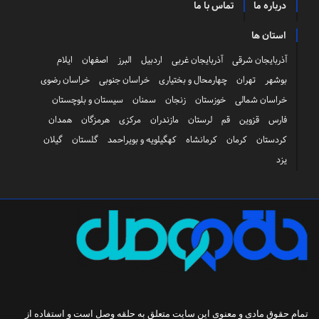
درباره ما
تماس با ما
استان ها
آذربایجان شرقی
آذربایجان غربی
اردبیل
البرز
اصفهان
ایلام
بوشهر
تهران
چهارمحال و بختیاری
خراسان جنوبی
خراسان رضوی
خراسان شمالی
خوزستان
زنجان
سمنان
سیستان و بلوچستان
فارس
قزوین
قم
لرستان
مازندران
مرکزی
هرمزگان
همدان
کردستان
کرمان
کرمانشاه
کهگیلویه و بویراحمد
گلستان
گیلان
یزد
تمام حقوق مادی و معنوی این سایت متعلق به
حلقه وصل
است و استفاده از