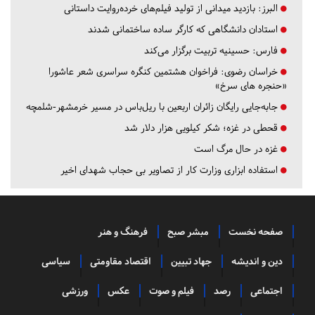
البرز:
بازدید میدانی از تولید فیلم‌های خرده‌روایت داستانی
استادان دانشگاهی که کارگر ساده ساختمانی شدند
فارس:
حسینیه تربیت برگزار می‌کند
خراسان رضوی:
فراخوان هشتمین کنگره سراسری شعر عاشورا
«حنجره های سرخ»
جابه‌جایی رایگان زائران اربعین با ریل‌باس در مسیر خرمشهر-شلمچه
قحطی در غزه؛ شکر کیلویی هزار دلار شد
غزه در حال مرگ است
استفاده ابزاری وزارت کار از تصاویر بی حجاب شهدای اخیر
صفحه نخست
مبشر صبح
فرهنگ و هنر
دین و اندیشه
جهاد تبیین
اقتصاد مقاومتی
سیاسی
اجتماعی
رصد
فیلم و صوت
عکس
ورزشی