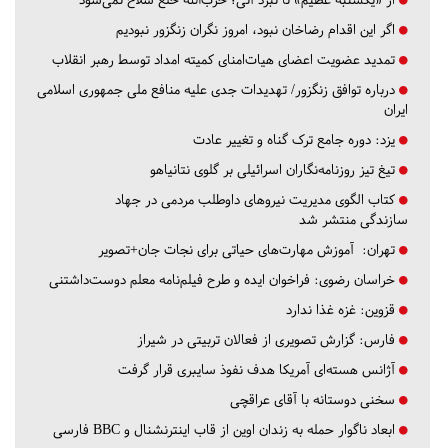
اگر این اقدام رضاخان نبود، امروز نگران زنگزور نبودیم
تمدید عضویت اعضای هیات‌امنای کمیته امداد توسط رهبر انقلاب
درباره توافق زنگزور/ تهدیدات جدی علیه منافع ملی جمهوری اسلامی
ایران
یزد:
دوره جامع ترک گناه و تغییر عادت
تیغ تیز روزنامه‌نگاران اسرائیلی بر گلوی نتانیاهو
کتاب الگوی مدیریت نیروهای داوطلب مردمی در جهاد
سازندگی منتشر شد
تهران:
آموزش مهارت‌های حیاتی برای نجات جان+تصویر
خراسان رضوی:
فراخوان ایده و طرح فیلم‌نامه معلم دوست‌داشتنی
قزوین:
غزه غذا ندارد
فارس:
گزارش تصویری از فعالان تربیتی در شیراز
آژانس هسته‌ای آمریکا هدف نفوذ سایبری قرار گرفت
سخنی دوستانه با آقای عراقچی
ابعاد ناگوار حمله به زندان اوین از قاب اینترنشنال و BBC فارسی