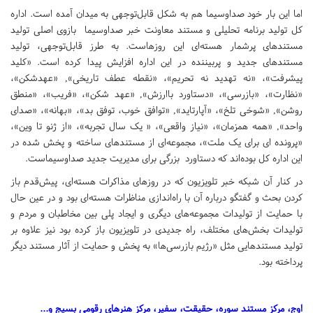
اما این بار خود صداوسیما هم به شکل قابل‌توجهی به میدان آمده است. اداره
کل تولید برنامه تحلیلی و مستند معاونت خبر صداوسیما بازوی اصلی تولید
مستندهای پرشمار هسته‌ای این روزهاست. به طرز قابل‌توجهی، تولید
مستندهای جدید و پربیننده در این اداره افزایش پیدا کرده است. «کلید
پیشرفت»، «نه تهدید نه تحریم»، «نقطه عطف تاریخی», «عهدشکن»،
«نظارت»، «بازرسی»، «دستاورد باارزش», «عهد شکن»، «فریب»، «منطق
روشن», «شوخی تلخ»، «آپارتاید», «توافق خوب، توفق بد»، «بهانه»، «صدای
واحد», «همه همزمان»، «نیاز واقعی»، « یک سال تجربه»، «از ژنو تا وین»،
«پرونده ای برای یک ملت»، مجموعه‌ای از مستندهای ساخته و پخش شده در
این اداره کل بوده‌اند که دستاورد بزرگی برای مدیریت جدید صداوسیماست.
در کنار آن شبکه خبر تلویزیون که در روزهای مذاکرات هسته‌ای، پیش‌قدم باز
کردن بحث و گفتگو درباره آن با راه‌اندازی مناظرات هسته‌ای بود و در عین حال
با حمایت از تولیدات مجموعه‌های دیگری و ایجاد پلی بین مخاطبان و مردم و
تولیدات بخش‌های مختلف، راه جدیدی در تلویزیون باز کرده بود نیز علاوه بر
تولید مستندهایی مثل «رژیم بازرسی‌ها» به پخش و حمایت از آثار مستند دیگر
پرداخته بود.
اوج، مرکز مستند سوره، حقیقت، سفیر، مرکز هنرهای رقومی بسیج و...