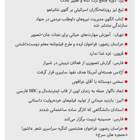
یزد:
دوره جامع ترک گناه و تغییر عادت
تیغ تیز روزنامه‌نگاران اسرائیلی بر گلوی نتانیاهو
کتاب الگوی مدیریت نیروهای داوطلب مردمی در جهاد
سازندگی منتشر شد
تهران:
آموزش مهارت‌های حیاتی برای نجات جان+تصویر
خراسان رضوی:
فراخوان ایده و طرح فیلم‌نامه معلم دوست‌داشتنی
قزوین:
غزه غذا ندارد
فارس:
گزارش تصویری از فعالان تربیتی در شیراز
آژانس هسته‌ای آمریکا هدف نفوذ سایبری قرار گرفت
سخنی دوستانه با آقای عراقچی
ابعاد ناگوار حمله به زندان اوین از قاب اینترنشنال و BBC فارسی
البرز:
بازدید میدانی از تولید فیلم‌های خرده‌روایت داستانی
استادان دانشگاهی که کارگر ساده ساختمانی شدند
فارس:
حسینیه تربیت برگزار می‌کند
خراسان رضوی:
فراخوان هشتمین کنگره سراسری شعر عاشورا
«حنجره های سرخ»