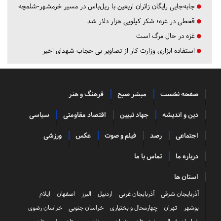
جابه‌جایی رایگان زائران اربعین با ریل‌باس در مسیر خرمشهر-شلمچه
قحطی در غزه؛ شکر کیلویی هزار دلار شد
غزه در حال مرگ است
استفاده ابزاری وزارت کار از تصاویر بی حجاب شهدای اخیر
صفحه نخست
مبشر صبح
فرهنگ و هنر
دین و اندیشه
جهاد تبیین
اقتصاد مقاومتی
سیاسی
اجتماعی
رصد
فیلم و صوت
عکس
ورزشی
درباره ما
تماس با ما
استان ها
آذربایجان شرقی
آذربایجان غربی
اردبیل
البرز
اصفهان
ایلام
بوشهر
تهران
چهارمحال و بختیاری
خراسان جنوبی
خراسان رضوی