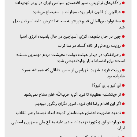
راه‌گذرهای ترانزیتی، سپر اقتصادی-سیاسی ایران در برابر تهدیدات
عراقچی از قانون فراتر رود، مجازات و استیضاح می‌شود
جشنواره بین‌المللی فیلم تورنتو به صحنه اعتراض علیه اسرائیل بدل
شد
چین در حال بلعیدن انرژی آسیاچین در حال بلعیدن انرژی آسیا
روایت روحانی از کلاه گشاد در مذاکرات
رهبرانقلاب در دیدار هیئت دولت: معیشت مردم مهمترین مسئله
است؛ برای انضباط بازار چاره‌اندیشی شود
روایت فرزند شهید طهرانچی از حس اتفاقی که همیشه همراه
خانواده بود
آي كيو يا اِي كيو؟!
از «یکشنبه عظیم» تا نبرد آتی؛ حزب‌الله خلع سلاح نمی‌شود
اگر این اقدام رضاخان نبود، امروز نگران زنگزور نبودیم
تمدید عضویت اعضای هیات‌امنای کمیته امداد توسط رهبر انقلاب
درباره توافق زنگزور/ تهدیدات جدی علیه منافع ملی جمهوری اسلامی
ایران