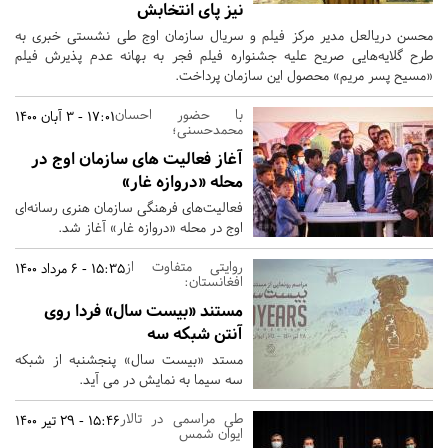
نیز پای انتخابش
محسن دریالعل مدیر مرکز فیلم و سریال سازمان اوج طی نشستی خبری به
طرح گلایه‌هایی صریح علیه جشنواره فیلم فجر به بهانه عدم پذیرش فیلم
«مسیح پسر مریم» محصول این سازمان پرداخت.
با حضور احسان
17:01 - 3 آبان 1400
محمدحسنی؛
آغاز فعالیت های سازمان اوج در
محله «دروازه غار»
فعالیت‌های فرهنگی سازمان هنری رسانه‌ای
اوج در محله «دروازه غار» آغاز شد.
روایتی متفاوت از
15:35 - 6 مرداد 1400
افغانستان:
مستند «بیست سال» فردا روی
آنتن شبکه سه
مستد «بیست سال» پنجشنبه از شبکه
سه سیما به نمایش در می آید.
طی مراسمی در تالار
15:46 - 29 تیر 1400
ایوان شمس