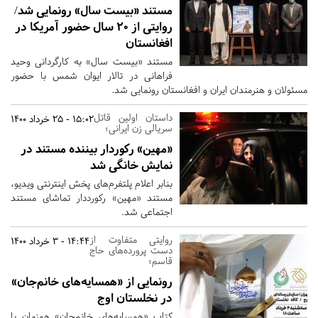
مستند «بیست سال» رونمایی شد/
روایتی از ۲۰ سال حضور آمریکا در
افغانستان
مستند «بیست سال» به کارگردانی وحید
فراهانی در تالار ایوان شمس با حضور
مسئولان و هنرمندان ایران و افغانستان رونمایی شد.
داستان اولین قاتل
15:02 - 25 خرداد 1400
سریالی زن ایرانی؛
«مهین» رکوردار بیننده مستند در
نمایش خانگی شد
بنابر اعلام پلتفرم‌های پخش اینترنتی ویدیو،
مستند «مهین» رکورددار تماشای مستند
اجتماعی شد.
روایتی متفاوت از
14:44 - 3 خرداد 1400
دست پرورده‌های حاج
قاسم؛
رونمایی از «همسایه‌های خانم‌جان»
در نخلستان اوج
کتاب «همسایه‌های خانم‌جان» همزمان با