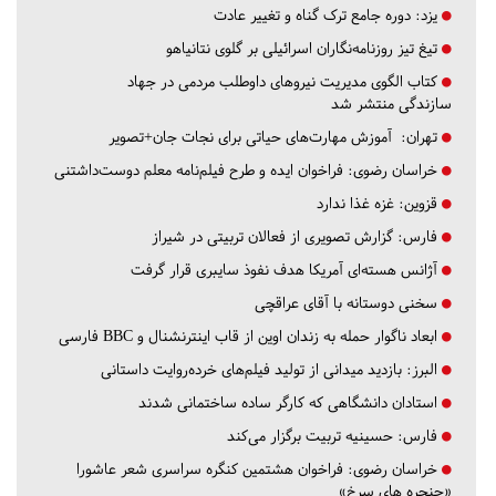
یزد:
دوره جامع ترک گناه و تغییر عادت
تیغ تیز روزنامه‌نگاران اسرائیلی بر گلوی نتانیاهو
کتاب الگوی مدیریت نیروهای داوطلب مردمی در جهاد
سازندگی منتشر شد
تهران:
آموزش مهارت‌های حیاتی برای نجات جان+تصویر
خراسان رضوی:
فراخوان ایده و طرح فیلم‌نامه معلم دوست‌داشتنی
قزوین:
غزه غذا ندارد
فارس:
گزارش تصویری از فعالان تربیتی در شیراز
آژانس هسته‌ای آمریکا هدف نفوذ سایبری قرار گرفت
سخنی دوستانه با آقای عراقچی
ابعاد ناگوار حمله به زندان اوین از قاب اینترنشنال و BBC فارسی
البرز:
بازدید میدانی از تولید فیلم‌های خرده‌روایت داستانی
استادان دانشگاهی که کارگر ساده ساختمانی شدند
فارس:
حسینیه تربیت برگزار می‌کند
خراسان رضوی:
فراخوان هشتمین کنگره سراسری شعر عاشورا
«حنجره های سرخ»