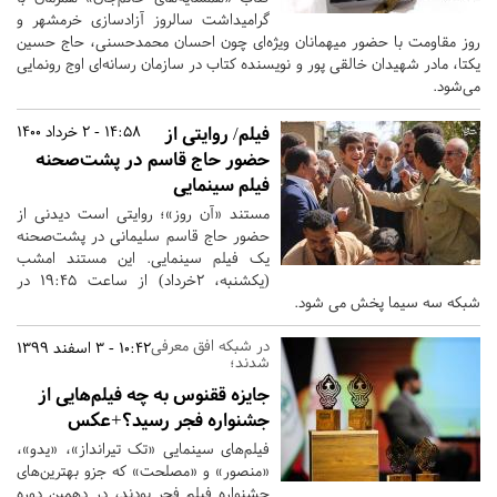
گرامیداشت سالروز آزادسازی خرمشهر و
روز مقاومت با حضور میهمانان ویژه‌ای چون احسان محمدحسنی، حاج حسین
یکتا، مادر شهیدان خالقی پور و نویسنده کتاب در سازمان رسانه‌ای اوج رونمایی
می‌شود.
فیلم/ روایتی از
14:58 - 2 خرداد 1400
حضور حاج قاسم در پشت‌صحنه
فیلم سینمایی
مستند «آن روز»؛ روایتی است دیدنی از
حضور حاج قاسم سلیمانی در پشت‌صحنه
یک فیلم سینمایی. این مستند امشب
(یکشنبه، ۲خرداد) از ساعت ۱۹:۴۵ در
شبکه سه سیما پخش می شود.
در شبکه افق معرفی
10:42 - 3 اسفند 1399
شدند؛
جایزه ققنوس به چه فیلم‌هایی از
جشنواره فجر رسید؟+عکس
فیلم‌های سینمایی «تک تیرانداز»، «یدو»،
«منصور» و «مصلحت» که جزو بهترین‌های
جشنواره فیلم فجر بودند، در دهمین دوره