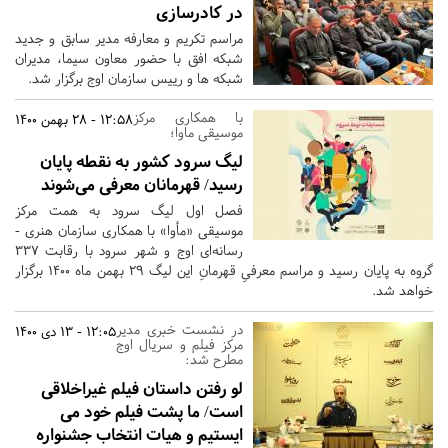
در کادرسازی
مراسم تکریم و معارفه مدیر سابق و جدید
شبکه افق با حضور معاون سیما، مدیران
شبکه ها و رییس سازمان اوج برگزار شد.
با همکاری مرکز
12:58 - 28 بهمن 1400
موسیقی ماوا؛
لیگ سرود کشور به نقطه پایان
رسید/ قهرمانان معرفی می‌شوند
فصل اول لیگ سرود به همت مرکز
موسیقی «مأوا» با همکاری سازمان هنری -
رسانه‌ای اوج و شهر سرود با رقابت ۳۳۷
گروه به پایان رسید و مراسم معرفیِ قهرمانِ این لیگ ۲۹ بهمن ماه ۱۴۰۰ برگزار
خواهد شد.
در نشست خبری مدیر
12:05 - 13 دی 1400
مرکز فیلم و سریال اوج
مطرح شد:
لو رفتن داستان فیلم غیراخلاقی
است/ ما پشت فیلم خود می
ایستیم و هیات انتخاب جشنواره