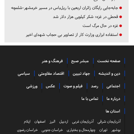
جابه‌جایی رایگان زائران اربعین با ریل‌باس در مسیر خرمشهر-شلمچه
قحطی در غزه؛ شکر کیلویی هزار دلار شد
غزه در حال مرگ است
استفاده ابزاری وزارت کار از تصاویر بی حجاب شهدای اخیر
صفحه نخست
مبشر صبح
فرهنگ و هنر
دین و اندیشه
جهاد تبیین
اقتصاد مقاومتی
سیاسی
اجتماعی
رصد
فیلم و صوت
عکس
ورزشی
درباره ما
تماس با ما
استان ها
آذربایجان شرقی
آذربایجان غربی
اردبیل
البرز
اصفهان
ایلام
بوشهر
تهران
چهارمحال و بختیاری
خراسان جنوبی
خراسان رضوی