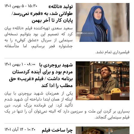
تولید «نائله»
15:30 - 5 بهمن 1401
طولانی شد، به «فجر» نمی‌رسد/
پایان کار تا آخر بهمن
سعید سعدی تهیه‌کننده فیلم «نائله» بیان
کرد که تصمیم این بود بتوانیم نسخه‌ای
سینمایی از سریال «عشق کوفی» را به
جشنواره فجر برسانیم، اما متأسفانه
فیلمبرداری تمام نشد.
شهید بروجردی با
08:00 - 1 بهمن 1401
مردم بود و برای آینده کردستان
برنامه داشت / فیلم «غریب» حق
مطلب را ادا کند
یکی از همرزمان شهید بروجردی با بیان
اینکه از همان ابتدا دلباخته آن شهید شدم
تأکید کرد: این فرمانده بزرگ غرب، دین
بسیاری بر گردن این ملت و سرزمین دارد که البته نمی‌توان آن را تنها در یک
فیلم سینمایی گنجاند.
چرا ساخت فیلم
10:20 - 14 آبان 1401