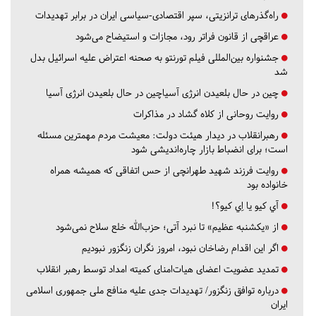
راه‌گذرهای ترانزیتی، سپر اقتصادی-سیاسی ایران در برابر تهدیدات
عراقچی از قانون فراتر رود، مجازات و استیضاح می‌شود
جشنواره بین‌المللی فیلم تورنتو به صحنه اعتراض علیه اسرائیل بدل
شد
چین در حال بلعیدن انرژی آسیاچین در حال بلعیدن انرژی آسیا
روایت روحانی از کلاه گشاد در مذاکرات
رهبرانقلاب در دیدار هیئت دولت: معیشت مردم مهمترین مسئله
است؛ برای انضباط بازار چاره‌اندیشی شود
روایت فرزند شهید طهرانچی از حس اتفاقی که همیشه همراه
خانواده بود
آي كيو يا اِي كيو؟!
از «یکشنبه عظیم» تا نبرد آتی؛ حزب‌الله خلع سلاح نمی‌شود
اگر این اقدام رضاخان نبود، امروز نگران زنگزور نبودیم
تمدید عضویت اعضای هیات‌امنای کمیته امداد توسط رهبر انقلاب
درباره توافق زنگزور/ تهدیدات جدی علیه منافع ملی جمهوری اسلامی
ایران