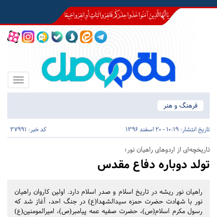
Toggle
igation
فرهنگ و هنر
تاریخ انتشار:
10:19 - 20 اسفند 1396
کد خبر: 37991
تاریخچه‌ای از اردوهای راهیان نور؛
تولد دوباره دفاع مقدس
راهيان نور ريشه در تاريخ اسلام و صدر اسلام دارد. اولين كاروان راهيان
نور با شهادت حضرت حمزه سيدالشهدا(ع) در جنگ احد، آغاز شد كه
رسول مكرم اسلام(ص)، حضرت صفيه عمه پيامبر(ص)، اميرالمومنين(ع)