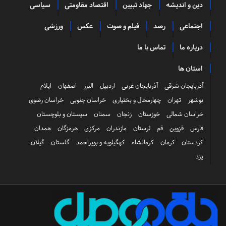
دین و اندیشه
جهاد تبیین
اقتصاد مقاومتی
سیاسی
اجتماعی
رصد
فیلم و صوت
عکس
ورزشی
درباره ما
تماس با ما
استان ها
آذربایجان شرقی
آذربایجان غربی
اردبیل
البرز
اصفهان
ایلام
بوشهر
تهران
چهارمحال و بختیاری
خراسان جنوبی
خراسان رضوی
خراسان شمالی
خوزستان
زنجان
سمنان
سیستان و بلوچستان
فارس
قزوین
قم
لرستان
مازندران
مرکزی
هرمزگان
همدان
کردستان
کرمان
کرمانشاه
کهگیلویه و بویراحمد
گلستان
گیلان
یزد