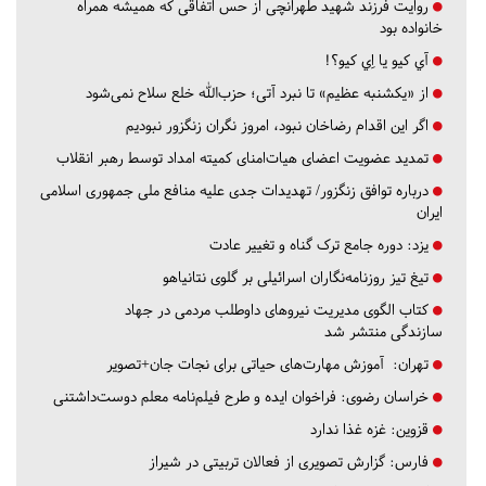
روایت فرزند شهید طهرانچی از حس اتفاقی که همیشه همراه
خانواده بود
آي كيو يا اِي كيو؟!
از «یکشنبه عظیم» تا نبرد آتی؛ حزب‌الله خلع سلاح نمی‌شود
اگر این اقدام رضاخان نبود، امروز نگران زنگزور نبودیم
تمدید عضویت اعضای هیات‌امنای کمیته امداد توسط رهبر انقلاب
درباره توافق زنگزور/ تهدیدات جدی علیه منافع ملی جمهوری اسلامی
ایران
یزد:
دوره جامع ترک گناه و تغییر عادت
تیغ تیز روزنامه‌نگاران اسرائیلی بر گلوی نتانیاهو
کتاب الگوی مدیریت نیروهای داوطلب مردمی در جهاد
سازندگی منتشر شد
تهران:
آموزش مهارت‌های حیاتی برای نجات جان+تصویر
خراسان رضوی:
فراخوان ایده و طرح فیلم‌نامه معلم دوست‌داشتنی
قزوین:
غزه غذا ندارد
فارس:
گزارش تصویری از فعالان تربیتی در شیراز