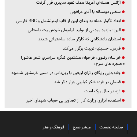
آژانس هسته‌ای آمریکا هدف نفوذ سایبری قرار گرفت
سخنی دوستانه با آقای عراقچی
ابعاد ناگوار حمله به زندان اوین از قاب اینترنشنال و BBC فارسی
البرز:
بازدید میدانی از تولید فیلم‌های خرده‌روایت داستانی
استادان دانشگاهی که کارگر ساده ساختمانی شدند
فارس:
حسینیه تربیت برگزار می‌کند
خراسان رضوی:
فراخوان هشتمین کنگره سراسری شعر عاشورا
«حنجره های سرخ»
جابه‌جایی رایگان زائران اربعین با ریل‌باس در مسیر خرمشهر-شلمچه
قحطی در غزه؛ شکر کیلویی هزار دلار شد
غزه در حال مرگ است
استفاده ابزاری وزارت کار از تصاویر بی حجاب شهدای اخیر
صفحه نخست
مبشر صبح
فرهنگ و هنر