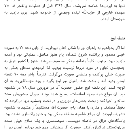
تنها به ایرانی‌ها خلاصه نمی‌شد، سال ۱۳۶۴ قبل از عمليات والفجر ۸، ۷۰۰
مهمان خارجي از حزب‌الله لبنان وجمعي از خانواده شهدا برای بازدید به
خوزستان آمدند.
نقطه اوج
اما اگر بخواهیم به راهیان نور با شکل فعلی بپردازیم، از اوایل دهه 70 به صورت
خیلی محدود و پراکنده شروع شد.آن ایام هنوز مناطق، عملیاتی بود و آماده
بازدید نبود. جنوب، کاملاً منطقه جنگی محسوب می‌شد. هنوز با کشور عراق به
جمع‌بندی نهایی در مورد مرزها نرسیده بودیم. لذا اردوهای مناطق جنگی به
صورت خیلی پراکنده و مقطعی صورت می‌گرفت. تقریباً اواخر دهه 70 نقطه
اوجی پدید آمد و باعث شد راهیان نور اوج بگیرد و بچه حزب‌اللهی‌ها به آن
توجه کنند. این نقطه اوج حضور حضرت آقا در فروردین سال 78 در شلمچه
بود. آن موقع همه جبهه اصلاحات، بسیج شده بود تا جریان جشن‌های 2500
ساله را احیا کند و بحث جشن‌های نوروزی را در تخت جمشید برپا می‌کردند که
دقیقاً مصادف و مقارن با همان ایام، حضرت آقا، مستقیماً از مشهد به شلمچه
تشریف آوردند. آن موقع شلمچه منطقه جنگی بود و هنوز پاکسازی نشده بود.
پاسگاه‌های عراق در فاصله دویست، سیصدمتری با یک سلاح خیلی ساده
می‌توانستند تیراندازی کنند. حضرت آقا سخنرانی مهم خود درباره راهیان نور را