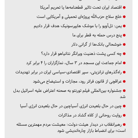
اقتصاد ایران تحت تاثیر قطعنامه‌ها یا تحریم‌ آمریکا
خلع سلاح حزب‌الله پروژه‌ای تحمیلی و آمریکایی است
یمن: تل‌آویو را با موشک هایپرسونیک هدف قرار دادیم
پنج درس‌ حمله به قطر برای ما
خوشحالی بانک‌ها از گرانی دلار
چه کسی پشت ذهنیت ویرانگر نتانیاهو قرار دارد؟
امام جماعت این مسجد در ۳ سال، نمازگزاران را ۴ برابر کرد
راه‌گذرهای ترانزیتی، سپر اقتصادی-سیاسی ایران در برابر تهدیدات
عراقچی از قانون فراتر رود، مجازات و استیضاح می‌شود
جشنواره بین‌المللی فیلم تورنتو به صحنه اعتراض علیه اسرائیل بدل
شد
چین در حال بلعیدن انرژی آسیاچین در حال بلعیدن انرژی آسیا
روایت روحانی از کلاه گشاد در مذاکرات
رهبرانقلاب در دیدار هیئت دولت: معیشت مردم مهمترین مسئله
است؛ برای انضباط بازار چاره‌اندیشی شود