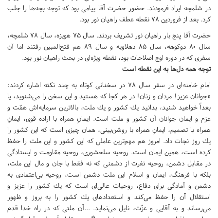
در شلمچه ایراد فرمودند. حضور حضرت آقا پیامی بود که توجه بچه‌ها را جلب
کرد. بعد از فروردین 78 نقطه عطف راهیان نور بود.
حضرت آقا پنج بار راهیان نور تشریف بردند. سال 75 هویزه، سال 78 شلمچه،
سال 80 دوکوهه، سال 85 دهلاویه و سال 89 هم فتح‌المبین رفتند اما آن
سفری که در دوره اوج اصلاحات بود، نقطه ویژه‌ای در بحث راهیان نور بود.
توجه همه دل‌ها به این نقطه است
امام خامنه‌ای در سفر سال 78 در سخنانی کوتاه به چند نکته اشاره کردند:
«جوانان عزيز! مردان و زنان! در هر كجا كه هستيد و اين سخن را مى‌شنويد، يا
بعداً خواهيد شنيد، بدانيد يك كشور و يك ملت، بالاترين سرمايه‌اش همّت و
عزم و ايمان جوانان آن كشور و ملت است. ايمانِ همراه با اراده‌ قوى، ايمانِ
همراه با تصميم، ايمانِ همراه با روشن‌بينى، همان چيزى است كه اين كشور را
يك روز نجات داد. امروز هم مهم‌ترين عاملى كه اين كشور و اين ملت را حفظ
كرده است، همين ايمان است. روحيه‌ سلحشورى، روحيه‌ مقاومت و ايستادگى
در مقابل دشمن، روحيه‌ نفرت از دشمنى كه نه فقط با جان و مال اين ملت،
بلكه با فرهنگ، ايمان و اسلام اين ملت دشمن است، روحيه‌ بى‌اعتمادى به
دشمن و آمادگى براى دفاع، روحيات عالى‌اى است كه يك كشور را عزيز و
استقلال آن را حفظ مى‌كند و استعدادهاى يك كشور را به بروز و ظهور
مى‌رساند و به آقايى و عزّت، نايل مى‌نمايد. ...آن ملتى كه در راه خدا قدم