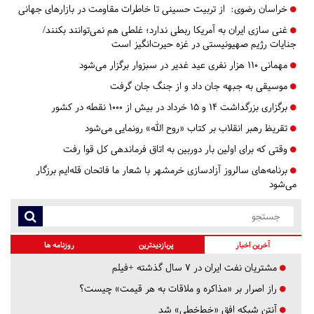
خراسان رضوی:
از تربیت حسینی تا خاطرات مقاومت در بازارهای جهانی
غنی سازی ایران به آمریکا ربطی ندارد؛ غلطی هم‌ نمی‌توانند بکنند/
جنایات رژیم صهیونیستی در غزه حیرت‌انگیز است
مهمانی 110 هزار نفری عید غدیر در سبزوار برگزار می‌شود
موسیقی به جبهه جان داد و از جنگ جان گرفت
برگزاری بزرگداشت ۱۴ و ۱۵ خرداد در بیش از ۱۰۰۰ نقطه در کشور
تقریظ رهبر انقلاب بر کتاب «روح الله» رونمایی می‌شود
وقتی که برای اولین بار دوربین به اتاق فرماندهی کل قوا رفت
برنامه‌های سالروز آزادسازی خرمشهر با شعار ما فاتحان قله‌ایم برزگار
می‌شود
آخرین اخبار
پربازدیدترین
روزنامه ها
مشتریان نفت ایران در ۷ سال گذشته +فیلم
راز اصرار بر «مذاکره و ملاقات به هر قیمت» چیست؟
آنتن شبکه افق «خط‌خطی» شد