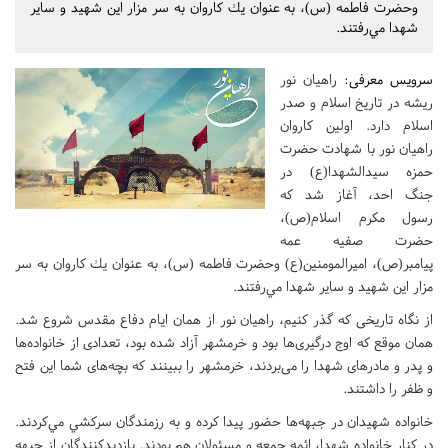
وحضرت فاطمه (س)، به عنوان يك كاروان به سر مزار اين شهيد و ساير
شهدا مي‌رفتند.
سرویس معرفی:
راهيان نور
ريشه در تاريخ اسلام و صدر
اسلام دارد. اولين كاروان
راهيان نور با شهادت حضرت
حمزه سيدالشهدا(ع) در
جنگ احد، آغاز شد كه
رسول مكرم اسلام(ص)،
حضرت صفيه عمه
پيامبر(ص)، اميرالمومنين(ع) وحضرت فاطمه (س)، به عنوان يك كاروان به سر
مزار اين شهيد و ساير شهدا مي‌رفتند.
از نگاه تاریخی که گذر کنیم، راهیان نور از همان ایام دفاع مقدس شروع شد.
همان موقع که اوج درگیری‌ها بود و خرمشهر آزاد شده بود، تعدادی از خانواده‌ها
و پدر و مادرهای شهدا را می‌بردند، خرمشهر را ببینند که بچه‌های شما این فتح
و ظفر را داشتند.
خانواده شهيدان در جبهه‌ها حضور پيدا كرده و به رزمندگان سركشي مي‌كردند.
در كنار خانواده شهدا، ائمه جمعه و مسئولان هم بودند. بازدیدکنندگان از جبهه