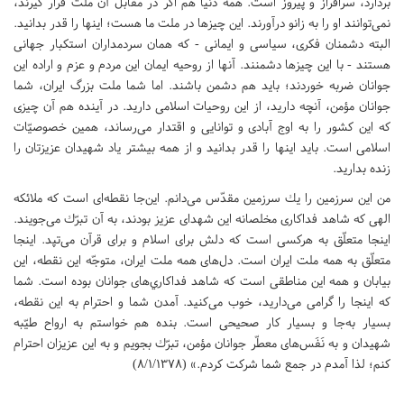
بردارد، سرافراز و پيروز است. همه‌ دنيا هم اگر در مقابل آن ملت قرار گيرند،
نمى‌توانند او را به زانو درآورند. اين چيزها در ملت ما هست؛ اينها را قدر بدانيد.
البته دشمنان فكرى، سياسى و ايمانى - كه همان سردمداران استكبار جهانى
هستند - با اين چيزها دشمنند. آنها از روحيه‌ ايمان اين مردم و عزم و اراده‌ اين
جوانان ضربه خوردند؛ بايد هم دشمن باشند. اما شما ملت بزرگ ايران، شما
جوانان مؤمن، آنچه داريد، از اين روحيات اسلامى داريد. در آينده هم آن چيزى
كه اين كشور را به اوج آبادى و توانايى و اقتدار مى‌رساند، همين خصوصيّات
اسلامى است. بايد اينها را قدر بدانيد و از همه بيشتر ياد شهيدان عزيزتان را
زنده بداريد.
من اين سرزمين را يك سرزمين مقدّس مى‌دانم. اين‌جا نقطه‌اى است كه ملائكه‌
الهى كه شاهد فداكارى مخلصانه‌ اين شهداى عزيز بودند، به آن تبرّك مى‌جويند.
اينجا متعلّق به هركسى است كه دلش براى اسلام و براى قرآن مى‌تپد. اينجا
متعلّق به همه‌ ملت ايران است. دل‌هاى همه‌ ملت ايران، متوجّه اين نقطه، اين
بيابان و همه‌ اين مناطقى است كه شاهد فداكاري‌هاى جوانان بوده است. شما
كه اينجا را گرامى مى‌داريد، خوب مى‌كنيد. آمدن شما و احترام به اين نقطه،
بسيار به‌جا و بسيار كار صحيحى است. بنده هم خواستم به ارواح طيّبه‌
شهيدان و به نَفَس‌هاى معطّر جوانان مؤمن، تبرّك بجويم و به اين عزيزان احترام
كنم؛ لذا آمدم در جمع شما شركت كردم.» (8/1/1378)