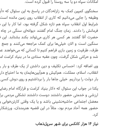
امکانات سپاه دو یا سه روستا را قبول کرده است.
سخنگوی کمپین کمک به زلزله‌دگان در پاسخ به این سئوال که «آی
وظیفه را جایی می‌دانیم که کاری از انقلاب روی زمین مانده اس
شرایط اول انقلاب سپاه هم تازه شکل گرفته بود، اما کار با این
فرمانش را دادند. زمان جنگ امام گفتند دیوانه‌ای سنگی در چاه
حضرت آقا گفتند هر کسی هر کاری می‌تواند بکند بشتابد. این 
سنگین است و الان خیلی‌ها برای کمک مراجعه می‌کنند و جمع رفق
ظرف، ظرفیت و زمین بازی فراهم کنیم تا کسانی که می‌خواهند عملی
شد و حرکتی شکل گرفت، چون عقبه ستادی ما در بنیاد کرامت امام
وی اضافه کرد: احساس تکلیف و دین داشتن از یک طرف و بار رو
انقلاب، اسلام، مملکت، هم‌کیش و هم‌آیین‌هایمان به ما احتیاج دارد 
بار دولت را برداریم. خیلی جاها بار را برداشتیم و روی دوش کسی
یکتا در جواب این سئوال که «کار بنیاد کرامت و قرارگاه امام ر
ارزشی و خدمتی حضور داشتند دوست داشتند تشکلی مردمی برای
معضل اجتماعی حاشیه‌نشینی باشد و یا یک وقتی کارتن‌خوابی و یا 
حضور همه آحاد مردم بود، مثلاً در این قضیه هنرمندان، ورزشک
کرد.
نیاز 14 هزار کانکس برای شهر سرپل‌ذهاب