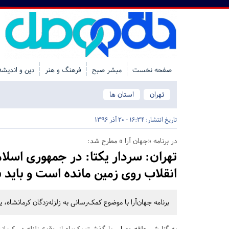
صفحه نخست
مبشر صبح
فرهنگ و هنر
دین و اندیشه
تهران
استان ها
تاریخ انتشار:
16:34 - 20 آذر 1396
در برنامه «جهان آرا » مطرح شد:
تهران:
سردار یکتا: در جمهوری اسلامی
انقلاب روی زمین مانده است و باید بر
برنامه جهان‌آرا با موضوع کمک‌رسانی به زلزله‌زدگان کرمانشاه، یکشنبه شب 19 آذرماه روی آنتن 
به گزارش
حلقه وصل
،
با گذشت یک‌ماه از وقوع زلزله در کرمانشا