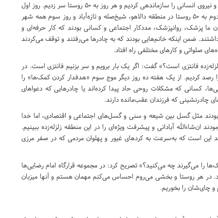
مانوری که در سه روز تعطیلی داشتیم ستون و لشکری از خودروها و نیروی انسانی را سازماندهی کردیم و هر روز به 50 روستا سر زدیم. روز اول
که چهارشنبه هفته گذشته بود به 50 روستا در دشت ازگله، روز دوم به 50 روستا در منطقه دالاهو، شیخ‌صله و تازه‌آباد و روز سوم همه شهر
ن ما پزشک، روانپزشک، مددکار اجتماعی و کسانی بودند که کار حرفه‌ای و
تند. ضمن اینکه خانم‌هایی بودند که به چادرها می‌رفتند و توقف می‌کردند
های صلواتی و کارهای مختلفی راه افتاد.
زله‌زده فانتزی است؟» گفت: اگر یک بار برویم و سر بزنیم فانتزی است. در
را رصد کردیم. از یک هفته ده روز دیگر موج سوم «هدفدار کردن کمک‌ها» را
نی‌ها، کسانی که مشکلات روحی حاد پیدا کرده‌اند یا چادرهایی که دعواهای
ی چادرنشینی که فرزندان عقب‌مانده دارند.
 بودند مثل گسل بین شیعه و سنی و گسل‌های اجتماعی و اقتصادی، اما خدا
 ان‌شاءالله آبادانی و پیشرفت ویژه‌ای را در این منطقه زلزله‌زده ببینیم.
ند این است که به‌سرعت به کردهای غیور و پهلوان مردمی که در صفر مرزی
ها را می‌گیرند چه می‌کنید؟» تصریح کرد: در مجموعه قرارگاه امام رضایی‌ها
یرد. در هر روستا و بخشی می‌روم احساس می‌کنم مهمان هستم و آنها میزبان
و چای‌شان را بخوریم.