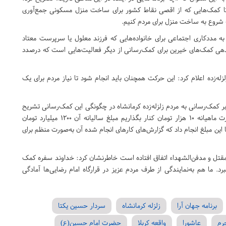
تا کمک‌هایی که از اقصی نقاط کشور برای ساخت منزل مسکونی جمع‌آوری
 شروع به ساخت منزل برای مردم کنیم.
به مددکاری اجتماعی برای خانواده‌هایی که فرزند معلول یا سرپرست معتاد
اندهی کمک‌های خیرین برای کمک‌رسانی از دیگر فعالیت‌هایی است که درصدد
ه‌زده اعلام کرد: این حرکت همچنان باید انجام شود تا نیاز مردم برای یک
 بر کمک‌رسانی به مردم زلزله‌زده کرمانشاه در چگونگی این کمک‌رسانی تشریح
کرد: اگر از جمعیت 80 میلیونی ایران فقط 10 میلیون نفر به‌صورت ماهیانه 10 هزار تومان کنار بگذاریم مبلغ سالیانه آن 1200 میلیارد تومان
این مبلغ انجام داد که گزارش‌های کارهای انجام شده آن به‌صورت منظم برای
در مقتل و مدفن‌الشهداء اتفاق افتاده است خاطرنشان کرد: خداوند سفره کمک
رد. ما هم به‌نمایندگی از طرف مردم عزیز در قرارگاه امام رضایی‌ها آمادگی
برنامه جهان آرا
زلزله کرمانشاه
سردار حسین یکتا
رم
عاشورا
واقعه کربلا
حضرت امام حسین(ع)