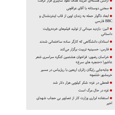
آژانس هسته‌ای آمریکا هدف نفوذ سایبری قرار گرفت
سخنی دوستانه با آقای عراقچی
ابعاد ناگوار حمله به زندان اوین از قاب اینترنشنال و
BBC فارسی
البرز:
بازدید میدانی از تولید فیلم‌های خرده‌روایت
داستانی
استادان دانشگاهی که کارگر ساده ساختمانی شدند
فارس:
حسینیه تربیت برگزار می‌کند
خراسان رضوی:
فراخوان هشتمین کنگره سراسری شعر
عاشورا «حنجره های سرخ»
جابه‌جایی رایگان زائران اربعین با ریل‌باس در مسیر
خرمشهر-شلمچه
قحطی در غزه؛ شکر کیلویی هزار دلار شد
غزه در حال مرگ است
استفاده ابزاری وزارت کار از تصاویر بی حجاب شهدای
اخیر