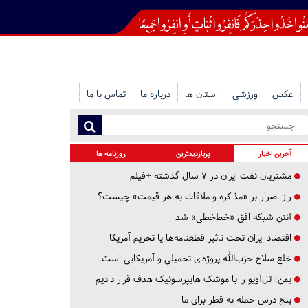
عکس
ورزشی
استان ها
درباره ما
تماس با ما
آخرین اخبار
پربازدیدترین
روزنامه ها
مشتریان نفت ایران در ۷ سال گذشته +فیلم
راز اصرار بر «مذاکره و ملاقات به هر قیمت» چیست؟
آنتن شبکه افق «خط‌خطی» شد
اقتصاد ایران تحت تاثیر قطعنامه‌ها یا تحریم‌ آمریکا
خلع سلاح حزب‌الله پروژه‌ای تحمیلی و آمریکایی است
یمن: تل‌آویو را با موشک هایپرسونیک هدف قرار دادیم
پنج درس‌ حمله به قطر برای ما