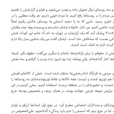
ره کرد: اینها به دو سه روستای دیگر تحویل داده و نصب می‌شوند و فیلم و گزارشش را تقدیم
کس مردم را در روستاها رفع کنیم. ما مردم خوبی داریم. هر وقت مطلبی را در
خیّری رسید. شبی که به با حمید استیلی به روستای خالدی رفتیم اصلاً
ا حمایت خاصی کنیم. من کنار خانواده ایشان نشستم و پرسیدم بچه چند وقتش
هست که گفتند شش ماهه است. فردای آن روز به سامانه 30008885 پیامک آمد که یک آپارتمان در تهران به نام آنا خانم این کودک شش
رطانی هست که مشکلش حاد است. ایشان گفت من یک ماشین مدل بالا دارم
کردند لازم به کمک است آمدند.
از حقوقم را برای زلزله‌زده‌ها داده‌ام یا دیگری می‌گفت حقوق ‌بگیر کمیته
‌ها کنار گذاشته‌ام. یکی پیامک زده بود امروز ارث پدرم را گرفتم و سه بخش
قدی و غیر نقدی مردمی به قرارگاه امام رضایی‌ها منتقل شده است. خیلی از کالاهای قیمتی
نها هم توزیع شدند و لیست همه کالاها و نقاط توزیع‌شده‌شان به روستاها را
ک، خدمت و حضورشان را در منطقه درست استفاده کنیم، سعی کردیم در این
که برایش صیغه شرعی خوانده بودند در همان ردیف و تخصیص بودجه خرج
شکان و مددکاران اجتماعی مطرح کرد: در موج اول امدادها ارزاق و لوازم
 اما در موج دوم که اسمش را «دو باره زندگی» گذاشتیم، علی‌الخصوص در