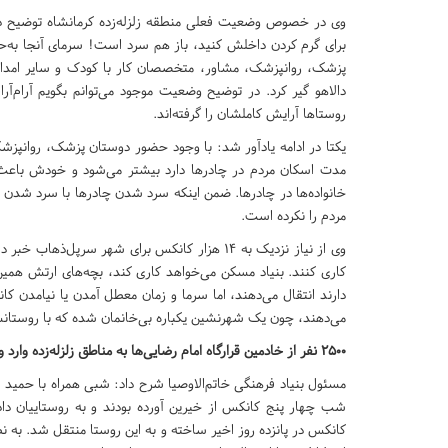
وی در خصوص وضعیت فعلی منطقه زلزله‌زده کرمانشاه توضیح داد
برای گرم کردن داخلش کنید، باز هم سرد است! سرمای آنجا به‌ح
پزشک، روانپزشک، مشاور، متخصصان کار با کودک و سایر امدادرس
دالاهو گیر کرد. در توضیح وضعیت موجود می‌توانم بگویم آرام‌آر
روستاها آرایش کاملشان را گرفته‌‌اند.
یکتا در ادامه یادآور شد: با وجود حضور دوستان پزشک، روانپز
مدت اسکان مردم در چادرها دارد بیشتر می‌شود و خودش باعث
خانواده‌ها در چادرها. ضمن اینکه سرد شدن چادرها با سرد شدن ه
مردم را نکرده است.
وی از نیاز نزدیک به 14 هزار کانکس برای شهر سرپ
کاری کنند. بنیاد مسکن می‌خواهد کاری کند، بچه‌های ارتش همین‌ط
دارند انتقال می‌دهند، اما سرما و زمان معطل آمدن یا نیامدن 
می‌دهند، چون یک شهرنشین یکباره بی‌خانمان شده که با روستانش
2500 نفر از خادمین قرارگاه امام رضایی‌ها به مناطق زلزله‌زده وارد و خارج شدند
کانکس در پانزده روز اخیر ساخته و به این روستا منتقل شد. ب