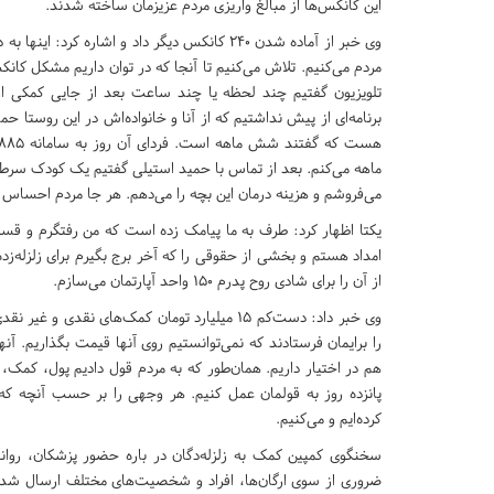
این کانکس‌ها از مبالغ واریزی مردم عزیزمان ساخته شدند.
وی خبر از آماده شدن 240 کانکس دیگر داد و اشا
مردم می‌کنیم. تلاش می‌کنیم تا آنجا که در توان داریم مشکل کان
تلویزیون گفتیم چند لحظه یا چند ساعت بعد از جایی کمکی از 
برنامه‌ای از پیش نداشتیم که از آنا و خانواده‌اش در این روست
ماهه می‌کنم. بعد از تماس با حمید استیلی گفتیم یک کودک س
می‌فروشم و هزینه درمان این بچه را می‌دهم. هر جا مردم احساس 
یکتا اظهار کرد: طرف به ما پیامک زده است که من رفتگرم و قسمتی 
امداد هستم و بخشی از حقوقی را که آخر برج بگیرم برای زلزله‌زده
از آن را برای شادی روح پدرم 150 واحد آپارتمان می‌سازم.
وی خبر داد: دست‌کم 15 میلیارد تومان کمک‌های ن
را برایمان فرستادند که نمی‌توانستیم روی آنها قیمت بگذاریم. آ
هم در اختیار داریم. همان‌طور که به مردم قول دادیم پول، کم
پانزده روز به قولمان عمل کنیم. هر وجهی را بر حسب آنچه 
کرده‌ایم و می‌کنیم.
سخنگوی کمپین کمک به زلزله‌دگان در باره حضور پزشکان، روانپز
ضروری از سوی ارگان‌ها، افراد و شخصیت‌های مختلف ارسال شد،