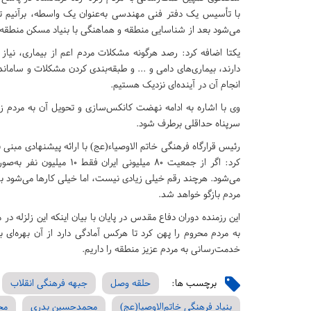
با تأسیس یک دفتر فنی مهندسی به‌عنوان یک واسطه، برآنیم 
می‌شود بعد از شناسایی منطقه و هماهنگی با بنیاد مسکن منطقه
یکتا اضافه کرد: رصد هرگونه مشکلات مردم اعم از بیماری، نیاز 
دارند، بیماری‌های دامی و ... و طبقه‌بندی کردن مشکلات و سام
انجام آن در آینده‌ای نزدیک هستیم.
وی با اشاره به ادامه نهضت کانکس‌سازی و تحویل آن به مردم زلزل
سرپناه حداقلی برطرف شود.
رئیس قرارگاه فرهنگی خاتم الاوصیاء(عج) با ارائه پیشنهادی مبنی
می‌شود. هرچند رقم خیلی زیادی نیست، اما خیلی کارها می‌شود با 
مردم بازگو خواهد شد.
این رزمنده دوران دفاع مقدس در پایان با بیان اینکه این زلزله 
به مردم محروم را پهن کرد تا هرکس آمادگی دارد از آن بهره‌ای بب
خدمت‌رسانی به مردم عزیز منطقه را داریم.
برچسب ها:
حلقه وصل
جبهه فرهنگی انقلاب
بنیاد فرهنگی خاتم‌الاوصیا(عج)
محمدحسین بدری
مح