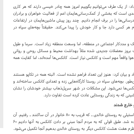
: از یک طرف می‌توانیم بگوییم امروز همه چادر خیسی دارند که هر کاری
دی است که بخشی از کمک‌رسانی‌هایمان اعم از فعالیت خواهران و برادران
انی‌ها را در برف انجام دادیم. چند روز پیش ماشین‌هایمان در ارتفاعات
ام هر کسی دارد جا و کار خودش را پیدا می‌کند. حقیقتاً بچه‌های سپاه در
شک و مددکار اجتماعی در منطقه، اما وسعت منطقه زیاد است. سرما و طول
 بروز معضلات جدیدی شده مثلاً بهداشت محیط و مسائل روحی و روانی
وا واقعاً مهم است و کانکس نیاز است. کانکس‌ها آمده‌اند، اما کفایت همه
ل‌ذهاب خبر داد و بیان کرد: هنوز این تعداد فراهم نشده است. البته همه در تکاپو هستند
ور. بچه‌های سپاه در روستا کارگاه‌هایی زده‌ و تعدادی کانکس ساخته‌اند و
کانکس‌ها نمی‌شود. این مشکلات در شهر سرپل‌ذهاب بیشتر خودشان را نشان
ینی که به زندگی روستایی عادت کرده است تفاوت دارد.
مسئول بنیاد فرهنگی خاتم‌الاوصیا شرح داد: شبی همراه با حمید استیلی به روستای خالدی ـ که قریب به 80 خانوار در آن ساکنند ـ رفتیم. آن
شب چهار پنج کانکس از خیرین آورده بودند و به روستاییان داده شد. طبق قولی که به مردم آنجا مبنی بر دادن کانکس به آنها دادیم 60
ه نظرم هفت هشت کانکس دیگر به روستای خالدی بدهیم آنجا تکمیل می‌شود.