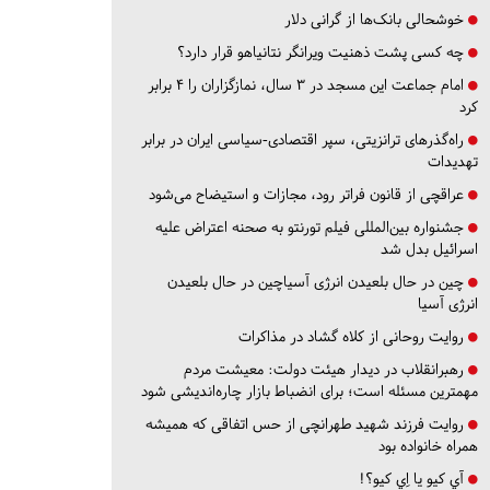
خوشحالی بانک‌ها از گرانی دلار
چه کسی پشت ذهنیت ویرانگر نتانیاهو قرار دارد؟
امام جماعت این مسجد در ۳ سال، نمازگزاران را ۴ برابر
کرد
راه‌گذرهای ترانزیتی، سپر اقتصادی-سیاسی ایران در برابر
تهدیدات
عراقچی از قانون فراتر رود، مجازات و استیضاح می‌شود
جشنواره بین‌المللی فیلم تورنتو به صحنه اعتراض علیه
اسرائیل بدل شد
چین در حال بلعیدن انرژی آسیاچین در حال بلعیدن
انرژی آسیا
روایت روحانی از کلاه گشاد در مذاکرات
رهبرانقلاب در دیدار هیئت دولت: معیشت مردم
مهمترین مسئله است؛ برای انضباط بازار چاره‌اندیشی شود
روایت فرزند شهید طهرانچی از حس اتفاقی که همیشه
همراه خانواده بود
آي كيو يا اِي كيو؟!