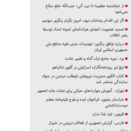
از «یکشنبه عظیم» تا نبرد آتی؛ حزب‌الله خلع سلاح
نمی‌شود
اگر این اقدام رضاخان نبود، امروز نگران زنگزور نبودیم
تمدید عضویت اعضای هیات‌امنای کمیته امداد توسط
رهبر انقلاب
درباره توافق زنگزور/ تهدیدات جدی علیه منافع ملی
جمهوری اسلامی ایران
یزد:
دوره جامع ترک گناه و تغییر عادت
تیغ تیز روزنامه‌نگاران اسرائیلی بر گلوی نتانیاهو
کتاب الگوی مدیریت نیروهای داوطلب مردمی در جهاد
سازندگی منتشر شد
تهران:
آموزش مهارت‌های حیاتی برای نجات جان+تصویر
خراسان رضوی:
فراخوان ایده و طرح فیلم‌نامه معلم
دوست‌داشتنی
قزوین:
غزه غذا ندارد
فارس:
گزارش تصویری از فعالان تربیتی در شیراز