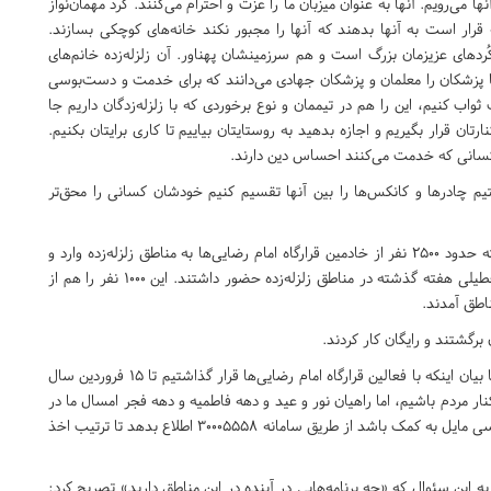
ا می‌رویم. آنها به عنوان میزبان ما را عزت و احترام می‌کنند. کرد مهمان‌نواز
رار است به آنها بدهند که آنها را مجبور نکند خانه‌های کوچکی بسازند.
ُردهای عزیزمان بزرگ است و هم سرزمینشان پهناور. آن زلزله‌زده خانم‌های
 یا پزشکان را معلمان و پزشکان جهادی می‌دانند که برای خدمت و دست‌بوسی
 کنیم، این را هم در تیممان و نوع برخوردی که با زلزله‌زدگان داریم جا
تان قرار بگیریم و اجازه بدهید به روستایتان بیاییم تا کاری برایتان بکنیم.
و کسانی که خدمت می‌کنند احساس دین دارند.
یم چادرها و کانکس‌ها را بین آنها تقسیم کنیم خودشان کسانی را محق‌تر
مدیرعامل بنیاد کرامت امام رضا(ع) با بیان اینکه در 20 روز گذشته حدود 2500 نفر از خادمین قرارگاه امام رضایی‌ها به مناطق زلزله‌زده وارد و
خارج شدند تصریح کرد: از این تعداد فقط 1000 نفر در سه روز تعطیلی هفته گذشته در مناطق زلزله‌زده حضور داشتند. این 1000 نفر را هم از
 برگشتند و رایگان کار کردند.
یکتا با اشاره به آخرین جلسه‌ هماهنگی برای امداد به زلزله‌زده‌ها با بیان اینکه با فعالین قرارگاه امام رضایی‌ها قرار گذاشتیم تا 15 فروردین سال
انیم افزود: قرار شده بود تا تاریخ 30 آذرماه در کنار مردم باشیم، اما راهیان نور و عید و دهه فاطمیه و دهه فجر امسال ما در
کرمانشاه است. ما در خط مقدم ایستادیم و آمادگی داریم که هرکسی مایل به کمک باشد از طریق سامانه 30005558 اطلاع بدهد تا ترتیب اخذ
 این سئوال که «چه برنامه‌هایی در آینده در این مناطق دارید» تصریح کرد: