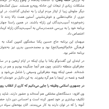
مشکلات زیادی از تبعات این حادثه روبه‌رو هستند. سیل کمک‌های
دیگر جلوه‌ای زیبا از ایثار مردم ایران را به نمایش گذاشت. در ای
دوری از عافیت‌طلبی و خوش‌نشینی آستین همت بالا زدند تا ب
زخم‌خورده آسیب‌دیدگان این زلزله باشند. در همین راستا جهان
برنامه خود را به بررسی خدمت‌رسانی به آسیب‌دیدگان زلزله کرما
اختصاص داد.
میهمان این برنامه حاج حسین یکتا سخنگوی کمپین کمک به زلز
فرهنگی خاتم‌الاوصیا(عج) بود و محمدحسین بدری نیز به‌عنوا
برنامه حاضر بود.
در ابتدای این گفت‌وگو یکتا با بیان اینکه در ایام اربعین و در
جغرافیای منطقه داشتم، چون هم آنجا جنگیده بودیم و هم در زما
شده‌اند. ضمن اینکه پهنه جغرافیایی وسیعی را شامل می‌شود
قصه و غصه در اینجا با هم گره بخورند. به این دلایل بر خودمان 
در جمهوری اسلامی وظیفه را جایی می‌دانیم که کاری از انقلاب روی 
وی افزود: دستگاه‌های مختلفی هم آمده‌اند و حضور دارند، شاید ی
تکلیف بیشتری بر خود تصور کرده است و احساس دین دارد حضور
آنچه را که در توان دارند به کار می‌بندند. الان بچه‌های سپ