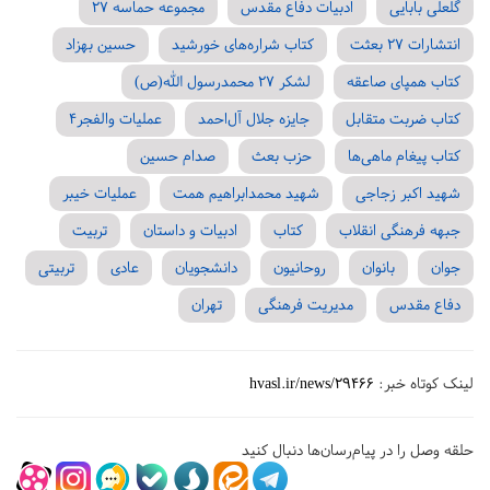
گلعلی بابایی
ادبیات دفاع مقدس
مجموعه حماسه 27
انتشارات 27 بعثت
کتاب شراره‌های خورشید
حسین بهزاد
کتاب همپای صاعقه
لشکر 27 محمدرسول الله(ص)
کتاب ضربت متقابل
جایزه جلال آل‌احمد
عملیات والفجر4
کتاب پیغام ماهی‌ها
حزب بعث
صدام حسین
شهید اکبر زجاجی
شهید محمدابراهیم همت
عملیات خیبر
جبهه فرهنگی انقلاب
کتاب
ادبیات و داستان
تربیت
جوان
بانوان
روحانیون
دانشجویان
عادی
تربیتی
دفاع مقدس
مدیریت فرهنگی
تهران
لینک کوتاه خبر:
hvasl.ir/news/29466
حلقه وصل را در پیام‌رسان‌ها دنبال کنید