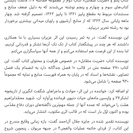
کتاب یکم و «ضربت متقابل» کتاب دوم از مجموعه حماسه 27، قاعدتاً بایستی
کتاب‌های سوم و چهارم و پنجم نوشته می‌شدند که به دلیل ضعف منابع و
مستندات مربوط به مقطع پاییز 1361 تا پاییز 1362، تصمیم گرفته شد چهار
ماهه پایانی سال 1362 که از منابع آرشیوی و راویان میدانی بیشتری برخوردار
بود به رشته تحریر دربیاید.
این نویسنده گفت: در به ثمر رسیدن این اثر عزیزان بسیاری با ما همکاری
داشتند که هر چند در پیشگفتار کتاب از تک تک آن‌ها تشکر و قدردانی کردیم،
اما بنده از این فرصت هم استفاده می‌کنم و از همه‌ آنها سپاسگزاری می‌‌کنم.
نویسنده کتاب «ضربت متقابل» در خصوص ظرفیت و محتوای کتاب گفت: این
کتاب 770 صفحه‌ متن در قالب 10 فصل جداگانه دارد به انضمام یک فصل
تصاویر، نقشه‌ها و اسناد که در پایان به همراه فهرست منابع و نمایه که مجموعاً
930 صفحه را شامل می‌شود.
او اضافه کرد: خواننده در این اثر؛ حوادث و ماجراهای شگفت انگیزی از تاریخچه‌
لشکر27 و واپسین ماه‌های حیات دنیوی فرمانده پرآوازه‌ آن، شهید محمّدابراهیم
همّت را می‌خواند که عمده‌ آنها از جمله مهم‌ترین ناگفته‌های دوران دفاع مقدّس
بوده و اکنون اوّل بار است که در قالب اثری مکتوب، انتشار می‌یابد.
نویسنده تقدیر شده در جایزه جلال آل‌احمد گفت: بازه‌ زمانی وقایع مندرج در
این کتاب، از فردای خاتمه‌ عملیات والفجرـ4 در جبهه‌ مریوان ـ پنجوین شروع