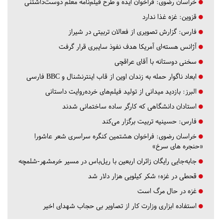
خراسان رضوی:
فراخوان ایده و طرح فیلم‌نامه معلم دوست‌داشتنی
قزوین:
غزه غذا ندارد
فارس:
گزارش تصویری از فعالان تربیتی در شیراز
آژانس هسته‌ای آمریکا هدف نفوذ سایبری قرار گرفت
سخنی دوستانه با آقای عراقچی
ابعاد ناگوار حمله به زندان اوین از قاب اینترنشنال و BBC فارسی
البرز:
بازدید میدانی از تولید فیلم‌های خرده‌روایت داستانی
استادان دانشگاهی که کارگر ساده ساختمانی شدند
فارس:
حسینیه تربیت برگزار می‌کند
خراسان رضوی:
فراخوان هشتمین کنگره سراسری شعر عاشورا
«حنجره های سرخ»
جابه‌جایی رایگان زائران اربعین با ریل‌باس در مسیر خرمشهر-شلمچه
قحطی در غزه؛ شکر کیلویی هزار دلار شد
غزه در حال مرگ است
استفاده ابزاری وزارت کار از تصاویر بی حجاب شهدای اخیر