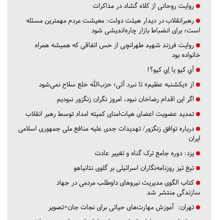
روایت روحانی از کلاه گشاد در مذاکرات
رهبرانقلاب در دیدار هیئت دولت: معیشت مردم مهمترین مسئله
است؛ برای انضباط بازار چاره‌اندیشی شود
روایت فرزند شهید طهرانچی از حس اتفاقی که همیشه همراه
خانواده بود
آي كيو يا اِي كيو؟!
از «یکشنبه عظیم» تا نبرد آتی؛ حزب‌الله خلع سلاح نمی‌شود
اگر این اقدام رضاخان نبود، امروز نگران زنگزور نبودیم
تمدید عضویت اعضای هیات‌امنای کمیته امداد توسط رهبر انقلاب
درباره توافق زنگزور/ تهدیدات جدی علیه منافع ملی جمهوری اسلامی
ایران
یزد:
دوره جامع ترک گناه و تغییر عادت
تیغ تیز روزنامه‌نگاران اسرائیلی بر گلوی نتانیاهو
کتاب الگوی مدیریت نیروهای داوطلب مردمی در جهاد
سازندگی منتشر شد
تهران:
آموزش مهارت‌های حیاتی برای نجات جان+تصویر