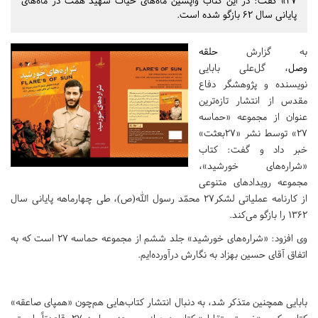
27» گفت: در این کتاب واپسین ماه‌های حیات شهید همت در ماه‌های
پایانی سال 62 بازگو شده است.
به گزارش
حلقه
وصل
، گل‌علی بابایی
نویسنده و پژوهشگر دفاع
مقدس از انتشار تازه‌ترین
عنوان از مجموعه «حماسه
27» توسط نشر «27بعثت»
خبر داد و گفت: کتاب
«شراره‌های خورشید»،
مجموعه رویدادهای متنوعی
از کارنامه عملیاتی لشکر27 محمّد رسول الله(ص)، طی چهارماهه‌ پایانی سال
1362 را بازگو می‌کند.
وی افزود: «شراره‌های خورشید» جلد ششم از مجموعه‌ حماسه 27 است که به
اتفاق آقای حسین بهزاد به نگارش درآورده‌ایم.
بابایی همچنین متذکر شد، به دنبال انتشار کتاب‌هایی هم‌چون «همپای صاعقه»