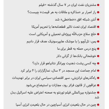
مشتریان نفت ایران در ۷ سال گذشته +فیلم
راز اصرار بر «مذاکره و ملاقات به هر قیمت» چیست؟
آنتن شبکه افق «خط‌خطی» شد
اقتصاد ایران تحت تاثیر قطعنامه‌ها یا تحریم‌ آمریکا
خلع سلاح حزب‌الله پروژه‌ای تحمیلی و آمریکایی است
یمن: تل‌آویو را با موشک هایپرسونیک هدف قرار دادیم
پنج درس‌ حمله به قطر برای ما
خوشحالی بانک‌ها از گرانی دلار
چه کسی پشت ذهنیت ویرانگر نتانیاهو قرار دارد؟
امام جماعت این مسجد در ۳ سال، نمازگزاران را ۴ برابر کرد
راه‌گذرهای ترانزیتی، سپر اقتصادی-سیاسی ایران در برابر تهدیدات
عراقچی از قانون فراتر رود، مجازات و استیضاح می‌شود
جشنواره بین‌المللی فیلم تورنتو به صحنه اعتراض علیه اسرائیل بدل
شد
چین در حال بلعیدن انرژی آسیاچین در حال بلعیدن انرژی آسیا