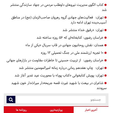
کتاب الگوی مدیریت نیروهای داوطلب مردمی در جهاد سازندگی منتشر
شد
تهران:
فعالیت‌های جهادی گروه رهروان صاحب‌الزمان (عج) در مناطق
آسیب‌دیده تهران ادامه دارد
تهران:
«رفیق خدا» منتشر شد
خراسان رضوی:
کتابخانه‌ای که ۵۶ روزه ساخته شد
همدان:
نقش روحانیون جهادی در قاب سریال «یکی از ما»
۱۰ تجربه ارزشمند ملی در جنگ تحمیلی ۱۲ روزه
خراسان رضوی:
از تربیت حسینی تا خاطرات مقاومت در بازارهای جهانی
تهران:
چاپ هفدهم رمانی درباره زمانه امیرالمومنین منتشر شد
تهران:
پویش کتابخوانی «کتاب پویا» با محوریت عید غدیر آغاز شد
شاعران در بیعت با شهید غیرت قصه جریحه‌دار میراث‌دار خون شهید
سرودند
آخرین اخبار
پربازدیدترین
روزنامه ها