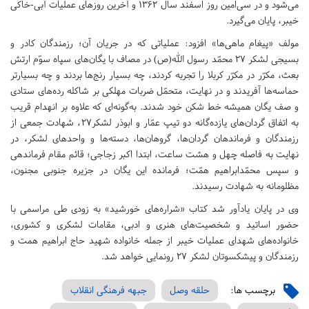
می‌شود و در سی‌امین روز اسفند سال 1362 و آخرین روزهای عملیات آبی-خاکی
خیبر، پایان می‌گیرد.
مولف «پیغام ماهی‌ها» افزود: عملیاتی که در جریان آن؛ رزمندگان کادر و
بسیجی لشکر 27 محمّد رسول الله(ص) در مصاف با یگان‌های سپاه سوّم ارتش
بعث، مکرّر در مکرّر کربلا را تجربه کردند، چه بسیار رنج‌ها بردند و چه بسیارتر
حماسه‌ها آفریدند و در نهایت، متحمّل ضربات مهلکی بر شاکله‌ رده‌های ستادی
و صف یگان همیشه خط شکن خود شدند. به‌گونه‌ای که علاوه بر انهدام قریب
به اتفاق گردان‌های یازده‌گانه‌ دو تیپ عمّار و ابوذر لشکر27، شهادت جمعی از
رزمندگان و فرماندهان گردان‌ها، گروهان‌ها، دسته‌ها و واحدهای لشکر، در
نهایت به فاصله‌ چهل و هشت ساعت، ابتدا اکبر زجاجی؛ قائم مقام فرماندهی
و سپس محمّدابراهیم همّت؛ فرمانده این یگان در جزیره‌ جنوبی مجنون،
مظلومانه به شهادت رسیدند.
وی در پایان یادآور شد کتاب «شراره‌های خورشید» به زودی طی مراسمی با
حضور اساتید و شخصیت‌های هنری و ادبی، مقامات لشکری و کشوری،
خانواده‌های شهدای عملیات خیبر از جمله خانواده شهید حاج ابراهیم همت و
رزمندگان و پیشکسوتان لشکر 27 رونمایی خواهد شد.
برچسب ها:
حلقه وصل
جبهه فرهنگی انقلاب