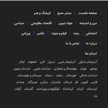
صفحه نخست
مبشر صبح
فرهنگ و هنر
دین و اندیشه
جهاد تبیین
اقتصاد مقاومتی
سیاسی
اجتماعی
رصد
فیلم و صوت
عکس
ورزشی
درباره ما
تماس با ما
استان ها
آذربایجان شرقی
آذربایجان غربی
اردبیل
البرز
اصفهان
ایلام
بوشهر
تهران
چهارمحال و بختیاری
خراسان جنوبی
خراسان رضوی
خراسان شمالی
خوزستان
زنجان
سمنان
سیستان و بلوچستان
فارس
قزوین
قم
لرستان
مازندران
مرکزی
هرمزگان
همدان
کردستان
کرمان
کرمانشاه
کهگیلویه و بویراحمد
گلستان
گیلان
یزد