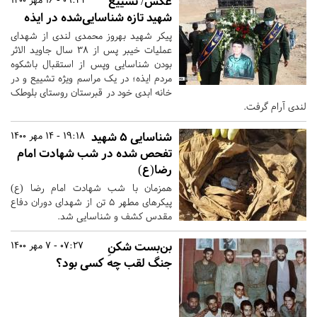
عکس/ تشییع
شهید تازه شناسایی‌شده در ایذه
پیکر شهید بهروز محمدی لندی از شهدای
عملیات خیبر پس از ۳۸ سال جاوید الاثر
بودن شناسایی وپس از استقبال باشکوه
مردم ایذه؛ در یک مراسم ویژه تشییع و در
خانه ابدی خود در قبرستان روستای بلوطک
لندی آرام گرفت.
شناسایی ۵ شهید
19:18 - 14 مهر 1400
تفحص شده در شب شهادت امام
رضا(ع)
همزمان با شب شهادت امام رضا (ع)
پیکرهای مطهر ۵ تن از شهدای دوران دفاع
مقدس کشف و شناسایی شد.
بن‌بست شکنِ
07:27 - 7 مهر 1400
جنگ لقب چه کسی بود؟