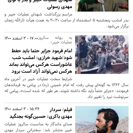
مهدی رسولی
مراسم بزرگداشت شهدای عملیات خیبر و
بدر امشب پنجشنبه ۵ اسفندماه از ساعت 20:30 به همت هیأت ثارالله زنجان
برگزار می‌شود.
به بهانه سالروز
17:00 - 3 اسفند 1400
عملیات خیبر؛
امام فرمود جزایر حتما باید حفظ
شود/شهید خرازی: امشب شب
عاشوراست هرکس می‌تواند بماند
هرکس نمی‌تواند آزاد است برود
شرایط سخت عملیات خیبر در آخرین ماه
سال 1362 به گونه‌ای پیش رفت که امام خمینی (ره) در پیامی به فرماندهان
فرمودند: «جزایر حتماً باید نگه‌ داشته شوند، هر طور که شده است»، پیامی که
سرنوشت نبرد را تغییر داد.
فیلم/ سردار
15:36 - 3 اسفند 1400
مهدی باکری: حسین‌گونه بجنگید
صدای ماندگار به مناسبت سالروز عملیات
خیبر منتشر شد: سخنرانی سردار مهدی