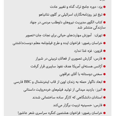
یزد:
دوره جامع ترک گناه و تغییر عادت
تیغ تیز روزنامه‌نگاران اسرائیلی بر گلوی نتانیاهو
کتاب الگوی مدیریت نیروهای داوطلب مردمی در جهاد
سازندگی منتشر شد
تهران:
آموزش مهارت‌های حیاتی برای نجات جان+تصویر
خراسان رضوی:
فراخوان ایده و طرح فیلم‌نامه معلم دوست‌داشتنی
قزوین:
غزه غذا ندارد
فارس:
گزارش تصویری از فعالان تربیتی در شیراز
آژانس هسته‌ای آمریکا هدف نفوذ سایبری قرار گرفت
سخنی دوستانه با آقای عراقچی
ابعاد ناگوار حمله به زندان اوین از قاب اینترنشنال و BBC فارسی
البرز:
بازدید میدانی از تولید فیلم‌های خرده‌روایت داستانی
استادان دانشگاهی که کارگر ساده ساختمانی شدند
فارس:
حسینیه تربیت برگزار می‌کند
خراسان رضوی:
فراخوان هشتمین کنگره سراسری شعر عاشورا