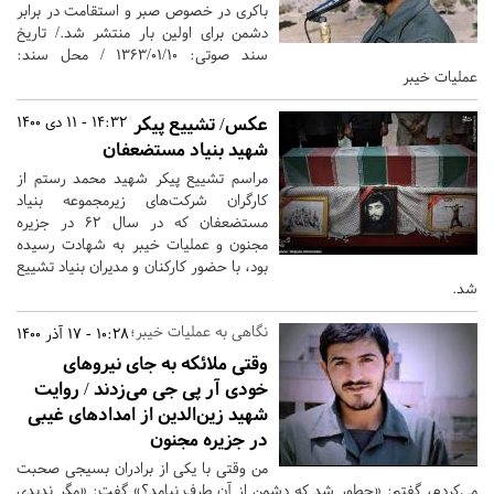
باکری در خصوص صبر و استقامت در برابر
دشمن برای اولین بار منتشر شد./ تاریخ
سند صوتی: 1363/01/10 / محل سند:
عملیات خیبر
عکس/ تشییع پیکر
14:32 - 11 دی 1400
شهید بنیاد مستضعفان
مراسم تشییع پیکر شهید محمد رستم از
کارگران شرکت‌های زیرمجموعه بنیاد
مستضعفان که در سال ٦٢ در جزیره
مجنون و عملیات خیبر به شهادت رسیده
بود، با حضور کارکنان و مدیران بنیاد تشییع
شد.
نگاهی به عملیات خیبر؛
10:28 - 17 آذر 1400
وقتی ملائکه به جای نیروهای
خودی آر پی جی می‌زدند / روایت
شهید زین‌الدین از امدادهای غیبی
در جزیره مجنون
من وقتی با یکی از برادران بسیجی صحبت
می‌کردم، گفتم: «چطور شد که دشمن از آن طرف نیامد؟» گفت: «مگر ندیدی