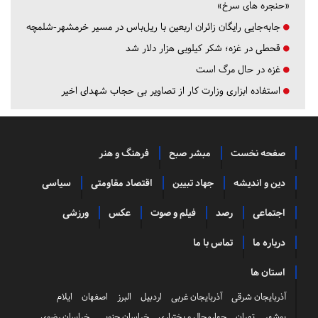
«حنجره های سرخ»
جابه‌جایی رایگان زائران اربعین با ریل‌باس در مسیر خرمشهر-شلمچه
قحطی در غزه؛ شکر کیلویی هزار دلار شد
غزه در حال مرگ است
استفاده ابزاری وزارت کار از تصاویر بی حجاب شهدای اخیر
صفحه نخست
مبشر صبح
فرهنگ و هنر
دین و اندیشه
جهاد تبیین
اقتصاد مقاومتی
سیاسی
اجتماعی
رصد
فیلم و صوت
عکس
ورزشی
درباره ما
تماس با ما
استان ها
آذربایجان شرقی
آذربایجان غربی
اردبیل
البرز
اصفهان
ایلام
بوشهر
تهران
چهارمحال و بختیاری
خراسان جنوبی
خراسان رضوی