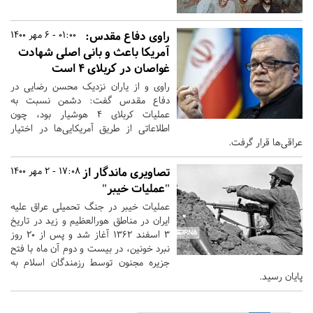
راوی دفاع مقدس:
01:00 - 6 مهر 1400
آمریکا باعث و بانی اصلی شهادت
غواصان در کربلای ۴ است
راوی و از یاران نزدیک محسن رضایی در
دفاع مقدس گفت: دشمن نسبت به
عملیات کربلای ۴ هوشیار بود، چون
اطلاعاتی از طریق آمریکایی‌ها در اختیار
عراقی‌ها قرار گرفت.
تصاویری ماندگار از
17:08 - 2 مهر 1400
"عملیات خیبر"
عملیات خیبر در جنگ تحمیلی عراق علیه
ایران در مناطق هورالعظیم و زید در تاریخ
۳ اسفند ۱۳۶۲ آغاز شد و پس از ۲۰ روز
نبرد خونین، در بیست و دوم آن ماه با فتح
جزیره مجنون توسط رزمندگان اسلام به‌
پایان رسید.