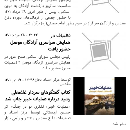
مناسبت سالروز بازگشت آزادگان به میهن
اسلامی، پیش از ظهر امروز 28 مرداد 1401
با حضور جمعی از فرماندهان دوران دفاع
مقدس و آزادگان سرافراز در حرم مطهر امام خمینی(ره) برگزار شد.
قالیباف در
12:42 - 28 مرداد 1401
همایش سراسری آزادگان موصل
حضور یافت
رئیس مجلس شورای اسلامی صبح امروز در
همایش سراسری آزادگان موصل ۲ (عملیات
خیبر) حضور یافت.
توسط مرکز اسناد دفاع
13:48 - 19 تیر 1401
مقدس؛
کتاب گفتگوهای سردار غلامعلی
رشید درباره عملیات خیبر چاپ شد
«عملیات خیبر؛ تفکری نو در جنگ» اثر
حسین اردستانی توسط مرکز اسناد و
تحقیقات دفاع مقدس منتشر و راهی بازار
نشر شد.