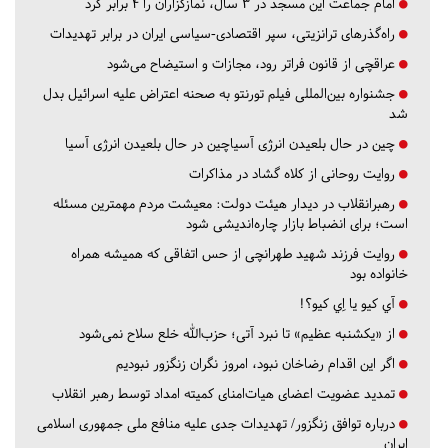
امام جماعت این مسجد در ۳ سال، نمازگزاران را ۴ برابر کرد
راه‌گذرهای ترانزیتی، سپر اقتصادی-سیاسی ایران در برابر تهدیدات
عراقچی از قانون فراتر رود، مجازات و استیضاح می‌شود
جشنواره بین‌المللی فیلم تورنتو به صحنه اعتراض علیه اسرائیل بدل
شد
چین در حال بلعیدن انرژی آسیاچین در حال بلعیدن انرژی آسیا
روایت روحانی از کلاه گشاد در مذاکرات
رهبرانقلاب در دیدار هیئت دولت: معیشت مردم مهمترین مسئله
است؛ برای انضباط بازار چاره‌اندیشی شود
روایت فرزند شهید طهرانچی از حس اتفاقی که همیشه همراه
خانواده بود
آي كيو يا اِي كيو؟!
از «یکشنبه عظیم» تا نبرد آتی؛ حزب‌الله خلع سلاح نمی‌شود
اگر این اقدام رضاخان نبود، امروز نگران زنگزور نبودیم
تمدید عضویت اعضای هیات‌امنای کمیته امداد توسط رهبر انقلاب
درباره توافق زنگزور/ تهدیدات جدی علیه منافع ملی جمهوری اسلامی
ایران