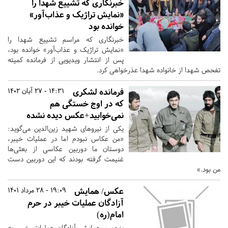
خبرنگاری که تشییع شهدا را
«نمایش تراژیک و عذاب‌آور»
خوانده بود
خبرنگاری که مراسم تشییع شهدا را
«نمایش تراژیک و عذاب‌آور» خوانده بود،
پس از انتشار ویدیویی از فرمانده کمیته
تفحص شهدا از خانواده شهدا عذرخواهی کرد.
فرمانده‌ لشکری
14:31 - 27 آبان 1402
که در اوج خستگی هم
نمی‌خوابید+عکس دیده نشده
یکی از نیروهای شهید زین‌الدین می‌گوید:
«من عکاس نبودم اما در عملیات خیبر،
دوستان ما دوربین عکاسی از بعثی‌ها
غنیمت گرفته بودند که این دوربین دست
من بود.»
عکس/ همایش
19:09 - 28 مرداد 1401
آزادگان عملیات خیبر در حرم
امام(ره)
پنجمین همایش آزادگان عملیات خیبر به