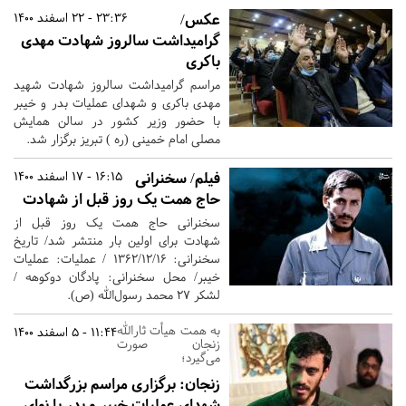
عکس/
23:36 - 22 اسفند 1400
گرامیداشت سالروز شهادت مهدی
باکری
مراسم گرامیداشت سالروز شهادت شهید
مهدی باکری و شهدای عملیات بدر و خیبر
با حضور وزیر کشور در سالن همایش
مصلی امام خمینی (ره ) تبریز برگزار شد.
فیلم/ سخنرانی
16:15 - 17 اسفند 1400
حاج همت یک روز قبل از شهادت
سخنرانی حاج همت یک روز قبل از
شهادت برای اولین بار منتشر شد/ تاریخ
سخنرانی: ۱۳۶۲/۱۲/۱۶ / عملیات: عملیات
خیبر/ محل سخنرانی: پادگان دوکوهه /
لشکر ۲۷ محمد رسول‌الله (ص).
به همت هیأت ثارالله
11:44 - 5 اسفند 1400
زنجان صورت
می‌گیرد؛
زنجان:
برگزاری مراسم بزرگداشت
شهدای عملیات خیبر و بدر با نوای