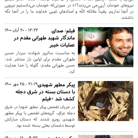
نیروهای خودمان آرپی‌جی می‌زدند؟!» در صورتی‌که خودمان می‌دانستیم نیرویی
در آنجا نداریم. یقیناً ملائکه الله و امدادهای غیبی خداوند ما را در آنجا نگه
داشتند.
فیلم/ صدای
13:23 - 20 آبان 1400
ماندگار شهید طهرانی مقدم در
عملیات خیبر
به مناسبت سالروز شهادت سردار حسن
طهرانی مقدم برای اولین بار منتشر شد:
حسن طهرانی مقدم: گلوله را خدا هدایت
کرد.
پیکر مطهر شهیدی
21:19 - 25 مهر 1400
با دستان بسته در شرق دجله
کشف شد +فیلم
در جریان تفحص پیکر مطهر شهدا در شرق
دجله عراق، گروه‌های تفحص با پیکر مطهر
شهیدی روبرو شدند که دستان مبارکش
توسط دشمنان بعثی بسته شده بود.
09:32 - 16 مهر 1400