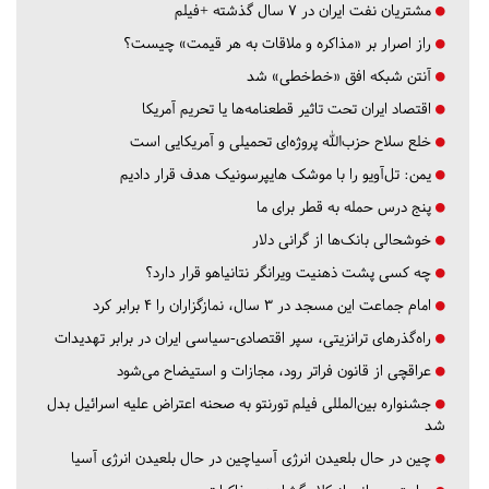
مشتریان نفت ایران در ۷ سال گذشته +فیلم
راز اصرار بر «مذاکره و ملاقات به هر قیمت» چیست؟
آنتن شبکه افق «خط‌خطی» شد
اقتصاد ایران تحت تاثیر قطعنامه‌ها یا تحریم‌ آمریکا
خلع سلاح حزب‌الله پروژه‌ای تحمیلی و آمریکایی است
یمن: تل‌آویو را با موشک هایپرسونیک هدف قرار دادیم
پنج درس‌ حمله به قطر برای ما
خوشحالی بانک‌ها از گرانی دلار
چه کسی پشت ذهنیت ویرانگر نتانیاهو قرار دارد؟
امام جماعت این مسجد در ۳ سال، نمازگزاران را ۴ برابر کرد
راه‌گذرهای ترانزیتی، سپر اقتصادی-سیاسی ایران در برابر تهدیدات
عراقچی از قانون فراتر رود، مجازات و استیضاح می‌شود
جشنواره بین‌المللی فیلم تورنتو به صحنه اعتراض علیه اسرائیل بدل
شد
چین در حال بلعیدن انرژی آسیاچین در حال بلعیدن انرژی آسیا