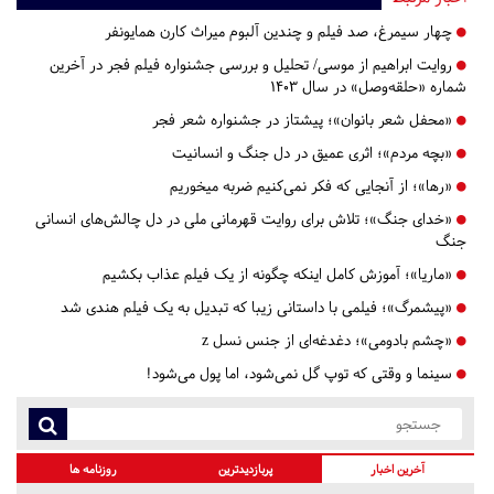
چهار سیمرغ، صد فیلم و چندین آلبوم میراث کارن همایونفر
روایت ابراهیم از موسی/ تحلیل و بررسی جشنواره فیلم فجر در آخرین
شماره «حلقه‌وصل» در سال 1403
«محفل شعر بانوان»؛ پیشتاز در جشنواره شعر فجر
«بچه مردم»؛ اثری عمیق در دل جنگ و انسانیت
«رها»؛ از آنجایی که فکر نمی‌کنیم ضربه میخوریم
«خدای جنگ»؛ تلاش برای روایت قهرمانی ملی در دل چالش‌های انسانی
جنگ
«ماریا»؛ آموزش کامل اینکه چگونه از یک فیلم عذاب بکشیم
«پیشمرگ»؛ فیلمی با داستانی زیبا که تبدیل به یک فیلم هندی شد
«چشم بادومی»؛ دغدغه‌ای از جنس نسل z
سینما و وقتی که توپ گل نمی‌شود، اما پول می‌شود!
آخرین اخبار
پربازدیدترین
روزنامه ها