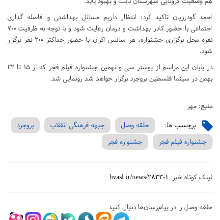
هم وضعیت کرونایی شهرستان ثابت و بهبود یابد.
احمد گودرزیان تاکید کرد: انتظار داریم مسائل بهداشتی و فاصله گذاری
اجتماعی با حضور کادر بهداشت و درمان رعایت شود و با توجه به ظرفیت ۷۰۰
نفره محل برگزاری جشنواره، هر سانس اکران با حضور حداکثر ۲۰۰ نفر برگزار
شود.
در پایان این مراسم از پوستر سی و نهمین جشنواره فیلم فجر که از ۱۵ تا ۲۲
بهمن در سینما فلسطین بروجرد برگزار خواهد شد رونمایی شد.
منبع: مهر
برچسب ها:
حلقه وصل
جبهه فرهنگی انقلاب
بروجرد
جشنواره فیلم فجر
جشنواره فجر
لینک کوتاه خبر:
hvasl.ir/news/283301
حلقه وصل را در پیام‌رسان‌ها دنبال کنید