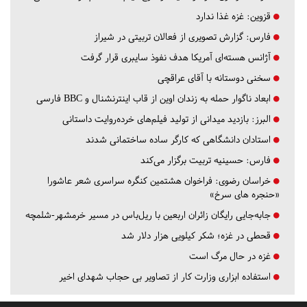
قزوین:
غزه غذا ندارد
فارس:
گزارش تصویری از فعالان تربیتی در شیراز
آژانس هسته‌ای آمریکا هدف نفوذ سایبری قرار گرفت
سخنی دوستانه با آقای عراقچی
ابعاد ناگوار حمله به زندان اوین از قاب اینترنشنال و BBC فارسی
البرز:
بازدید میدانی از تولید فیلم‌های خرده‌روایت داستانی
استادان دانشگاهی که کارگر ساده ساختمانی شدند
فارس:
حسینیه تربیت برگزار می‌کند
خراسان رضوی:
فراخوان هشتمین کنگره سراسری شعر عاشورا
«حنجره های سرخ»
جابه‌جایی رایگان زائران اربعین با ریل‌باس در مسیر خرمشهر-شلمچه
قحطی در غزه؛ شکر کیلویی هزار دلار شد
غزه در حال مرگ است
استفاده ابزاری وزارت کار از تصاویر بی حجاب شهدای اخیر