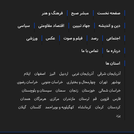
صفحه نخست
مبشر صبح
فرهنگ و هنر
دین و اندیشه
جهاد تبیین
اقتصاد مقاومتی
سیاسی
اجتماعی
رصد
فیلم و صوت
عکس
ورزشی
درباره ما
تماس با ما
استان ها
آذربایجان شرقی
آذربایجان غربی
اردبیل
البرز
اصفهان
ایلام
بوشهر
تهران
چهارمحال و بختیاری
خراسان جنوبی
خراسان رضوی
خراسان شمالی
خوزستان
زنجان
سمنان
سیستان و بلوچستان
فارس
قزوین
قم
لرستان
مازندران
مرکزی
هرمزگان
همدان
کردستان
کرمان
کرمانشاه
کهگیلویه و بویراحمد
گلستان
گیلان
یزد