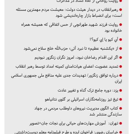
روایت روحانی از کلاه گشاد در مذاکرات
رهبرانقلاب در دیدار هیئت دولت: معیشت مردم مهمترین مسئله
است؛ برای انضباط بازار چاره‌اندیشی شود
روایت فرزند شهید طهرانچی از حس اتفاقی که همیشه همراه
خانواده بود
آي كيو يا اِي كيو؟!
از «یکشنبه عظیم» تا نبرد آتی؛ حزب‌الله خلع سلاح نمی‌شود
اگر این اقدام رضاخان نبود، امروز نگران زنگزور نبودیم
تمدید عضویت اعضای هیات‌امنای کمیته امداد توسط رهبر انقلاب
درباره توافق زنگزور/ تهدیدات جدی علیه منافع ملی جمهوری اسلامی
ایران
یزد:
دوره جامع ترک گناه و تغییر عادت
تیغ تیز روزنامه‌نگاران اسرائیلی بر گلوی نتانیاهو
کتاب الگوی مدیریت نیروهای داوطلب مردمی در جهاد
سازندگی منتشر شد
تهران:
آموزش مهارت‌های حیاتی برای نجات جان+تصویر
خراسان رضوی:
فراخوان ایده و طرح فیلم‌نامه معلم دوست‌داشتنی