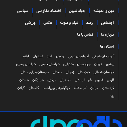
دین و اندیشه
جهاد تبیین
اقتصاد مقاومتی
سیاسی
اجتماعی
رصد
فیلم و صوت
عکس
ورزشی
درباره ما
تماس با ما
استان ها
آذربایجان شرقی
آذربایجان غربی
اردبیل
البرز
اصفهان
ایلام
بوشهر
تهران
چهارمحال و بختیاری
خراسان جنوبی
خراسان رضوی
خراسان شمالی
خوزستان
زنجان
سمنان
سیستان و بلوچستان
فارس
قزوین
قم
لرستان
مازندران
مرکزی
هرمزگان
همدان
کردستان
کرمان
کرمانشاه
کهگیلویه و بویراحمد
گلستان
گیلان
یزد