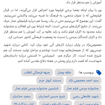
آموزش را هم مدنظر قرار داد.
وی با بیان اینکه بعضا برخی فیلم‌ها مورد اعتراض قرار می‌گیرند، اما در قبال
فیلم‌هایی که با عنوان مذهبی، به فرهنگ ما ضربه می‌زنند واکنشی نمی‌بینیم،
گفت: این موضوع که می‌بینیم حتی در یک روستا هم درباره فیلم‌های عمار حرف
می‌زنند، از نتایج اکران‌های مردمی است، البته ارتباط بین این فعالان و جشنواره
نباید محدود به اکران فیلم باشد و باید علاوه بر آن، آموزش را هم مدنظر قرار
داد و اکران کنندگان مردمی را نسبت به وضعیت فرهنگی کشور حساس کرد.
معصومی‌نژاد در پایان درباره کارهای آتی خود بیان کرد: کتابی درباره شهید
عیسی‌پور که از هم‌محل‌هایم بوده است نوشتم و مراحل تولید مستند آن هم
شروع شده است، کار دیگرم هم، انیمیشنی 10 قسمتی درباره داستان‌های
شهداست که قصد دارم برای پخش در هفته دفاع مقدس آماده کنم.
برچسب ها:
حلقه وصل
جبهه فرهنگی انقلاب
سید احمد معصومی نژاد
مستند کبوتر حرم
جشنواره مردمی فیلم عمار
ششمین جشنواره مردمی فیلم عمار
شهید غلامعلی رجبی
شیخ حسین انصاریان
سعید حدادیان
حاج منصور ارضی
حجت الاسلام پناهیان
کتاب یادگاران24