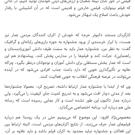
فیلمی در خور شأن نیمه شعبان و ارزش‌های دینی خودمان تولید کنیم، در حالی
که فیلم بینوایان، فیلمی خارجی و قدیمی است که در آن کشیشی با رفتار
خودش باعث اصلاح یک تبهکار می‌شود.
کارگردان مستند «کبوتر حرم» که خودش از اکران کنندگان مردمی عمار نیز
هست، با ابراز خرسندی از ورود جشنواره به حوزه بازی‌های رایانه‌ای و گرافیک
گفت: به نظر من، جشنواره عمار باید به سمت طیف دانش آموزی(دبستان و
راهنمایی)، حرکت کند و فیلم‌ها را در مدارس پخش کند، پیشنهادم هم این
است که عمار بخش مستقلی برای دانش آموزان و نوجوانان درنظر بگیرد، چراکه
علاوه بر تأثیرگذاری خوبی که دارد باعث جذب افرادی می‌شود که در آینده
می‌توانند در عرصه فرهنگی انقلاب به خوبی فعالیت کنند.
وی که از ابتدا با جشنواره عمار ارتباط داشته، تصریح کرد: معمولا جشنواره‌ها
بعد از مدتی دچار افت می‌شود و به تدریج کمیت جای کیفیت را می‌گیرد، ولی
درباره عمار تاکنون این طور نشده است و کار بجایی رسیده است که رسانه‌
ملی هم درباره آن، برنامه اختصاصی می‌گذارد.
معصومی‌نژاد افزود: این موضوع که می‌بینیم حتی در یک روستا هم درباره
فیلم‌های عمار حرف می‌زنند، از نتایج اکران‌های مردمی است، البته ارتباط بین
این فعالان و جشنواره نباید محدود به اکران فیلم باشد و باید علاوه بر آن،