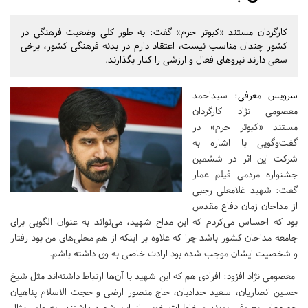
کارگردان مستند «کبوتر حرم» گفت: به طور کلی وضعیت فرهنگی در
کشور چندان مناسب نیست، اعتقاد دارم در بدنه فرهنگی کشور، برخی
سعی دارند نیروهای فعال و ارزشی را کنار بگذارند.
سرویس معرفی
: سیداحمد
معصومی نژاد کارگردان
مستند «کبوتر حرم» در
گفت‌وگویی با اشاره به
شرکت این اثر در ششمین
جشنواره مردمی فیلم عمار
گفت: شهید غلامعلی رجبی
از مداحان زمان دفاع مقدس
بود که احساس می‌کردم که این مداح شهید، می‌تواند به عنوان الگویی برای
جامعه مداحان کشور باشد چرا که علاوه بر اینکه از هم محلی‌های من بود رفتار
و شخصیت‌ ایشان موجب شده بود ارادت خاصی به وی داشته باشم.
معصومی نژاد افزود: افرادی هم که این شهید با آن‌ها ارتباط داشته‌اند مثل شیخ
حسین انصاریان، سعید حدادیان، حاج منصور ارضی و حجت الاسلام پناهیان
چهره‌های معروفی بودند و خاطرات خوبی از این شهید داشتند، به طور مثال