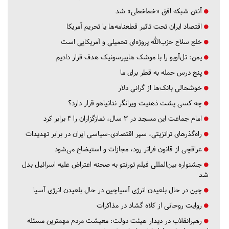
آنتن شبکه افق «خط‌خطی» شد
اقتصاد ایران تحت تاثیر قطعنامه‌ها یا تحریم‌ آمریکا
خلع سلاح حزب‌الله پروژه‌ای تحمیلی و آمریکایی است
یمن: تل‌آویو را با موشک هایپرسونیک هدف قرار دادیم
پنج درس‌ حمله به قطر برای ما
خوشحالی بانک‌ها از گرانی دلار
چه کسی پشت ذهنیت ویرانگر نتانیاهو قرار دارد؟
امام جماعت این مسجد در ۳ سال، نمازگزاران را ۴ برابر کرد
راه‌گذرهای ترانزیتی، سپر اقتصادی-سیاسی ایران در برابر تهدیدات
عراقچی از قانون فراتر رود، مجازات و استیضاح می‌شود
جشنواره بین‌المللی فیلم تورنتو به صحنه اعتراض علیه اسرائیل بدل
شد
چین در حال بلعیدن انرژی آسیاچین در حال بلعیدن انرژی آسیا
روایت روحانی از کلاه گشاد در مذاکرات
رهبرانقلاب در دیدار هیئت دولت: معیشت مردم مهمترین مسئله