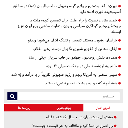
تهران:
فعالیت‌های جهادی گروه رهروان صاحب‌الزمان (عج) در مناطق
آسیب‌دیده تهران ادامه دارد
خدای متعال نصرت را برای ملت ایران تضمین کرده/ ملت با
جهت‌گیری‌های گوناگون سیاسی و وزن متفاوت مذهبی پای ایران عزیز
ایستاد
خراسان رضوی:
مستند تفسیر و تفنگ اکران می‌شود+ویدئو
ابقای سه تن از فقهای شورای نگهبان توسط رهبر انقلاب
همدان:
نقش روحانیون جهادی در قاب سریال «یکی از ما»
۱۰ تجربه ارزشمند ملی در جنگ تحمیلی ۱۲ روزه
سیلی سختی به آمریکا زدیم و رژیم صهیونی تقریباً از پا درآمد و لِه شد
همه آنچه که درباره موشک «خیبر» نمی‌دانستید
آخرین اخبار
پربازدیدترین
روزنامه ها
مشتریان نفت ایران در ۷ سال گذشته +فیلم
راز اصرار بر «مذاکره و ملاقات به هر قیمت» چیست؟