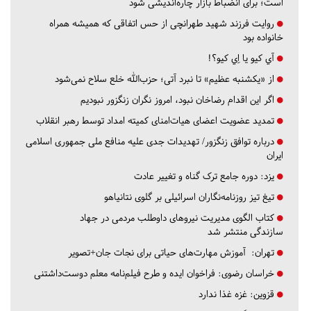
است؛ برای انضباط بازار چاره‌اندیشی شود
روایت فرزند شهید طهرانچی از حس اتفاقی که همیشه همراه
خانواده بود
آي كيو يا اِي كيو؟!
از «یکشنبه عظیم» تا نبرد آتی؛ حزب‌الله خلع سلاح نمی‌شود
اگر این اقدام رضاخان نبود، امروز نگران زنگزور نبودیم
تمدید عضویت اعضای هیات‌امنای کمیته امداد توسط رهبر انقلاب
درباره توافق زنگزور/ تهدیدات جدی علیه منافع ملی جمهوری اسلامی
ایران
یزد:
دوره جامع ترک گناه و تغییر عادت
تیغ تیز روزنامه‌نگاران اسرائیلی بر گلوی نتانیاهو
کتاب الگوی مدیریت نیروهای داوطلب مردمی در جهاد
سازندگی منتشر شد
تهران:
آموزش مهارت‌های حیاتی برای نجات جان+تصویر
خراسان رضوی:
فراخوان ایده و طرح فیلم‌نامه معلم دوست‌داشتنی
قزوین:
غزه غذا ندارد