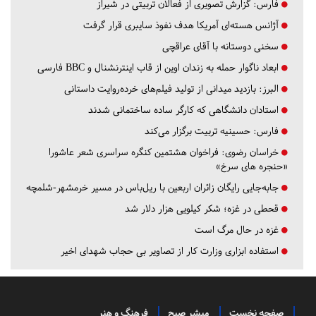
فارس:
گزارش تصویری از فعالان تربیتی در شیراز
آژانس هسته‌ای آمریکا هدف نفوذ سایبری قرار گرفت
سخنی دوستانه با آقای عراقچی
ابعاد ناگوار حمله به زندان اوین از قاب اینترنشنال و BBC فارسی
البرز:
بازدید میدانی از تولید فیلم‌های خرده‌روایت داستانی
استادان دانشگاهی که کارگر ساده ساختمانی شدند
فارس:
حسینیه تربیت برگزار می‌کند
خراسان رضوی:
فراخوان هشتمین کنگره سراسری شعر عاشورا
«حنجره های سرخ»
جابه‌جایی رایگان زائران اربعین با ریل‌باس در مسیر خرمشهر-شلمچه
قحطی در غزه؛ شکر کیلویی هزار دلار شد
غزه در حال مرگ است
استفاده ابزاری وزارت کار از تصاویر بی حجاب شهدای اخیر
صفحه نخست
مبشر صبح
فرهنگ و هنر