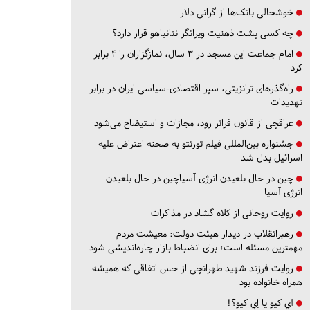
خوشحالی بانک‌ها از گرانی دلار
چه کسی پشت ذهنیت ویرانگر نتانیاهو قرار دارد؟
امام جماعت این مسجد در ۳ سال، نمازگزاران را ۴ برابر
کرد
راه‌گذرهای ترانزیتی، سپر اقتصادی-سیاسی ایران در برابر
تهدیدات
عراقچی از قانون فراتر رود، مجازات و استیضاح می‌شود
جشنواره بین‌المللی فیلم تورنتو به صحنه اعتراض علیه
اسرائیل بدل شد
چین در حال بلعیدن انرژی آسیاچین در حال بلعیدن
انرژی آسیا
روایت روحانی از کلاه گشاد در مذاکرات
رهبرانقلاب در دیدار هیئت دولت: معیشت مردم
مهمترین مسئله است؛ برای انضباط بازار چاره‌اندیشی شود
روایت فرزند شهید طهرانچی از حس اتفاقی که همیشه
همراه خانواده بود
آي كيو يا اِي كيو؟!