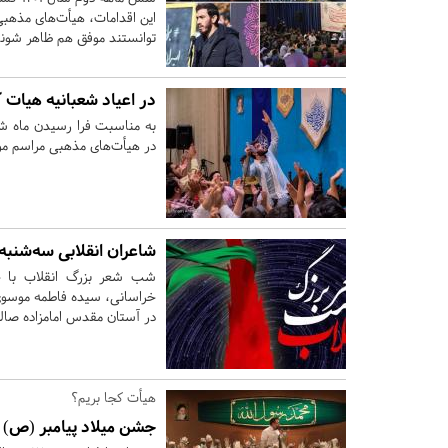
این اقدامات، هیأت‌های مذهبی
توانستند موفق هم ظاهر شوند
در اعیاد شعبانیه هیات ک
به مناسبت فرا رسیدن ماه ش
در هیأت‌های مذهبی مراسم مول
شاعران انقلابی سه‌شنب
شب شعر بزرگ انقلاب با ح
در آستان مقدس امامزاده صالح 
هیأت کجا بریم؟
جشن میلاد پیامبر (ص) و امام 