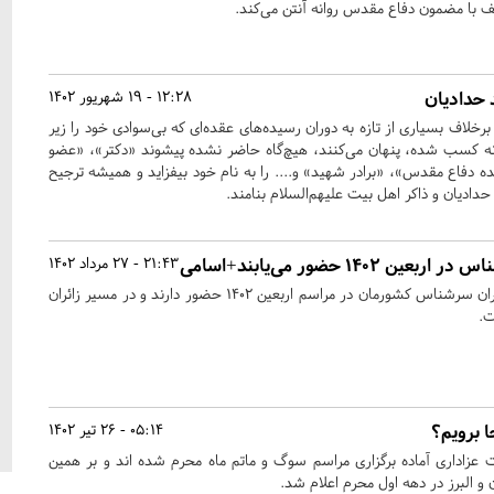
ف با مضمون دفاع مقدس روانه آنتن می‌کند.
 حدادیان
12:28 - 19 شهریور 1402
خلاف بسیاری از تازه به دوران رسیده‌های عقده‌ای که بی‌سوادی خود را زیر
کسب شده، پنهان می‌کنند، هیچ‌گاه حاضر نشده پیشوند «‌دکتر‌»، «‌عضو
ه دفاع مقدس‌»، «‌برادر شهید‌» و.... را به نام خود بیفزاید و همیشه ترجیح
دادیان و ذاکر اهل بیت علیهم‌السلام بنامند.
21:43 - 27 مرداد 1402
امسال حدود ۷۰ مداح و‌ سخنران سرشناس کشورمان در مراسم اربعین ۱۴۰۲ حضور دارند و در مسیر زائران
ت.
 برویم؟
05:14 - 26 تیر 1402
عزاداری آماده برگزاری مراسم سوگ و ماتم ماه محرم شده اند و بر همین
و البرز در دهه اول محرم اعلام شد.