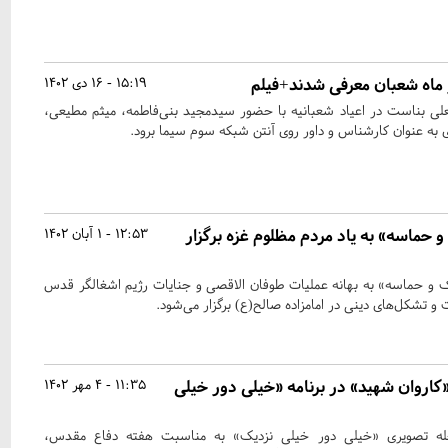
 ماه شعبان معرفی شدند+فیلم
15:19 - 16 دی 1402
لی بناست در اعیاد شعبانیه با حضور سیدمجید بنی‌فاطمه، میثم مطیعی،
ی به عنوان کارشناس و داور روی آنتن شبکه سوم سیما برود.
حماسه» به یاد مردم مظلوم غزه برگزار
12:53 - 1 آبان 1402
 و حماسه» به بهانه عملیات طوفان الاقصی و جنایات رژیم اشغالگر قدس
و تشکل‌های دینی در امامزاده صالح(ع) برگزار می‌شود.
 «کاروان شهید» در برنامه «خیلی دور خیلی
11:35 - 4 مهر 1402
ه تصویری «خیلی دور خیلی نزدیک» به مناسبت هفته دفاع مقدس،