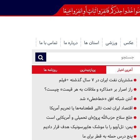
عکس
ورزشی
استان ها
درباره ما
تماس با ما
آخرین اخبار
پربازدیدترین
روزنامه ها
مشتریان نفت ایران در ۷ سال گذشته +فیلم
راز اصرار بر «مذاکره و ملاقات به هر قیمت» چیست؟
آنتن شبکه افق «خط‌خطی» شد
اقتصاد ایران تحت تاثیر قطعنامه‌ها یا تحریم‌ آمریکا
خلع سلاح حزب‌الله پروژه‌ای تحمیلی و آمریکایی است
یمن: تل‌آویو را با موشک هایپرسونیک هدف قرار دادیم
پنج درس‌ حمله به قطر برای ما