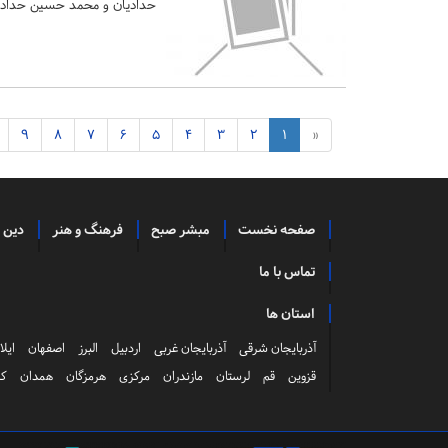
حدادیان و محمد حسین حدادیان
9
8
7
6
5
4
3
2
1
«
صفحه نخست
مبشر صبح
فرهنگ و هنر
دین 
تماس با ما
استان ها
آذربایجان شرقی
آذربایجان غربی
اردبیل
البرز
اصفهان
ایلا
قزوین
قم
لرستان
مازندران
مرکزی
هرمزگان
همدان
کر