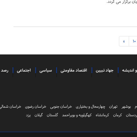
 برگزار می گردد.
»
10
و اندیشه
جهاد تبیین
اقتصاد مقاومتی
سیاسی
اجتماعی
رصد
م
بوشهر
تهران
چهارمحال و بختیاری
خراسان جنوبی
خراسان رضوی
خراسان شمالی
دستان
کرمان
کرمانشاه
کهگیلویه و بویراحمد
گلستان
گیلان
یزد