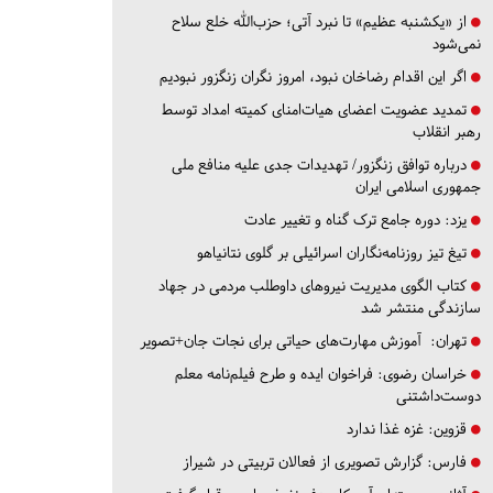
از «یکشنبه عظیم» تا نبرد آتی؛ حزب‌الله خلع سلاح
نمی‌شود
اگر این اقدام رضاخان نبود، امروز نگران زنگزور نبودیم
تمدید عضویت اعضای هیات‌امنای کمیته امداد توسط
رهبر انقلاب
درباره توافق زنگزور/ تهدیدات جدی علیه منافع ملی
جمهوری اسلامی ایران
یزد:
دوره جامع ترک گناه و تغییر عادت
تیغ تیز روزنامه‌نگاران اسرائیلی بر گلوی نتانیاهو
کتاب الگوی مدیریت نیروهای داوطلب مردمی در جهاد
سازندگی منتشر شد
تهران:
آموزش مهارت‌های حیاتی برای نجات جان+تصویر
خراسان رضوی:
فراخوان ایده و طرح فیلم‌نامه معلم
دوست‌داشتنی
قزوین:
غزه غذا ندارد
فارس:
گزارش تصویری از فعالان تربیتی در شیراز