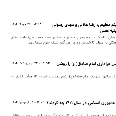
یثم مطیعی، رضا هلالی و مهدی رسولی
02:18 - 21 خرداد 1402
یه معلی
معلی بناست در ماه محرم و صفر با حضور سید مجید بنی‌فاطمه، میثم
الی به عنوان کارشناس و داور روی آنتن شبکه سوم سیما برود.
 مجلس عزاداری امام صادق(ع) را روشن
13:53 - 22 اردیبهشت 1402
در آستانه فرا رسیدن 25 شوال سالروز شهادت امام صادق(ع) رئیس مذهب شیعه، 13 هیأت کشور به
هیأت‌ها برای حفظ نظام جمهوری اسلامی در سال 1401 چه کردند؟
14:04 - 12 فروردین 1402
هه دوم سال 1401 کشورمان درگیر فتنه و اغتشاشاتی با کلیدواژه مرگ «مهسا امینی» بود. در مقابل