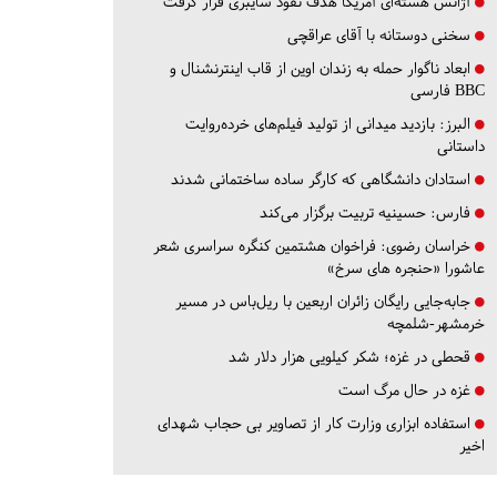
آژانس هسته‌ای آمریکا هدف نفوذ سایبری قرار گرفت
سخنی دوستانه با آقای عراقچی
ابعاد ناگوار حمله به زندان اوین از قاب اینترنشنال و
BBC فارسی
البرز:
بازدید میدانی از تولید فیلم‌های خرده‌روایت
داستانی
استادان دانشگاهی که کارگر ساده ساختمانی شدند
فارس:
حسینیه تربیت برگزار می‌کند
خراسان رضوی:
فراخوان هشتمین کنگره سراسری شعر
عاشورا «حنجره های سرخ»
جابه‌جایی رایگان زائران اربعین با ریل‌باس در مسیر
خرمشهر-شلمچه
قحطی در غزه؛ شکر کیلویی هزار دلار شد
غزه در حال مرگ است
استفاده ابزاری وزارت کار از تصاویر بی حجاب شهدای
اخیر