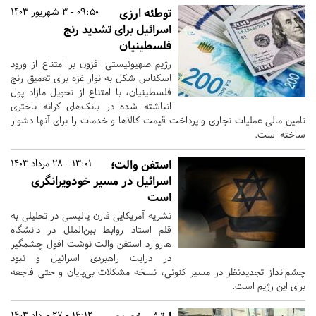
توطئه ارزی
09:50 - 3 شهریور 1403
اسرائیل برای تشدید رنج
فلسطینیان
رژیم صهیونیستی افزون بر امتناع از ورود
اسکناس شکل به نوار غزه برای تعمیق رنج
فلسطینیان، با امتناع از تحویل مازاد پول
انباشته شده در بانک‌های کرانه باختری
تامین مالی عملیات تجاری و پرداخت قیمت کالاها و خدمات را برای آنها دشوار
ساخته است.
استفن والت؛
13:01 - 28 مرداد 1403
اسرائیل در مسیر خودویرانگری
است
نشریه آمریکایی فارن پالیسی در تحلیلی به
قلم استاد روابط بین‌الملل در دانشگاه
هاروارد استفن والت نوشت افول چشمگیر
در درایت راهبردی اسرائیل و نبود
چشم‌انداز تجدیدنظر در مسیر کنونی، نسخه‌ مشکلات بی‌پایان و حتی فاجعه
برای این رژیم است.
16:12 - 27 مرداد 1403