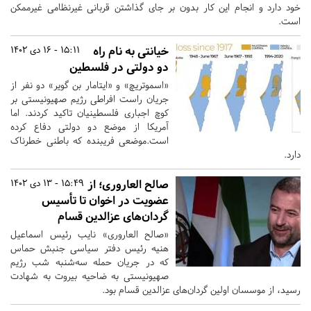
خود دارد و انجام این کار بدون بر جای گذاشتن قربانی غیرنظامی غیرممکن
است.
خیانتی به نام راه
15:11 - 16 دی 1402
دو دولتی در فلسطین
«اسموتریچ» و «ایتامار بن گویر» دو نفر از
جریان راست افراطی رژیم صهیونیستی بر
کوچ اجباری فلسطینیان تاکید کردند. اما
آمریکا از موضع دو دولتی دفاع کرده
است.موضعی فریبنده که باطنی خطرناک
دارد.
صالح العاروری؛ از
15:49 - 13 دی 1402
عضویت در اخوان تا تأسیس
گردان‌های عزالدین قسام
«صالح العاروری» نایب رئیس اسماعیل
هنیه رئیس دفتر سیاسی جنبش حماس
که در جریان حمله سه‌شنبه شب رژیم
صهیونیستی به ضاحیه بیروت به شهادت
رسید، از موسسان اولین گردان‌های عزالدین قسام بود.