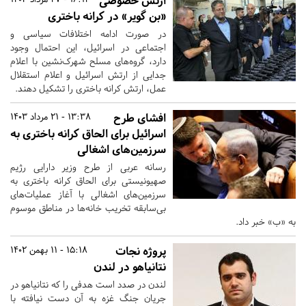
ارتش خصوصی
«بن گویر» در کرانه باختری
در صورت ادامه اختلافات سیاسی و
اجتماعی در اسرائیل، این احتمال وجود
دارد، گروه‌های مسلح شهرک‌نشین با اعلام
جدایی از ارتش اسرائیل و اعلام استقلال
عمل، ارتش کرانه باختری را تشکیل دهند.
افشای طرح
13:38 - 21 مرداد 1403
اسرائیل برای الحاق کرانه باختری به
سرزمین‌های اشغالی
رسانه عربی از طرح وزیر دارایی رژیم
صهیونیستی برای الحاق کرانه باختری به
سرزمین‌های اشغالی با آغاز عملیات‌های
بی‌سابقه تخریب خانه‌ها در مناطق موسوم
به «ب» خبر داد.
پروژه نجات
15:18 - 11 بهمن 1402
نتانیاهو در لندن
لندن در صدد است هدفی را که نتانیاهو در
جریان جنگ غزه به آن دست نیافته با