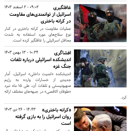
غافلگیری
09:02 - 2 اسفند 1403
اسرائیل از توانمندی‌های مقاومت
در کرانه باختری
عملیات مقاومت در کرانه باختری در کنار
نوع سلاح‌های مورد استفاده به شدت
محافل اسرائیلی را غافلگیر کرده است.
افشاگری
10:34 - 13 بهمن 1403
اندیشکده اسرائیلی درباره تلفات
جنگ غزه
اندیشکده «امنیت داخلی» اسرائیل، آمار
جدیدی از خسارات وارده به رژیم
صهیونیستی و تلفات آن، طی ۱۵ ماه نبرد
«طوفان الاقصی» در جبهه‌های مختلف ارائه
کرد.
«کرانه باختری»
14:43 - 26 دی 1403
روان اسرائیل را به بازی گرفته
است
رژیمی که پس از نزدیک به هشتاد سال