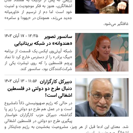
اشغالگری، هنوز به فکر موجودیت و امنیت
خود است اما دم از ترسیم از خاورمیانه
جدید می‌زند، همچنان در «یهودا و سامره»
غافلگیر می‌شود.
سانسور تصویر
12:35 - 17 آبان 1403
«هندوانه» در شبکه بریتانیایی
شبکه آی‌تی‌وی‌ ایکس یک قسمت از برنامه
«بیگ برادر» را از دسترس خارج کرد تا نماد
پرچم فلسطین را که روی تیشرت یکی از
شرکت‌کنندگان بود، سانسور کند.
دبیرکل کارگزاران
11:56 - 13 آبان 1403
دنبال طرح دو دولتی در فلسطین
اشغالی است!
در حالی که رژیم صهیونیستی ذاتاً نامشروع
است و در عمل هم طرح دو دولتی را زیر پا
گذاشته، دبیرکل حزب کارگزاران خواستار
پیگیری طرح دو دولتی در فلسطین اشغالی
شد. معنای این ادعا قبل از هر چیز، مشروعیت بخشیدن به رژیم جنایتکار و
اشغالگر صهیونیستی است.