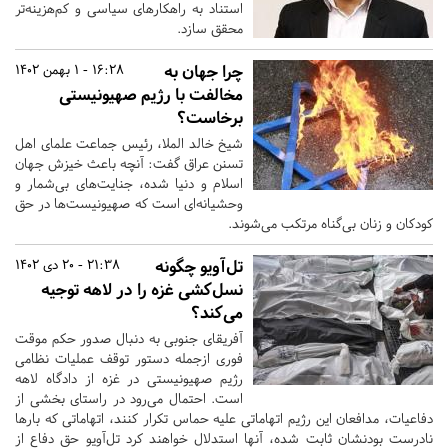
استناد به راهکارهای سیاسی و کم‌هزینه‌تر
محقق سازد.
چرا جهان به
16:28 - 1 بهمن 1402
مخالفت با رژیم صهیونیستی
برخاست؟
شیخ خالد الملا، رئیس جماعت علمای اهل
تسنن عراق گفت: آنچه باعث خیزش جهان
اسلام و دنیا شده، جنایت‌های بی‌شمار و
وحشیانه‌ای است که صهیونیست‌ها در حق
کودکان و زنان بی‌گناه مرتکب می‌شوند.
تل‌آویو چگونه
21:38 - 20 دی 1402
نسل‌کشی غزه را در لاهه توجیه
می‌کند؟
آفریقای جنوبی به دنبال صدور حکم موقت
فوری ازجمله دستور توقف عملیات نظامی
رژیم صهیونیستی در غزه از دادگاه لاهه
است. احتمال می‌رود در راستای بخشی از
دفاعیات، مدافعان این رژیم اتهاماتی علیه حماس تکرار کنند، اتهاماتی که بارها
نادرست بودنشان ثابت شده، آنها استدلال خواهند کرد تل‌آویو حق دفاع از