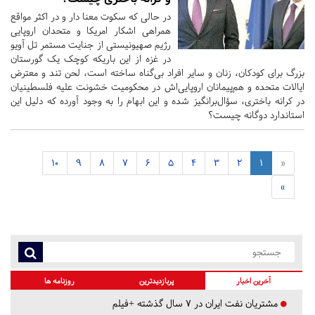
در حالی که سکوت معنا دار و در اکثر مواقع
همراهی اشکار امریکا و متحدان اروپایی
رژیم صهیونیستی از جنایت مستمر تل آویو
در غزه از این باریکه کوچک یک گورستان
بزرگ برای کودکان، زنان و سایر افراد بی‌گناه ساخته است، لحن تند و معترض
ایالات متحده و هم‌پیمانان اروپایی‌اش در محکومیت خشونت علیه فلسطینیان
در کرانه باختری، سؤال‌برانگیز شده و این ابهام را به وجود آورده که دلیل این
استاندارد دوگانه چیست؟
10
9
8
7
6
5
4
3
2
1
«
»
آخرین اخبار
پربازدیدترین
روزنامه ها
مشتریان نفت ایران در ۷ سال گذشته +فیلم