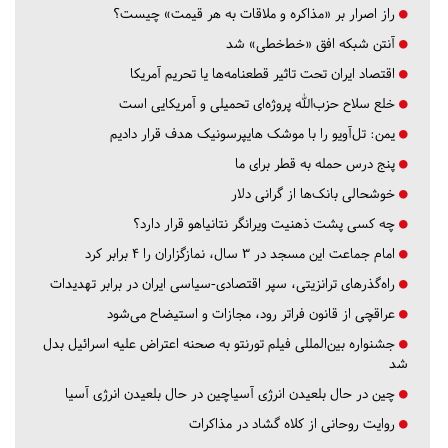
راز اصرار بر «مذاکره و ملاقات به هر قیمت» چیست؟
آنتن شبکه افق «خط‌خطی» شد
اقتصاد ایران تحت تاثیر قطعنامه‌ها یا تحریم‌ آمریکا
خلع سلاح حزب‌الله پروژه‌ای تحمیلی و آمریکایی است
یمن: تل‌آویو را با موشک هایپرسونیک هدف قرار دادیم
پنج درس‌ حمله به قطر برای ما
خوشحالی بانک‌ها از گرانی دلار
چه کسی پشت ذهنیت ویرانگر نتانیاهو قرار دارد؟
امام جماعت این مسجد در ۳ سال، نمازگزاران را ۴ برابر کرد
راه‌گذرهای ترانزیتی، سپر اقتصادی-سیاسی ایران در برابر تهدیدات
عراقچی از قانون فراتر رود، مجازات و استیضاح می‌شود
جشنواره بین‌المللی فیلم تورنتو به صحنه اعتراض علیه اسرائیل بدل
شد
چین در حال بلعیدن انرژی آسیاچین در حال بلعیدن انرژی آسیا
روایت روحانی از کلاه گشاد در مذاکرات