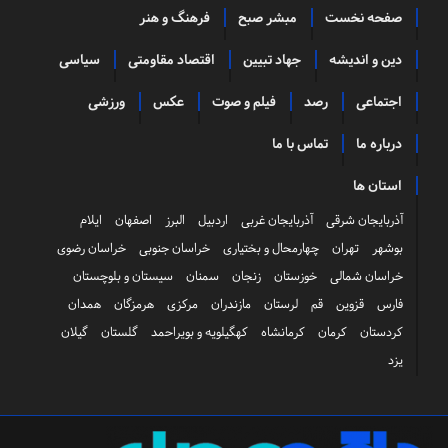
صفحه نخست
مبشر صبح
فرهنگ و هنر
دین و اندیشه
جهاد تبیین
اقتصاد مقاومتی
سیاسی
اجتماعی
رصد
فیلم و صوت
عکس
ورزشی
درباره ما
تماس با ما
استان ها
آذربایجان شرقی
آذربایجان غربی
اردبیل
البرز
اصفهان
ایلام
بوشهر
تهران
چهارمحال و بختیاری
خراسان جنوبی
خراسان رضوی
خراسان شمالی
خوزستان
زنجان
سمنان
سیستان و بلوچستان
فارس
قزوین
قم
لرستان
مازندران
مرکزی
هرمزگان
همدان
کردستان
کرمان
کرمانشاه
کهگیلویه و بویراحمد
گلستان
گیلان
یزد