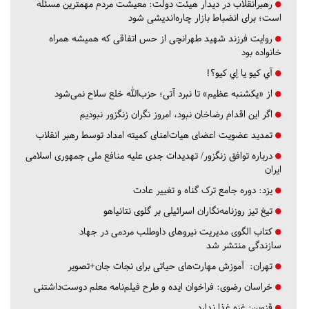
رهبرانقلاب در دیدار هیئت دولت: معیشت مردم مهمترین مسئله
است؛ برای انضباط بازار چاره‌اندیشی شود
روایت فرزند شهید طهرانچی از حس اتفاقی که همیشه همراه
خانواده بود
آي كيو يا اِي كيو؟!
از «یکشنبه عظیم» تا نبرد آتی؛ حزب‌الله خلع سلاح نمی‌شود
اگر این اقدام رضاخان نبود، امروز نگران زنگزور نبودیم
تمدید عضویت اعضای هیات‌امنای کمیته امداد توسط رهبر انقلاب
درباره توافق زنگزور/ تهدیدات جدی علیه منافع ملی جمهوری اسلامی
ایران
یزد:
دوره جامع ترک گناه و تغییر عادت
تیغ تیز روزنامه‌نگاران اسرائیلی بر گلوی نتانیاهو
کتاب الگوی مدیریت نیروهای داوطلب مردمی در جهاد
سازندگی منتشر شد
تهران:
آموزش مهارت‌های حیاتی برای نجات جان+تصویر
خراسان رضوی:
فراخوان ایده و طرح فیلم‌نامه معلم دوست‌داشتنی
قزوین:
غزه غذا ندارد