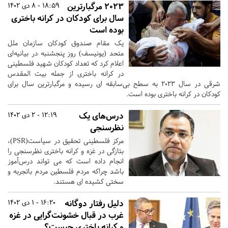
۲۰۲۳ مرگبارترین
18:59 - 8 دی 1402
سال برای کودکان در کرانه باختری
بوده است
یک مقام صندوق کودکان سازمان ملل
متحد (یونیسف) روز پنجشنبه در بیانیه‌ای
اعلام کرد که تعداد کودکان شهید فلسطینی
در کرانه باختری از جمله بیت المقدس
شرقی در سال ۲۰۲۳ به سطح بی‌سابقه ای رسیده و مرگبارترین سال برای
کودکان در کرانه باختری بوده است.
درس‌های یک
12:19 - 2 دی 1402
نظرسنجی
مرکز فلسطینی تحقیق در سیاست(PSR)،
بتازگی در غزه و کرانه باختری نظرسنجی را
انجام داده است که می تواند درس‌آموز
باشد چراکه مردم فلسطین مردم باتجربه ‌و
سختی کشیده ‌ای هستند.
دلیل رفتار دوگانه
16:20 - 1 دی 1402
غرب در قبال خشونت‌گرایی در غزه
و کرانه باختری چیست؟