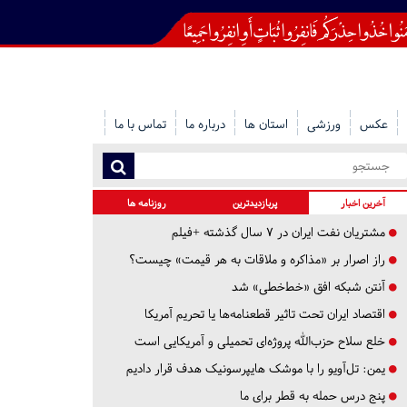
عکس
ورزشی
استان ها
درباره ما
تماس با ما
آخرین اخبار
پربازدیدترین
روزنامه ها
مشتریان نفت ایران در ۷ سال گذشته +فیلم
راز اصرار بر «مذاکره و ملاقات به هر قیمت» چیست؟
آنتن شبکه افق «خط‌خطی» شد
اقتصاد ایران تحت تاثیر قطعنامه‌ها یا تحریم‌ آمریکا
خلع سلاح حزب‌الله پروژه‌ای تحمیلی و آمریکایی است
یمن: تل‌آویو را با موشک هایپرسونیک هدف قرار دادیم
پنج درس‌ حمله به قطر برای ما