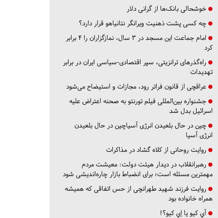
خوشحالی بانک‌ها از گرانی دلار
چه کسی پشت ذهنیت ویرانگر نتانیاهو قرار دارد؟
امام جماعت این مسجد در ۳ سال، نمازگزاران را ۴ برابر
کرد
راه‌گذرهای ترانزیتی، سپر اقتصادی-سیاسی ایران در برابر
تهدیدات
عراقچی از قانون فراتر رود، مجازات و استیضاح می‌شود
جشنواره بین‌المللی فیلم تورنتو به صحنه اعتراض علیه
اسرائیل بدل شد
چین در حال بلعیدن انرژی آسیاچین در حال بلعیدن
انرژی آسیا
روایت روحانی از کلاه گشاد در مذاکرات
رهبرانقلاب در دیدار هیئت دولت: معیشت مردم
مهمترین مسئله است؛ برای انضباط بازار چاره‌اندیشی شود
روایت فرزند شهید طهرانچی از حس اتفاقی که همیشه
همراه خانواده بود
آي كيو يا اِي كيو؟!