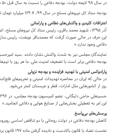
در سال ۹۸ لایحه دولت، بودجه دفاعی را نسبت به سال قبل ۵۰ درصد کاهش داد.
بودجه ستاد کل نیروهای مسلح در سال ۹۹، ۱۲۴.۷ میلیارد تومان تقلیل پیدا کرد.
اعترافات کلیدی و واکنش‌های نظامی و پارلمانی
آذر ۱۳۹۵، شهید محمد باقری، رئیس ستاد کل نیروهای مسلح، اعلام کرد: «دولت تنها ۲۰ درصد بودجه دفاعی مصوب را پرداخت کرده است.»
این حرف در حالی صورت گرفت که محمدباقر نوبخت، رئیس سازمان
دفاعی وجود ندارد.»
نمایندگان مجلس نیز به شدت واکنش نشان دادند. سید امیرحسین
بودجه دفاعی برابر است با تضعیف امنیت ملی. ما هر روز با تیم‌ه
پارادوکس امنیتی با تهدید فزاینده و بودجه نزولی
در حالی که ایران در محاصره تهدیدات امنیتی و تحریم‌های فلج‌کن
روز از کشورهایی مثل امارات، قطر و عربستان کمتر می‌شود.
این امر به تعطیلی بخش‌هایی از صنایع هوایی و دفاعی انجامید.»
پرسش‌های بی‌پاسخ
کاهش بودجه دفاعی در دولت روحانی با دو تناقض اساسی روبرو
نخست تضاد با قانون بالادست و نادیده گرفتن ماده ۱۹۷ قانون برنامه پنجم و اولویت‌های دفاعی برنامه ششم توسعه.