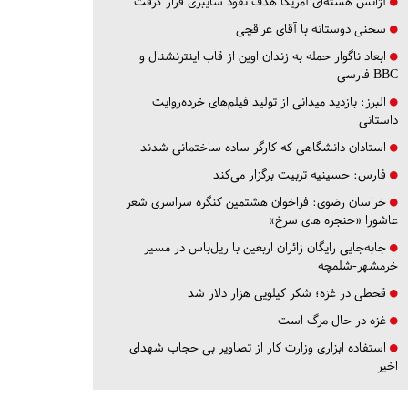
آژانس هسته‌ای آمریکا هدف نفوذ سایبری قرار گرفت
سخنی دوستانه با آقای عراقچی
ابعاد ناگوار حمله به زندان اوین از قاب اینترنشنال و
BBC فارسی
البرز:
بازدید میدانی از تولید فیلم‌های خرده‌روایت
داستانی
استادان دانشگاهی که کارگر ساده ساختمانی شدند
فارس:
حسینیه تربیت برگزار می‌کند
خراسان رضوی:
فراخوان هشتمین کنگره سراسری شعر
عاشورا «حنجره های سرخ»
جابه‌جایی رایگان زائران اربعین با ریل‌باس در مسیر
خرمشهر-شلمچه
قحطی در غزه؛ شکر کیلویی هزار دلار شد
غزه در حال مرگ است
استفاده ابزاری وزارت کار از تصاویر بی حجاب شهدای
اخیر