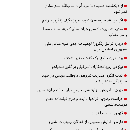
از «یکشنبه عظیم» تا نبرد آتی؛ حزب‌الله خلع سلاح
نمی‌شود
اگر این اقدام رضاخان نبود، امروز نگران زنگزور نبودیم
تمدید عضویت اعضای هیات‌امنای کمیته امداد توسط
رهبر انقلاب
درباره توافق زنگزور/ تهدیدات جدی علیه منافع ملی
جمهوری اسلامی ایران
یزد:
دوره جامع ترک گناه و تغییر عادت
تیغ تیز روزنامه‌نگاران اسرائیلی بر گلوی نتانیاهو
کتاب الگوی مدیریت نیروهای داوطلب مردمی در جهاد
سازندگی منتشر شد
تهران:
آموزش مهارت‌های حیاتی برای نجات جان+تصویر
خراسان رضوی:
فراخوان ایده و طرح فیلم‌نامه معلم
دوست‌داشتنی
قزوین:
غزه غذا ندارد
فارس:
گزارش تصویری از فعالان تربیتی در شیراز