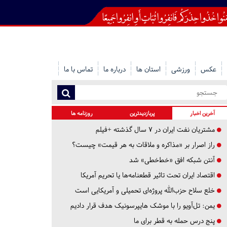
عکس
ورزشی
استان ها
درباره ما
تماس با ما
آخرین اخبار
پربازدیدترین
روزنامه ها
مشتریان نفت ایران در ۷ سال گذشته +فیلم
راز اصرار بر «مذاکره و ملاقات به هر قیمت» چیست؟
آنتن شبکه افق «خط‌خطی» شد
اقتصاد ایران تحت تاثیر قطعنامه‌ها یا تحریم‌ آمریکا
خلع سلاح حزب‌الله پروژه‌ای تحمیلی و آمریکایی است
یمن: تل‌آویو را با موشک هایپرسونیک هدف قرار دادیم
پنج درس‌ حمله به قطر برای ما