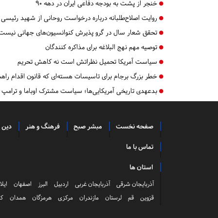
خنجر از پشت به بودجه دفاعی ایران در دهه ۹۰
روایت اصلاح‌طلبانه درباره درخواست روحانی از شهید رئیسی
تحقق شعار سال در گرو پذیرش کنوانسیون‌های جهانی نیست
توصیه مهم نهج البلاغه برای مذاکره کنندگان
سیاست آمریکا تحمیل نظراتش است نه کاهش تحریم
خطر بزرگ برجام برای تاسیسات هسته‌ای که قانون اقدام راهب
بدعهدی تاریخی آمریکایی‌ها؛ سیاست مشترک اوباما و ترامپ
صفحه نخست
مبشر صبح
فرهنگ و هنر
دین 
تماس با ما
استان ها
آذربایجان شرقی
آذربایجان غربی
اردبیل
البرز
اصفهان
ایلا
قزوین
قم
لرستان
مازندران
مرکزی
هرمزگان
همدان
کر