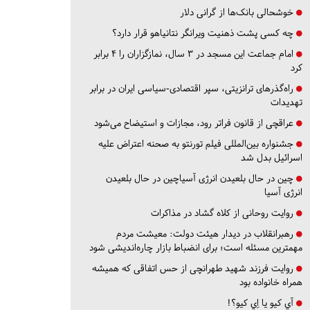
خوشحالی بانک‌ها از گرانی دلار
چه کسی پشت ذهنیت ویرانگر نتانیاهو قرار دارد؟
امام جماعت این مسجد در ۳ سال، نمازگزاران را ۴ برابر
کرد
راه‌گذرهای ترانزیتی، سپر اقتصادی-سیاسی ایران در برابر
تهدیدات
عراقچی از قانون فراتر رود، مجازات و استیضاح می‌شود
جشنواره بین‌المللی فیلم تورنتو به صحنه اعتراض علیه
اسرائیل بدل شد
چین در حال بلعیدن انرژی آسیاچین در حال بلعیدن
انرژی آسیا
روایت روحانی از کلاه گشاد در مذاکرات
رهبرانقلاب در دیدار هیئت دولت: معیشت مردم
مهمترین مسئله است؛ برای انضباط بازار چاره‌اندیشی شود
روایت فرزند شهید طهرانچی از حس اتفاقی که همیشه
همراه خانواده بود
آي كيو يا اِي كيو؟!