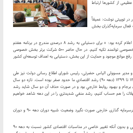
 عظیمی از کشورها ارتباط
 در توییتی نوشت: عمیقاً
ت فعال سرمایه‌گذران بخش
پیش از این عارف معاون اول رئیس جمهور نیز طی مصاحبه ای اعلام کرده بود: « برای دستیابی به رشد 8 درصدی مندرج در برنامه هفتم
توسعه، باید به ظرفیت‌های داخلی به‌ویژه جوانان نخبه و بخش خصوصی توانمند تکیه کنیم. در حال حاضر 500 شرکت برتر بخش خصوصی
د و با رفع موانع موجود و حمایت از این بخش، دستیابی به اهداف توسعه‌ای کشور
ازی و مدیر مسوولی الیاس حضرتی، رئیس شورای اطلاع رسانی دولت نیز طی
یادداشتی با بررسی رشد اقتصادی دهه 90 نوشت: « از سال ۱۳۹۰ تا ۱۳۹۹ (دهه ۹۰) رشد اقتصادي ما حدود صفر بوده است. تازه دو سال
آن محصول برجام و بهبود روابط خارجي بود و در صورت حذف آن دو سال شايد رشد
هلاك را هم حساب كنيم، رشد منفي شديدتري را در اين دهه شاهد خواهيم
این روزنامه با این استدلال به دنبال اثبات این گزاره است که اگرسرمایه گذاری خارجی صورت نگیرد وضعیت شبیه دوران دهه 90 و دوران
این در حالی است که در سه ساله ریاست جمهوری شهید رئیسی و بدون آنکه تغییر خاصی در مناسبات اقتصادی کشور نسبت به دهه 90