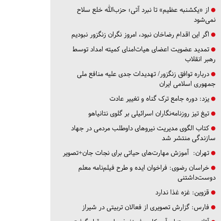
از «یکشنبه عظیم» تا نبرد آتی؛ حزب‌الله خلع سلاح
نمی‌شود
اگر این اقدام رضاخان نبود، امروز نگران زنگزور نبودیم
تمدید عضویت اعضای هیات‌امنای کمیته امداد توسط
رهبر انقلاب
درباره توافق زنگزور/ تهدیدات جدی علیه منافع ملی
جمهوری اسلامی ایران
یزد:
دوره جامع ترک گناه و تغییر عادت
تیغ تیز روزنامه‌نگاران اسرائیلی بر گلوی نتانیاهو
کتاب الگوی مدیریت نیروهای داوطلب مردمی در جهاد
سازندگی منتشر شد
تهران:
آموزش مهارت‌های حیاتی برای نجات جان+تصویر
خراسان رضوی:
فراخوان ایده و طرح فیلم‌نامه معلم
دوست‌داشتنی
قزوین:
غزه غذا ندارد
فارس:
گزارش تصویری از فعالان تربیتی در شیراز