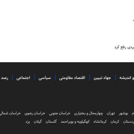
ردی رفع کرد
و اندیشه
جهاد تبیین
اقتصاد مقاومتی
سیاسی
اجتماعی
رصد
م
بوشهر
تهران
چهارمحال و بختیاری
خراسان جنوبی
خراسان رضوی
خراسان شمالی
دستان
کرمان
کرمانشاه
کهگیلویه و بویراحمد
گلستان
گیلان
یزد