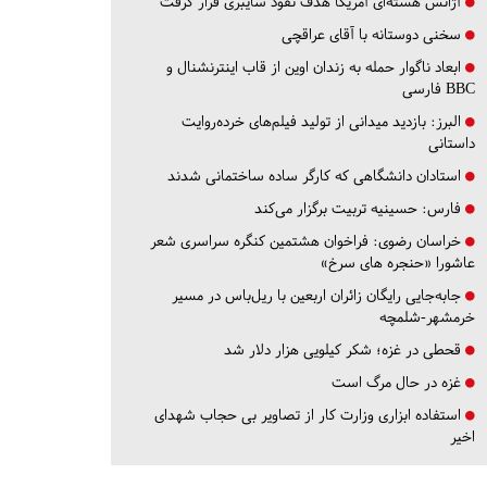
آژانس هسته‌ای آمریکا هدف نفوذ سایبری قرار گرفت
سخنی دوستانه با آقای عراقچی
ابعاد ناگوار حمله به زندان اوین از قاب اینترنشنال و
BBC فارسی
البرز:
بازدید میدانی از تولید فیلم‌های خرده‌روایت
داستانی
استادان دانشگاهی که کارگر ساده ساختمانی شدند
فارس:
حسینیه تربیت برگزار می‌کند
خراسان رضوی:
فراخوان هشتمین کنگره سراسری شعر
عاشورا «حنجره های سرخ»
جابه‌جایی رایگان زائران اربعین با ریل‌باس در مسیر
خرمشهر-شلمچه
قحطی در غزه؛ شکر کیلویی هزار دلار شد
غزه در حال مرگ است
استفاده ابزاری وزارت کار از تصاویر بی حجاب شهدای
اخیر