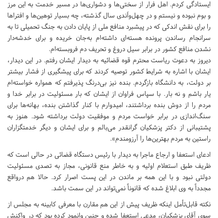
ایستادگی کردم. اهل فرار از سختی‌ها و دشواری‌ها در مسیر خدمت به این مرز
و بوم نبوده و نیستم و در چهل‌واَندی سال گذشته، چه بسیار توهین‌ها و افتراها
را برای نقش اندکی که در پیشبرد منافع ملی از پایان دادن به جنگ تحمیلی تا به
سرانجام رساندن پرونده هسته‌ای داشته‌ام به‌جان خریده و برای خدشه‌دار
نشدن منافع کشور در برابر سیل دروغ و تحریف دم فروبسته‌ام.
دیروز به دعوت ریاست محترم قوه قضائیه به دیدار ایشان رفتم. در این دیدار،
ایشان با اشاره به شرایط کشور توصیه کردند که برای پیشگیری از فشار بیشتر
بر دولت، به دانشگاه بازگردم. بنده نیز بی‌درنگ پذیرفتم که همواره خواسته‌ام
یار باشم و نه بار. با سپاس فراوان از ایشان که بار مسئولیت در برابر خدا و
مردم را از دوش بنده برداشتند، امیدوارم با کنار گذاشتن بنده، بهانه‌ها برای
سنگ‌اندازی در برابر خواست مردم و موفقیت دولت برداشته شود. هنوز به
پشتیبانی از دکتر پزشکیان گرانقدر می‌بالم و برای ایشان و دیگر خدمتگزاران
راستین به مردم بهترین‌ها را آرزومندم».
ادعای استعفا و ارجاع ماجرا به دیدار با رئیس دستگاه قضائی در حالی است که
ظریف طبق استعلام اولیه و به خاطر منع قانونی، مجاز به تصدی مسئولیت
دولتی نبود و با این همه بر ماندن در این پست اصرار کرد. حالا هم درواقع
مجدداً به وی ابلاغ شده که قانوناً نمی‌تواند در این سمت باشد.
نکته قابل‌تأمل اینکه ظریف پیش از این هم مقارن با معرفی کابینه به مجلس از
سوی آقای پزشکیان، مدعی استعفا شده و چنین وانمود کرده بود که در واکنش