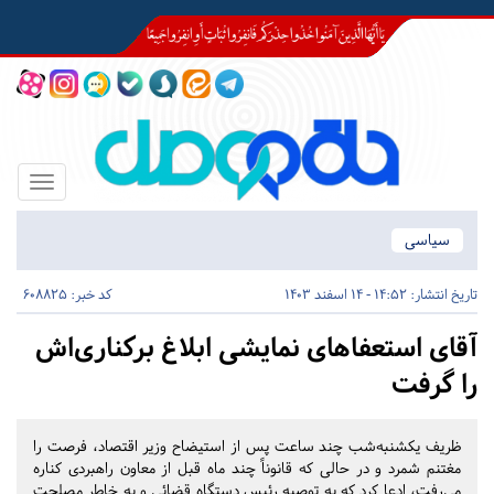
Toggle
igation
سیاسی
تاریخ انتشار:
14:52 - 14 اسفند 1403
کد خبر: 608825
آقای استعفاهای نمایشی ابلاغ برکناری‌اش
را گرفت
ظریف یکشنبه‌شب چند ساعت پس از استیضاح وزیر اقتصاد، فرصت را
مغتنم شمرد و در حالی که قانوناً چند ماه قبل از معاون راهبردی کناره
می‌رفت، ادعا کرد که به توصیه رئیس دستگاه قضائی و به خاطر مصلحت