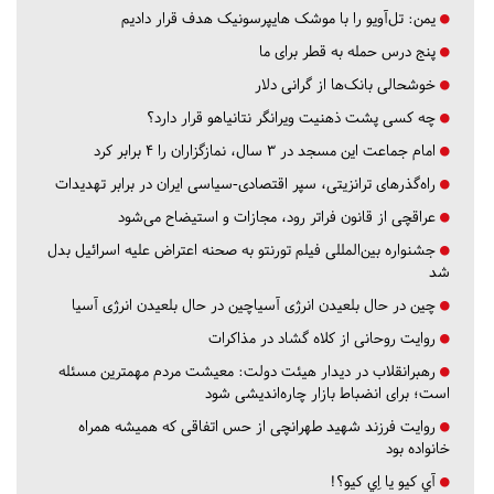
یمن: تل‌آویو را با موشک هایپرسونیک هدف قرار دادیم
پنج درس‌ حمله به قطر برای ما
خوشحالی بانک‌ها از گرانی دلار
چه کسی پشت ذهنیت ویرانگر نتانیاهو قرار دارد؟
امام جماعت این مسجد در ۳ سال، نمازگزاران را ۴ برابر کرد
راه‌گذرهای ترانزیتی، سپر اقتصادی-سیاسی ایران در برابر تهدیدات
عراقچی از قانون فراتر رود، مجازات و استیضاح می‌شود
جشنواره بین‌المللی فیلم تورنتو به صحنه اعتراض علیه اسرائیل بدل
شد
چین در حال بلعیدن انرژی آسیاچین در حال بلعیدن انرژی آسیا
روایت روحانی از کلاه گشاد در مذاکرات
رهبرانقلاب در دیدار هیئت دولت: معیشت مردم مهمترین مسئله
است؛ برای انضباط بازار چاره‌اندیشی شود
روایت فرزند شهید طهرانچی از حس اتفاقی که همیشه همراه
خانواده بود
آي كيو يا اِي كيو؟!