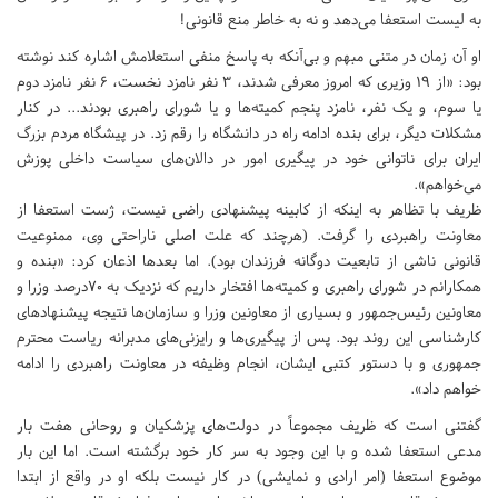
به لیست استعفا می‌دهد و نه به خاطر منع قانونی!
او آن زمان در متنی مبهم و بی‌آنکه به پاسخ منفی استعلامش اشاره کند نوشته
بود: «از ۱۹ وزیری که امروز معرفی شدند، ۳ نفر نامزد نخست، ۶ نفر نامزد دوم
یا سوم، و یک نفر، نامزد پنجم کمیته‌ها و یا شورای راهبری بودند... در کنار
مشکلات دیگر، برای بنده ادامه راه در دانشگاه را رقم زد. در پیشگاه مردم بزرگ
ایران برای ناتوانی خود در پیگیری امور در دالان‌های سیاست داخلی پوزش
می‌خواهم».
ظریف با تظاهر به اینکه از کابینه پیشنهادی راضی نیست، ژست استعفا از
معاونت راهبردی را گرفت. (هرچند که علت اصلی ناراحتی وی، ممنوعیت
قانونی ناشی از تابعیت دوگانه فرزندان بود). اما بعدها اذعان کرد: «بنده و
همکارانم در شورای راهبری و کمیته‌ها افتخار داریم که نزدیک به ۷۰درصد وزرا و
معاونین رئیس‌جمهور و بسیاری از معاونین وزرا و سازمان‌ها نتیجه پیشنهادهای
کارشناسی این روند بود. پس از پیگیری‌ها و رایزنی‌های مدبرانه ریاست محترم
جمهوری و با دستور کتبی ایشان، انجام وظیفه در معاونت راهبردی را ادامه
خواهم داد».
گفتنی است که ظریف مجموعاً در دولت‌های پزشکیان و روحانی هفت بار
مدعی استعفا شده و با این وجود به سر کار خود برگشته است. اما این بار
موضوع استعفا (امر ارادی و نمایشی) در کار نیست بلکه او در واقع از ابتدا