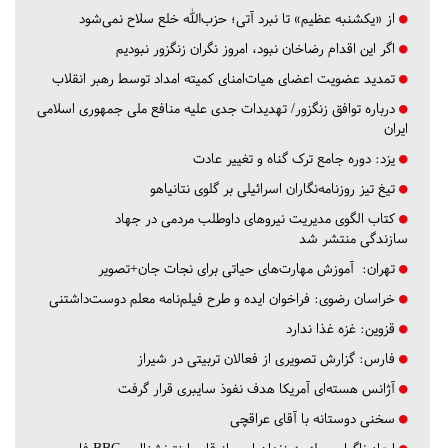
از «یکشنبه عظیم» تا نبرد آتی؛ حزب‌الله خلع سلاح نمی‌شود
اگر این اقدام رضاخان نبود، امروز نگران زنگزور نبودیم
تمدید عضویت اعضای هیات‌امنای کمیته امداد توسط رهبر انقلاب
درباره توافق زنگزور/ تهدیدات جدی علیه منافع ملی جمهوری اسلامی
ایران
یزد:
دوره جامع ترک گناه و تغییر عادت
تیغ تیز روزنامه‌نگاران اسرائیلی بر گلوی نتانیاهو
کتاب الگوی مدیریت نیروهای داوطلب مردمی در جهاد
سازندگی منتشر شد
تهران:
آموزش مهارت‌های حیاتی برای نجات جان+تصویر
خراسان رضوی:
فراخوان ایده و طرح فیلم‌نامه معلم دوست‌داشتنی
قزوین:
غزه غذا ندارد
فارس:
گزارش تصویری از فعالان تربیتی در شیراز
آژانس هسته‌ای آمریکا هدف نفوذ سایبری قرار گرفت
سخنی دوستانه با آقای عراقچی