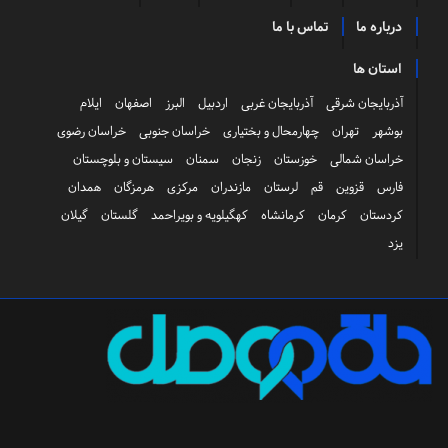
درباره ما
تماس با ما
استان ها
آذربایجان شرقی
آذربایجان غربی
اردبیل
البرز
اصفهان
ایلام
بوشهر
تهران
چهارمحال و بختیاری
خراسان جنوبی
خراسان رضوی
خراسان شمالی
خوزستان
زنجان
سمنان
سیستان و بلوچستان
فارس
قزوین
قم
لرستان
مازندران
مرکزی
هرمزگان
همدان
کردستان
کرمان
کرمانشاه
کهگیلویه و بویراحمد
گلستان
گیلان
یزد