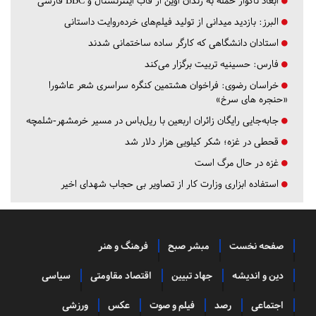
ابعاد ناگوار حمله به زندان اوین از قاب اینترنشنال و BBC فارسی
البرز:
بازدید میدانی از تولید فیلم‌های خرده‌روایت داستانی
استادان دانشگاهی که کارگر ساده ساختمانی شدند
فارس:
حسینیه تربیت برگزار می‌کند
خراسان رضوی:
فراخوان هشتمین کنگره سراسری شعر عاشورا
«حنجره های سرخ»
جابه‌جایی رایگان زائران اربعین با ریل‌باس در مسیر خرمشهر-شلمچه
قحطی در غزه؛ شکر کیلویی هزار دلار شد
غزه در حال مرگ است
استفاده ابزاری وزارت کار از تصاویر بی حجاب شهدای اخیر
صفحه نخست
مبشر صبح
فرهنگ و هنر
دین و اندیشه
جهاد تبیین
اقتصاد مقاومتی
سیاسی
اجتماعی
رصد
فیلم و صوت
عکس
ورزشی