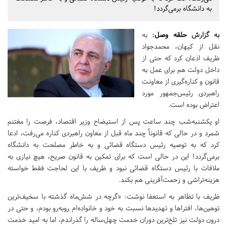
به دانشگاه برمی‌گردد!
به گزارش
حلقه وصل
:
به
نقل از کیهان، محمدجواد
ظریف اذعان کرد که حتی از
داخل دولت هم برای عمل به
قانون و کناره‌گیری از معاونت
راهبردی رئیس‌جمهور مورد
اعتراض بوده است.
او یکشنبه‌شب چند ساعت پس از استیضاح وزیر اقتصاد، فرصت را مغتنم
شمرد و در حالی که قانوناً چند ماه قبل از معاون راهبردی کناره می‌رفت، ادعا
کرد که به توصیه رئیس دستگاه قضائی و به خاطر مصلحت به دانشگاه
برمی‌گردد! این در حالی است که برای تمکین به قانون صریح، هیچ نیازی به
ملافات با رئیس دستگاه قضائی نبود و ظریف با این لحاجت فقط خواسته
هزینه‌تراشی و زحمت‌آفرینی هم بکند.
ظریف با تظاهر به استعفا نوشت: «گرچه در شش‌ماه گذشته با سخیف‌ترین
توهین‌ها، افتراها و تهدیدها نسبت به خود و خانواده‌ام رو‌به‌رو بودم، و حتی در
درون دولت نیز تلخ‌ترین دوران خدمت چهل‌ساله را گذراندم، اما به امید خدمت