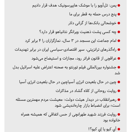
یمن: تل‌آویو را با موشک هایپرسونیک هدف قرار دادیم
پنج درس‌ حمله به قطر برای ما
خوشحالی بانک‌ها از گرانی دلار
چه کسی پشت ذهنیت ویرانگر نتانیاهو قرار دارد؟
امام جماعت این مسجد در ۳ سال، نمازگزاران را ۴ برابر کرد
راه‌گذرهای ترانزیتی، سپر اقتصادی-سیاسی ایران در برابر تهدیدات
عراقچی از قانون فراتر رود، مجازات و استیضاح می‌شود
جشنواره بین‌المللی فیلم تورنتو به صحنه اعتراض علیه اسرائیل بدل
شد
چین در حال بلعیدن انرژی آسیاچین در حال بلعیدن انرژی آسیا
روایت روحانی از کلاه گشاد در مذاکرات
رهبرانقلاب در دیدار هیئت دولت: معیشت مردم مهمترین مسئله
است؛ برای انضباط بازار چاره‌اندیشی شود
روایت فرزند شهید طهرانچی از حس اتفاقی که همیشه همراه
خانواده بود
آي كيو يا اِي كيو؟!