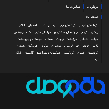
درباره ما
تماس با ما
استان ها
آذربایجان شرقی
آذربایجان غربی
اردبیل
البرز
اصفهان
ایلام
بوشهر
تهران
چهارمحال و بختیاری
خراسان جنوبی
خراسان رضوی
خراسان شمالی
خوزستان
زنجان
سمنان
سیستان و بلوچستان
فارس
قزوین
قم
لرستان
مازندران
مرکزی
هرمزگان
همدان
کردستان
کرمان
کرمانشاه
کهگیلویه و بویراحمد
گلستان
گیلان
یزد