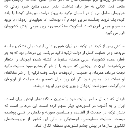
متحد قابل اتکایی به جز ایران نداشت. بنابر ادعای منابع خبری زمانی که
هواپیمای حامل وی از در آسمان ترکیه به پرواز درآمد، نیروهای کودتا با بلند
کردن یک فروند جنگنده در پی انهدام آن بوده‌اند، اما هواپیمای اردوغان با ورود
به حریم هوایی ایران تحت اسکورت جنگنده‌های نیروی هوایی ارتش کشورمان
قرار می گیرد.
ساعتی پس از کودتا در ترکیه، در ایران شورای عالی امنیت ملی تشکیل جلسه
می‌دهد و بر حمایت کامل از دولت ترکیه تاکید می‌کند. این درحالی بود که به جز
قطر، عمده کشورهای عربی منطقه سقوط یا کشته شدن اردوغان را انتظار
می‌کشیدند. ایران در روزهایی که سوریه را از شر گروه‌های مورد حمایت ترکیه
نجات می‌داد، همزمان با حمایت از اردوغان، دولت وقت ترکیه را از شر مخالفان
او نجات داد. معلوم نبود اگر آن روز ایران تصمیم به حمایت از اردوغان
نمی‌گرفت، سرنوشت اردوغان و وزیر زبان دراز او چه می‌شد.
فیدان که درحال حاضر وزارت خود را مدیون جنگنده‌های ارتش ایران است،
ایران را به آشوب در کشورهای دیگر متهم کرده است. این درحالی است که
نقش ترکیه در حمایت از القاعده و مسلحین سوریه و داعش بر کسی پوشیده
نیست. حمایت تسلیحاتی، لجستیکی و مالی این کشور از تروریست‌های
تکفیری سال‌ها در پیش چشم کشورهای منطقه اتفاق افتاد.