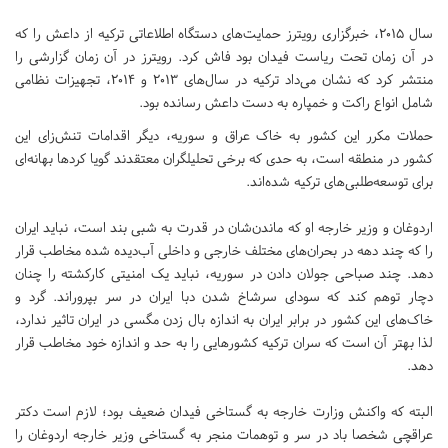
سال 2015، خبرگزاری رویترز حمایت‌های دستگاه اطلاعاتی ترکیه از داعش را که
در آن زمان تحت ریاست فیدان بود فاش کرد. رویترز در آن زمان گزارشی را
منتشر کرد که نشان می‌داد ترکیه در سال‌های 2013 و 2014، تجهیزات نظامی
شامل انواع راکت و خمپاره به دست داعش رسانده بود.
حملات مکرر این کشور به خاک عراق و سوریه، دیگر اقدامات تنش‌زای این
کشور در منطقه است، به حدی که برخی تحلیلگران معتقدند گویا کردها بهانه‌ای
برای توسعه‌طلبی‌های ترکیه شده‌اند.
اردوغان و وزیر خارجه او که ماندن‌شان در قدرت به شبی بند است، نباید ایران
را که چند دهه در بحران‌های مختلف خارجی و داخلی آب‌دیده شده مخاطب قرار
دهد. چند صباحی جولان دادن در سوریه، نباید یک امنیتی کارکشته را چنان
دچار توهم کند که سودای سرشاخ شدن دبا ایران در سر بپروراند. گرد و
خاک‌های این کشور در برابر ایران به اندازه بال زدن مگسی در ایران تاثیر ندارد،
لذا بهتر آن است که سران ترکیه کشورهایی را به حد و اندازه خود مخاطب قرار
دهد.
البته که واکنش وزارت خارجه به گستاخی فیدان ضعیف بود؛ لازم است دکتر
عراقچی شخصا باد در سر و توهمات منجر به گستاخی وزیر خارجه اردوغان را