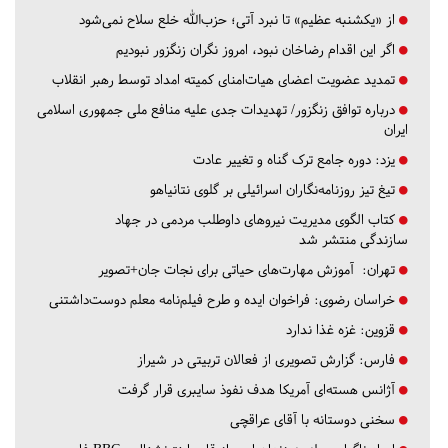
از «یکشنبه عظیم» تا نبرد آتی؛ حزب‌الله خلع سلاح نمی‌شود
اگر این اقدام رضاخان نبود، امروز نگران زنگزور نبودیم
تمدید عضویت اعضای هیات‌امنای کمیته امداد توسط رهبر انقلاب
درباره توافق زنگزور/ تهدیدات جدی علیه منافع ملی جمهوری اسلامی
ایران
یزد:
دوره جامع ترک گناه و تغییر عادت
تیغ تیز روزنامه‌نگاران اسرائیلی بر گلوی نتانیاهو
کتاب الگوی مدیریت نیروهای داوطلب مردمی در جهاد
سازندگی منتشر شد
تهران:
آموزش مهارت‌های حیاتی برای نجات جان+تصویر
خراسان رضوی:
فراخوان ایده و طرح فیلم‌نامه معلم دوست‌داشتنی
قزوین:
غزه غذا ندارد
فارس:
گزارش تصویری از فعالان تربیتی در شیراز
آژانس هسته‌ای آمریکا هدف نفوذ سایبری قرار گرفت
سخنی دوستانه با آقای عراقچی