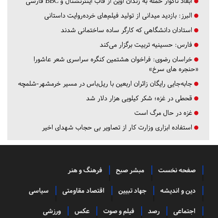
ابعاد ناگوار حمله به زندان اوین از قاب اینترنشنال و BBC فارسی
البرز:
بازدید میدانی از تولید فیلم‌های خرده‌روایت داستانی
استادان دانشگاهی که کارگر ساده ساختمانی شدند
فارس:
حسینیه تربیت برگزار می‌کند
خراسان رضوی:
فراخوان هشتمین کنگره سراسری شعر عاشورا
«حنجره های سرخ»
جابه‌جایی رایگان زائران اربعین با ریل‌باس در مسیر خرمشهر-شلمچه
قحطی در غزه؛ شکر کیلویی هزار دلار شد
غزه در حال مرگ است
استفاده ابزاری وزارت کار از تصاویر بی حجاب شهدای اخیر
صفحه نخست
مبشر صبح
فرهنگ و هنر
دین و اندیشه
جهاد تبیین
اقتصاد مقاومتی
سیاسی
اجتماعی
رصد
فیلم و صوت
عکس
ورزشی