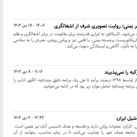
ر یمنی؛ روایت تصویری شرف از اشغالگری
14:06 - 17 دی 1403
 می‌شود، کاریکاتور به ابزاری قدرتمند برای مقاومت در برابر اشغالگری و ظلم
ریکاتوریست برجسته یمنی، با قلمی تیز و پیامی روشن، هنرش را به سلاحی
ا به تأمل، آگاهی و ایستادگی دعوت می‌کند.
ه را نمی‌پذیرند
11:16 - 8 دی 1403
بر اساس اسناد، دولت ترکیه از اواسط ۱۳۹۸ درصدد برآمد تا طی یک برنامه دقیق چندلایه، الگوی ادلب را
رنامه چندلایه شامل موارد زیر بود که در ادامه می‌خوانید.
شیل ایران
12:43 - 2 دی 1403
ی، کارکرد عملیات روانی دارند و فلسفه و هدف تاسیس آنان نیز همین است.
جامعه هدف خود را هدایت می‌کنند تا در زمان مناسب، بتوانند از آن