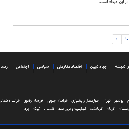
ی در این حیطه است.
»
10
و اندیشه
جهاد تبیین
اقتصاد مقاومتی
سیاسی
اجتماعی
رصد
م
بوشهر
تهران
چهارمحال و بختیاری
خراسان جنوبی
خراسان رضوی
خراسان شمالی
دستان
کرمان
کرمانشاه
کهگیلویه و بویراحمد
گلستان
گیلان
یزد