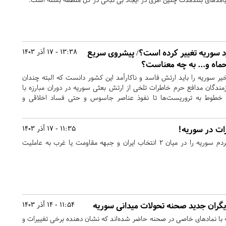
رد سوریه تغییر کرده است؟/ پیشروی سریع
13:38 - 17 آذر 1403
ماه و... به چه معناست؟
خیر سوریه را باید ارتش فاسد و ناکارآمد این کشور دانست که البته چندان
دگان مدافع حرم خاطرات تلخی از ارتش بعثی سوریه در دوران مبارزه با
یم خطوط به تروریست‌ها تا نفوذ عناصر جاسوس و حتی فساد اخلاقی و
ارات در سوریه!
11:35 - 17 آذر 1403
طرف عربی-غربی می‌خواهد مردم سوریه را در میان ۲ انتخاب ایران و جبهه مقاومت یا غرب به عاملیت
یگران جدید صحنه تحولات میدانی سوریه
11:54 - 14 آذر 1403
 با نمادهای خاصی در صحنه حاضر شده‌اند که نشان دهنده برخی تغییرات و