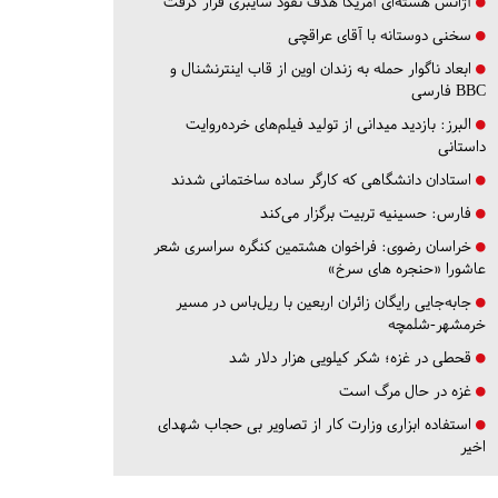
آژانس هسته‌ای آمریکا هدف نفوذ سایبری قرار گرفت
سخنی دوستانه با آقای عراقچی
ابعاد ناگوار حمله به زندان اوین از قاب اینترنشنال و
BBC فارسی
البرز:
بازدید میدانی از تولید فیلم‌های خرده‌روایت
داستانی
استادان دانشگاهی که کارگر ساده ساختمانی شدند
فارس:
حسینیه تربیت برگزار می‌کند
خراسان رضوی:
فراخوان هشتمین کنگره سراسری شعر
عاشورا «حنجره های سرخ»
جابه‌جایی رایگان زائران اربعین با ریل‌باس در مسیر
خرمشهر-شلمچه
قحطی در غزه؛ شکر کیلویی هزار دلار شد
غزه در حال مرگ است
استفاده ابزاری وزارت کار از تصاویر بی حجاب شهدای
اخیر