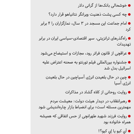
خوشحالی بانک‌ها از گرانی دلار
چه کسی پشت ذهنیت ویرانگر نتانیاهو قرار دارد؟
امام جماعت این مسجد در ۳ سال، نمازگزاران را ۴ برابر
کرد
راه‌گذرهای ترانزیتی، سپر اقتصادی-سیاسی ایران در برابر
تهدیدات
عراقچی از قانون فراتر رود، مجازات و استیضاح می‌شود
جشنواره بین‌المللی فیلم تورنتو به صحنه اعتراض علیه
اسرائیل بدل شد
چین در حال بلعیدن انرژی آسیاچین در حال بلعیدن
انرژی آسیا
روایت روحانی از کلاه گشاد در مذاکرات
رهبرانقلاب در دیدار هیئت دولت: معیشت مردم
مهمترین مسئله است؛ برای انضباط بازار چاره‌اندیشی شود
روایت فرزند شهید طهرانچی از حس اتفاقی که همیشه
همراه خانواده بود
آي كيو يا اِي كيو؟!