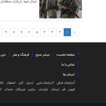
اعمال نفوذ بازیگران منطقه‌ا
9
8
7
6
5
4
3
2
1
«
صفحه نخست
مبشر صبح
فرهنگ و هنر
دین 
تماس با ما
استان ها
آذربایجان شرقی
آذربایجان غربی
اردبیل
البرز
اصفهان
ایلا
قزوین
قم
لرستان
مازندران
مرکزی
هرمزگان
همدان
کر