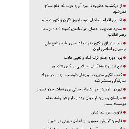
از «یکشنبه عظیم» تا نبرد آتی؛ حزب‌الله خلع سلاح
نمی‌شود
اگر این اقدام رضاخان نبود، امروز نگران زنگزور نبودیم
تمدید عضویت اعضای هیات‌امنای کمیته امداد توسط
رهبر انقلاب
درباره توافق زنگزور/ تهدیدات جدی علیه منافع ملی
جمهوری اسلامی ایران
یزد:
دوره جامع ترک گناه و تغییر عادت
تیغ تیز روزنامه‌نگاران اسرائیلی بر گلوی نتانیاهو
کتاب الگوی مدیریت نیروهای داوطلب مردمی در جهاد
سازندگی منتشر شد
تهران:
آموزش مهارت‌های حیاتی برای نجات جان+تصویر
خراسان رضوی:
فراخوان ایده و طرح فیلم‌نامه معلم
دوست‌داشتنی
قزوین:
غزه غذا ندارد
فارس:
گزارش تصویری از فعالان تربیتی در شیراز