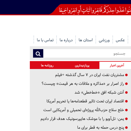
عکس
ورزشی
استان ها
درباره ما
تماس با ما
آخرین اخبار
پربازدیدترین
روزنامه ها
مشتریان نفت ایران در ۷ سال گذشته +فیلم
راز اصرار بر «مذاکره و ملاقات به هر قیمت» چیست؟
آنتن شبکه افق «خط‌خطی» شد
اقتصاد ایران تحت تاثیر قطعنامه‌ها یا تحریم‌ آمریکا
خلع سلاح حزب‌الله پروژه‌ای تحمیلی و آمریکایی است
یمن: تل‌آویو را با موشک هایپرسونیک هدف قرار دادیم
پنج درس‌ حمله به قطر برای ما