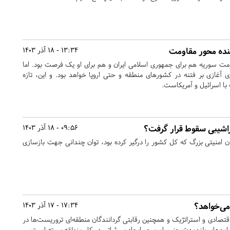
نده محور مقاومت
13:34 - 18 آذر 1403
 سوریه هم برای جمهوری اسلامی ایران و هم برای او یک فرصت بود. اما
ی آغازی بر فتنه در کشورهای منطقه و حتی اروپا خواهد بود. و این، تازه
 با اسرائیل و آمریکاست.
اشیبی سقوط قرار گرفت؟
09:56 - 18 آذر 1403
امنیتی بزرگ که کل کشور را درگیر کرده بود، توان چندانی جهت بازسازی
می‌خواهد؟
17:34 - 17 آذر 1403
تصادی و استراتژیک و همچنین رقابتی گردانندگان منطقه‌ای تروریست‌ها در
یامدهای بلندمدت چنین امری در ایجاد بی ثباتی در کل منطقه بسته است.