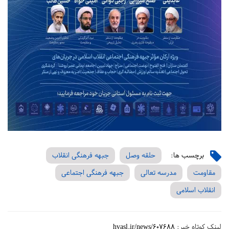
برچسب ها:
حلقه وصل
جبهه فرهنگی انقلاب
مقاومت
مدرسه تعالی
جبهه فرهنگی اجتماعی
انقلاب اسلامی
لینک کوتاه خبر:
hvasl.ir/news/607688