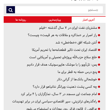
آخرین اخبار
پربازدیدترین
روزنامه ها
مشتریان نفت ایران در ۷ سال گذشته +فیلم
راز اصرار بر «مذاکره و ملاقات به هر قیمت» چیست؟
آنتن شبکه افق «خط‌خطی» شد
اقتصاد ایران تحت تاثیر قطعنامه‌ها یا تحریم‌ آمریکا
خلع سلاح حزب‌الله پروژه‌ای تحمیلی و آمریکایی است
یمن: تل‌آویو را با موشک هایپرسونیک هدف قرار دادیم
پنج درس‌ حمله به قطر برای ما
خوشحالی بانک‌ها از گرانی دلار
چه کسی پشت ذهنیت ویرانگر نتانیاهو قرار دارد؟
امام جماعت این مسجد در ۳ سال، نمازگزاران را ۴ برابر کرد
راه‌گذرهای ترانزیتی، سپر اقتصادی-سیاسی ایران در برابر تهدیدات
عراقچی از قانون فراتر رود، مجازات و استیضاح می‌شود