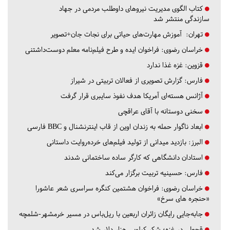
کتاب الگوی مدیریت نیروهای داوطلب مردمی در جهاد
سازندگی منتشر شد
تهران:
آموزش مهارت‌های حیاتی برای نجات جان+تصویر
خراسان رضوی:
فراخوان ایده و طرح فیلم‌نامه معلم دوست‌داشتنی
قزوین:
غزه غذا ندارد
فارس:
گزارش تصویری از فعالان تربیتی در شیراز
آژانس هسته‌ای آمریکا هدف نفوذ سایبری قرار گرفت
سخنی دوستانه با آقای عراقچی
ابعاد ناگوار حمله به زندان اوین از قاب اینترنشنال و BBC فارسی
البرز:
بازدید میدانی از تولید فیلم‌های خرده‌روایت داستانی
استادان دانشگاهی که کارگر ساده ساختمانی شدند
فارس:
حسینیه تربیت برگزار می‌کند
خراسان رضوی:
فراخوان هشتمین کنگره سراسری شعر عاشورا
«حنجره های سرخ»
جابه‌جایی رایگان زائران اربعین با ریل‌باس در مسیر خرمشهر-شلمچه
قحطی در غزه؛ شکر کیلویی هزار دلار شد