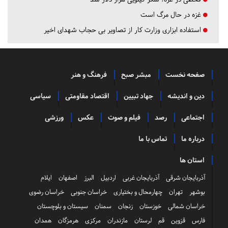
غزه در حال مرگ است
استفاده ابزاری وزارت کار از تصاویر بی حجاب شهدای اخیر
صفحه نخست
مبشر صبح
فرهنگ و هنر
دین و اندیشه
جهاد تبیین
اقتصاد مقاومتی
سیاسی
اجتماعی
رصد
فیلم و صوت
عکس
ورزشی
درباره ما
تماس با ما
استان ها
آذربایجان شرقی
آذربایجان غربی
اردبیل
البرز
اصفهان
ایلام
بوشهر
تهران
چهارمحال و بختیاری
خراسان جنوبی
خراسان رضوی
خراسان شمالی
خوزستان
زنجان
سمنان
سیستان و بلوچستان
فارس
قزوین
قم
لرستان
مازندران
مرکزی
هرمزگان
همدان