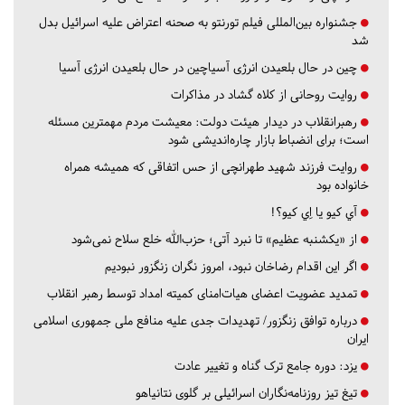
جشنواره بین‌المللی فیلم تورنتو به صحنه اعتراض علیه اسرائیل بدل
شد
چین در حال بلعیدن انرژی آسیاچین در حال بلعیدن انرژی آسیا
روایت روحانی از کلاه گشاد در مذاکرات
رهبرانقلاب در دیدار هیئت دولت: معیشت مردم مهمترین مسئله
است؛ برای انضباط بازار چاره‌اندیشی شود
روایت فرزند شهید طهرانچی از حس اتفاقی که همیشه همراه
خانواده بود
آي كيو يا اِي كيو؟!
از «یکشنبه عظیم» تا نبرد آتی؛ حزب‌الله خلع سلاح نمی‌شود
اگر این اقدام رضاخان نبود، امروز نگران زنگزور نبودیم
تمدید عضویت اعضای هیات‌امنای کمیته امداد توسط رهبر انقلاب
درباره توافق زنگزور/ تهدیدات جدی علیه منافع ملی جمهوری اسلامی
ایران
یزد:
دوره جامع ترک گناه و تغییر عادت
تیغ تیز روزنامه‌نگاران اسرائیلی بر گلوی نتانیاهو