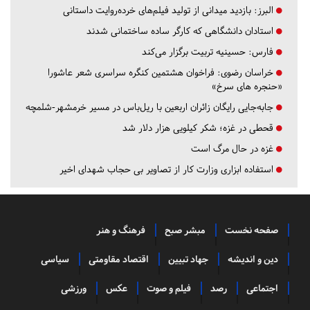
البرز:
بازدید میدانی از تولید فیلم‌های خرده‌روایت داستانی
استادان دانشگاهی که کارگر ساده ساختمانی شدند
فارس:
حسینیه تربیت برگزار می‌کند
خراسان رضوی:
فراخوان هشتمین کنگره سراسری شعر عاشورا
«حنجره های سرخ»
جابه‌جایی رایگان زائران اربعین با ریل‌باس در مسیر خرمشهر-شلمچه
قحطی در غزه؛ شکر کیلویی هزار دلار شد
غزه در حال مرگ است
استفاده ابزاری وزارت کار از تصاویر بی حجاب شهدای اخیر
صفحه نخست
مبشر صبح
فرهنگ و هنر
دین و اندیشه
جهاد تبیین
اقتصاد مقاومتی
سیاسی
اجتماعی
رصد
فیلم و صوت
عکس
ورزشی