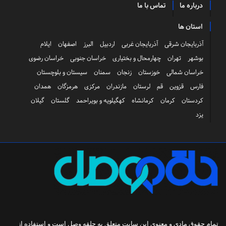
درباره ما
تماس با ما
استان ها
آذربایجان شرقی
آذربایجان غربی
اردبیل
البرز
اصفهان
ایلام
بوشهر
تهران
چهارمحال و بختیاری
خراسان جنوبی
خراسان رضوی
خراسان شمالی
خوزستان
زنجان
سمنان
سیستان و بلوچستان
فارس
قزوین
قم
لرستان
مازندران
مرکزی
هرمزگان
همدان
کردستان
کرمان
کرمانشاه
کهگیلویه و بویراحمد
گلستان
گیلان
یزد
تمام حقوق مادی و معنوی این سایت متعلق به
حلقه وصل
است و استفاده از