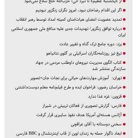
از «یکشنبه عظیم» تا نبرد آتی؛ حزب‌الله خلع سلاح نمی‌شود
اگر این اقدام رضاخان نبود، امروز نگران زنگزور نبودیم
تمدید عضویت اعضای هیات‌امنای کمیته امداد توسط رهبر انقلاب
درباره توافق زنگزور/ تهدیدات جدی علیه منافع ملی جمهوری اسلامی
ایران
یزد:
دوره جامع ترک گناه و تغییر عادت
تیغ تیز روزنامه‌نگاران اسرائیلی بر گلوی نتانیاهو
کتاب الگوی مدیریت نیروهای داوطلب مردمی در جهاد
سازندگی منتشر شد
تهران:
آموزش مهارت‌های حیاتی برای نجات جان+تصویر
خراسان رضوی:
فراخوان ایده و طرح فیلم‌نامه معلم دوست‌داشتنی
قزوین:
غزه غذا ندارد
فارس:
گزارش تصویری از فعالان تربیتی در شیراز
آژانس هسته‌ای آمریکا هدف نفوذ سایبری قرار گرفت
سخنی دوستانه با آقای عراقچی
ابعاد ناگوار حمله به زندان اوین از قاب اینترنشنال و BBC فارسی