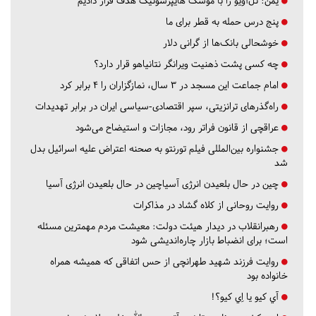
یمن: تل‌آویو را با موشک هایپرسونیک هدف قرار دادیم
پنج درس‌ حمله به قطر برای ما
خوشحالی بانک‌ها از گرانی دلار
چه کسی پشت ذهنیت ویرانگر نتانیاهو قرار دارد؟
امام جماعت این مسجد در ۳ سال، نمازگزاران را ۴ برابر کرد
راه‌گذرهای ترانزیتی، سپر اقتصادی-سیاسی ایران در برابر تهدیدات
عراقچی از قانون فراتر رود، مجازات و استیضاح می‌شود
جشنواره بین‌المللی فیلم تورنتو به صحنه اعتراض علیه اسرائیل بدل
شد
چین در حال بلعیدن انرژی آسیاچین در حال بلعیدن انرژی آسیا
روایت روحانی از کلاه گشاد در مذاکرات
رهبرانقلاب در دیدار هیئت دولت: معیشت مردم مهمترین مسئله
است؛ برای انضباط بازار چاره‌اندیشی شود
روایت فرزند شهید طهرانچی از حس اتفاقی که همیشه همراه
خانواده بود
آي كيو يا اِي كيو؟!