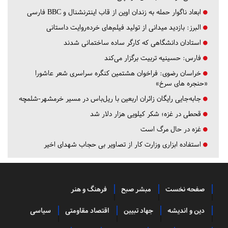
ابعاد ناگوار حمله به زندان اوین از قاب اینترنشنال و BBC فارسی
البرز:
بازدید میدانی از تولید فیلم‌های خرده‌روایت داستانی
استادان دانشگاهی که کارگر ساده ساختمانی شدند
فارس:
حسینیه تربیت برگزار می‌کند
خراسان رضوی:
فراخوان هشتمین کنگره سراسری شعر عاشورا
«حنجره های سرخ»
جابه‌جایی رایگان زائران اربعین با ریل‌باس در مسیر خرمشهر-شلمچه
قحطی در غزه؛ شکر کیلویی هزار دلار شد
غزه در حال مرگ است
استفاده ابزاری وزارت کار از تصاویر بی حجاب شهدای اخیر
صفحه نخست
مبشر صبح
فرهنگ و هنر
دین و اندیشه
جهاد تبیین
اقتصاد مقاومتی
سیاسی