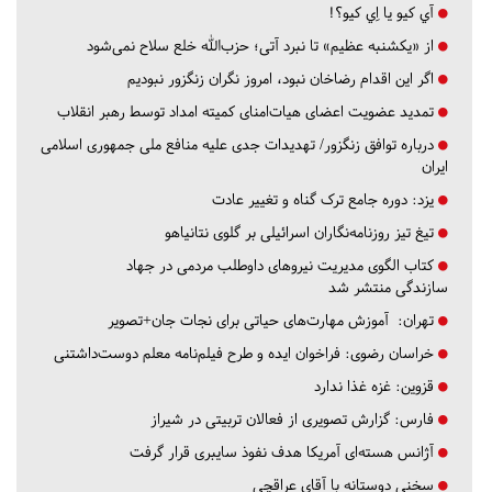
آي كيو يا اِي كيو؟!
از «یکشنبه عظیم» تا نبرد آتی؛ حزب‌الله خلع سلاح نمی‌شود
اگر این اقدام رضاخان نبود، امروز نگران زنگزور نبودیم
تمدید عضویت اعضای هیات‌امنای کمیته امداد توسط رهبر انقلاب
درباره توافق زنگزور/ تهدیدات جدی علیه منافع ملی جمهوری اسلامی
ایران
یزد:
دوره جامع ترک گناه و تغییر عادت
تیغ تیز روزنامه‌نگاران اسرائیلی بر گلوی نتانیاهو
کتاب الگوی مدیریت نیروهای داوطلب مردمی در جهاد
سازندگی منتشر شد
تهران:
آموزش مهارت‌های حیاتی برای نجات جان+تصویر
خراسان رضوی:
فراخوان ایده و طرح فیلم‌نامه معلم دوست‌داشتنی
قزوین:
غزه غذا ندارد
فارس:
گزارش تصویری از فعالان تربیتی در شیراز
آژانس هسته‌ای آمریکا هدف نفوذ سایبری قرار گرفت
سخنی دوستانه با آقای عراقچی