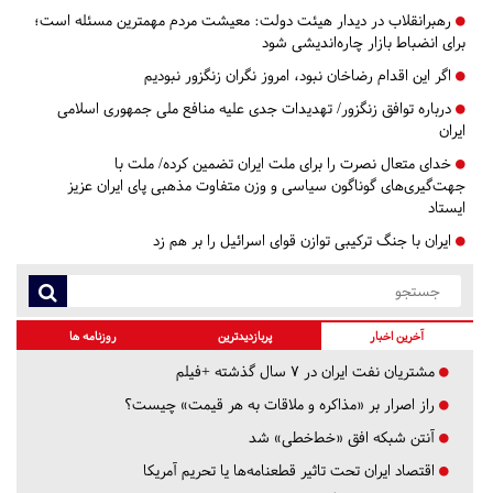
رهبرانقلاب در دیدار هیئت دولت: معیشت مردم مهمترین مسئله است؛
برای انضباط بازار چاره‌اندیشی شود
اگر این اقدام رضاخان نبود، امروز نگران زنگزور نبودیم
درباره توافق زنگزور/ تهدیدات جدی علیه منافع ملی جمهوری اسلامی
ایران
خدای متعال نصرت را برای ملت ایران تضمین کرده/ ملت با
جهت‌گیری‌های گوناگون سیاسی و وزن متفاوت مذهبی پای ایران عزیز
ایستاد
ایران با جنگ ترکیبی توازن قوای اسرائیل را بر هم زد
آخرین اخبار
پربازدیدترین
روزنامه ها
مشتریان نفت ایران در ۷ سال گذشته +فیلم
راز اصرار بر «مذاکره و ملاقات به هر قیمت» چیست؟
آنتن شبکه افق «خط‌خطی» شد
اقتصاد ایران تحت تاثیر قطعنامه‌ها یا تحریم‌ آمریکا