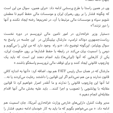
وی در همین راستا با طرح پرسشی ادامه داد: «برای همین، سوال من این است
که چگونه فشار را بر روی رهبران ایران و موسسات مالی حفظ کنیم تا مطمئن
شویم سپاه و موسسات مالی مرتبط با آن، در تحریم‌ها رخنه ایجاد نکنند و آنها
را دور نزنند؟»
دستیار وزیر خزانه‌داری در امور تامین مالی تروریسم در دوره نخست
ریاست‌جمهوری دونالد ترامپ، مارشال بیلینگزلی در این جلسه در پاسخ به
سوال ویلیامز، این‌گونه توضیح داد: «دو راه وجود دارد که من اولی را می‌گویم و
دومی را اسمیت بیان می‌کند در رابطه با حفظ فشارها بر روی حکومت ایران،
یکی از کارهایی که آنها (ایرانی‌ها) باید انجام دهند این است که باید یک
چارچوب قانونی ایجاد کنند و برای توقف مالی تروریسم پاسخگو باشند.»
مارشال که در همان سال رئیس FATF هم بود، اضافه کرد: «آنها به اندازه کافی
قانون ندارند و من هم نمی‌دانم اگر این قوانین را داشتند رعایت می‌کردند یا نه...
اما آنها این چارچوب قانونی را ندارند و ما آنقدر اصرار خواهیم کرد تا قوانین
مقابله با پولشویی را تصویب و اجرا کنند... باید علیه بخش مالی آنها اقدام
مقابله‌ای انجام دهیم.»
مدیر وقت کنترل دارایی‌های خارجی وزارت خزانه‌داری آمریکا، جان اسمیت هم
ادامه داد: « من می‌خواهم بگویم که ما باید به کار خودمان ادامه دهیم، فشار را