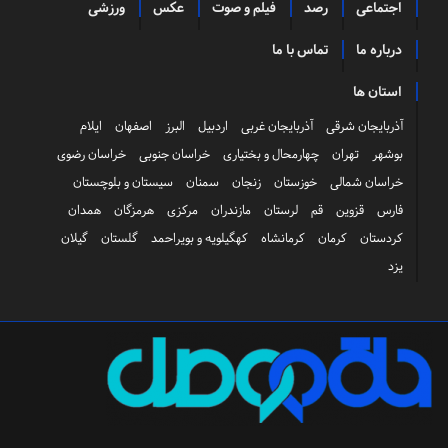
اجتماعی
رصد
فیلم و صوت
عکس
ورزشی
درباره ما
تماس با ما
استان ها
آذربایجان شرقی
آذربایجان غربی
اردبیل
البرز
اصفهان
ایلام
بوشهر
تهران
چهارمحال و بختیاری
خراسان جنوبی
خراسان رضوی
خراسان شمالی
خوزستان
زنجان
سمنان
سیستان و بلوچستان
فارس
قزوین
قم
لرستان
مازندران
مرکزی
هرمزگان
همدان
کردستان
کرمان
کرمانشاه
کهگیلویه و بویراحمد
گلستان
گیلان
یزد