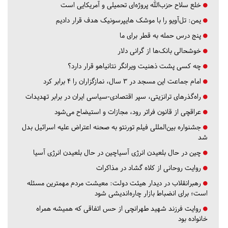
خلع سلاح حزب‌الله پروژه‌ای تحمیلی و آمریکایی است
یمن: تل‌آویو را با موشک هایپرسونیک هدف قرار دادیم
پنج درس‌ حمله به قطر برای ما
خوشحالی بانک‌ها از گرانی دلار
چه کسی پشت ذهنیت ویرانگر نتانیاهو قرار دارد؟
امام جماعت این مسجد در ۳ سال، نمازگزاران را ۴ برابر کرد
راه‌گذرهای ترانزیتی، سپر اقتصادی-سیاسی ایران در برابر تهدیدات
عراقچی از قانون فراتر رود، مجازات و استیضاح می‌شود
جشنواره بین‌المللی فیلم تورنتو به صحنه اعتراض علیه اسرائیل بدل
شد
چین در حال بلعیدن انرژی آسیاچین در حال بلعیدن انرژی آسیا
روایت روحانی از کلاه گشاد در مذاکرات
رهبرانقلاب در دیدار هیئت دولت: معیشت مردم مهمترین مسئله
است؛ برای انضباط بازار چاره‌اندیشی شود
روایت فرزند شهید طهرانچی از حس اتفاقی که همیشه همراه
خانواده بود