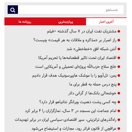
آخرین اخبار
پربازدیدترین
روزنامه ها
مشتریان نفت ایران در ۷ سال گذشته +فیلم
راز اصرار بر «مذاکره و ملاقات به هر قیمت» چیست؟
آنتن شبکه افق «خط‌خطی» شد
اقتصاد ایران تحت تاثیر قطعنامه‌ها یا تحریم‌ آمریکا
خلع سلاح حزب‌الله پروژه‌ای تحمیلی و آمریکایی است
یمن: تل‌آویو را با موشک هایپرسونیک هدف قرار دادیم
پنج درس‌ حمله به قطر برای ما
خوشحالی بانک‌ها از گرانی دلار
چه کسی پشت ذهنیت ویرانگر نتانیاهو قرار دارد؟
امام جماعت این مسجد در ۳ سال، نمازگزاران را ۴ برابر کرد
راه‌گذرهای ترانزیتی، سپر اقتصادی-سیاسی ایران در برابر تهدیدات
عراقچی از قانون فراتر رود، مجازات و استیضاح می‌شود