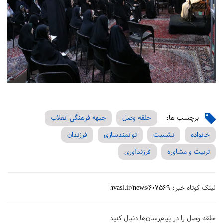
برچسب ها:
حلقه وصل
جبهه فرهنگی انقلاب
خانواده
نشست‌
توانمندسازی
فرزندان
تربیت و مشاوره
فرزندآوری
لینک کوتاه خبر:
hvasl.ir/news/607569
حلقه وصل را در پیام‌رسان‌ها دنبال کنید