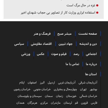
غزه در حال مرگ است
استفاده ابزاری وزارت کار از تصاویر بی حجاب شهدای اخیر
صفحه نخست
مبشر صبح
فرهنگ و هنر
دین و اندیشه
جهاد تبیین
اقتصاد مقاومتی
سیاسی
اجتماعی
رصد
فیلم و صوت
عکس
ورزشی
درباره ما
تماس با ما
استان ها
آذربایجان شرقی
آذربایجان غربی
اردبیل
البرز
اصفهان
ایلام
بوشهر
تهران
چهارمحال و بختیاری
خراسان جنوبی
خراسان رضوی
خراسان شمالی
خوزستان
زنجان
سمنان
سیستان و بلوچستان
فارس
قزوین
قم
لرستان
مازندران
مرکزی
هرمزگان
همدان