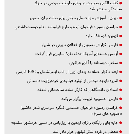
کتاب الگوی مدیریت نیروهای داوطلب مردمی در جهاد
سازندگی منتشر شد
تهران:
آموزش مهارت‌های حیاتی برای نجات جان+تصویر
خراسان رضوی:
فراخوان ایده و طرح فیلم‌نامه معلم دوست‌داشتنی
قزوین:
غزه غذا ندارد
فارس:
گزارش تصویری از فعالان تربیتی در شیراز
آژانس هسته‌ای آمریکا هدف نفوذ سایبری قرار گرفت
سخنی دوستانه با آقای عراقچی
ابعاد ناگوار حمله به زندان اوین از قاب اینترنشنال و BBC فارسی
البرز:
بازدید میدانی از تولید فیلم‌های خرده‌روایت داستانی
استادان دانشگاهی که کارگر ساده ساختمانی شدند
فارس:
حسینیه تربیت برگزار می‌کند
خراسان رضوی:
فراخوان هشتمین کنگره سراسری شعر عاشورا
«حنجره های سرخ»
جابه‌جایی رایگان زائران اربعین با ریل‌باس در مسیر خرمشهر-شلمچه
قحطی در غزه؛ شکر کیلویی هزار دلار شد