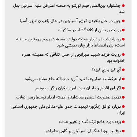
جشنواره بین‌المللی فیلم تورنتو به صحنه اعتراض علیه اسرائیل بدل
شد
چین در حال بلعیدن انرژی آسیاچین در حال بلعیدن انرژی آسیا
روایت روحانی از کلاه گشاد در مذاکرات
رهبرانقلاب در دیدار هیئت دولت: معیشت مردم مهمترین مسئله
است؛ برای انضباط بازار چاره‌اندیشی شود
روایت فرزند شهید طهرانچی از حس اتفاقی که همیشه همراه
خانواده بود
آي كيو يا اِي كيو؟!
از «یکشنبه عظیم» تا نبرد آتی؛ حزب‌الله خلع سلاح نمی‌شود
اگر این اقدام رضاخان نبود، امروز نگران زنگزور نبودیم
تمدید عضویت اعضای هیات‌امنای کمیته امداد توسط رهبر انقلاب
درباره توافق زنگزور/ تهدیدات جدی علیه منافع ملی جمهوری اسلامی
ایران
یزد:
دوره جامع ترک گناه و تغییر عادت
تیغ تیز روزنامه‌نگاران اسرائیلی بر گلوی نتانیاهو