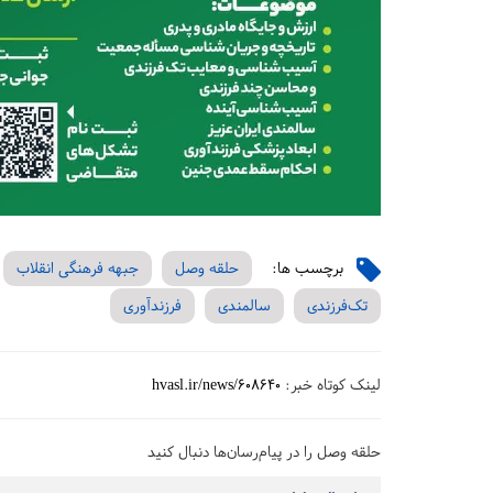
برچسب ها:
حلقه وصل
جبهه فرهنگی انقلاب
تک‌فرزندی
سالمندی
فرزندآوری
لینک کوتاه خبر:
hvasl.ir/news/608640
حلقه وصل را در پیام‌رسان‌ها دنبال کنید