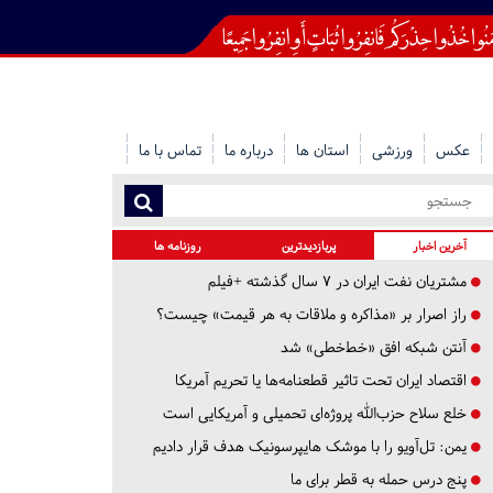
عکس
ورزشی
استان ها
درباره ما
تماس با ما
آخرین اخبار
پربازدیدترین
روزنامه ها
مشتریان نفت ایران در ۷ سال گذشته +فیلم
راز اصرار بر «مذاکره و ملاقات به هر قیمت» چیست؟
آنتن شبکه افق «خط‌خطی» شد
اقتصاد ایران تحت تاثیر قطعنامه‌ها یا تحریم‌ آمریکا
خلع سلاح حزب‌الله پروژه‌ای تحمیلی و آمریکایی است
یمن: تل‌آویو را با موشک هایپرسونیک هدف قرار دادیم
پنج درس‌ حمله به قطر برای ما