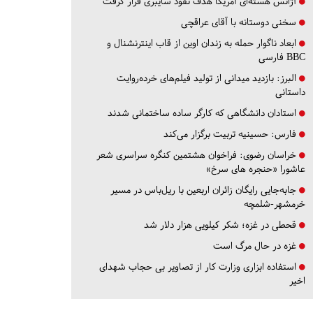
آژانس هسته‌ای آمریکا هدف نفوذ سایبری قرار گرفت
سخنی دوستانه با آقای عراقچی
ابعاد ناگوار حمله به زندان اوین از قاب اینترنشنال و
BBC فارسی
البرز:
بازدید میدانی از تولید فیلم‌های خرده‌روایت
داستانی
استادان دانشگاهی که کارگر ساده ساختمانی شدند
فارس:
حسینیه تربیت برگزار می‌کند
خراسان رضوی:
فراخوان هشتمین کنگره سراسری شعر
عاشورا «حنجره های سرخ»
جابه‌جایی رایگان زائران اربعین با ریل‌باس در مسیر
خرمشهر-شلمچه
قحطی در غزه؛ شکر کیلویی هزار دلار شد
غزه در حال مرگ است
استفاده ابزاری وزارت کار از تصاویر بی حجاب شهدای
اخیر