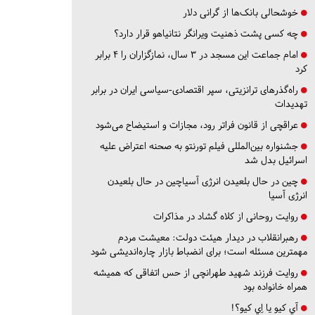
خوشحالی بانک‌ها از گرانی دلار
چه کسی پشت ذهنیت ویرانگر نتانیاهو قرار دارد؟
امام جماعت این مسجد در ۳ سال، نمازگزاران را ۴ برابر
کرد
راه‌گذرهای ترانزیتی، سپر اقتصادی-سیاسی ایران در برابر
تهدیدات
عراقچی از قانون فراتر رود، مجازات و استیضاح می‌شود
جشنواره بین‌المللی فیلم تورنتو به صحنه اعتراض علیه
اسرائیل بدل شد
چین در حال بلعیدن انرژی آسیاچین در حال بلعیدن
انرژی آسیا
روایت روحانی از کلاه گشاد در مذاکرات
رهبرانقلاب در دیدار هیئت دولت: معیشت مردم
مهمترین مسئله است؛ برای انضباط بازار چاره‌اندیشی شود
روایت فرزند شهید طهرانچی از حس اتفاقی که همیشه
همراه خانواده بود
آي كيو يا اِي كيو؟!