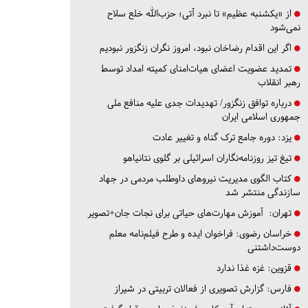
از «یکشنبه عظیم» تا نبرد آتی؛ حزب‌الله خلع سلاح
نمی‌شود
اگر این اقدام رضاخان نبود، امروز نگران زنگزور نبودیم
تمدید عضویت اعضای هیات‌امنای کمیته امداد توسط
رهبر انقلاب
درباره توافق زنگزور/ تهدیدات جدی علیه منافع ملی
جمهوری اسلامی ایران
یزد:
دوره جامع ترک گناه و تغییر عادت
تیغ تیز روزنامه‌نگاران اسرائیلی بر گلوی نتانیاهو
کتاب الگوی مدیریت نیروهای داوطلب مردمی در جهاد
سازندگی منتشر شد
تهران:
آموزش مهارت‌های حیاتی برای نجات جان+تصویر
خراسان رضوی:
فراخوان ایده و طرح فیلم‌نامه معلم
دوست‌داشتنی
قزوین:
غزه غذا ندارد
فارس:
گزارش تصویری از فعالان تربیتی در شیراز