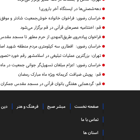
دهه‌شصتی‌ها در ایستگاه آخر باروری!
خراسان رضوی:
فراخوان خانواده خوش‌جمعیت شادتر و موفق‌ت
قم:
اختتامیه عصرهای قرآنی در قم برگزار می‌شود
فراخوان پیاده‌روی طریق‌المهدی از حرم مطهر تا مسجد مقدس
خراسان رضوی:
افطاری سه کیلومتری مردم منطقه شهید اصلا
تهران:
بزرگترین عملیات تبلیغی در اسلامشهر رقم خورد+تصویر
خراسان رضوی:
اعزام مبلغان تسهیل‌گر جوانی جمعیت در ماه
قم:
پویش ضیافت کریمانه ويژه ماه مبارک رمضان
قم:
گردهمایی هفتگی بانوان قرآنی در مسجد مقدس جمکران
صفحه نخست
مبشر صبح
فرهنگ و هنر
دین 
تماس با ما
استان ها