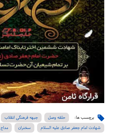
برچسب ها:
حلقه وصل
جبهه فرهنگی انقلاب
شهادت امام جعفر صادق علیه السلام
سخنران
مداح