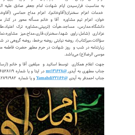
به مناسبت فرارسیدن ایام شهادت امام جعفر صادق علیه السل
خدمات اعزام سخنران(آقاوخانم)، اعزام مداح حماسی (آقاوخانم)
خوان، اعزام تیم مشاوره آقا و خانم مسأله محور در کنار 
دانشگاه،مدارس، مساجد،هیأت (تربیتی،مشاوره ترک اعتیاد،طلا
عزاداری (شامل:راوی شهدا،سخنران،قاری،مداح،میز مشاوره،نما
سؤالات،میزکتاب)، روضه نیابتی روضه برخط، روضه گروهی در ش
زیارتنامه در شب و روز شهادت در حرم مطهر حضرت فاطمه مع
موسی الرضا(ع) می‌باشد.
جهت اعلام همکاری توسط اساتید و مبلغین آقا و خانم (ارس
جناب مطهری به آیدی
@mt131628
جناب احمدفر به آیدی
@Yamahdi221166
و یا شماره 09182891982 پیام و یا تماس حاصل نمایید.