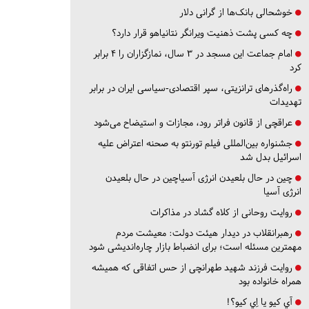
خوشحالی بانک‌ها از گرانی دلار
چه کسی پشت ذهنیت ویرانگر نتانیاهو قرار دارد؟
امام جماعت این مسجد در ۳ سال، نمازگزاران را ۴ برابر
کرد
راه‌گذرهای ترانزیتی، سپر اقتصادی-سیاسی ایران در برابر
تهدیدات
عراقچی از قانون فراتر رود، مجازات و استیضاح می‌شود
جشنواره بین‌المللی فیلم تورنتو به صحنه اعتراض علیه
اسرائیل بدل شد
چین در حال بلعیدن انرژی آسیاچین در حال بلعیدن
انرژی آسیا
روایت روحانی از کلاه گشاد در مذاکرات
رهبرانقلاب در دیدار هیئت دولت: معیشت مردم
مهمترین مسئله است؛ برای انضباط بازار چاره‌اندیشی شود
روایت فرزند شهید طهرانچی از حس اتفاقی که همیشه
همراه خانواده بود
آي كيو يا اِي كيو؟!