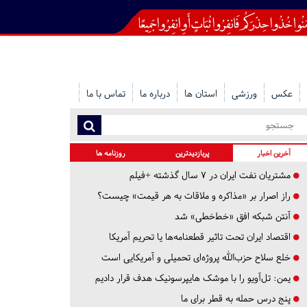
عکس
ورزشی
استان ها
درباره ما
تماس با ما
آخرین اخبار
پربازدیدترین
روزنامه ها
مشتریان نفت ایران در ۷ سال گذشته +فیلم
راز اصرار بر «مذاکره و ملاقات به هر قیمت» چیست؟
آنتن شبکه افق «خط‌خطی» شد
اقتصاد ایران تحت تاثیر قطعنامه‌ها یا تحریم‌ آمریکا
خلع سلاح حزب‌الله پروژه‌ای تحمیلی و آمریکایی است
یمن: تل‌آویو را با موشک هایپرسونیک هدف قرار دادیم
پنج درس‌ حمله به قطر برای ما