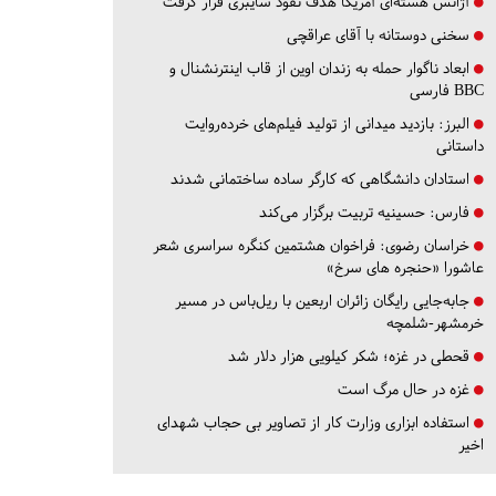
آژانس هسته‌ای آمریکا هدف نفوذ سایبری قرار گرفت
سخنی دوستانه با آقای عراقچی
ابعاد ناگوار حمله به زندان اوین از قاب اینترنشنال و
BBC فارسی
البرز:
بازدید میدانی از تولید فیلم‌های خرده‌روایت
داستانی
استادان دانشگاهی که کارگر ساده ساختمانی شدند
فارس:
حسینیه تربیت برگزار می‌کند
خراسان رضوی:
فراخوان هشتمین کنگره سراسری شعر
عاشورا «حنجره های سرخ»
جابه‌جایی رایگان زائران اربعین با ریل‌باس در مسیر
خرمشهر-شلمچه
قحطی در غزه؛ شکر کیلویی هزار دلار شد
غزه در حال مرگ است
استفاده ابزاری وزارت کار از تصاویر بی حجاب شهدای
اخیر