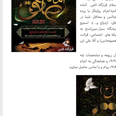
ام قرارگاه ثامن آماده
،اعزام روایتگر یا پرده
مجالس و محافل شما در
ق، ازدواج و...)، استیج
یشگاه سیار،میزپاسخ به
بکه های اجتماعی، قرائت
صومه(س) و آقا علی ابن
ال رزومه و مشخصات )به
در ایتا و یا شماره 09196528119 و هماهنگی به اعزام