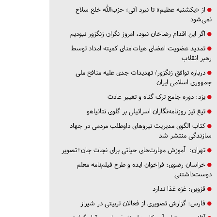
از «یکشنبه عظیم» تا نبرد آتی؛ حزب‌الله خلع سلاح
نمی‌شود
اگر این اقدام رضاخان نبود، امروز نگران زنگزور نبودیم
تمدید عضویت اعضای هیات‌امنای کمیته امداد توسط
رهبر انقلاب
درباره توافق زنگزور/ تهدیدات جدی علیه منافع ملی
جمهوری اسلامی ایران
یزد:
دوره جامع ترک گناه و تغییر عادت
تیغ تیز روزنامه‌نگاران اسرائیلی بر گلوی نتانیاهو
کتاب الگوی مدیریت نیروهای داوطلب مردمی در جهاد
سازندگی منتشر شد
تهران:
آموزش مهارت‌های حیاتی برای نجات جان+تصویر
خراسان رضوی:
فراخوان ایده و طرح فیلم‌نامه معلم
دوست‌داشتنی
قزوین:
غزه غذا ندارد
فارس:
گزارش تصویری از فعالان تربیتی در شیراز