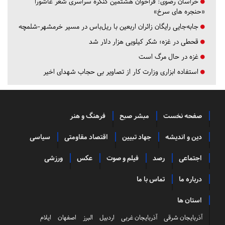
خراسان رضوی:
فراخوان هشتمین کنگره سراسری شعر عاشورا
«حنجره های سرخ»
جابه‌جایی رایگان زائران اربعین با ریل‌باس در مسیر خرمشهر-شلمچه
قحطی در غزه؛ شکر کیلویی هزار دلار شد
غزه در حال مرگ است
استفاده ابزاری وزارت کار از تصاویر بی حجاب شهدای اخیر
صفحه نخست
مبشر صبح
فرهنگ و هنر
دین و اندیشه
جهاد تبیین
اقتصاد مقاومتی
سیاسی
اجتماعی
رصد
فیلم و صوت
عکس
ورزشی
درباره ما
تماس با ما
استان ها
آذربایجان شرقی
آذربایجان غربی
اردبیل
البرز
اصفهان
ایلام