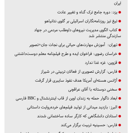
ایران
یزد:
دوره جامع ترک گناه و تغییر عادت
تیغ تیز روزنامه‌نگاران اسرائیلی بر گلوی نتانیاهو
کتاب الگوی مدیریت نیروهای داوطلب مردمی در جهاد
سازندگی منتشر شد
تهران:
آموزش مهارت‌های حیاتی برای نجات جان+تصویر
خراسان رضوی:
فراخوان ایده و طرح فیلم‌نامه معلم دوست‌داشتنی
قزوین:
غزه غذا ندارد
فارس:
گزارش تصویری از فعالان تربیتی در شیراز
آژانس هسته‌ای آمریکا هدف نفوذ سایبری قرار گرفت
سخنی دوستانه با آقای عراقچی
ابعاد ناگوار حمله به زندان اوین از قاب اینترنشنال و BBC فارسی
البرز:
بازدید میدانی از تولید فیلم‌های خرده‌روایت داستانی
استادان دانشگاهی که کارگر ساده ساختمانی شدند
فارس:
حسینیه تربیت برگزار می‌کند