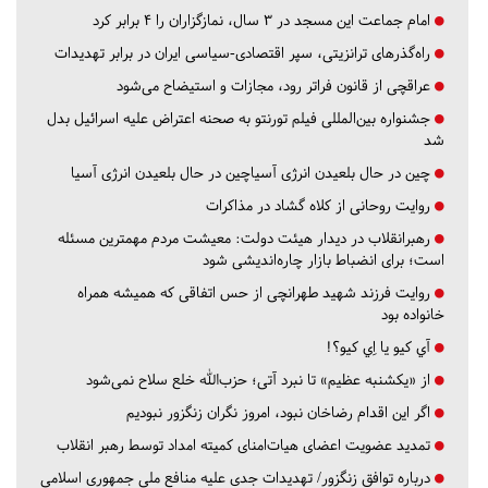
امام جماعت این مسجد در ۳ سال، نمازگزاران را ۴ برابر کرد
راه‌گذرهای ترانزیتی، سپر اقتصادی-سیاسی ایران در برابر تهدیدات
عراقچی از قانون فراتر رود، مجازات و استیضاح می‌شود
جشنواره بین‌المللی فیلم تورنتو به صحنه اعتراض علیه اسرائیل بدل
شد
چین در حال بلعیدن انرژی آسیاچین در حال بلعیدن انرژی آسیا
روایت روحانی از کلاه گشاد در مذاکرات
رهبرانقلاب در دیدار هیئت دولت: معیشت مردم مهمترین مسئله
است؛ برای انضباط بازار چاره‌اندیشی شود
روایت فرزند شهید طهرانچی از حس اتفاقی که همیشه همراه
خانواده بود
آي كيو يا اِي كيو؟!
از «یکشنبه عظیم» تا نبرد آتی؛ حزب‌الله خلع سلاح نمی‌شود
اگر این اقدام رضاخان نبود، امروز نگران زنگزور نبودیم
تمدید عضویت اعضای هیات‌امنای کمیته امداد توسط رهبر انقلاب
درباره توافق زنگزور/ تهدیدات جدی علیه منافع ملی جمهوری اسلامی