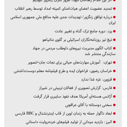
تمدید عضویت اعضای هیات‌امنای کمیته امداد توسط رهبر انقلاب
درباره توافق زنگزور/ تهدیدات جدی علیه منافع ملی جمهوری اسلامی
ایران
یزد:
دوره جامع ترک گناه و تغییر عادت
تیغ تیز روزنامه‌نگاران اسرائیلی بر گلوی نتانیاهو
کتاب الگوی مدیریت نیروهای داوطلب مردمی در جهاد
سازندگی منتشر شد
تهران:
آموزش مهارت‌های حیاتی برای نجات جان+تصویر
خراسان رضوی:
فراخوان ایده و طرح فیلم‌نامه معلم دوست‌داشتنی
قزوین:
غزه غذا ندارد
فارس:
گزارش تصویری از فعالان تربیتی در شیراز
آژانس هسته‌ای آمریکا هدف نفوذ سایبری قرار گرفت
سخنی دوستانه با آقای عراقچی
ابعاد ناگوار حمله به زندان اوین از قاب اینترنشنال و BBC فارسی
البرز:
بازدید میدانی از تولید فیلم‌های خرده‌روایت داستانی