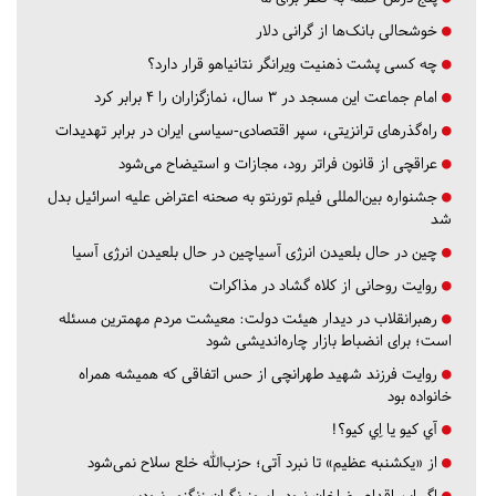
خوشحالی بانک‌ها از گرانی دلار
چه کسی پشت ذهنیت ویرانگر نتانیاهو قرار دارد؟
امام جماعت این مسجد در ۳ سال، نمازگزاران را ۴ برابر کرد
راه‌گذرهای ترانزیتی، سپر اقتصادی-سیاسی ایران در برابر تهدیدات
عراقچی از قانون فراتر رود، مجازات و استیضاح می‌شود
جشنواره بین‌المللی فیلم تورنتو به صحنه اعتراض علیه اسرائیل بدل
شد
چین در حال بلعیدن انرژی آسیاچین در حال بلعیدن انرژی آسیا
روایت روحانی از کلاه گشاد در مذاکرات
رهبرانقلاب در دیدار هیئت دولت: معیشت مردم مهمترین مسئله
است؛ برای انضباط بازار چاره‌اندیشی شود
روایت فرزند شهید طهرانچی از حس اتفاقی که همیشه همراه
خانواده بود
آي كيو يا اِي كيو؟!
از «یکشنبه عظیم» تا نبرد آتی؛ حزب‌الله خلع سلاح نمی‌شود
اگر این اقدام رضاخان نبود، امروز نگران زنگزور نبودیم