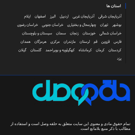
استان ها
آذربایجان شرقی
آذربایجان غربی
اردبیل
البرز
اصفهان
ایلام
بوشهر
تهران
چهارمحال و بختیاری
خراسان جنوبی
خراسان رضوی
خراسان شمالی
خوزستان
زنجان
سمنان
سیستان و بلوچستان
فارس
قزوین
قم
لرستان
مازندران
مرکزی
هرمزگان
همدان
کردستان
کرمان
کرمانشاه
کهگیلویه و بویراحمد
گلستان
گیلان
یزد
تمام حقوق مادی و معنوی این سایت متعلق به
حلقه وصل
است و استفاده از
مطالب با ذکر منبع بلامانع است.