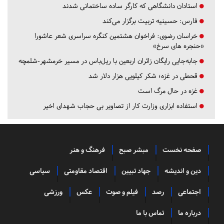
استادان دانشگاهی که کارگر ساده ساختمانی شدند
فارس:
حسینیه تربیت برگزار می‌کند
خراسان رضوی:
فراخوان هشتمین کنگره سراسری شعر عاشورا
«حنجره های سرخ»
جابه‌جایی رایگان زائران اربعین با ریل‌باس در مسیر خرمشهر-شلمچه
قحطی در غزه؛ شکر کیلویی هزار دلار شد
غزه در حال مرگ است
استفاده ابزاری وزارت کار از تصاویر بی حجاب شهدای اخیر
صفحه نخست
مبشر صبح
فرهنگ و هنر
دین و اندیشه
جهاد تبیین
اقتصاد مقاومتی
سیاسی
اجتماعی
رصد
فیلم و صوت
عکس
ورزشی
درباره ما
تماس با ما