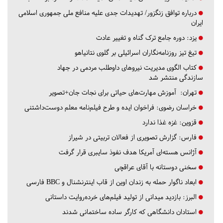
درباره توافق زنگزور/ تهدیدات جدی علیه منافع ملی جمهوری اسلامی
ایران
یزد:
دوره جامع ترک گناه و تغییر عادت
تیغ تیز روزنامه‌نگاران اسرائیلی بر گلوی نتانیاهو
کتاب الگوی مدیریت نیروهای داوطلب مردمی در جهاد
سازندگی منتشر شد
تهران:
آموزش مهارت‌های حیاتی برای نجات جان+تصویر
خراسان رضوی:
فراخوان ایده و طرح فیلم‌نامه معلم دوست‌داشتنی
قزوین:
غزه غذا ندارد
فارس:
گزارش تصویری از فعالان تربیتی در شیراز
آژانس هسته‌ای آمریکا هدف نفوذ سایبری قرار گرفت
سخنی دوستانه با آقای عراقچی
ابعاد ناگوار حمله به زندان اوین از قاب اینترنشنال و BBC فارسی
البرز:
بازدید میدانی از تولید فیلم‌های خرده‌روایت داستانی
استادان دانشگاهی که کارگر ساده ساختمانی شدند