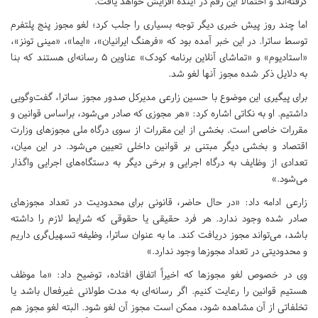
گرفته‌اند و احتمالاً این رقم در آینده افزایش خواهد یافت.
اما چند روز پیش خبری دیگر توجه بسیاری را جلب کرد؛ لغو مجوز پنج پلتفرم
توسط ساترا. در این خبر آمده بود که «فرهنگ ایرانیان»، «ایما»، «مینی تونز»،
«استادیوم» و «تماشای آنلاین برنامه کودک» عناوین 5 رسانه‌ای هستند که بنا
به دلایل ذکر شده مجوز آنها لغو شد.
برای پیگیری این موضوع با حسین زارعی مدیرکل صدور مجوز ساترا، گفت‌وگویی
داشتیم. او به نکاتی اشاره کرد: «هر مجوزی که صادر می‌شود، براساس قوانین و
مقررات خاصی است. بخشی از این مقررات از سوی درگاه ملی مجوزهای وزارت
اقتصاد و بخشی دیگر مبتنی بر قوانین داخلی تعیین می‌شود. در این میان،
تعدادی از وظایف به درگاه اجرایی و برخی دیگر به دستگاه‌های اجرایی واگذار
می‌شود.»
زارعی ادامه داد: «در حال حاضر، قانونی برای محدودیت در تعداد مجوزهای
صادر شده وجود ندارد. هر فرد حقیقی یا حقوقی که شرایط لازم را داشته
باشد، می‌تواند مجوز دریافت کند. ما به عنوان ساترا، وظیفه تسهیل‌گری داریم
و محدودیتی در تعداد مجوزها وجود ندارد.»
وی در خصوص لغو مجوزها که اخیراً اتفاق افتاده، توضیح داد: «ما موظف
هستیم قوانین را رعایت کنیم. اگر رسانه‌ای به مدت طولانی غیرفعال باشد یا
تخلفاتی از آن مشاهده شود، ممکن است مجوز آن لغو شود. البته لغو مجوز هم