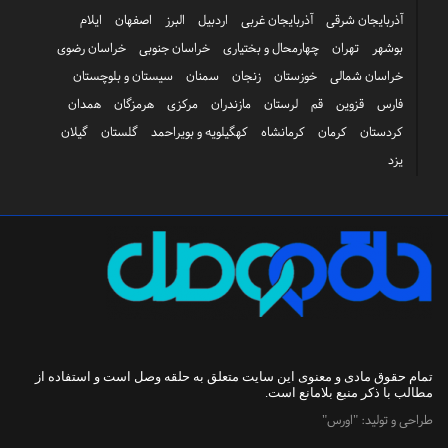
آذربایجان شرقی
آذربایجان غربی
اردبیل
البرز
اصفهان
ایلام
بوشهر
تهران
چهارمحال و بختیاری
خراسان جنوبی
خراسان رضوی
خراسان شمالی
خوزستان
زنجان
سمنان
سیستان و بلوچستان
فارس
قزوین
قم
لرستان
مازندران
مرکزی
هرمزگان
همدان
کردستان
کرمان
کرمانشاه
کهگیلویه و بویراحمد
گلستان
گیلان
یزد
تمام حقوق مادی و معنوی این سایت متعلق به
حلقه وصل
است و استفاده از
مطالب با ذکر منبع بلامانع است.
طراحی و تولید:
"اورس"