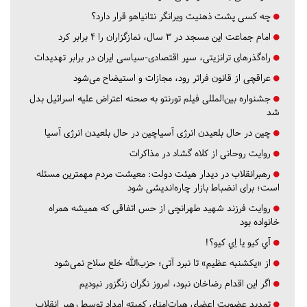
چه کسی پشت ذهنیت ویرانگر نتانیاهو قرار دارد؟
امام جماعت این مسجد در ۳ سال، نمازگزاران را ۴ برابر کرد
راه‌گذرهای ترانزیتی، سپر اقتصادی-سیاسی ایران در برابر تهدیدات
عراقچی از قانون فراتر رود، مجازات و استیضاح می‌شود
جشنواره بین‌المللی فیلم تورنتو به صحنه اعتراض علیه اسرائیل بدل
شد
چین در حال بلعیدن انرژی آسیاچین در حال بلعیدن انرژی آسیا
روایت روحانی از کلاه گشاد در مذاکرات
رهبرانقلاب در دیدار هیئت دولت: معیشت مردم مهمترین مسئله
است؛ برای انضباط بازار چاره‌اندیشی شود
روایت فرزند شهید طهرانچی از حس اتفاقی که همیشه همراه
خانواده بود
آي كيو يا اِي كيو؟!
از «یکشنبه عظیم» تا نبرد آتی؛ حزب‌الله خلع سلاح نمی‌شود
اگر این اقدام رضاخان نبود، امروز نگران زنگزور نبودیم
تمدید عضویت اعضای هیات‌امنای کمیته امداد توسط رهبر انقلاب