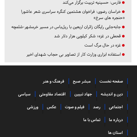
فارس:
حسینیه تربیت برگزار می‌کند
خراسان رضوی:
فراخوان هشتمین کنگره سراسری شعر عاشورا
«حنجره های سرخ»
جابه‌جایی رایگان زائران اربعین با ریل‌باس در مسیر خرمشهر-شلمچه
قحطی در غزه؛ شکر کیلویی هزار دلار شد
غزه در حال مرگ است
استفاده ابزاری وزارت کار از تصاویر بی حجاب شهدای اخیر
صفحه نخست
مبشر صبح
فرهنگ و هنر
دین و اندیشه
جهاد تبیین
اقتصاد مقاومتی
سیاسی
اجتماعی
رصد
فیلم و صوت
عکس
ورزشی
درباره ما
تماس با ما
استان ها