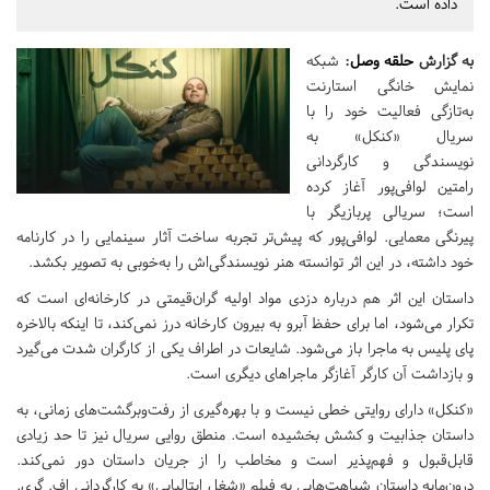
داده است.
به گزارش
حلقه وصل
:
شبکه
نمایش خانگی استارنت
به‌تازگی فعالیت خود را با
سریال «کنکل» به
نویسندگی و کارگردانی
رامتین لوافی‌پور آغاز کرده
است؛ سریالی پربازیگر با
پیرنگی معمایی. لوافی‌پور که پیش‌تر تجربه ساخت آثار سینمایی را در کارنامه
خود داشته، در این اثر توانسته هنر نویسندگی‌اش را به‌خوبی به تصویر بکشد.
داستان این اثر هم درباره دزدی مواد اولیه گران‌قیمتی در کارخانه‌ای است که
تکرار می‌شود، اما برای حفظ آبرو به بیرون کارخانه درز نمی‌کند، تا اینکه بالاخره
پای پلیس به ماجرا باز می‌شود. شایعات در اطراف یکی از کارگران شدت می‌گیرد
و بازداشت آن کارگر آغازگر ماجراهای دیگری است.
«کنکل» دارای روایتی خطی نیست و با بهره‌گیری از رفت‌وبرگشت‌های زمانی، به
داستان جذابیت و کشش بخشیده است. منطق روایی سریال نیز تا حد زیادی
قابل‌قبول و فهم‌پذیر است و مخاطب را از جریان داستان دور نمی‌کند.
درون‌مایه داستان شباهت‌هایی به فیلم «شغل ایتالیایی» به کارگردانی اف. گری.