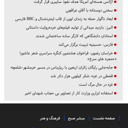
آژانس هسته‌ای آمریکا هدف نفوذ سایبری قرار گرفت
سخنی دوستانه با آقای عراقچی
ابعاد ناگوار حمله به زندان اوین از قاب اینترنشنال و BBC فارسی
البرز:
بازدید میدانی از تولید فیلم‌های خرده‌روایت داستانی
استادان دانشگاهی که کارگر ساده ساختمانی شدند
فارس:
حسینیه تربیت برگزار می‌کند
خراسان رضوی:
فراخوان هشتمین کنگره سراسری شعر عاشورا
«حنجره های سرخ»
جابه‌جایی رایگان زائران اربعین با ریل‌باس در مسیر خرمشهر-شلمچه
قحطی در غزه؛ شکر کیلویی هزار دلار شد
غزه در حال مرگ است
استفاده ابزاری وزارت کار از تصاویر بی حجاب شهدای اخیر
صفحه نخست
مبشر صبح
فرهنگ و هنر