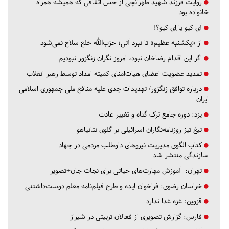
روایت فرزند شهید طهرانچی از حس اتفاقی که همیشه همراه
خانواده بود
آي كيو يا اِي كيو؟!
از «یکشنبه عظیم» تا نبرد آتی؛ حزب‌الله خلع سلاح نمی‌شود
اگر این اقدام رضاخان نبود، امروز نگران زنگزور نبودیم
تمدید عضویت اعضای هیات‌امنای کمیته امداد توسط رهبر انقلاب
درباره توافق زنگزور/ تهدیدات جدی علیه منافع ملی جمهوری اسلامی
ایران
یزد:
دوره جامع ترک گناه و تغییر عادت
تیغ تیز روزنامه‌نگاران اسرائیلی بر گلوی نتانیاهو
کتاب الگوی مدیریت نیروهای داوطلب مردمی در جهاد
سازندگی منتشر شد
تهران:
آموزش مهارت‌های حیاتی برای نجات جان+تصویر
خراسان رضوی:
فراخوان ایده و طرح فیلم‌نامه معلم دوست‌داشتنی
قزوین:
غزه غذا ندارد
فارس:
گزارش تصویری از فعالان تربیتی در شیراز