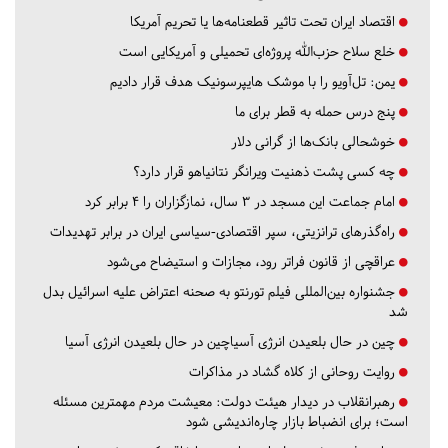
اقتصاد ایران تحت تاثیر قطعنامه‌ها یا تحریم‌ آمریکا
خلع سلاح حزب‌الله پروژه‌ای تحمیلی و آمریکایی است
یمن: تل‌آویو را با موشک هایپرسونیک هدف قرار دادیم
پنج درس‌ حمله به قطر برای ما
خوشحالی بانک‌ها از گرانی دلار
چه کسی پشت ذهنیت ویرانگر نتانیاهو قرار دارد؟
امام جماعت این مسجد در ۳ سال، نمازگزاران را ۴ برابر کرد
راه‌گذرهای ترانزیتی، سپر اقتصادی-سیاسی ایران در برابر تهدیدات
عراقچی از قانون فراتر رود، مجازات و استیضاح می‌شود
جشنواره بین‌المللی فیلم تورنتو به صحنه اعتراض علیه اسرائیل بدل
شد
چین در حال بلعیدن انرژی آسیاچین در حال بلعیدن انرژی آسیا
روایت روحانی از کلاه گشاد در مذاکرات
رهبرانقلاب در دیدار هیئت دولت: معیشت مردم مهمترین مسئله
است؛ برای انضباط بازار چاره‌اندیشی شود