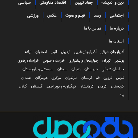
دین و اندیشه
جهاد تبیین
اقتصاد مقاومتی
سیاسی
اجتماعی
رصد
فیلم و صوت
عکس
ورزشی
درباره ما
تماس با ما
استان ها
آذربایجان شرقی
آذربایجان غربی
اردبیل
البرز
اصفهان
ایلام
بوشهر
تهران
چهارمحال و بختیاری
خراسان جنوبی
خراسان رضوی
خراسان شمالی
خوزستان
زنجان
سمنان
سیستان و بلوچستان
فارس
قزوین
قم
لرستان
مازندران
مرکزی
هرمزگان
همدان
کردستان
کرمان
کرمانشاه
کهگیلویه و بویراحمد
گلستان
گیلان
یزد