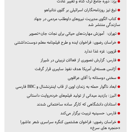
یزد:
دوره جامع ترک گناه و تغییر عادت
تیغ تیز روزنامه‌نگاران اسرائیلی بر گلوی نتانیاهو
کتاب الگوی مدیریت نیروهای داوطلب مردمی در جهاد
سازندگی منتشر شد
تهران:
آموزش مهارت‌های حیاتی برای نجات جان+تصویر
خراسان رضوی:
فراخوان ایده و طرح فیلم‌نامه معلم دوست‌داشتنی
قزوین:
غزه غذا ندارد
فارس:
گزارش تصویری از فعالان تربیتی در شیراز
آژانس هسته‌ای آمریکا هدف نفوذ سایبری قرار گرفت
سخنی دوستانه با آقای عراقچی
ابعاد ناگوار حمله به زندان اوین از قاب اینترنشنال و BBC فارسی
البرز:
بازدید میدانی از تولید فیلم‌های خرده‌روایت داستانی
استادان دانشگاهی که کارگر ساده ساختمانی شدند
فارس:
حسینیه تربیت برگزار می‌کند
خراسان رضوی:
فراخوان هشتمین کنگره سراسری شعر عاشورا
«حنجره های سرخ»