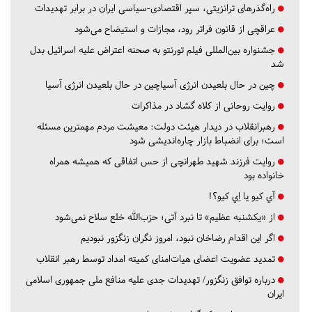
راه‌گذرهای ترانزیتی، سپر اقتصادی-سیاسی ایران در برابر تهدیدات
عراقچی از قانون فراتر رود، مجازات و استیضاح می‌شود
جشنواره بین‌المللی فیلم تورنتو به صحنه اعتراض علیه اسرائیل بدل
شد
چین در حال بلعیدن انرژی آسیاچین در حال بلعیدن انرژی آسیا
روایت روحانی از کلاه گشاد در مذاکرات
رهبرانقلاب در دیدار هیئت دولت: معیشت مردم مهمترین مسئله
است؛ برای انضباط بازار چاره‌اندیشی شود
روایت فرزند شهید طهرانچی از حس اتفاقی که همیشه همراه
خانواده بود
آي كيو يا اِي كيو؟!
از «یکشنبه عظیم» تا نبرد آتی؛ حزب‌الله خلع سلاح نمی‌شود
اگر این اقدام رضاخان نبود، امروز نگران زنگزور نبودیم
تمدید عضویت اعضای هیات‌امنای کمیته امداد توسط رهبر انقلاب
درباره توافق زنگزور/ تهدیدات جدی علیه منافع ملی جمهوری اسلامی
ایران