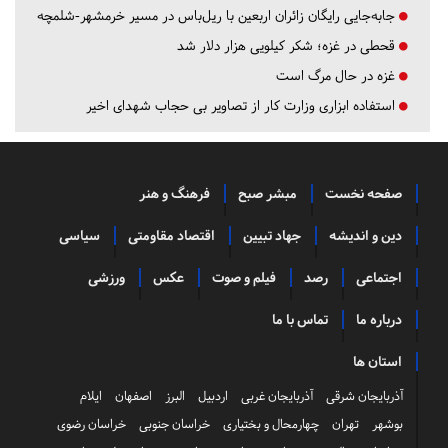
جابه‌جایی رایگان زائران اربعین با ریل‌باس در مسیر خرمشهر-شلمچه
قحطی در غزه؛ شکر کیلویی هزار دلار شد
غزه در حال مرگ است
استفاده ابزاری وزارت کار از تصاویر بی حجاب شهدای اخیر
صفحه نخست
مبشر صبح
فرهنگ و هنر
دین و اندیشه
جهاد تبیین
اقتصاد مقاومتی
سیاسی
اجتماعی
رصد
فیلم و صوت
عکس
ورزشی
درباره ما
تماس با ما
استان ها
آذربایجان شرقی
آذربایجان غربی
اردبیل
البرز
اصفهان
ایلام
بوشهر
تهران
چهارمحال و بختیاری
خراسان جنوبی
خراسان رضوی