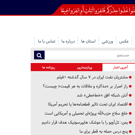
عکس
ورزشی
استان ها
درباره ما
تماس با ما
آخرین اخبار
پربازدیدترین
روزنامه ها
مشتریان نفت ایران در ۷ سال گذشته +فیلم
راز اصرار بر «مذاکره و ملاقات به هر قیمت» چیست؟
آنتن شبکه افق «خط‌خطی» شد
اقتصاد ایران تحت تاثیر قطعنامه‌ها یا تحریم‌ آمریکا
خلع سلاح حزب‌الله پروژه‌ای تحمیلی و آمریکایی است
یمن: تل‌آویو را با موشک هایپرسونیک هدف قرار دادیم
پنج درس‌ حمله به قطر برای ما