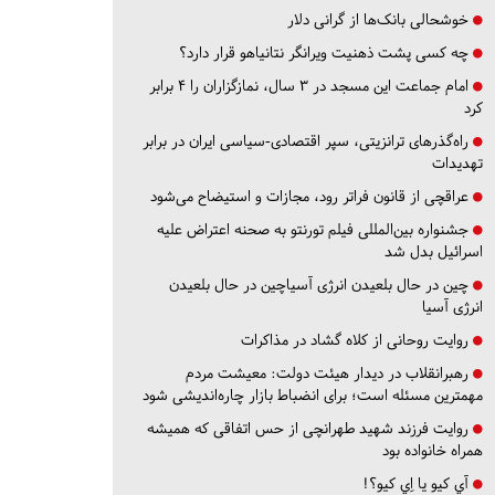
خوشحالی بانک‌ها از گرانی دلار
چه کسی پشت ذهنیت ویرانگر نتانیاهو قرار دارد؟
امام جماعت این مسجد در ۳ سال، نمازگزاران را ۴ برابر
کرد
راه‌گذرهای ترانزیتی، سپر اقتصادی-سیاسی ایران در برابر
تهدیدات
عراقچی از قانون فراتر رود، مجازات و استیضاح می‌شود
جشنواره بین‌المللی فیلم تورنتو به صحنه اعتراض علیه
اسرائیل بدل شد
چین در حال بلعیدن انرژی آسیاچین در حال بلعیدن
انرژی آسیا
روایت روحانی از کلاه گشاد در مذاکرات
رهبرانقلاب در دیدار هیئت دولت: معیشت مردم
مهمترین مسئله است؛ برای انضباط بازار چاره‌اندیشی شود
روایت فرزند شهید طهرانچی از حس اتفاقی که همیشه
همراه خانواده بود
آي كيو يا اِي كيو؟!