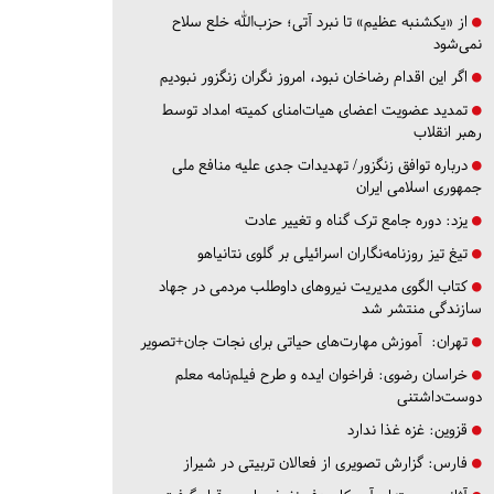
از «یکشنبه عظیم» تا نبرد آتی؛ حزب‌الله خلع سلاح
نمی‌شود
اگر این اقدام رضاخان نبود، امروز نگران زنگزور نبودیم
تمدید عضویت اعضای هیات‌امنای کمیته امداد توسط
رهبر انقلاب
درباره توافق زنگزور/ تهدیدات جدی علیه منافع ملی
جمهوری اسلامی ایران
یزد:
دوره جامع ترک گناه و تغییر عادت
تیغ تیز روزنامه‌نگاران اسرائیلی بر گلوی نتانیاهو
کتاب الگوی مدیریت نیروهای داوطلب مردمی در جهاد
سازندگی منتشر شد
تهران:
آموزش مهارت‌های حیاتی برای نجات جان+تصویر
خراسان رضوی:
فراخوان ایده و طرح فیلم‌نامه معلم
دوست‌داشتنی
قزوین:
غزه غذا ندارد
فارس:
گزارش تصویری از فعالان تربیتی در شیراز