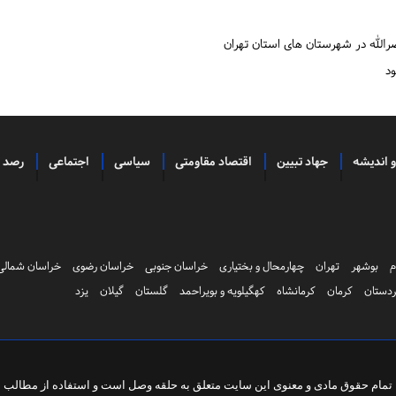
ود
و اندیشه
جهاد تبیین
اقتصاد مقاومتی
سیاسی
اجتماعی
رصد
م
بوشهر
تهران
چهارمحال و بختیاری
خراسان جنوبی
خراسان رضوی
خراسان شمالی
دستان
کرمان
کرمانشاه
کهگیلویه و بویراحمد
گلستان
گیلان
یزد
تمام حقوق مادی و معنوی این سایت متعلق به
حلقه وصل
است و استفاده از مطالب با 