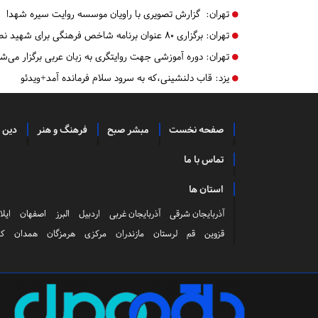
تهران:
گزارش تصویری با راویان موسسه روایت سیره شهدا
تهران:
برگزاری ۸۰ عنوان برنامه شاخص فرهنگی برای شهید نصرالله در شهرستان های استان تهران
تهران:
دوره آموزشی جهت روایتگری به زبان عربی برگزار می‌ش
یزد:
​​​​​​​قاب دلنشینی،که به سرود سلام فرمانده آمد+ویدئو
صفحه نخست
مبشر صبح
فرهنگ و هنر
دین 
تماس با ما
استان ها
آذربایجان شرقی
آذربایجان غربی
اردبیل
البرز
اصفهان
ایلا
قزوین
قم
لرستان
مازندران
مرکزی
هرمزگان
همدان
کر