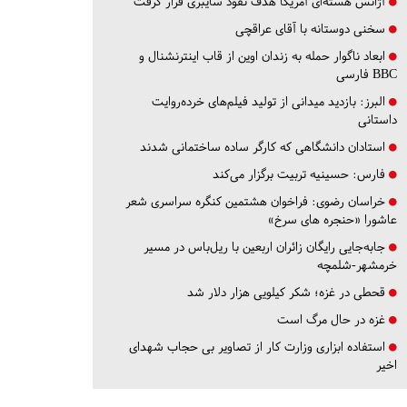
آژانس هسته‌ای آمریکا هدف نفوذ سایبری قرار گرفت
سخنی دوستانه با آقای عراقچی
ابعاد ناگوار حمله به زندان اوین از قاب اینترنشنال و
BBC فارسی
البرز:
بازدید میدانی از تولید فیلم‌های خرده‌روایت
داستانی
استادان دانشگاهی که کارگر ساده ساختمانی شدند
فارس:
حسینیه تربیت برگزار می‌کند
خراسان رضوی:
فراخوان هشتمین کنگره سراسری شعر
عاشورا «حنجره های سرخ»
جابه‌جایی رایگان زائران اربعین با ریل‌باس در مسیر
خرمشهر-شلمچه
قحطی در غزه؛ شکر کیلویی هزار دلار شد
غزه در حال مرگ است
استفاده ابزاری وزارت کار از تصاویر بی حجاب شهدای
اخیر